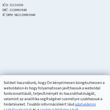
IČO: 52131050
DIČ: 2120901948
IČ DPH: SK2120901948
Sütiket használunk, hogy Ön kényelmesen böngészhessen a
weboldalon és hogy folyamatosan javíthassuk a weboldal
funkcionalitását, teljesítményét és használhatóságát,
valamint az analitika segítségével személyre szabhassuk a
hirdetéseket. További információkért lásd
adatvédelmi
szabályzatunkat
és a
cookie-k feldolgozását
.