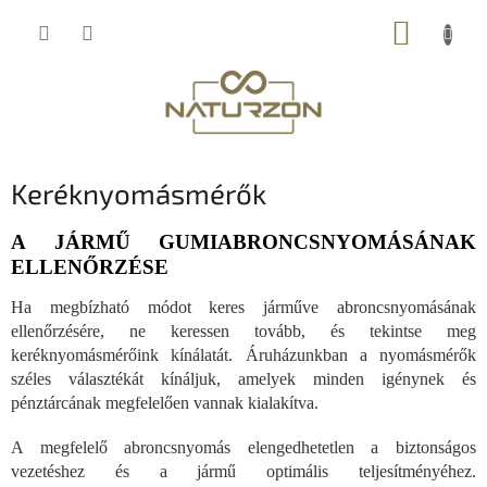
Ugrás
KOSÁR
a
fő
tartalomhoz
Keréknyomásmérők
A JÁRMŰ GUMIABRONCSNYOMÁSÁNAK
ELLENŐRZÉSE
Ha megbízható módot keres járműve abroncsnyomásának
ellenőrzésére, ne keressen tovább, és tekintse meg
keréknyomásmérőink kínálatát. Áruházunkban a nyomásmérők
széles választékát kínáljuk, amelyek minden igénynek és
pénztárcának megfelelően vannak kialakítva.
A megfelelő abroncsnyomás elengedhetetlen a biztonságos
vezetéshez és a jármű optimális teljesítményéhez.