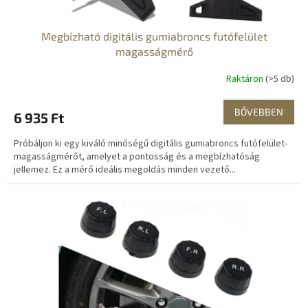
j
a
Megbízható digitális gumiabroncs futófelület
magasságmérő
Raktáron
(>5 db)
BŐVEBBEN
6 935 Ft
Próbáljon ki egy kiváló minőségű digitális gumiabroncs futófelület-
magasságmérőt, amelyet a pontosság és a megbízhatóság
jellemez. Ez a mérő ideális megoldás minden vezető...