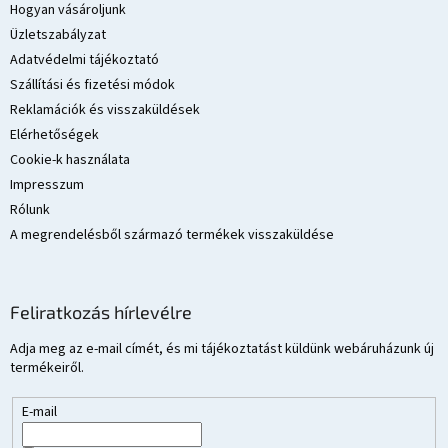
l
Hogyan vásároljunk
é
Üzletszabályzat
c
Adatvédelmi tájékoztató
Szállítási és fizetési módok
Reklamációk és visszaküldések
Elérhetőségek
Cookie-k használata
Impresszum
Rólunk
A megrendelésből származó termékek visszaküldése
Feliratkozás hírlevélre
Adja meg az e-mail címét, és mi tájékoztatást küldünk webáruházunk új
termékeiről.
E-mail