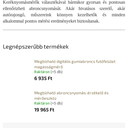
Keréknyomásmérők választékával bármikor gyorsan és pontosan
ellenőrizheti abroncsnyomását. Akár hivatásos szerelő, akár
autórajongó, műszereink könnyen kezelhetők és minden
alkalommal pontos mérési eredményeket biztosítanak.
Legnépszerűbb termékek
Megbízható digitális gumiabroncs futófelület
magasságmérő
Raktáron
(>5 db)
6 935 Ft
Megbízható abroncsnyomás-érzékelő és
mérőeszköz
Raktáron
(>5 db)
19 965 Ft
T