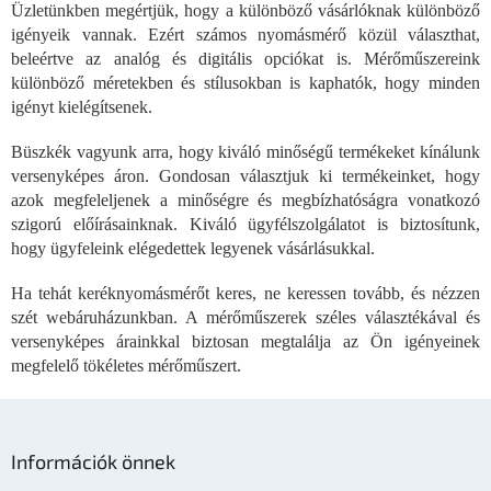
Üzletünkben megértjük, hogy a különböző vásárlóknak különböző
t
igényeik vannak. Ezért számos nyomásmérő közül választhat,
a
i
beleértve az analóg és digitális opciókat is. Mérőműszereink
r
különböző méretekben és stílusokban is kaphatók, hogy minden
á
igényt kielégítsenek.
n
y
Büszkék vagyunk arra, hogy kiváló minőségű termékeket kínálunk
í
versenyképes áron. Gondosan választjuk ki termékeinket, hogy
t
azok megfeleljenek a minőségre és megbízhatóságra vonatkozó
á
s
szigorú előírásainknak. Kiváló ügyfélszolgálatot is biztosítunk,
e
hogy ügyfeleink elégedettek legyenek vásárlásukkal.
l
e
Ha tehát keréknyomásmérőt keres, ne keressen tovább, és nézzen
m
szét webáruházunkban. A mérőműszerek széles választékával és
e
versenyképes árainkkal biztosan megtalálja az Ön igényeinek
i
megfelelő tökéletes mérőműszert.
L
á
Információk önnek
b