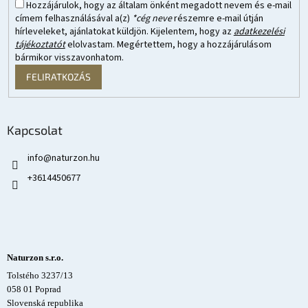
Hozzájárulok, hogy az általam önként megadott nevem és e-mail
címem felhasználásával a(z)
*cég neve
részemre e-mail útján
hírleveleket, ajánlatokat küldjön. Kijelentem, hogy az
adatkezelési
tájékoztatót
elolvastam. Megértettem, hogy a hozzájárulásom
bármikor visszavonhatom.
FELIRATKOZÁS
Kapcsolat
info
@
naturzon.hu
+3614450677
Naturzon s.r.o.
Tolstého 3237/13
058 01 Poprad
Slovenská republika