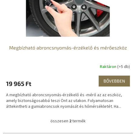
Megbízható abroncsnyomás-érzékelő és mérőeszköz
Raktáron
(>5 db)
BŐVEBBEN
19 965 Ft
A megbízható abroncsnyomás-érzékelő és -mérő az az eszköz,
amely biztonságosabbá teszi Önt az utakon. Folyamatosan
áttekintheti a gumiabroncsok nyomását és hőmérsékletét. Ha...
összesen
2
termék
L
i
s