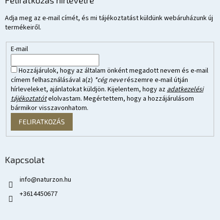
Feliratkozás hírlevélre
Adja meg az e-mail címét, és mi tájékoztatást küldünk webáruházunk új
termékeiről.
E-mail
Hozzájárulok, hogy az általam önként megadott nevem és e-mail
címem felhasználásával a(z)
*cég neve
részemre e-mail útján
hírleveleket, ajánlatokat küldjön. Kijelentem, hogy az
adatkezelési
tájékoztatót
elolvastam. Megértettem, hogy a hozzájárulásom
bármikor visszavonhatom.
FELIRATKOZÁS
Kapcsolat
info
@
naturzon.hu
+3614450677