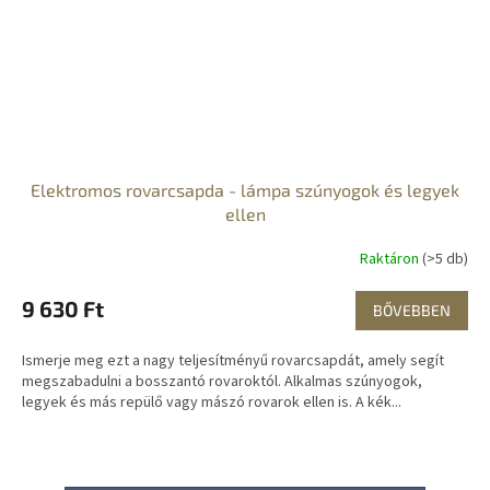
Elektromos rovarcsapda - lámpa szúnyogok és legyek
ellen
Raktáron
(>5 db)
9 630 Ft
BŐVEBBEN
Ismerje meg ezt a nagy teljesítményű rovarcsapdát, amely segít
megszabadulni a bosszantó rovaroktól. Alkalmas szúnyogok,
legyek és más repülő vagy mászó rovarok ellen is. A kék...