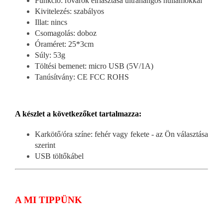
Funkció: rovarok elriasztása ultrahangos hullámokkal
Kivitelezés: szabályos
Illat: nincs
Csomagolás: doboz
Óraméret: 25*3cm
Súly: 53g
Töltési bemenet: micro USB (5V/1A)
Tanúsítvány: CE FCC ROHS
A készlet a következőket tartalmazza:
Karkötő/óra színe: fehér vagy fekete - az Ön választása
szerint
USB töltőkábel
A MI TIPPÜNK