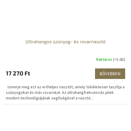
Ultrahangos szúnyog- és rovarriasztó
Raktáron
(>5 db)
17 270 Ft
BŐVEBBEN
Ismerje meg ezt az erőteljes riasztót, amely tökéletesen taszítja a
szúnyogokat és más rovarokat. Az ultrahangfrekvenciás jelek
modern technológiájának segítségével a riasztó...