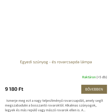
Egyedi szúnyog - és rovarcsapda lámpa
Raktáron
(>5 db)
9 180 Ft
BŐVEBBEN
Ismerje meg ezt a nagy teljesítményű rovarcsapdát, amely segít
megszabadulni a bosszantó rovaroktól. Alkalmas szúnyogok,
legyek és más repülő vagy mászó rovarok ellen is. A...