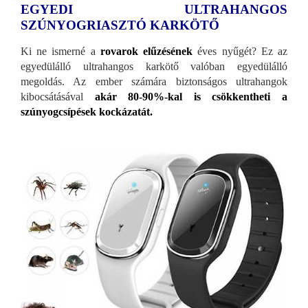
EGYEDI ULTRAHANGOS
SZÚNYOGRIASZTÓ KARKÖTŐ
Ki ne ismerné a
rovarok elűzésének
éves nyűgét? Ez az
egyedülálló ultrahangos karkötő valóban egyedülálló
megoldás. Az ember számára biztonságos ultrahangok
kibocsátásával
akár 80-90%-kal is csökkentheti a
szúnyogcsípések kockázatát.