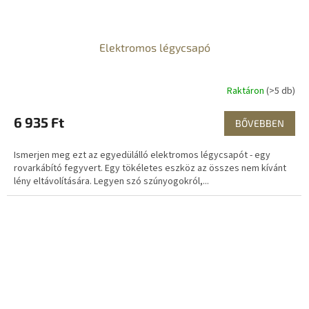
Elektromos légycsapó
Raktáron
(>5 db)
6 935 Ft
BŐVEBBEN
Ismerjen meg ezt az egyedülálló elektromos légycsapót - egy
rovarkábító fegyvert. Egy tökéletes eszköz az összes nem kívánt
lény eltávolítására. Legyen szó szúnyogokról,...