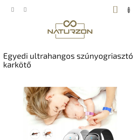
Ugrás
KOSÁR
a
fő
tartalomhoz
Egyedi ultrahangos szúnyogriasztó
karkötő