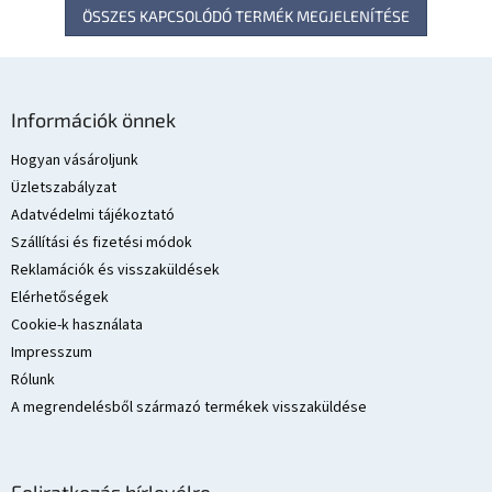
ÖSSZES KAPCSOLÓDÓ TERMÉK MEGJELENÍTÉSE
L
á
Információk önnek
b
l
Hogyan vásároljunk
é
Üzletszabályzat
c
Adatvédelmi tájékoztató
Szállítási és fizetési módok
Reklamációk és visszaküldések
Elérhetőségek
Cookie-k használata
Impresszum
Rólunk
A megrendelésből származó termékek visszaküldése