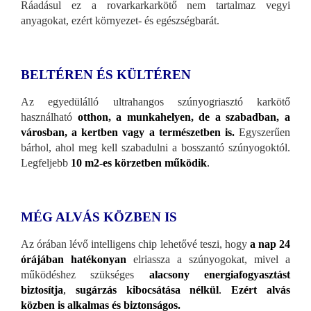
Ráadásul ez a rovarkarkarkötő nem tartalmaz vegyi
anyagokat, ezért környezet- és egészségbarát.
BELTÉREN ÉS KÜLTÉREN
Az egyedülálló ultrahangos szúnyogriasztó karkötő
használható
otthon, a munkahelyen, de a szabadban, a
városban, a kertben vagy a természetben is.
Egyszerűen
bárhol, ahol meg kell szabadulni a bosszantó szúnyogoktól.
Legfeljebb
10 m2-es körzetben működik
.
MÉG ALVÁS KÖZBEN IS
Az órában lévő intelligens chip lehetővé teszi, hogy
a nap 24
órájában hatékonyan
elriassza a szúnyogokat, mivel a
működéshez szükséges
alacsony energiafogyasztást
biztosítja
,
sugárzás kibocsátása nélkül
.
Ezért alvás
közben is alkalmas és biztonságos.