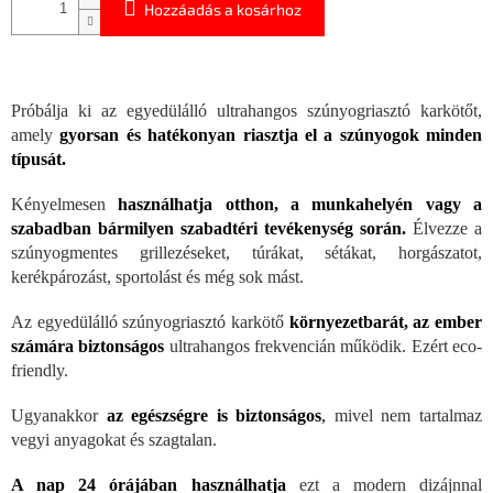
Hozzáadás a kosárhoz
Próbálja ki az egyedülálló ultrahangos szúnyogriasztó karkötőt,
amely
gyorsan és hatékonyan riasztja el a szúnyogok minden
típusát.
Kényelmesen
használhatja otthon, a munkahelyén vagy a
szabadban bármilyen szabadtéri tevékenység során.
Élvezze a
szúnyogmentes grillezéseket, túrákat, sétákat, horgászatot,
kerékpározást, sportolást és még sok mást.
Az egyedülálló szúnyogriasztó karkötő
környezetbarát, az ember
számára biztonságos
ultrahangos frekvencián működik. Ezért eco-
friendly.
Ugyanakkor
az egészségre is biztonságos
,
mivel nem tartalmaz
vegyi anyagokat és szagtalan.
A nap 24 órájában használhatja
ezt a modern dizájnnal