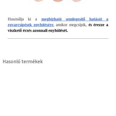
Használja ki a
megbízható semlegesítő hatását a
rovarcsípések enyhítésére
, amikor megcsípik,
és érezze a
viszkető érzés azonnali enyhülését.