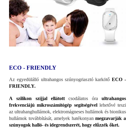
ECO - FRIENDLY
Az egyedülálló ultrahangos szúnyogriasztó karkötő
ECO -
FRIENDLY.
A
szilikon szíjjal ellátott
csodálatos óra
ultrahangos
frekvenciájú mikroszámítógép segítségével
lehetővé teszi
az ultrahanghullámok, elektromágneses hullámok és bionikus
hullámok továbbítását, amelyek hatékonyan
megzavarják a
szúnyogok halló- és idegrendszerét, hogy elűzzék őket.