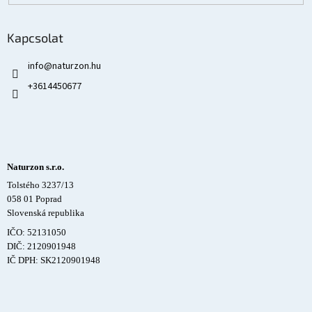
Kapcsolat
info
@
naturzon.hu
+3614450677
Naturzon s.r.o.
Tolstého 3237/13
058 01 Poprad
Slovenská republika
IČO: 52131050
DIČ: 2120901948
IČ DPH: SK2120901948