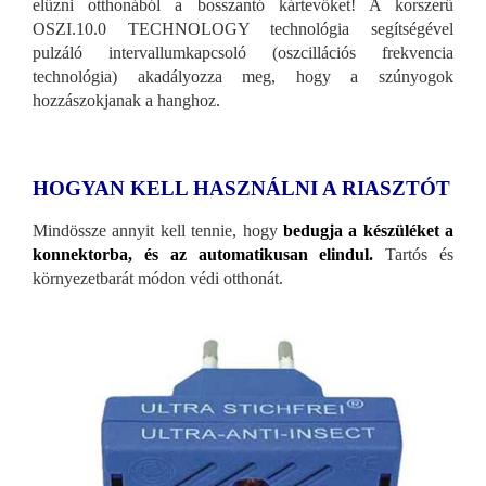
elűzni otthonából a bosszantó kártevőket! A korszerű
OSZI.10.0 TECHNOLOGY technológia segítségével
pulzáló intervallumkapcsoló (oszcillációs frekvencia
technológia) akadályozza meg, hogy a szúnyogok
hozzászokjanak a hanghoz.
HOGYAN KELL HASZNÁLNI A RIASZTÓT
Mindössze annyit kell tennie, hogy
bedugja a készüléket a
konnektorba, és az automatikusan elindul.
Tartós és
környezetbarát módon védi otthonát.