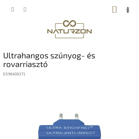
Ugrás
KOSÁR
a
fő
tartalomhoz
Ultrahangos szúnyog- és
rovarriasztó
DS96438371