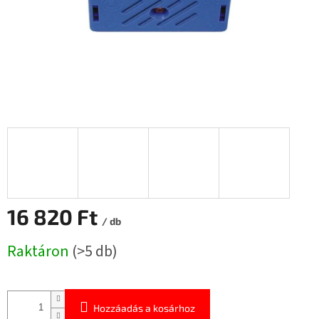
16 820 Ft
/ db
Egységár:
Raktáron
(>5 db)
Hozzáadás a kosárhoz