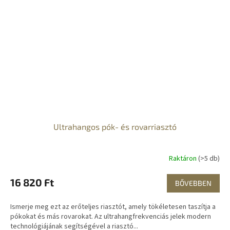
Ultrahangos pók- és rovarriasztó
Raktáron
(>5 db)
16 820 Ft
BŐVEBBEN
Ismerje meg ezt az erőteljes riasztót, amely tökéletesen taszítja a
pókokat és más rovarokat. Az ultrahangfrekvenciás jelek modern
technológiájának segítségével a riasztó...