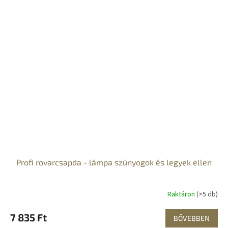
Profi rovarcsapda - lámpa szúnyogok és legyek ellen
Raktáron
(>5 db)
7 835 Ft
BŐVEBBEN