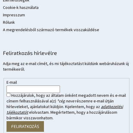
Elérhetőségek
Cookie-k használata
Impresszum
Rólunk
A megrendelésből származó termékek visszaküldése
Feliratkozás hírlevélre
Adja meg az e-mail címét, és mi tájékoztatást küldünk webáruházunk új
termékeiről.
E-mail
Hozzájárulok, hogy az általam önként megadott nevem és e-mail
címem felhasználásával a(z)
*cég neve
részemre e-mail útján
hírleveleket, ajánlatokat küldjön. Kijelentem, hogy az
adatkezelési
tájékoztatót
elolvastam. Megértettem, hogy a hozzájárulásom
bármikor visszavonhatom.
FELIRATKOZÁS