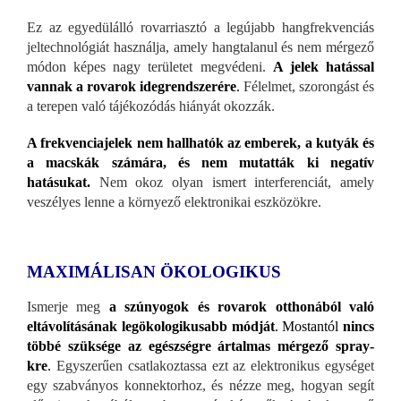
Ez az egyedülálló rovarriasztó a legújabb hangfrekvenciás
jeltechnológiát használja, amely hangtalanul és nem mérgező
módon képes nagy területet megvédeni.
A jelek hatással
vannak a rovarok idegrendszerére
.
Félelmet, szorongást és
a terepen való tájékozódás hiányát okozzák.
A frekvenciajelek nem hallhatók az emberek, a kutyák és
a macskák számára, és nem mutatták ki negatív
hatásukat.
Nem okoz olyan ismert interferenciát, amely
veszélyes lenne a környező elektronikai eszközökre.
MAXIMÁLISAN ÖKOLOGIKUS
Ismerje meg
a szúnyogok és rovarok otthonából való
eltávolításának legökologikusabb módját
. Mostantól
nincs
többé szüksége az egészségre ártalmas mérgező spray-
kre
.
Egyszerűen csatlakoztassa ezt az elektronikus egységet
egy szabványos konnektorhoz, és nézze meg, hogyan segít