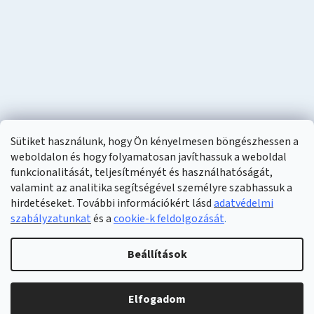
Sütiket használunk, hogy Ön kényelmesen böngészhessen a
weboldalon és hogy folyamatosan javíthassuk a weboldal
funkcionalitását, teljesítményét és használhatóságát,
valamint az analitika segítségével személyre szabhassuk a
hirdetéseket. További információkért lásd
adatvédelmi
szabályzatunkat
és a
cookie-k feldolgozását
.
Shoptet készítette
Beállítások
Copyright 2026
Naturzon
. Minden jog fenntartva.
Elfogadom