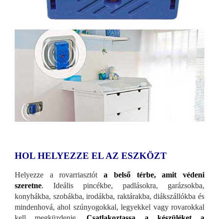
HOL HELYEZZE EL AZ ESZKÖZT
Helyezze a rovarriasztót
a belső térbe, amit védeni
szeretne
.
Ideális pincékbe, padlásokra, garázsokba,
konyhákba, szobákba, irodákba, raktárakba, diákszállókba és
mindenhová, ahol szúnyogokkal, legyekkel vagy rovarokkal
kell megküzdenie.
Csatlakoztassa a készüléket a