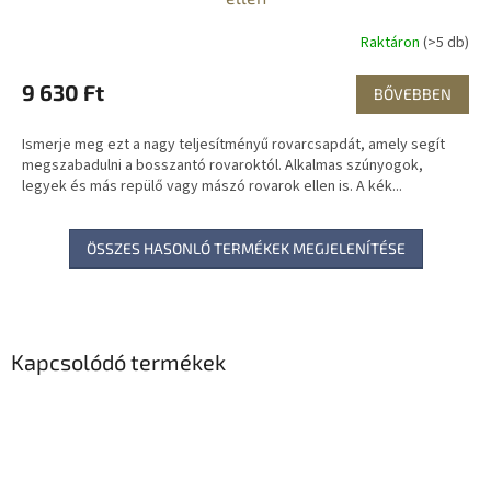
Raktáron
(>5 db)
9 630 Ft
BŐVEBBEN
Ismerje meg ezt a nagy teljesítményű rovarcsapdát, amely segít
megszabadulni a bosszantó rovaroktól. Alkalmas szúnyogok,
legyek és más repülő vagy mászó rovarok ellen is. A kék...
ÖSSZES HASONLÓ TERMÉKEK MEGJELENÍTÉSE
Kapcsolódó termékek