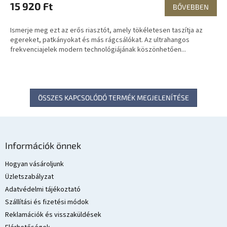
15 920 Ft
BŐVEBBEN
Ismerje meg ezt az erős riasztót, amely tökéletesen taszítja az
egereket, patkányokat és más rágcsálókat. Az ultrahangos
frekvenciajelek modern technológiájának köszönhetően...
ÖSSZES KAPCSOLÓDÓ TERMÉK MEGJELENÍTÉSE
L
á
Információk önnek
b
l
Hogyan vásároljunk
é
Üzletszabályzat
c
Adatvédelmi tájékoztató
Szállítási és fizetési módok
Reklamációk és visszaküldések