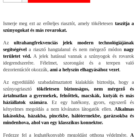
Ismerje meg ezt az erőteljes riasztót, amely tökéletesen
taszítja a
szúnyogokat és más rovarokat.
Az
ultrahangfrekvenciás jelek modern technológiájának
segítségével
a riasztó hangtalanul és nem mérgező módon
nagy
területet véd.
A jelek hatással vannak a szúnyogok és rovarok
idegrendszerére. Félelmet, szorongást és a terepen való
dezorientációt okozzák,
ami a helyszín elhagyásához vezet
.
Az egyedülálló szabadalmaztatott kialakítás biztosítja, hogy a
szúnyogriasztó
tökéletesen biztonságos, nem mérgező és
ártalmatlan a gyermekek, felnőttek, macskák, kutyák és más
háziállatok számára
.
Ez egy hatékony, gyors, egyszerű és
kényelmes megoldás a nem kívánatos látogatók ellen.
Alkalmas
lakásokba, házakba, pincékbe, hálótermekbe, garázsokba és
mindenhova, ahol van egy klasszikus konnektor.
Fedezze fel a leghatékonyabb megoldást otthona védelmére.
A