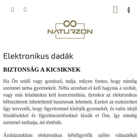
Ugrás
KOSÁR
a
fő
tartalomhoz
Elektronikus dadák
BIZTONSÁG A KICSIKNEK
Ha Ön szülő vagy gondozó, tudja, milyen fontos, hogy mindig
szemmel tartsa gyermekeit. Néha azonban el kell hagynia a szobát,
vagy más feladatokra kell koncentrálnia, ilyenkor az elektronikus
bébiszitterek hihetetlenül hasznosak lehetnek. Ezeket az eszközöket
úgy tervezték, hogy figyelemmel kísérjék gyermekét, és valós idejű
frissítésekkel és figyelmeztetésekkel lássák el Önt, így mindig
szemmel tarthatja, mi történik.
Áruházunkban elektronikus bébifigyelők széles választékát