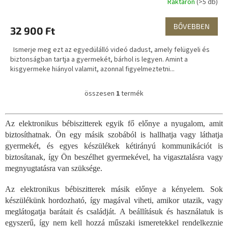
Raktáron
(>5 db)
BŐVEBBEN
32 900 Ft
Ismerje meg ezt az egyedülálló videó dadust, amely felügyeli és
biztonságban tartja a gyermekét, bárhol is legyen. Amint a
kisgyermeke hiányol valamit, azonnal figyelmeztetni...
összesen
1
termék
L
i
s
Az elektronikus bébiszitterek egyik fő előnye a nyugalom, amit
t
biztosíthatnak. Ön egy másik szobából is hallhatja vagy láthatja
a
i
gyermekét, és egyes készülékek kétirányú kommunikációt is
r
biztosítanak, így Ön beszélhet gyermekével, ha vigasztalásra vagy
á
megnyugtatásra van szüksége.
n
y
Az elektronikus bébiszitterek másik előnye a kényelem. Sok
í
készülékünk hordozható, így magával viheti, amikor utazik, vagy
t
meglátogatja barátait és családját. A beállításuk és használatuk is
á
s
egyszerű, így nem kell hozzá műszaki ismeretekkel rendelkeznie