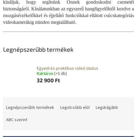
kínáljuk, hogy segítsünk Önnek gondoskodni csemetéi
biztonságáról. Kínálatunkban az egyszerű hangfigyelőktől kezdve a
mozgásérzékelőkkel és éjjellátó funkciókkal ellátott csúcskategóriás
videokamerákig minden megtalálható.
Legnépszerűbb termékek
Egyedi és praktikus videó dadus
Raktáron
(>5 db)
32 900 Ft
T
e
Legnépszerűbb termékek
Legolcsóbb elöl
Legdrágább
r
m
ABC szerint
é
k