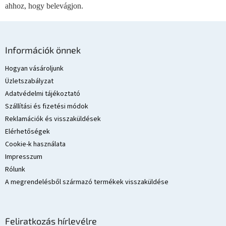
e
ahhoz, hogy belevágjon.
l
e
m
L
e
á
Információk önnek
i
b
l
Hogyan vásároljunk
é
Üzletszabályzat
c
Adatvédelmi tájékoztató
Szállítási és fizetési módok
Reklamációk és visszaküldések
Elérhetőségek
Cookie-k használata
Impresszum
Rólunk
A megrendelésből származó termékek visszaküldése
Feliratkozás hírlevélre