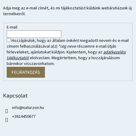
Adja meg az e-mail címét, és mi tájékoztatást küldünk webáruházunk új
termékeiről.
E-mail
Hozzájárulok, hogy az általam önként megadott nevem és e-mail
címem felhasználásával a(z)
*cég neve
részemre e-mail útján
hírleveleket, ajánlatokat küldjön. Kijelentem, hogy az
adatkezelési
tájékoztatót
elolvastam. Megértettem, hogy a hozzájárulásom
bármikor visszavonhatom.
FELIRATKOZÁS
Kapcsolat
info
@
naturzon.hu
+3614450677