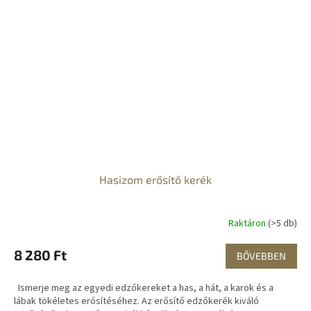
Hasizom erősítő kerék
Raktáron
(>5 db)
8 280 Ft
BŐVEBBEN
Ismerje meg az egyedi edzőkereket a has, a hát, a karok és a
lábak tökéletes erősítéséhez. Az erősítő edzőkerék kiváló