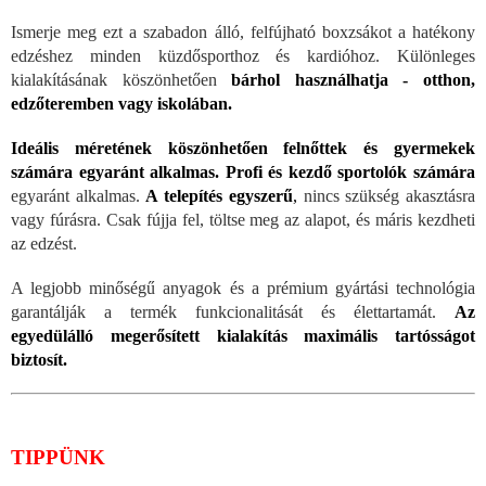
Ismerje meg ezt a szabadon álló, felfújható boxzsákot a hatékony
edzéshez minden küzdősporthoz és kardióhoz. Különleges
kialakításának köszönhetően
bárhol használhatja - otthon,
edzőteremben vagy iskolában.
Ideális méretének köszönhetően felnőttek és gyermekek
számára egyaránt alkalmas. Profi és kezdő sportolók számára
egyaránt alkalmas.
A telepítés egyszerű
,
nincs szükség akasztásra
vagy fúrásra. Csak fújja fel, töltse meg az alapot, és máris kezdheti
az edzést.
A legjobb minőségű anyagok és a prémium gyártási technológia
garantálják a termék funkcionalitását és élettartamát.
Az
egyedülálló megerősített kialakítás maximális tartósságot
biztosít.
TIPPÜNK