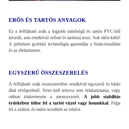
ERŐS ÉS TARTÓS ANYAGOK
Ez a felfújható zsák a legjobb minőségű és tartós PVC-ből
készült, ami rendkívül erőssé és tartóssá teszi. Sok ütést kibír!
A prémium gyártási technológia garantálja a funkcionalitást
és az élettartamot.
EGYSZERŰ ÖSSZESZERELÉS
A felfújható zsák összeszerelése rendkívül egyszerű és bárki
által elvégezhető. Nem kell sehova sem felakasztania, vagy
otthon tönkretennie a mennyezetét.
A jobb stabilitás
érdekében töltse fel a tartót vízzel vagy homokkal
.
Fújja
fel a zsákot, és máris kezdheti az edzést.