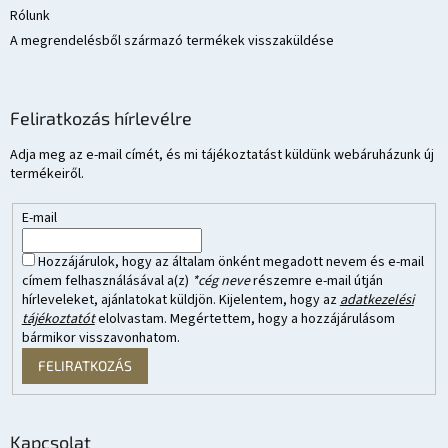
Rólunk
A megrendelésből származó termékek visszaküldése
Feliratkozás hírlevélre
Adja meg az e-mail címét, és mi tájékoztatást küldünk webáruházunk új
termékeiről.
E-mail
Hozzájárulok, hogy az általam önként megadott nevem és e-mail
címem felhasználásával a(z)
*cég neve
részemre e-mail útján
hírleveleket, ajánlatokat küldjön. Kijelentem, hogy az
adatkezelési
tájékoztatót
elolvastam. Megértettem, hogy a hozzájárulásom
bármikor visszavonhatom.
FELIRATKOZÁS
Kapcsolat