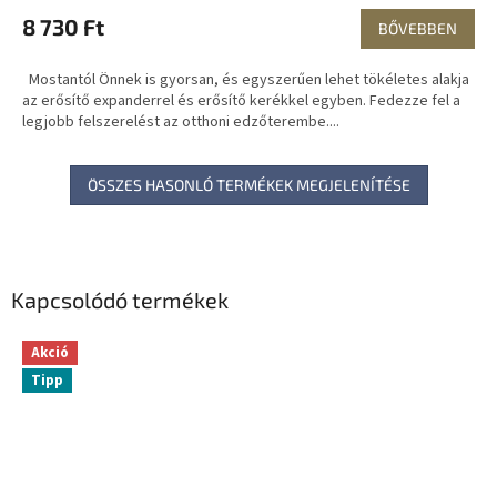
8 730 Ft
BŐVEBBEN
Mostantól Önnek is gyorsan, és egyszerűen lehet tökéletes alakja
az erősítő expanderrel és erősítő kerékkel egyben. Fedezze fel a
legjobb felszerelést az otthoni edzőterembe....
ÖSSZES HASONLÓ TERMÉKEK MEGJELENÍTÉSE
Kapcsolódó termékek
Akció
Tipp