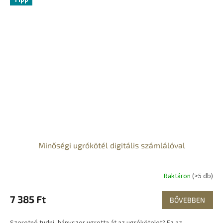
Tipp
Minőségi ugrókötél digitális számlálóval
Raktáron
(>5 db)
7 385 Ft
BŐVEBBEN
Szeretné tudni, hányszor ugrotta át az ugrókötelet? Ez az