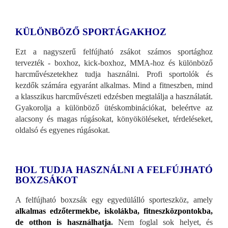
KÜLÖNBÖZŐ SPORTÁGAKHOZ
Ezt a nagyszerű felfújható zsákot számos sportághoz
tervezték - boxhoz, kick-boxhoz, MMA-hoz és különböző
harcművészetekhez tudja használni. Profi sportolók és
kezdők számára egyaránt alkalmas. Mind a fitneszben, mind
a klasszikus harcművészeti edzésben megtalálja a használatát.
Gyakorolja a különböző ütéskombinációkat, beleértve az
alacsony és magas rúgásokat, könyököléseket, térdeléseket,
oldalsó és egyenes rúgásokat.
HOL TUDJA HASZNÁLNI A FELFÚJHATÓ
BOXZSÁKOT
A felfújható boxzsák egy egyedülálló sporteszköz, amely
alkalmas edzőtermekbe, iskolákba, fitneszközpontokba,
de otthon is használhatja
.
Nem foglal sok helyet, és