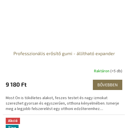
Professzionális erősítő gumi - állítható expander
Raktáron
(>5 db)
9 180 Ft
BŐVEBBEN
Most Ön is tökéletes alakot, feszes testet és nagy izmokat
szerezhet gyorsan és egyszerűen, otthona kényelmében. Ismerje
meg a legjobb felszerelést egy otthoni edzőteremhez....
Akció