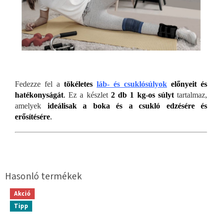
Fedezze fel a
tökéletes
láb- és csuklósúlyok
előnyeit
és
hatékonyságát
.
Ez a készlet
2 db 1 kg-os súlyt
tartalmaz,
amelyek
ideálisak a boka és a csukló edzésére és
erősítésére
.
Akció
Tipp