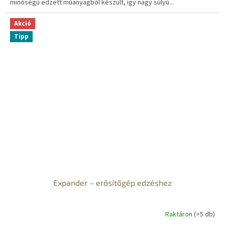
minőségű edzett műanyagból készült, így nagy súlyú...
Akció
Tipp
Expander – erősítőgép edzéshez
Raktáron
(>5 db)