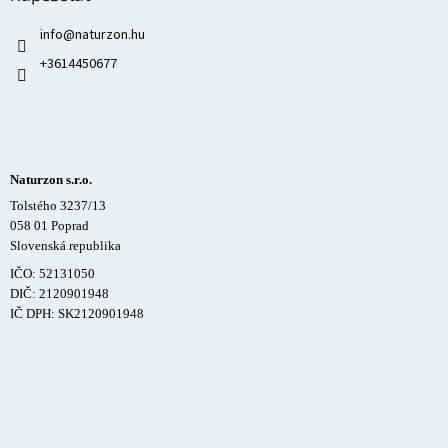
info
@
naturzon.hu
+3614450677
Naturzon s.r.o.
Tolstého 3237/13
058 01 Poprad
Slovenská republika
IČO: 52131050
DIČ: 2120901948
IČ DPH: SK2120901948