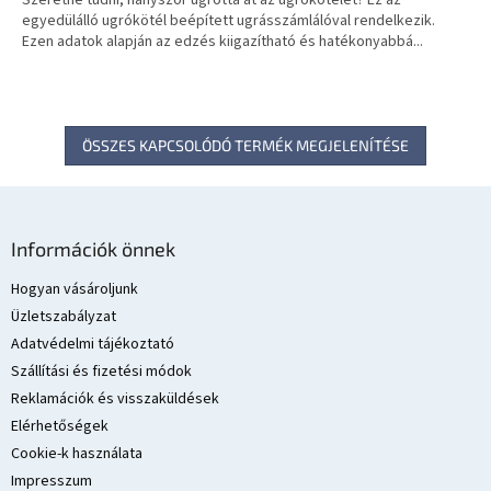
egyedülálló ugrókötél beépített ugrásszámlálóval rendelkezik.
Ezen adatok alapján az edzés kiigazítható és hatékonyabbá...
ÖSSZES KAPCSOLÓDÓ TERMÉK MEGJELENÍTÉSE
L
á
Információk önnek
b
l
Hogyan vásároljunk
é
Üzletszabályzat
c
Adatvédelmi tájékoztató
Szállítási és fizetési módok
Reklamációk és visszaküldések
Elérhetőségek
Cookie-k használata
Impresszum