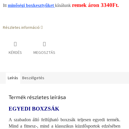
remek
áron 3340Ft.
Itt
minőségi boxkesztyűket
kínálunk
Részletes információ
KÉRDÉS
MEGOSZTÁS
Leírás
Beszélgetés
Termék részletes leírása
EGYEDI BOXZSÁK
A szabadon álló felfújható boxzsák teljesen egyedi termék.
Mind a fitnesz-, mind a klasszikus küzdősportok edzésében