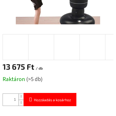
13 675 Ft
/ db
Egységár:
Raktáron
(>5 db)
Hozzáadás a kosárhoz