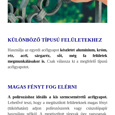
KÜLÖNBÖZŐ TÍPUSÚ FELÜLETEKHEZ
Használja az egyedi acélgyapot
készletet alumínium, króm,
réz, acél, sárgaréz, sőt, még fa felületek
megmunkálásakor is.
Csak válassza ki a megfelelő típusú
acélgyapotot.
MAGAS FÉNYT FOG ELÉRNI
A polírozáshoz ideális a kis szemcseméretű acélgyapot.
Lehetővé teszi, hogy a megtisztított felületeknek magas fényt
(tükörhatást) adjon polírozószerek vagy csiszolópapír
használata nélkül. A megtisztított tárgyak úgy ragyognak,