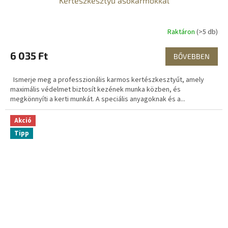
Kertészkesztyű ásókarmokkal
Raktáron
(>5 db)
6 035 Ft
BŐVEBBEN
Ismerje meg a professzionális karmos kertészkesztyűt, amely
maximális védelmet biztosít kezének munka közben, és
megkönnyíti a kerti munkát. A speciális anyagoknak és a...
Akció
Tipp