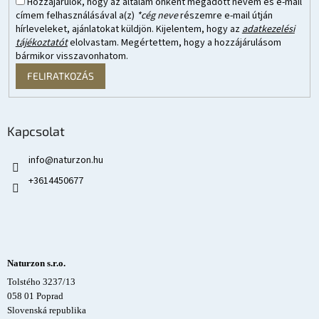
Hozzájárulok, hogy az általam önként megadott nevem és e-mail
címem felhasználásával a(z)
*cég neve
részemre e-mail útján
hírleveleket, ajánlatokat küldjön. Kijelentem, hogy az
adatkezelési
tájékoztatót
elolvastam. Megértettem, hogy a hozzájárulásom
bármikor visszavonhatom.
FELIRATKOZÁS
Kapcsolat
info
@
naturzon.hu
+3614450677
Naturzon s.r.o.
Tolstého 3237/13
058 01 Poprad
Slovenská republika