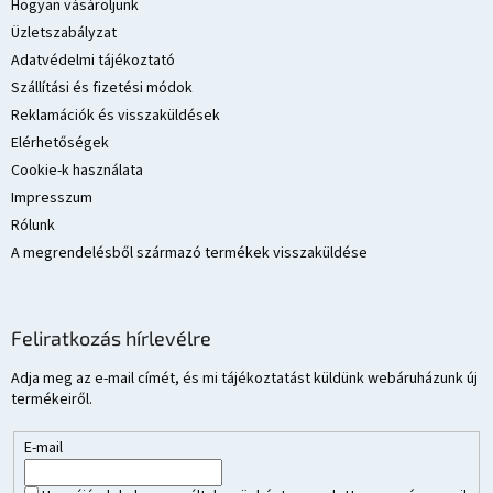
l
Hogyan vásároljunk
é
Üzletszabályzat
c
Adatvédelmi tájékoztató
Szállítási és fizetési módok
Reklamációk és visszaküldések
Elérhetőségek
Cookie-k használata
Impresszum
Rólunk
A megrendelésből származó termékek visszaküldése
Feliratkozás hírlevélre
Adja meg az e-mail címét, és mi tájékoztatást küldünk webáruházunk új
termékeiről.
E-mail