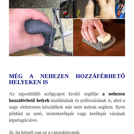
MÉG A NEHEZEN HOZZÁFÉRHETŐ
HELYEKEN IS
Az egyedülálló acélgyapot kiváló segítője
a nehezen
hozzáférhető helyek
tisztításának és polírozásának is, ahol a
nagy elektromos készülékek már nem tudnak segíteni. Ilyen
például az autó, motorkerékpár vagy kerékpár vázának
kipufogócsöve.
Jó, ha kéznél van ez a csiszológyapjú.