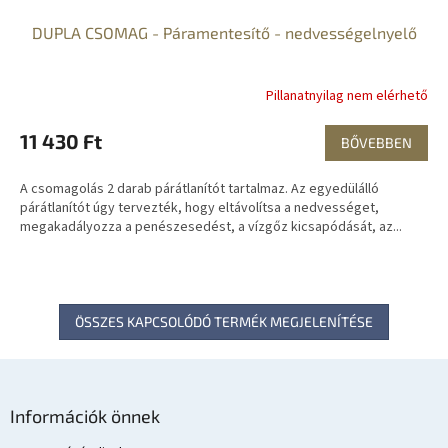
DUPLA CSOMAG - Páramentesítő - nedvességelnyelő
Pillanatnyilag nem elérhető
11 430 Ft
BŐVEBBEN
A csomagolás 2 darab párátlanítót tartalmaz. Az egyedülálló
párátlanítót úgy tervezték, hogy eltávolítsa a nedvességet,
megakadályozza a penészesedést, a vízgőz kicsapódását, az...
ÖSSZES KAPCSOLÓDÓ TERMÉK MEGJELENÍTÉSE
L
á
Információk önnek
b