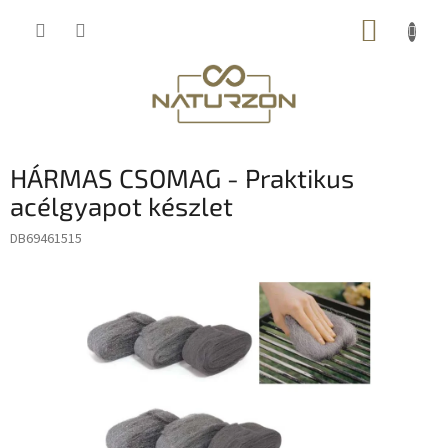
Ugrás
KOSÁR
a
fő
tartalomhoz
HÁRMAS CSOMAG - Praktikus
acélgyapot készlet
DB69461515