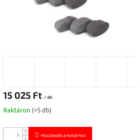
15 025 Ft
/ db
Egységár:
Raktáron
(>5 db)
Hozzáadás a kosárhoz