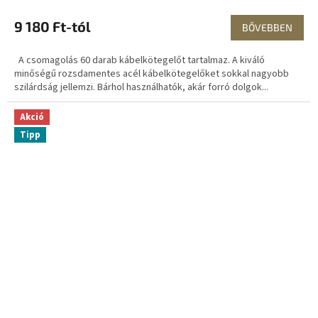
9 180 Ft-tól
BŐVEBBEN
A csomagolás 60 darab kábelkötegelőt tartalmaz. A kiváló
minőségű rozsdamentes acél kábelkötegelőket sokkal nagyobb
szilárdság jellemzi. Bárhol használhatók, akár forró dolgok...
Akció
Tipp