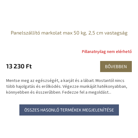
Panelszállító markolat max 50 kg, 2,5 cm vastagság
Pillanatnyilag nem elérhető
13 230 Ft
BŐVEBBEN
Mentse meg az egészségét, a karját és a lábait. Mostantól nincs
több hajolgatás és erőlködés. Végezze munkáját hatékonyabban,
könnyebben és ésszerűbben. Fedezze fel a megoldást...
ÖSSZES HASONLÓ TERMÉKEK MEGJELENÍTÉSE