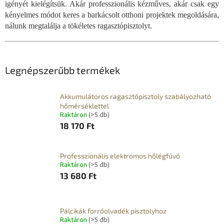
igényét kielégítsük. Akár professzionális kézműves, akár csak egy
kényelmes módot keres a barkácsolt otthoni projektek megoldására,
nálunk megtalálja a tökéletes ragasztópisztolyt.
Legnépszerűbb termékek
Akkumulátoros ragasztópisztoly szabályozható
hőmérséklettel
Raktáron
(>5 db)
18 170 Ft
Professzionális elektromos hőlégfúvó
Raktáron
(>5 db)
13 680 Ft
Pálcikák forróolvadék pisztolyhoz
Raktáron
(>5 db)