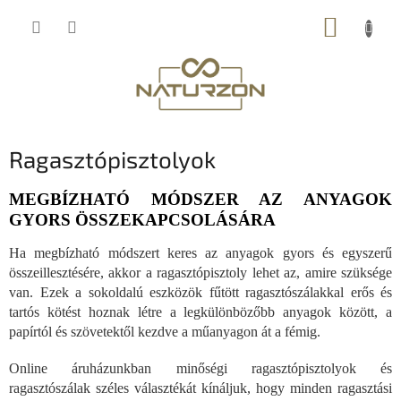
Ugrás
KOSÁR
a
fő
tartalomhoz
Ragasztópisztolyok
MEGBÍZHATÓ MÓDSZER AZ ANYAGOK
GYORS ÖSSZEKAPCSOLÁSÁRA
Ha megbízható módszert keres az anyagok gyors és egyszerű
összeillesztésére, akkor a ragasztópisztoly lehet az, amire szüksége
van. Ezek a sokoldalú eszközök fűtött ragasztószálakkal erős és
tartós kötést hoznak létre a legkülönbözőbb anyagok között, a
papírtól és szövetektől kezdve a műanyagon át a fémig.
Online áruházunkban minőségi ragasztópisztolyok és
ragasztószálak széles választékát kínáljuk, hogy minden ragasztási