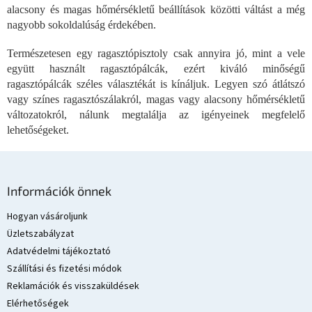
alacsony és magas hőmérsékletű beállítások közötti váltást a még
t
á
nagyobb sokoldalúság érdekében.
s
e
Természetesen egy ragasztópisztoly csak annyira jó, mint a vele
l
együtt használt ragasztópálcák, ezért kiváló minőségű
e
ragasztópálcák széles választékát is kínáljuk. Legyen szó átlátszó
m
vagy színes ragasztószálakról, magas vagy alacsony hőmérsékletű
e
változatokról, nálunk megtalálja az igényeinek megfelelő
i
lehetőségeket.
L
á
Információk önnek
b
l
Hogyan vásároljunk
é
Üzletszabályzat
c
Adatvédelmi tájékoztató
Szállítási és fizetési módok
Reklamációk és visszaküldések
Elérhetőségek