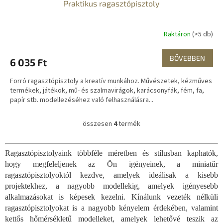
Praktikus ragasztópisztoly
Raktáron
(>5 db)
BŐVEBBEN
6 035 Ft
Forró ragasztópisztoly a kreatív munkához. Művészetek, kézműves
termékek, játékok, mű- és szalmavirágok, karácsonyfák, fém, fa,
papír stb. modellezéséhez való felhasználásra...
összesen
4
termék
L
i
s
Ragasztópisztolyaink többféle méretben és stílusban kaphatók,
t
hogy megfeleljenek az Ön igényeinek, a miniatűr
a
i
ragasztópisztolyoktól kezdve, amelyek ideálisak a kisebb
r
projektekhez, a nagyobb modellekig, amelyek igényesebb
á
alkalmazásokat is képesek kezelni. Kínálunk vezeték nélküli
n
ragasztópisztolyokat is a nagyobb kényelem érdekében, valamint
y
kettős hőmérsékletű modelleket, amelyek lehetővé teszik az
í