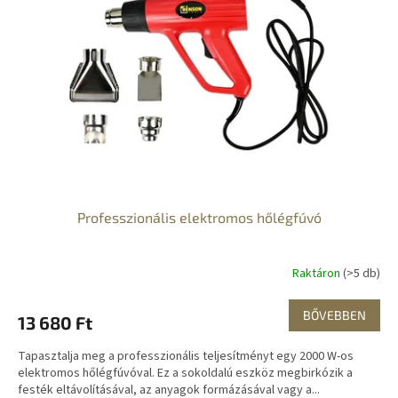
Professzionális elektromos hőlégfúvó
Raktáron
(>5 db)
BŐVEBBEN
13 680 Ft
Tapasztalja meg a professzionális teljesítményt egy 2000 W-os
elektromos hőlégfúvóval. Ez a sokoldalú eszköz megbirkózik a
festék eltávolításával, az anyagok formázásával vagy a...