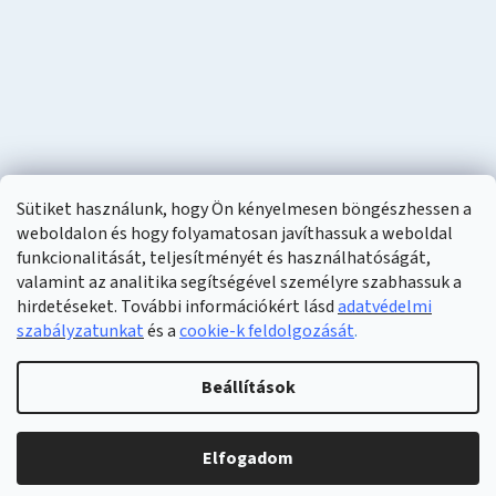
Sütiket használunk, hogy Ön kényelmesen böngészhessen a
weboldalon és hogy folyamatosan javíthassuk a weboldal
funkcionalitását, teljesítményét és használhatóságát,
valamint az analitika segítségével személyre szabhassuk a
hirdetéseket. További információkért lásd
adatvédelmi
szabályzatunkat
és a
cookie-k feldolgozását
.
Shoptet készítette
Beállítások
Copyright 2026
Naturzon
. Minden jog fenntartva.
Elfogadom