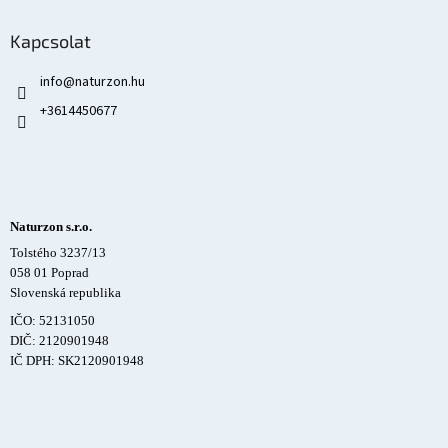
Kapcsolat
info
@
naturzon.hu
+3614450677
Naturzon s.r.o.
Tolstého 3237/13
058 01 Poprad
Slovenská republika
IČO: 52131050
DIČ: 2120901948
IČ DPH: SK2120901948