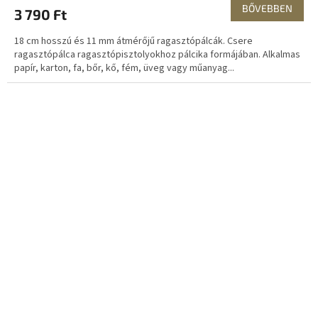
BŐVEBBEN
3 790 Ft
18 cm hosszú és 11 mm átmérőjű ragasztópálcák. Csere
ragasztópálca ragasztópisztolyokhoz pálcika formájában. Alkalmas
papír, karton, fa, bőr, kő, fém, üveg vagy műanyag...