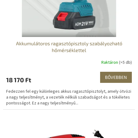
i
s
t
á
j
a
Akkumulátoros ragasztópisztoly szabályozható
hőmérséklettel
Raktáron
(>5 db)
BŐVEBBEN
18 170 Ft
Fedezzen fel egy különleges akkus ragasztópisztolyt, amely ötvözi
a nagy teljesítményt, a vezeték nélküli szabadságot és a tökéletes
pontosságot. Ez a nagy teljesítményű...