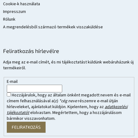
Cookie-k használata
Impresszum
Rólunk
A megrendelésből származó termékek visszaküldése
Feliratkozás hírlevélre
Adja meg az e-mail címét, és mi tájékoztatást küldünk webáruházunk új
termékeiről.
E-mail
Hozzájárulok, hogy az általam önként megadott nevem és e-mail
címem felhasználásával a(z)
*cég neve
részemre e-mail útján
hírleveleket, ajánlatokat küldjön. Kijelentem, hogy az
adatkezelési
tájékoztatót
elolvastam. Megértettem, hogy a hozzájárulásom
bármikor visszavonhatom.
FELIRATKOZÁS