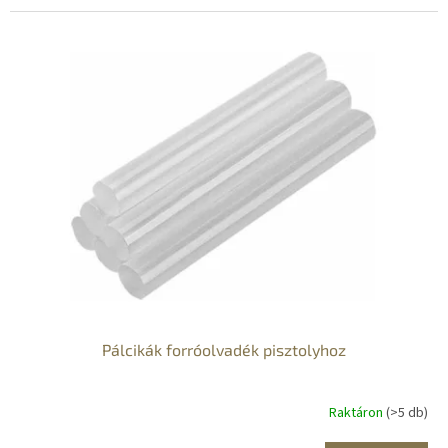
Pálcikák forróolvadék pisztolyhoz
Raktáron
(>5 db)