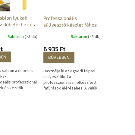
sablon lyukak
Professzionális
z dűbelekhez és
süllyesztő készlet fához
Raktáron
(>5 db)
Raktáron
(>5 db)
t
6 935 Ft
BEN
BŐVEBBEN
s sablon a dűbelek
Használja ki az egyedi faipari
ukak
süllyesztőket a
deális professzionális
professzionálisan elkészített
k és kezdők
fafúrások eléréséhez. A velük
gyedülálló
való munka egyszerű, gyors és
al és precíz...
megbízható. A praktikus
készlet összesen...