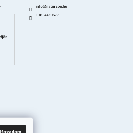
.
info
@
naturzon.hu
+3614450677
djön.
lfogadom