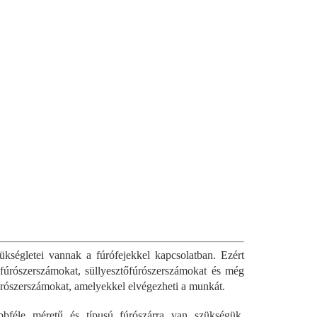
ségletei vannak a fúrófejekkel kapcsolatban. Ezért
sfúrószerszámokat, süllyesztőfúrószerszámokat és még
fúrószerszámokat, amelyekkel elvégezheti a munkát.
bbféle méretű és típusú fúrószárra van szükségük.