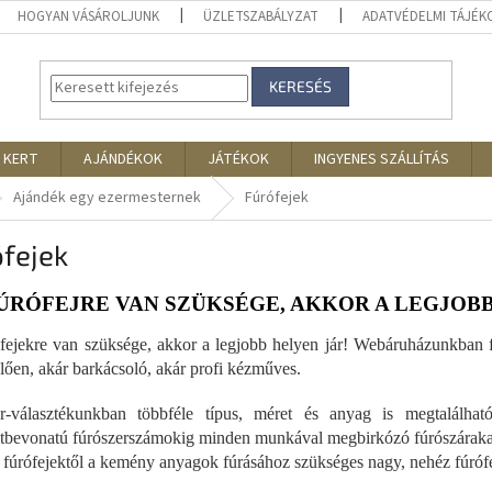
HOGYAN VÁSÁROLJUNK
ÜZLETSZABÁLYZAT
ADATVÉDELMI TÁJÉ
KERESÉS
 KERT
AJÁNDÉKOK
JÁTÉKOK
INGYENES SZÁLLÍTÁS
Ajándék egy ezermesternek
Fúrófejek
fejek
ÚRÓFEJRE VAN SZÜKSÉGE, AKKOR A LEGJOBB
fejekre van szüksége, akkor a legjobb helyen jár! Webáruházunkban fú
lően, akár barkácsoló, akár profi kézműves.
ár-választékunkban többféle típus, méret és anyag is megtalálh
bevonatú fúrószerszámokig minden munkával megbirkózó fúrószáraka
s fúrófejektől a kemény anyagok fúrásához szükséges nagy, nehéz fúróf