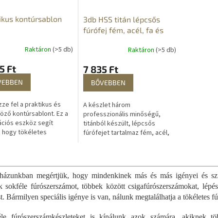
ikus kontúrsablon
3db HSS titán lépcsős
fúrófej fém, acél, fa és
egyéb anyagok
Raktáron
(>5 db)
Raktáron
(>5 db)
nagysebességű fúrásához
5 Ft
7 835 Ft
VEBBEN
BŐVEBBEN
e fel a praktikus és
A készlet három
öző kontúrsablont. Ez a
professzionális minőségű,
ciós eszköz segít
titánból készült, lépcsős
 hogy tökéletes
fúrófejet tartalmaz fém, acél,
urkolatot tegyen
fa, műanyag, üvegszál,
ában. Kiváló
rozsdamentes acél és egyéb
L
sablon burkolók,...
anyagok nagy sebességű...
i
s
ázunkban megértjük, hogy mindenkinek más és más igényei és szük
t
k sokféle fúrószerszámot, többek között csigafúrószerszámokat, lépé
a
t. Bármilyen speciális igénye is van, nálunk megtalálhatja a tökéletes 
i
r
le fúrószerszámkészleteket is kínálunk azok számára, akiknek tö