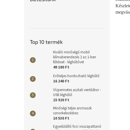
Készlet
megvásá
Top 10 termék
Kiváló minőségű mobil
klímaberendezés 2 az 1-ben
fűtéssel - léghűtővel
49 180 Ft
Erőteljes hordozható léghűtő
16 240 Ft
Vízpermetes asztali ventilátor -
USB léghűtő
15 920 Ft
Minőségi teljes arcmaszk
sznorkelezéshez
10 530 Ft
Egyedülálló foci visszapattanó