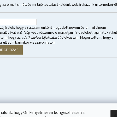
 az e-mail címét, és mi tájékoztatást küldünk webáruházunk új termékeiről
zájárulok, hogy az általam önként megadott nevem és e-mail címem
ználásával a(z)
*cég neve
részemre e-mail útján hírleveleket, ajánlatokat kül
ntem, hogy az
adatkezelési tájékoztatót
elolvastam. Megértettem, hogy a
járulásom bármikor visszavonhatom.
LIRATKOZÁS
ználunk, hogy Ön kényelmesen böngészhessen a
E