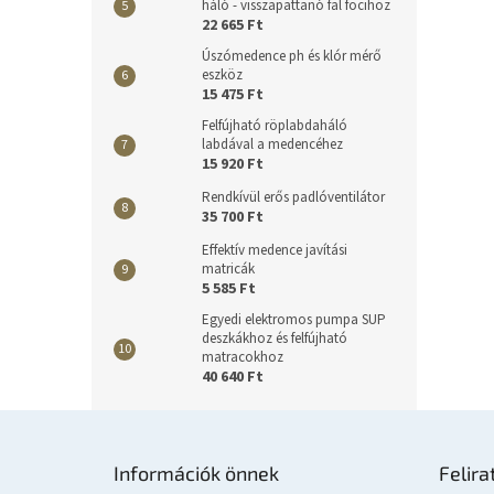
háló - visszapattanó fal focihoz
22 665 Ft
Úszómedence ph és klór mérő
eszköz
15 475 Ft
Felfújható röplabdaháló
labdával a medencéhez
15 920 Ft
Rendkívül erős padlóventilátor
35 700 Ft
Effektív medence javítási
matricák
5 585 Ft
Egyedi elektromos pumpa SUP
deszkákhoz és felfújható
matracokhoz
40 640 Ft
L
á
Információk önnek
Felira
b