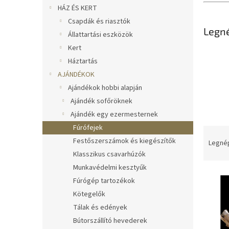
l
HÁZ ÉS KERT
Csapdák és riasztók
Legn
Állattartási eszközök
Kert
Háztartás
AJÁNDÉKOK
Ajándékok hobbi alapján
Ajándék sofőröknek
Ajándék egy ezermesternek
Fúrófejek
T
Festőszerszámok és kiegészítők
e
Legné
r
Klasszikus csavarhúzók
m
Munkavédelmi kesztyűk
T
é
Fúrógép tartozékok
e
k
Kötegelők
r
e
Tálak és edények
m
k
é
r
Bútorszállító hevederek