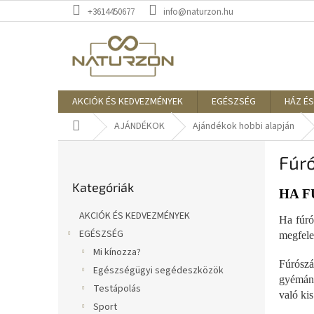
Ugrás
+3614450677
info@naturzon.hu
a
fő
tartalomhoz
AKCIÓK ÉS KEDVEZMÉNYEK
EGÉSZSÉG
HÁZ ÉS
Kezdőlap
AJÁNDÉKOK
Ajándékok hobbi alapján
O
Fúró
l
Kategóriák
d
Kategóriák
átugrása
a
HA F
l
AKCIÓK ÉS KEDVEZMÉNYEK
Ha fúró
s
EGÉSZSÉG
megfele
ó
Mi kínozza?
p
Fúrósz
a
Egészségügyi segédeszközök
gyémánt
n
Testápolás
való ki
e
Sport