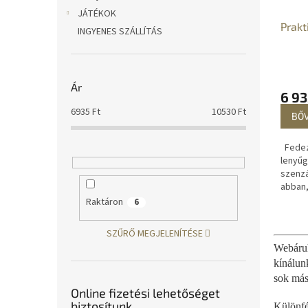
JÁTÉKOK
Prakt
INGYENES SZÁLLÍTÁS
Ár
6 93
6935
Ft
10530
Ft
BŐ
Fedezz
lenyűg
szenzá
abban,
padlób
Raktáron
6
otthon
kontúr
SZŰRŐ MEGJELENÍTÉSE
Webáruh
kínálun
sok más
Online fizetési lehetőséget
biztosítunk
Különfé