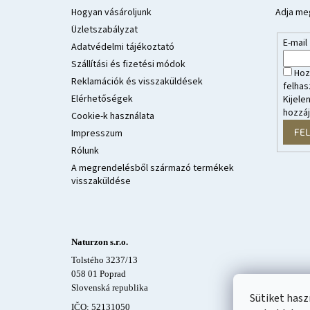
l
Hogyan vásároljunk
Adja meg
é
Üzletszabályzat
E-mail
c
Adatvédelmi tájékoztató
Szállítási és fizetési módok
Hoz
Reklamációk és visszaküldések
felhas
Elérhetőségek
Kijele
hozzá
Cookie-k használata
FE
Impresszum
Rólunk
A megrendelésből származó termékek
visszaküldése
Naturzon s.r.o.
Tolstého 3237/13
058 01 Poprad
Slovenská republika
Sütiket has
IČO: 52131050