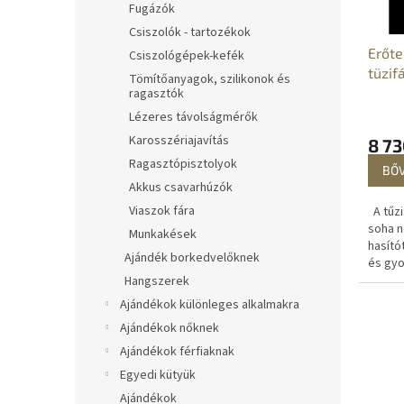
k
e
Fugázók
e
n
Csiszolók - tartozékok
k
d
Erőte
Csiszológépek-kefék
l
e
tüzif
Tömítőanyagok, szilikonok és
i
z
ragasztók
s
é
Lézeres távolságmérők
t
s
Karosszériajavítás
á
e
8 73
j
Ragasztópisztolyok
BŐ
a
Akkus csavarhúzók
Viaszok fára
A tűzi
soha n
Munkakések
hasító
Ajándék borkedvelőknek
és gyo
szinon
Hangszerek
könny
Ajándékok különleges alkalmakra
magát a
Ajándékok nőknek
Ajándékok férfiaknak
Egyedi kütyük
Ajándékok