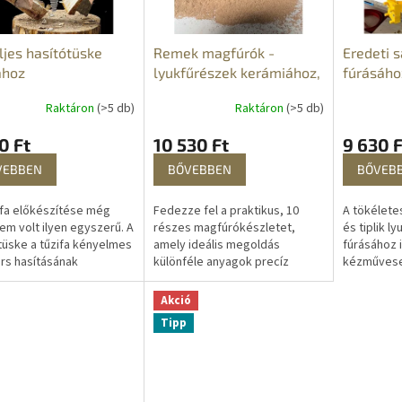
ljes hasítótüske
Remek magfúrók -
Eredeti 
ához
lyukfűrészek kerámiához,
fúrásáho
kőhöz, fémhez - 10 db
tiplikhez
Raktáron
(>5 db)
Raktáron
(>5 db)
0 Ft
10 530 Ft
9 630 F
VEBBEN
BŐVEBBEN
BŐVEB
fa előkészítése még
Fedezze fel a praktikus, 10
A tökélete
em volt ilyen egyszerű. A
részes magfúrókészletet,
és tiplik ly
tüske a tűzifa kényelmes
amely ideális megoldás
fúrásához i
rs hasításának
különféle anyagok precíz
kézművese
imája, teljesen
fúrásához. A kerámiától a fémig
számára. E
edén. Kényeztesse
vagy a kőig – ez a készlet
kialakításáv
Akció
 családi...
tökéletes...
Tipp