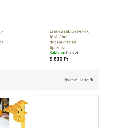
 -
Eredeti sablon lyukak
fúrásához
öz,
dűbelekhez és
tiplikhez
Raktáron
(>5 db)
9 630 Ft
összesen
6
termék