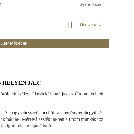
KOZTATÓ
SZÁLLÍTÁSI ÉS FIZETÉSI MÓDOK
Bejelentkezés
REKLAMÁCIÓK ÉS VISSZAKÜ
KOSÁR
Üres kosár
Elérhetőségek
 HELYEN JÁR!
rófejek széles választékát kínáljuk az Ön igényeinek
ató. A nagysebességű acéltól a keményfémhegyű és
t kínálunk. Méretválasztékunkban a finom munkákhoz
ejekig minden megtalálható.