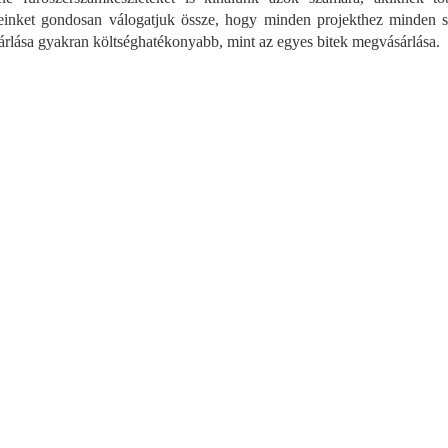
á
einket gondosan válogatjuk össze, hogy minden projekthez minden s
n
y
rlása gyakran költséghatékonyabb, mint az egyes bitek megvásárlása.
í
t
á
s
e
l
e
m
e
i