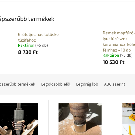
épszerűbb termékek
Remek magfúrók
Erőteljes hasítótüske
lyukfűrészek
tüzifához
kerámiához, kőh
Raktáron
(>5 db)
fémhez - 10 db
8 730 Ft
Raktáron
(>5 db)
10 530 Ft
pszerűbb termékek
Legolcsóbb elöl
Legdrágább
ABC szerint