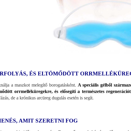
RFOLYÁS, ÉS ELTÖMŐDÖTT ORRMELLÉKÜRE
nálja a maszkot melegítő borogatásként.
A speciális gélből származ
mődött orrmelléküregekre, és elősegíti a természetes regenerációt
ázás, de a krónikus arcüreg dugulás esetén is segít.
HENÉS, AMIT SZERETNI FOG