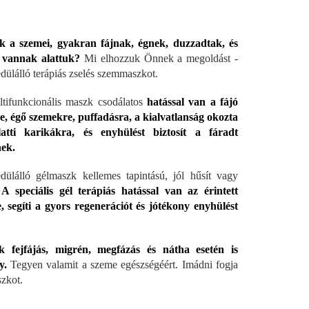
k a szemei, gyakran fájnak, égnek, duzzadtak, és
 vannak alattuk?
Mi elhozzuk Önnek a megoldást -
dülálló terápiás zselés szemmaszkot.
tifunkcionális maszk csodálatos
hatással van a fájó
, égő szemekre, puffadásra, a kialvatlanság okozta
atti karikákra, és enyhülést biztosít a fáradt
ek.
ülálló gélmaszk kellemes tapintású, jól hűsít vagy
.
A speciális gél terápiás hatással van az érintett
e, segíti a gyors regenerációt és jótékony enyhülést
 fejfájás, migrén, megfázás és nátha esetén is
y.
Tegyen valamit a szeme egészségéért. Imádni fogja
szkot.