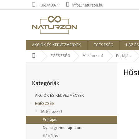
Ugrás
+3614450677
info@naturzon.hu
a
fő
tartalomhoz
AKCIÓK ÉS KEDVEZMÉNYEK
EGÉSZSÉG
HÁZ ÉS
Kezdőlap
EGÉSZSÉG
Mi kínozza?
Fejfájás
O
Hűsí
l
Kategóriák
d
Kategóriák
átugrása
a
l
AKCIÓK ÉS KEDVEZMÉNYEK
s
EGÉSZSÉG
ó
Mi kínozza?
p
a
Fejfájás
n
Nyaki gerinc fájdalom
e
Hátfájás