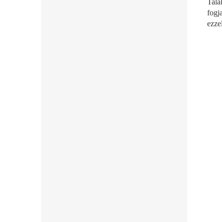
Talá
fogj
ezze