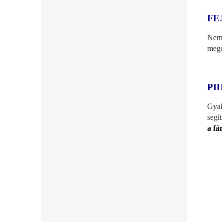
FE
Nem 
mego
PI
Gyak
segí
a fá