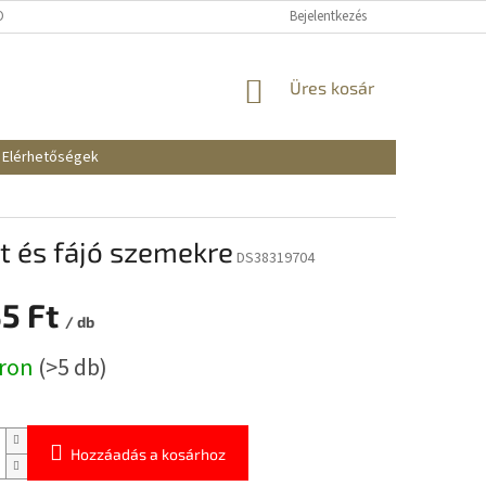
KOZTATÓ
SZÁLLÍTÁSI ÉS FIZETÉSI MÓDOK
Bejelentkezés
REKLAMÁCIÓK ÉS VISSZAKÜ
KOSÁR
Üres kosár
Elérhetőségek
t és fájó szemekre
DS38319704
35 Ft
/ db
:
áron
(>5 db)
Hozzáadás a kosárhoz