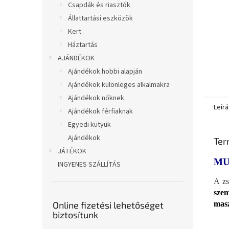
Csapdák és riasztók
Állattartási eszközök
Kert
Háztartás
AJÁNDÉKOK
Ajándékok hobbi alapján
Ajándékok különleges alkalmakra
Ajándékok nőknek
Leírá
Ajándékok férfiaknak
Egyedi kütyük
Ajándékok
Ter
JÁTÉKOK
MU
INGYENES SZÁLLÍTÁS
A zs
szem
masz
Online fizetési lehetőséget
biztosítunk