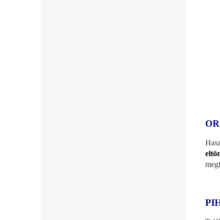
OR
Hasz
eltö
megf
PI