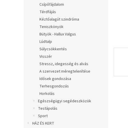
l
Csípőfájdalom
Térdfájás
Kéztőalagút szindróma
Teniszkönyök
Bütyök - Hallux Valgus
Lúdtalp
Súlycsökkentés
Visszér
Stressz, idegesség és alvás
A szervezet méregtelenítése
Idősek gondozása
Terhesgondozás
Horkolás
Egészségügyi segédeszközök
Testápolás
Sport
HÁZ ÉS KERT