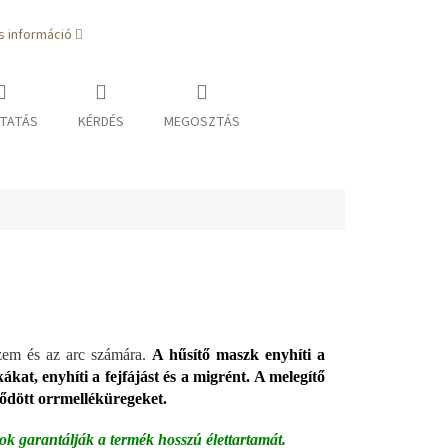
s információ
TATÁS
KÉRDÉS
MEGOSZTÁS
zem és az arc számára.
A hűsítő maszk enyhíti a
ákat, enyhíti a fejfájást és a migrént.
A melegítő
mődött orrmelléküregeket.
ok garantálják a termék hosszú élettartamát.