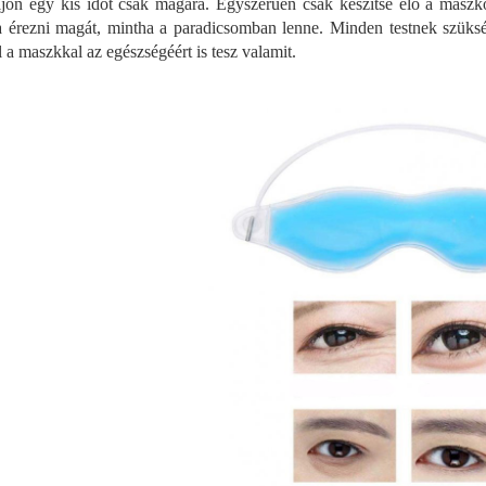
ljon egy kis időt csak magára. Egyszerűen csak készítse elő a maszko
a érezni magát, mintha a paradicsomban lenne. Minden testnek szüks
l a maszkkal az egészségéért is tesz valamit.