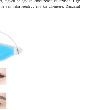
t, tegyen be egy kellemes zenét, és lazítson. Úgy
ége van néha legalább egy kis pihenésre. Ráadásul