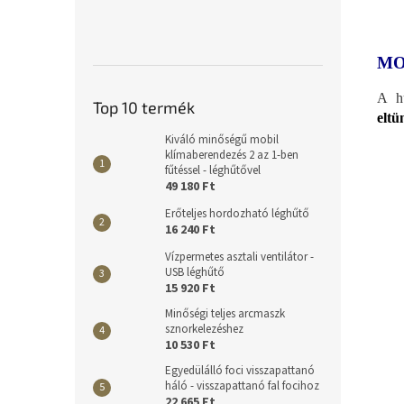
MO
A h
Top 10 termék
eltü
Kiváló minőségű mobil
klímaberendezés 2 az 1-ben
fűtéssel - léghűtővel
49 180 Ft
Erőteljes hordozható léghűtő
16 240 Ft
Vízpermetes asztali ventilátor -
USB léghűtő
15 920 Ft
Minőségi teljes arcmaszk
sznorkelezéshez
10 530 Ft
Egyedülálló foci visszapattanó
háló - visszapattanó fal focihoz
22 665 Ft