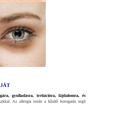
ÓJÁT
ra, gyulladásra, irritációra, fájdalomra, és
kal. Az allergia során a hűsítő borogatás segít