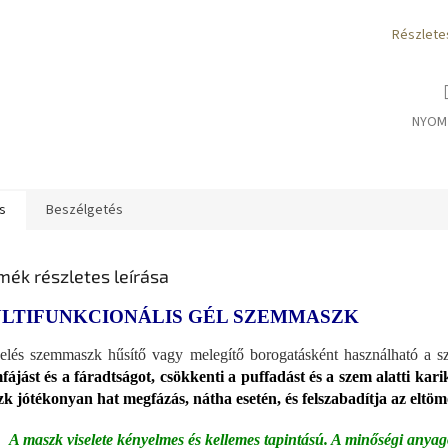
Részlete
NYOM
s
Beszélgetés
mék részletes leírása
LTIFUNKCIONÁLIS GÉL SZEMMASZK
elés szemmaszk hűsítő vagy melegítő borogatásként használható a s
fájást és a fáradtságot, csökkenti a puffadást és a szem alatti karik
k jótékonyan hat megfázás, nátha esetén, és felszabadítja az eltö
A maszk viselete kényelmes és kellemes tapintású. A minőségi anyag