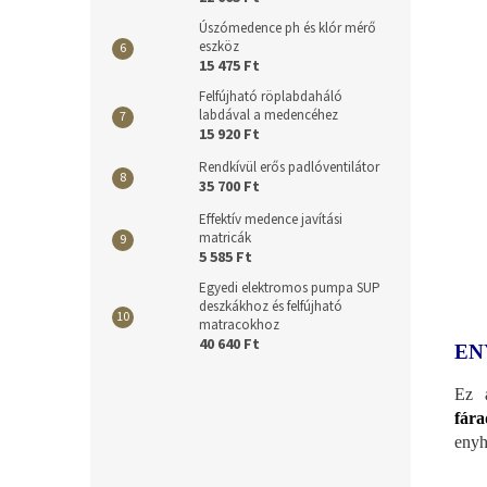
Úszómedence ph és klór mérő
eszköz
15 475 Ft
Felfújható röplabdaháló
labdával a medencéhez
15 920 Ft
Rendkívül erős padlóventilátor
35 700 Ft
Effektív medence javítási
matricák
5 585 Ft
Egyedi elektromos pumpa SUP
deszkákhoz és felfújható
matracokhoz
40 640 Ft
EN
Ez 
fára
enyhí