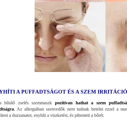
YHÍTI A PUFFADTSÁGOT ÉS A SZEM IRRITÁCI
a hűsítő zselés szemmaszk
pozitívan hathat a szem puffadtságá
dtságra
.
Az allergiában szenvedők nem tudnak betelni ezzel a maszk
teni a duzzanatot, enyhíti a viszketést, és pihenteti a bőrét.