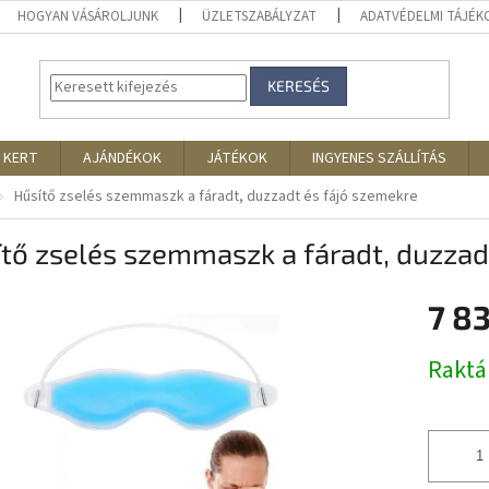
HOGYAN VÁSÁROLJUNK
ÜZLETSZABÁLYZAT
ADATVÉDELMI TÁJÉ
KERESÉS
 KERT
AJÁNDÉKOK
JÁTÉKOK
INGYENES SZÁLLÍTÁS
Hűsítő zselés szemmaszk a fáradt, duzzadt és fájó szemekre
tő zselés szemmaszk a fáradt, duzzad
7 8
Egységár
Rakt