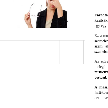
Fáradta
karikák
egy egye
Ez a mul
szemekre
szem al
szemekn
Az egyed
melegít
területr
biztosít.
A maszk
hatékon
ezt a ma