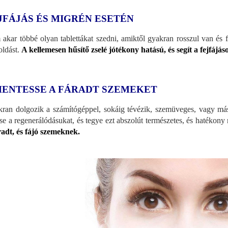
JFÁJÁS ÉS MIGRÉN ESETÉN
akar többé olyan tablettákat szedni, amiktől gyakran rosszul van és f
ldást.
A kellemesen hűsítő zselé jótékony hatású, és segít a fejfájás
HENTESSE A FÁRADT SZEMEKET
ran dolgozik a számítógéppel, sokáig tévézik, szemüveges, vagy más
tse a regenerálódásukat, és tegye ezt abszolút természetes, és hatékon
radt, és fájó szemeknek.