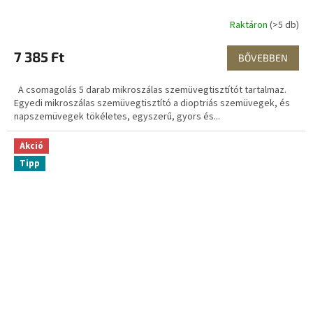
Raktáron
(>5 db)
7 385 Ft
BŐVEBBEN
A csomagolás 5 darab mikroszálas szemüvegtisztítót tartalmaz.
Egyedi mikroszálas szemüvegtisztító a dioptriás szemüvegek, és
napszemüvegek tökéletes, egyszerű, gyors és...
Akció
Tipp