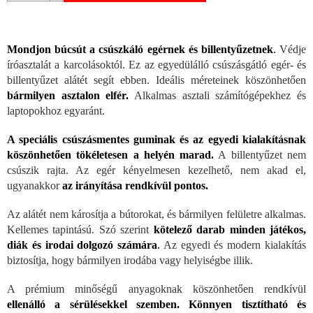
Mondjon búcsút a csúszkáló egérnek és billentyűzetnek
.
Védje
íróasztalát a karcolásoktól. Ez az egyedülálló csúszásgátló egér- és
billentyűzet alátét segít ebben. Ideális méreteinek köszönhetően
bármilyen asztalon elfér.
Alkalmas asztali számítógépekhez és
laptopokhoz egyaránt.
A speciális csúszásmentes guminak és az egyedi kialakításnak
köszönhetően tökéletesen a helyén marad.
A billentyűzet nem
csúszik rajta. Az egér kényelmesen kezelhető, nem akad el,
ugyanakkor
az irányítása rendkívül pontos.
Az alátét nem károsítja a bútorokat, és bármilyen felületre alkalmas.
Kellemes tapintású. Szó szerint
kötelező darab minden játékos,
diák és irodai dolgozó számára
.
Az egyedi és modern kialakítás
biztosítja, hogy bármilyen irodába vagy helyiségbe illik.
A prémium minőségű anyagoknak köszönhetően rendkívül
ellenálló a sérülésekkel szemben.
Könnyen tisztítható és