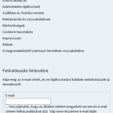
é
Üzletszabályzat
c
Adatvédelmi tájékoztató
Szállítási és fizetési módok
Reklamációk és visszaküldések
Elérhetőségek
Cookie-k használata
Impresszum
Rólunk
A megrendelésből származó termékek visszaküldése
Feliratkozás hírlevélre
Adja meg az e-mail címét, és mi tájékoztatást küldünk webáruházunk új
termékeiről.
E-mail
Hozzájárulok, hogy az általam önként megadott nevem és e-mail
címem felhasználásával a(z)
*cég neve
részemre e-mail útján