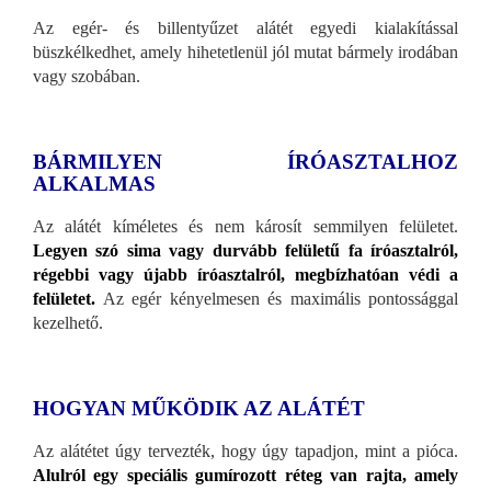
Az egér- és billentyűzet alátét egyedi kialakítással
büszkélkedhet, amely hihetetlenül jól mutat bármely irodában
vagy szobában.
BÁRMILYEN ÍRÓASZTALHOZ
ALKALMAS
Az alátét kíméletes és nem károsít semmilyen felületet.
Legyen szó sima vagy durvább felületű fa íróasztalról,
régebbi vagy újabb íróasztalról, megbízhatóan védi a
felületet.
Az egér kényelmesen és maximális pontossággal
kezelhető.
HOGYAN MŰKÖDIK AZ ALÁTÉT
Az alátétet úgy tervezték, hogy úgy tapadjon, mint a pióca.
Alulról egy speciális gumírozott réteg van rajta, amely