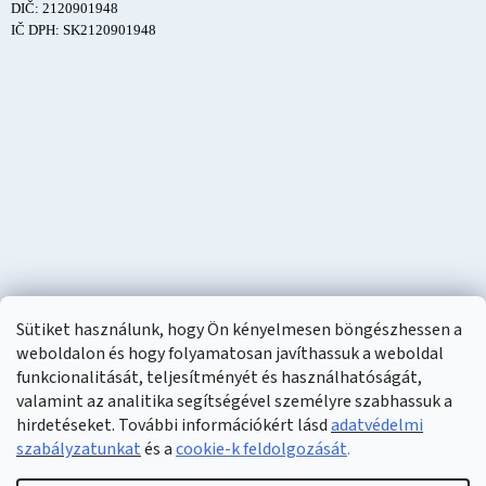
DIČ: 2120901948
IČ DPH: SK2120901948
Sütiket használunk, hogy Ön kényelmesen böngészhessen a
weboldalon és hogy folyamatosan javíthassuk a weboldal
funkcionalitását, teljesítményét és használhatóságát,
valamint az analitika segítségével személyre szabhassuk a
hirdetéseket. További információkért lásd
adatvédelmi
szabályzatunkat
és a
cookie-k feldolgozását
.