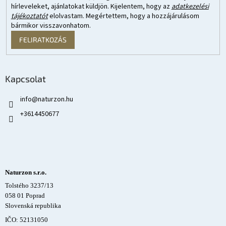
hírleveleket, ajánlatokat küldjön. Kijelentem, hogy az
adatkezelési
tájékoztatót
elolvastam. Megértettem, hogy a hozzájárulásom
bármikor visszavonhatom.
FELIRATKOZÁS
Kapcsolat
info
@
naturzon.hu
+3614450677
Naturzon s.r.o.
Tolstého 3237/13
058 01 Poprad
Slovenská republika
IČO: 52131050