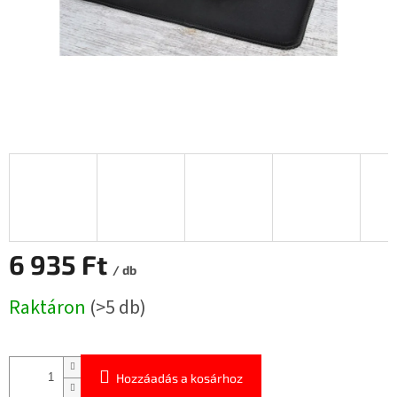
6 935 Ft
/ db
Egységár:
Raktáron
(>5 db)
Hozzáadás a kosárhoz