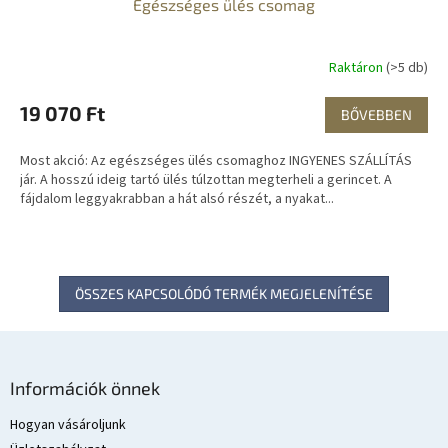
Egészséges ülés csomag
G
Y
Raktáron
(>5 db)
E
19 070 Ft
BŐVEBBEN
N
Most akció: Az egészséges ülés csomaghoz INGYENES SZÁLLÍTÁS
E
jár. A hosszú ideig tartó ülés túlzottan megterheli a gerincet. A
fájdalom leggyakrabban a hát alsó részét, a nyakat...
S
ÖSSZES KAPCSOLÓDÓ TERMÉK MEGJELENÍTÉSE
L
á
Információk önnek
b
l
Hogyan vásároljunk