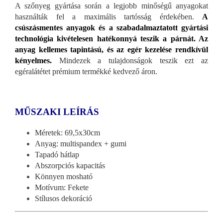
A szőnyeg gyártása során a legjobb minőségű anyagokat
használták fel a maximális tartósság érdekében.
A
csúszásmentes anyagok és a szabadalmaztatott gyártási
technológia kivételesen hatékonnyá teszik a párnát. Az
anyag kellemes tapintású, és az egér kezelése rendkívül
kényelmes.
Mindezek a tulajdonságok teszik ezt az
egéralátétet prémium termékké kedvező áron.
MŰSZAKI LEÍRÁS
Méretek: 69,5x30cm
Anyag: multispandex + gumi
Tapadó hátlap
Abszorpciós kapacitás
Könnyen mosható
Motívum: Fekete
Stílusos dekoráció