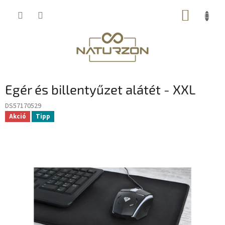
Ugrás
KOSÁR
a
fő
tartalomhoz
Egér és billentyűzet alátét - XXL
DS57170529
Akció
Tipp