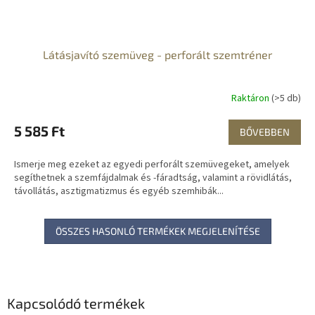
Látásjavító szemüveg - perforált szemtréner
Raktáron
(>5 db)
5 585 Ft
BŐVEBBEN
Ismerje meg ezeket az egyedi perforált szemüvegeket, amelyek
segíthetnek a szemfájdalmak és -fáradtság, valamint a rövidlátás,
távollátás, asztigmatizmus és egyéb szemhibák...
ÖSSZES HASONLÓ TERMÉKEK MEGJELENÍTÉSE
Kapcsolódó termékek