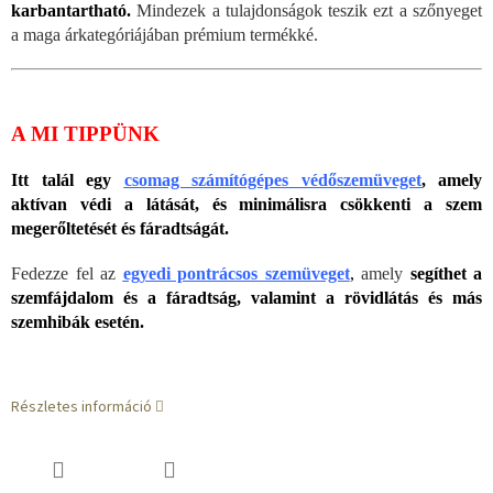
karbantartható.
Mindezek a tulajdonságok teszik ezt a szőnyeget
a maga árkategóriájában prémium termékké.
A MI TIPPÜNK
Itt talál egy
csomag számítógépes védőszemüveget
,
amely
aktívan védi a látását, és minimálisra csökkenti a szem
megerőltetését és fáradtságát.
Fedezze fel az
egyedi pontrácsos szemüveget
,
amely
segíthet a
szemfájdalom és a fáradtság, valamint a rövidlátás és más
szemhibák esetén.
Részletes információ