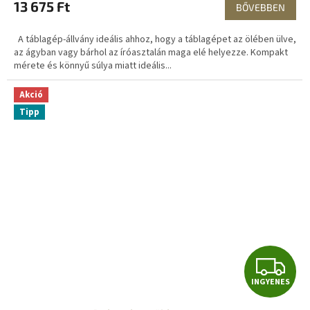
13 675 Ft
BŐVEBBEN
A táblagép-állvány ideális ahhoz, hogy a táblagépet az ölében ülve,
az ágyban vagy bárhol az íróasztalán maga elé helyezze. Kompakt
mérete és könnyű súlya miatt ideális...
Akció
Tipp
I
INGYENES
N