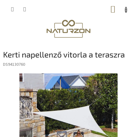
Ugrás
KOSÁR
a
fő
tartalomhoz
Kerti napellenző vitorla a teraszra
DS94130760