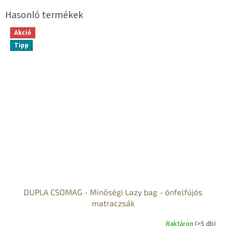
Akció
Tipp
DUPLA CSOMAG - Minőségi Lazy bag - önfelfújós
matraczsák
Raktáron
(>5 db)