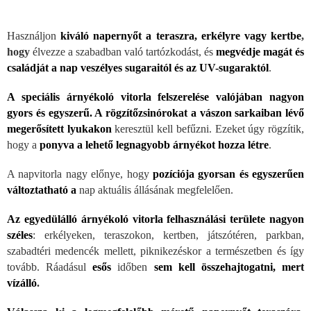
Használjon
kiváló napernyőt a teraszra, erk
élyre vagy kertbe
,
hogy
élvezze a szabadban való tartózkodást, és
megvédje magát és
családját a nap veszélyes sugaraitól és az UV-sugaraktól
.
A speciális árnyékoló vitorla felszerelése valójában nagyon
gyors és egyszerű. A r
ögzítőzsinórokat a vászon sarkaiban lévő
megerősített lyukakon
keresztül kell befűzni. Ezeket úgy rögzítik,
hogy a
ponyva a lehető legnagyobb árnyékot hozza létre
.
A napvitorla nagy előnye, hogy
poz
íciója gyorsan és egyszerűen
változtatható a
nap aktuális állásának megfelelően.
Az egyedülálló árnyékoló vitorla felhasználási területe nagyon
széles
: erkélyeken, teraszokon, kertben, játszótéren, parkban,
szabadtéri medencék mellett, piknikezéskor a természetben és így
tovább. Ráadásul
esős
időben
sem kell
összehajtogatni, mert
vízálló
.