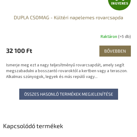
INGYENES
N
DUPLA CSOMAG - Kültéri napelemes rovarcsapda
G
Y
Raktáron
(>5 db)
E
32 100 Ft
BŐVEBBEN
N
Ismerje meg ezt a nagy teljesítményű rovarcsapdát, amely segít
E
megszabadulni a bosszantó rovaroktól a kertben vagy a teraszon.
Alkalmas szúnyogok, legyek és más repülő vagy...
S
ÖSSZES HASONLÓ TERMÉKEK MEGJELENÍTÉSE
Kapcsolódó termékek