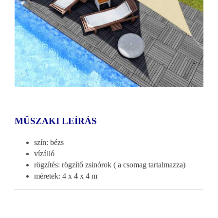
MŰSZAKI LE
ÍRÁS
szín: bézs
vízálló
rögzítés: rögzítő zsin
órok ( a csomag tartalmazza)
méretek:
4 x 4 x 4
m