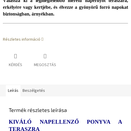
Válassza ki a legmegfelelőbb m
éretű napernyőt teraszára,
erkélyére vagy kertjébe, és élvezze a gyönyörű forró napokat
biztonságban, árnyékban.
Részletes információ
KÉRDÉS
MEGOSZTÁS
Leírás
Beszélgetés
Termék részletes leírása
KIVÁLÓ NAPELLENZŐ PONYVA A
TERASZRA