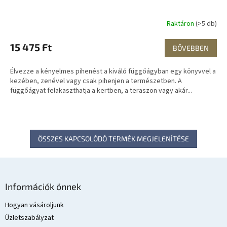
Raktáron
(>5 db)
15 475 Ft
BŐVEBBEN
Élvezze a kényelmes pihenést a kiváló függőágyban egy könyvvel a
kezében, zenével vagy csak pihenjen a természetben. A
függőágyat felakaszthatja a kertben, a teraszon vagy akár...
ÖSSZES KAPCSOLÓDÓ TERMÉK MEGJELENÍTÉSE
L
á
Információk önnek
b
l
Hogyan vásároljunk
é
Üzletszabályzat