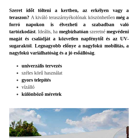
Szeret időt t
ölteni a kertben, az erkélyen vagy a
teraszon?
A kiváló teraszárnyékolónak köszönhetően
még a
forró napokon is élvezheti a szabadban való
tartózkodást
. Ideális, ha
megbízhatóan
szeretné
megvédeni
magát és családját a közvetlen napfénytől és az UV-
sugaraktól
.
Legnagyobb előnye a nagyfokú mobilitás, a
nagyfokú variálhatóság és a jó esőállóság
.
univerzális tervezés
széles körű haszn
álat
gyors telepítés
vízálló
különböző m
éretek