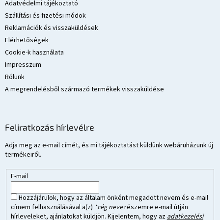
c
Adatvédelmi tájékoztató
Szállítási és fizetési módok
Reklamációk és visszaküldések
Elérhetőségek
Cookie-k használata
Impresszum
Rólunk
A megrendelésből származó termékek visszaküldése
Feliratkozás hírlevélre
Adja meg az e-mail címét, és mi tájékoztatást küldünk webáruházunk új
termékeiről.
E-mail
Hozzájárulok, hogy az általam önként megadott nevem és e-mail
címem felhasználásával a(z)
*cég neve
részemre e-mail útján
hírleveleket, ajánlatokat küldjön. Kijelentem, hogy az
adatkezelési