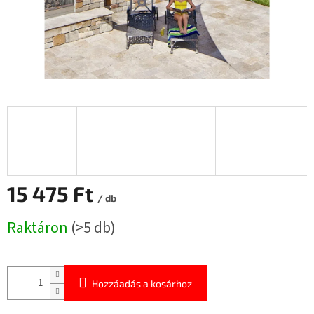
15 475 Ft
/ db
Egységár:
Raktáron
(>5 db)
Hozzáadás a kosárhoz