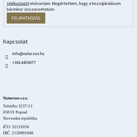
tájékoztatót
elolvastam. Megértettem, hogy a hozzájárulásom
bármikor visszavonhatom.
FELIRATKOZÁS
Kapcsolat
info
@
naturzon.hu
+3614450677
Naturzon s.r.o.
Tolstého 3237/13
058 01 Poprad
Slovenská republika
IČO: 52131050
DIČ: 2120901948