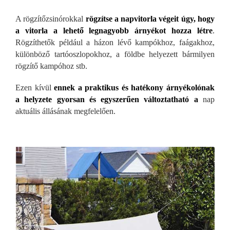
A rögzítőzsin
órokkal
rögzítse a napvitorla végeit úgy, hogy
a vitorla a lehető legnagyobb árnyékot hozza létre
.
Rögzíthetők például a házon lévő kampókhoz, faágakhoz,
különböző tartóoszlopokhoz, a földbe helyezett bármilyen
rögzítő kampóhoz stb.
Ezen kívül
ennek a praktikus és hatékony árnyékolónak
a helyzete gyorsan és egyszerűen v
áltoztatható a
nap
aktuális állásának megfelelően.