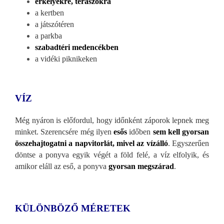
erkélyekre, teraszokra
a kertben
a játszótéren
a parkba
szabadtéri medencékben
a vidéki piknikeken
VÍZ
Még nyáron is előfordul, hogy időnk
ént záporok lepnek meg
minket. Szerencsére még ilyen
esős
időben
sem kell gyorsan
összehajtogatni a napvitorlát, mivel az vízálló
. Egyszerűen
döntse a ponyva egyik végét a föld felé, a víz elfolyik, és
amikor eláll az eső, a ponyva
gyorsan megszárad
.
KÜLÖNBÖZŐ M
ÉRETEK