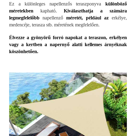
Ez a különleges napellenzős teraszponyva
k
ülönböző
méretekben
kapható
.
Kiválaszthatja a számára
legmegfelelőbb
napellenző
méretét, például az
erkélye,
medencéje, terasza stb. méretének megfelelően.
Élvezze a gyönyörű forr
ó napokat a teraszon, erkélyen
vagy a kertben a napernyő alatti kellemes árnyéknak
köszönhetően.