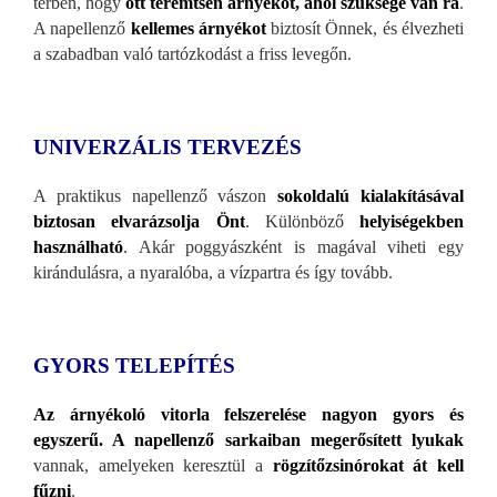
térben, hogy
ott teremtsen árnyékot, ahol szüksége van rá
.
A napellenző
kellemes árnyékot
biztosít Önnek, és élvezheti
a szabadban való tartózkodást a friss levegőn.
UNIVERZÁLIS TERVEZÉS
A praktikus napellenző v
ászon
sokoldalú kialakításával
biztosan elvarázsolja Önt
. Különböző
helyiségekben
használható
. Akár poggyászként is magával viheti egy
kirándulásra, a nyaralóba, a vízpartra és így tovább.
GYORS TELEPÍTÉS
Az árnyékoló vitorla felszerelése nagyon gyors és
egyszerű. A napellenző sarkaiban megerős
ített lyukak
vannak, amelyeken keresztül a
rögzítőzsinórokat át kell
fűzni
.