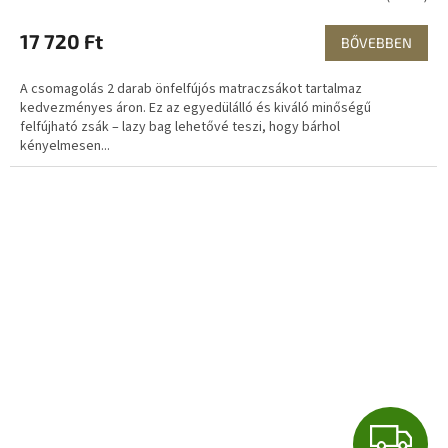
17 720 Ft
BŐVEBBEN
A csomagolás 2 darab önfelfújós matraczsákot tartalmaz
kedvezményes áron. Ez az egyedülálló és kiváló minőségű
felfújható zsák – lazy bag lehetővé teszi, hogy bárhol
kényelmesen...
I