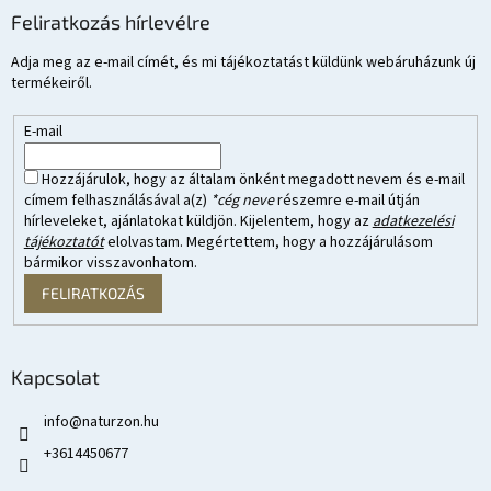
Feliratkozás hírlevélre
Adja meg az e-mail címét, és mi tájékoztatást küldünk webáruházunk új
termékeiről.
E-mail
Hozzájárulok, hogy az általam önként megadott nevem és e-mail
címem felhasználásával a(z)
*cég neve
részemre e-mail útján
hírleveleket, ajánlatokat küldjön. Kijelentem, hogy az
adatkezelési
tájékoztatót
elolvastam. Megértettem, hogy a hozzájárulásom
bármikor visszavonhatom.
FELIRATKOZÁS
Kapcsolat
info
@
naturzon.hu
+3614450677