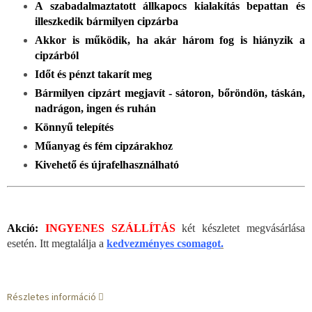
A szabadalmaztatott állkapocs kialakítás bepattan és
illeszkedik bármilyen cipzárba
Akkor is működik, ha akár három fog is hiányzik a
cipzárból
Időt és pénzt takarít meg
Bármilyen cipzárt megjavít - sátoron, bőröndön, táskán,
nadrágon, ingen és ruhán
Könnyű telepítés
Műanyag és fém cipzárakhoz
Kivehető és újrafelhasználható
Akció:
INGYENES SZÁLLÍTÁS
két készletet megvásárlása
esetén. Itt megtalálja a
kedvezményes csomagot
.
Részletes információ