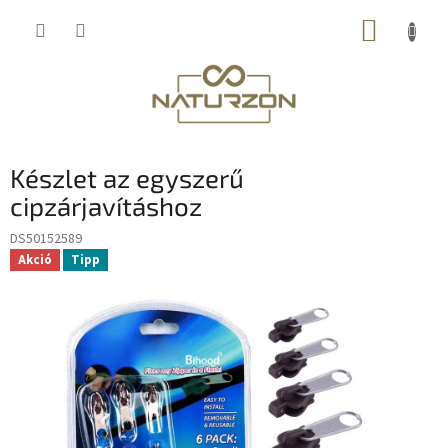
Ugrás
KOSÁR
a
fő
tartalomhoz
Készlet az egyszerű
cipzárjavításhoz
DS50152589
Akció
Tipp