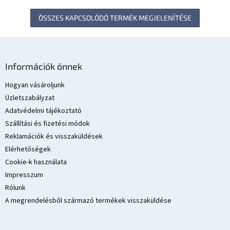
ÖSSZES KAPCSOLÓDÓ TERMÉK MEGJELENÍTÉSE
L
á
Információk önnek
b
l
Hogyan vásároljunk
é
Üzletszabályzat
c
Adatvédelmi tájékoztató
Szállítási és fizetési módok
Reklamációk és visszaküldések
Elérhetőségek
Cookie-k használata
Impresszum
Rólunk
A megrendelésből származó termékek visszaküldése