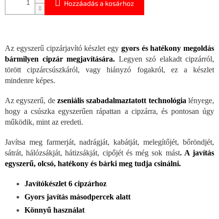
Hozzáadás a kosárhoz
Az egyszerű cipzárjavító készlet egy
gyors és hatékony megoldás
bármilyen cipzár megjavítására.
Legyen szó elakadt cipzárról,
törött cipzárcsúszkáról, vagy hiányzó fogakról, ez a készlet
mindenre képes.
Az egyszerű, de
zseniális szabadalmaztatott technológia
lényege,
hogy a csúszka egyszerűen rápattan a cipzárra, és pontosan úgy
működik, mint az eredeti.
Javítsa meg farmerját, nadrágját, kabátját, melegítőjét, bőröndjét,
sátrát, hálózsákját, hátizsákját, cipőjét és még sok mást
.
A javítás
egyszerű, olcsó, hatékony és bárki meg tudja csinálni.
Javítókészlet 6 cipzárhoz
Gyors javítás másodpercek alatt
Könnyű használat