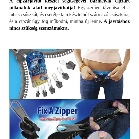
A cipzárjavító készlet segítségével bármelyik cipzárt
pillanatok alatt megjavíthatja!
Egyszerűen távolítsa el a
hibás csúszkát, és cserélje ki a készletből származó csúszkára,
és a cipzár úgy fog működni, mintha új lenne
.
A javításhoz
nincs szükség szerszámokra.