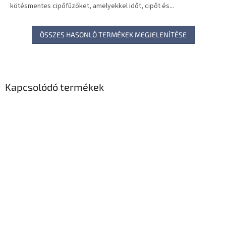
kötésmentes cipőfűzőket, amelyekkel időt, cipőt és...
ÖSSZES HASONLÓ TERMÉKEK MEGJELENÍTÉSE
Kapcsolódó termékek