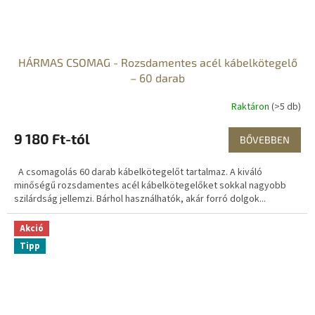
HÁRMAS CSOMAG - Rozsdamentes acél kábelkötegelő
– 60 darab
Raktáron
(>5 db)
9 180 Ft-tól
BŐVEBBEN
A csomagolás 60 darab kábelkötegelőt tartalmaz. A kiváló
minőségű rozsdamentes acél kábelkötegelőket sokkal nagyobb
szilárdság jellemzi. Bárhol használhatók, akár forró dolgok...
Akció
Tipp