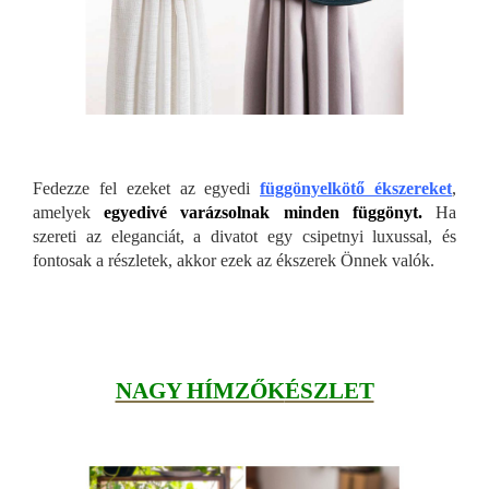
Fedezze fel ezeket az egyedi
függönyelkötő ékszereket
,
amelyek
egyedivé varázsolnak minden függönyt.
Ha
szereti az eleganciát, a divatot egy csipetnyi luxussal, és
fontosak a részletek, akkor ezek az ékszerek Önnek valók.
NAGY HÍMZŐK
ÉSZLET