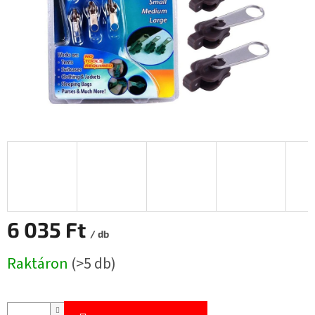
6 035 Ft
/ db
Egységár:
Raktáron
(>5 db)