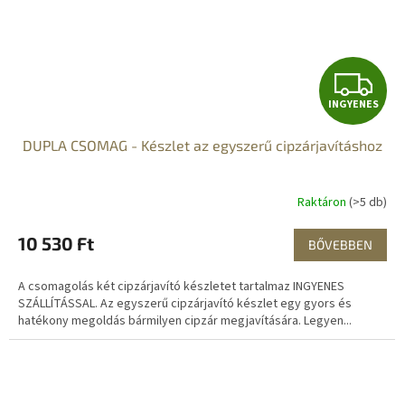
I
INGYENES
N
DUPLA CSOMAG - Készlet az egyszerű cipzárjavításhoz
G
Y
Raktáron
(>5 db)
E
10 530 Ft
BŐVEBBEN
N
A csomagolás két cipzárjavító készletet tartalmaz INGYENES
E
SZÁLLÍTÁSSAL. Az egyszerű cipzárjavító készlet egy gyors és
hatékony megoldás bármilyen cipzár megjavítására. Legyen...
S