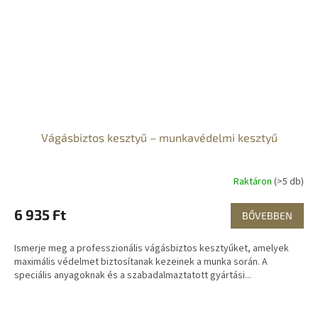
Vágásbiztos kesztyű – munkavédelmi kesztyű
Raktáron
(>5 db)
6 935 Ft
BŐVEBBEN
Ismerje meg a professzionális vágásbiztos kesztyűket, amelyek
maximális védelmet biztosítanak kezeinek a munka során. A
speciális anyagoknak és a szabadalmaztatott gyártási...