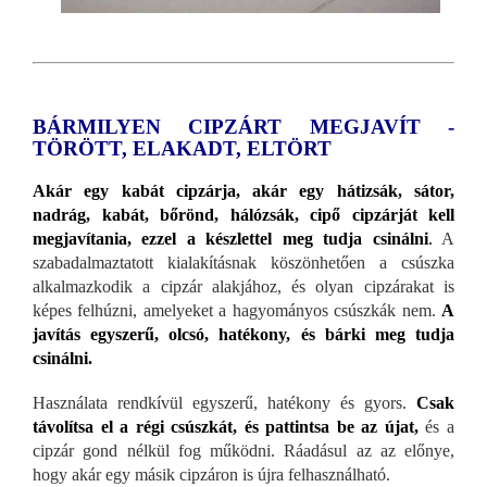
BÁRMILYEN CIPZÁRT MEGJAVÍT -
TÖRÖTT, ELAKADT, ELTÖRT
Akár egy kabát cipzárja, akár egy hátizsák, sátor,
nadrág, kabát, bőrönd, hálózsák, cipő cipzárját kell
megjavítania, ezzel a készlettel meg tudja csinálni
.
A
szabadalmaztatott kialakításnak köszönhetően a csúszka
alkalmazkodik a cipzár alakjához, és olyan cipzárakat is
képes felhúzni, amelyeket a hagyományos csúszkák nem.
A
javítás egyszerű, olcsó, hatékony, és bárki meg tudja
csinálni.
Használata rendkívül egyszerű, hatékony és gyors.
Csak
távolítsa el a régi csúszkát, és pattintsa be az újat,
és a
cipzár gond nélkül fog működni. Ráadásul az az előnye,
hogy akár egy másik cipzáron is újra felhasználható.