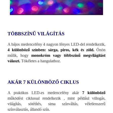
TÖBBSZÍNŰ VILÁGÍTÁS
A bájos medencefény 4 nagyon fényes LED-del rendelkezik,
4 különböző színben: sárga, piros, kék és zöld.
Önön
múlik, hogy
monokróm vagy többszínű megvilágítást
választ.
Tökéletes a hangulathoz.
AKÁR 7 KÜLÖNBÖZŐ CIKLUS
A praktikus LED-es medencefény akár
7 különböző
működési ciklussal rendelkezik , mint például villogás,
világítás, sötétítés, sima színváltás, véletlenszerű
színválasztás, állandó szín.