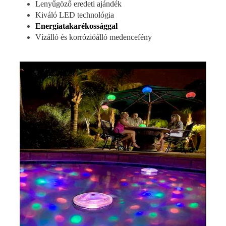
Lenyűgöző eredeti ajándék
Kiváló LED technológia
Energiatakarékossággal
Vízálló és korrózióálló medencefény