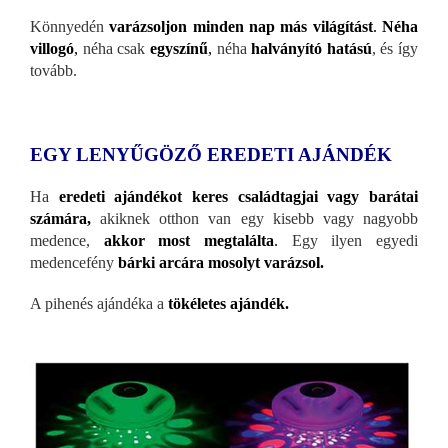
Könnyedén
varázsoljon minden nap más világítást
.
Néha
villogó
,
néha csak
egyszínű
,
néha
halványító hatású
, és így
tovább.
EGY LENYŰGÖZŐ EREDETI AJÁNDÉK
Ha
eredeti ajándékot keres családtagjai vagy barátai
számára,
akiknek otthon van egy kisebb vagy nagyobb
medence,
akkor most megtalálta
.
Egy ilyen egyedi
medencefény
bárki arcára mosolyt varázsol.
A pihenés ajándéka a
tökéletes ajándék.