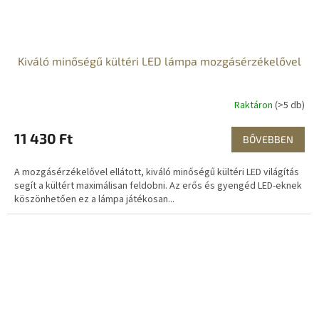
Kiváló minőségű kültéri LED lámpa mozgásérzékelővel
Raktáron
(>5 db)
11 430 Ft
BŐVEBBEN
A mozgásérzékelővel ellátott, kiváló minőségű kültéri LED világítás
segít a kültért maximálisan feldobni. Az erős és gyengéd LED-eknek
köszönhetően ez a lámpa játékosan...