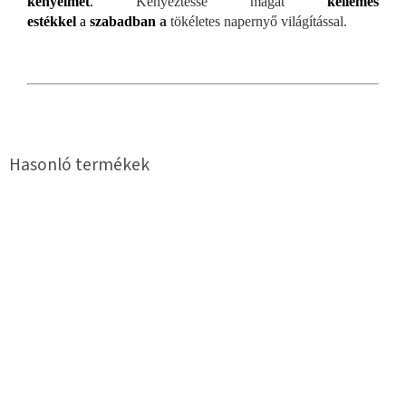
kényelmet
.
Kényeztesse magát
kellemes
estékkel
a
szabadban
a
tökéletes napernyő világítással.