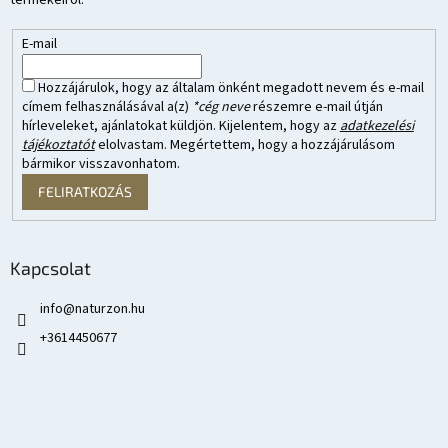
E-mail
Hozzájárulok, hogy az általam önként megadott nevem és e-mail
címem felhasználásával a(z)
*cég neve
részemre e-mail útján
hírleveleket, ajánlatokat küldjön. Kijelentem, hogy az
adatkezelési
tájékoztatót
elolvastam. Megértettem, hogy a hozzájárulásom
bármikor visszavonhatom.
FELIRATKOZÁS
Kapcsolat
info
@
naturzon.hu
+3614450677