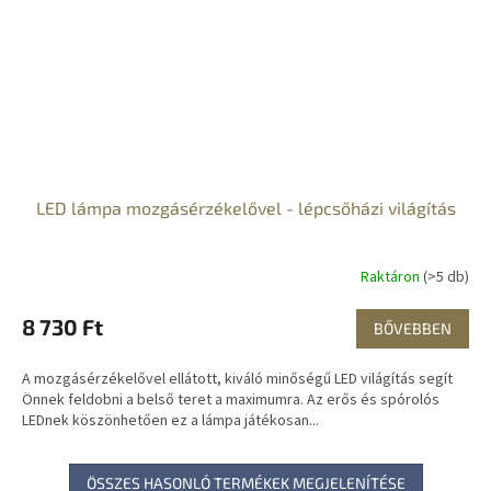
LED lámpa mozgásérzékelővel - lépcsőházi világítás
Raktáron
(>5 db)
8 730 Ft
BŐVEBBEN
A mozgásérzékelővel ellátott, kiváló minőségű LED világítás segít
Önnek feldobni a belső teret a maximumra. Az erős és spórolós
LEDnek köszönhetően ez a lámpa játékosan...
ÖSSZES HASONLÓ TERMÉKEK MEGJELENÍTÉSE