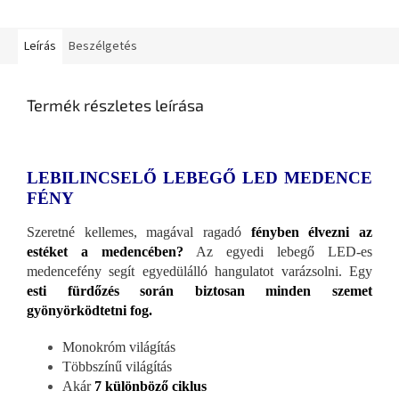
Leírás
Beszélgetés
Termék részletes leírása
LEBILINCSELŐ LEBEGŐ LED MEDENCE
FÉNY
Szeretné kellemes, magával ragadó
fényben élvezni az
estéket a medencében?
Az egyedi lebegő LED-es
medencefény segít egyedülálló hangulatot varázsolni. Egy
esti fürdőzés során biztosan minden szemet
gyönyörködtetni fog.
Monokróm világítás
Többszínű világítás
Akár
7 különböző ciklus