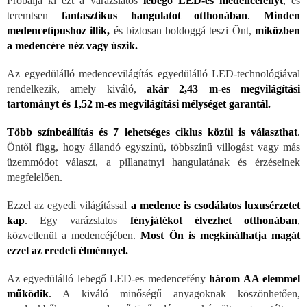
Próbálja ki ezt a varázslatos
lebegő LED-es medencefényt
, és
teremtsen
fantasztikus hangulatot otthonában
.
Minden
medencetípushoz illik,
és biztosan boldoggá teszi Önt,
miközben
a medencére néz vagy úszik.
Az egyedülálló medencevilágítás egyedülálló LED-technológiával
rendelkezik, amely kiváló,
akár 2,43 m-es megvilágítási
tartományt és 1,52 m-es megvilágítási mélységet garantál.
Több színbeállítás és 7 lehetséges ciklus közül is választhat
.
Öntől függ, hogy állandó egyszínű, többszínű villogást vagy más
üzemmódot választ, a pillanatnyi hangulatának és érzéseinek
megfelelően.
Ezzel az egyedi világítással
a medence is csodálatos luxusérzetet
kap
.
Egy varázslatos
fényjátékot élvezhet otthonában
,
közvetlenül a medencéjében.
Most Ön is megkínálhatja magát
ezzel az eredeti élménnyel.
Az egyedülálló lebegő LED-es medencefény
három AA elemmel
működik
.
A kiváló minőségű anyagoknak köszönhetően,