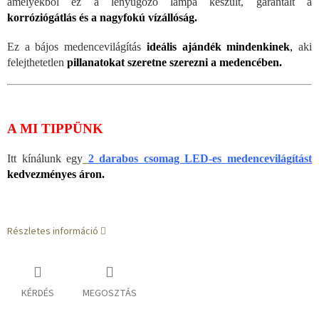
amelyekből ez a lenyűgöző lámpa készült, garantált a
korróziógátlás és a nagyfokú vízállóság.
Ez a bájos medencevilágítás
ideális ajándék mindenkinek
,
aki
felejthetetlen
pillanatokat szeretne szerezni a medencében.
A MI TIPPÜNK
Itt kínálunk egy
2 darabos csomag LED-es medencevilágítást
kedvezményes áron.
Részletes információ
KÉRDÉS
MEGOSZTÁS