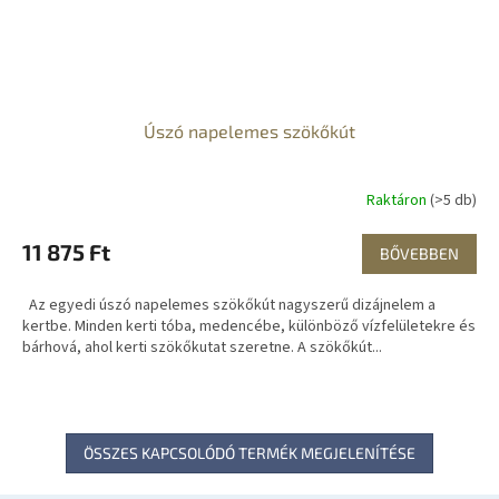
Úszó napelemes szökőkút
Raktáron
(>5 db)
11 875 Ft
BŐVEBBEN
Az egyedi úszó napelemes szökőkút nagyszerű dizájnelem a
kertbe. Minden kerti tóba, medencébe, különböző vízfelületekre és
bárhová, ahol kerti szökőkutat szeretne. A szökőkút...
ÖSSZES KAPCSOLÓDÓ TERMÉK MEGJELENÍTÉSE