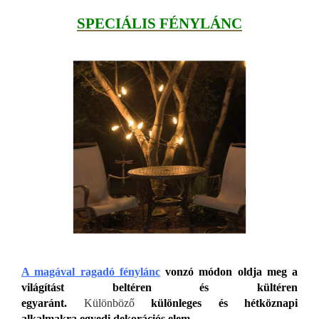
SPECIÁLIS FÉNYLÁNC
A magával ragadó fénylánc
vonzó módon oldja meg a
világítást beltéren és kültéren
egyaránt.
Különböző
k
ülönleges és hétköznapi
alkalmakra egyedi dekorációs elem
.