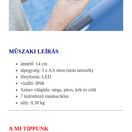
MŰSZAKI LEÍRÁS
átmérő: 14 cm
tápegység: 3 x AA elem (nem tartozék)
fényforrás: LED
vízálló: IP68
Színes világítás: sárga, piros, kék és zöld
7 különböző munkaciklus
súly: 0,38 kg
A MI TIPPUNK