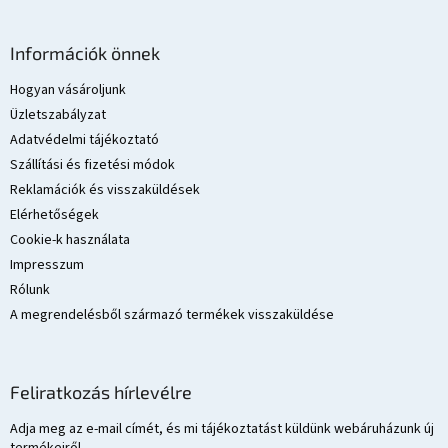
L
á
Információk önnek
b
l
Hogyan vásároljunk
é
Üzletszabályzat
c
Adatvédelmi tájékoztató
Szállítási és fizetési módok
Reklamációk és visszaküldések
Elérhetőségek
Cookie-k használata
Impresszum
Rólunk
A megrendelésből származó termékek visszaküldése
Feliratkozás hírlevélre
Adja meg az e-mail címét, és mi tájékoztatást küldünk webáruházunk új
termékeiről.