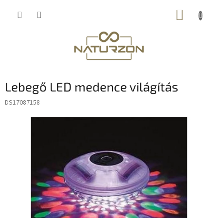
Ugrás
KOSÁR
a
fő
tartalomhoz
Lebegő LED medence világítás
DS17087158