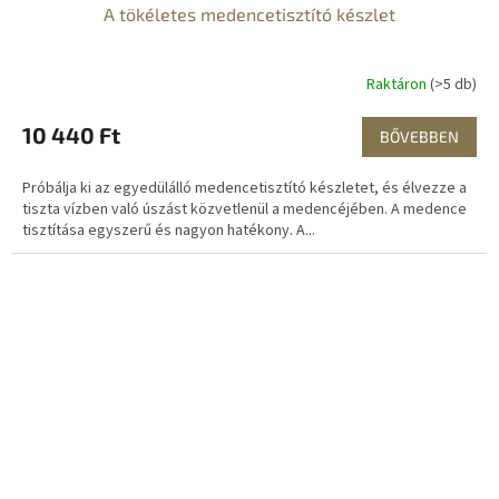
A tökéletes medencetisztító készlet
Raktáron
(>5 db)
10 440 Ft
BŐVEBBEN
Próbálja ki az egyedülálló medencetisztító készletet, és élvezze a
tiszta vízben való úszást közvetlenül a medencéjében. A medence
tisztítása egyszerű és nagyon hatékony. A...