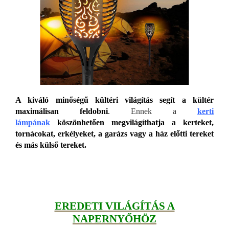
A kiváló minőségű kültéri világítás segít a kültér
maximálisan feldobni
.
Ennek a
kerti
lámpának
köszönhetően megvilágíthatja a kerteket,
tornácokat, erkélyeket, a garázs vagy a ház előtti tereket
és más külső tereket.
EREDETI VILÁGÍTÁS A
NAPERNYŐH
ÖZ