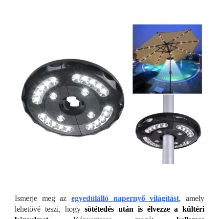
Ismerje meg az
egyedülálló napernyő vil
ágítást
, amely
lehetővé teszi, hogy
sötétedés után is élvezze a kültéri