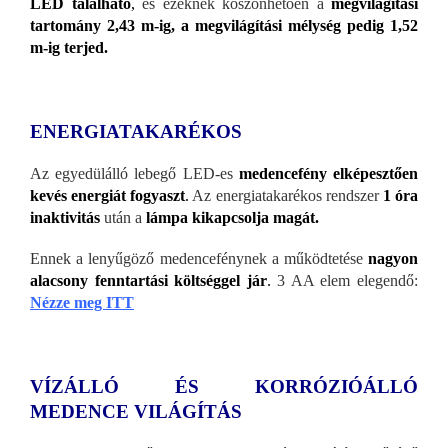
LED található
,
és ezeknek köszönhetően a
megvilágítási
tartomány 2,43 m-ig, a megvilágítási mélység pedig 1,52
m-ig terjed.
ENERGIATAKARÉKOS
Az egyedülálló lebegő LED-es
medencefény elképesztően
kevés energiát fogyaszt
.
Az energiatakarékos rendszer
1 óra
inaktivitás
után a
lámpa kikapcsolja magát.
Ennek a lenyűgöző medencefénynek a működtetése
nagyon
alacsony fenntartási költséggel jár
.
3 AA elem elegendő:
Nézze meg ITT
VÍZÁLLÓ ÉS KORRÓZIÓÁLLÓ
MEDENCE VILÁGÍTÁS