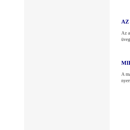
AZ
Az 
üve
MI
A ma
nyer