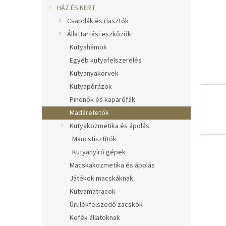
l
HÁZ ÉS KERT
Csapdák és riasztók
Állattartási eszközök
Kutyahámok
Egyéb kutyafelszerelés
Kutyanyakörvek
Kutyapórázok
Pihenők és kaparófák
Madáretetők
Kutyakozmetika és ápolás
Mancstisztítók
Kutyanyíró gépek
Macskakozmetika és ápolás
Játékok macskáknak
Kutyamatracok
Ürülékfelszedő zacskók
Kefék állatoknak