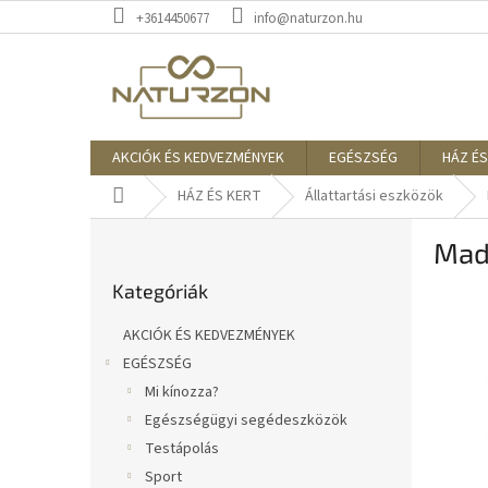
Ugrás
+3614450677
info@naturzon.hu
a
fő
tartalomhoz
AKCIÓK ÉS KEDVEZMÉNYEK
EGÉSZSÉG
HÁZ ÉS
Kezdőlap
HÁZ ÉS KERT
Állattartási eszközök
O
Madá
l
Kategóriák
d
Kategóriák
átugrása
a
l
AKCIÓK ÉS KEDVEZMÉNYEK
s
EGÉSZSÉG
ó
Mi kínozza?
p
a
Egészségügyi segédeszközök
n
Testápolás
e
Sport