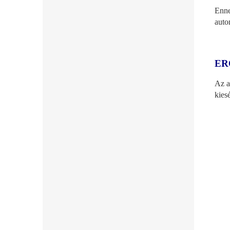
Enne
auto
ER
Az a
kies