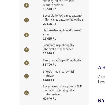
Minőségi teljes arcmaszk
sznorkelezéshez
10 530 Ft
Egyedülálló foci visszapattanó
háló - visszapattanó fal focihoz
22 665 Ft
Úszómedence ph és klór mérő
eszköz
15 475 Ft
Felfújható röplabdaháló
labdával a medencéhez
15 920 Ft
Rendkívül erős padlóventilátor
35 700 Ft
A 
Effektív medence javítási
matricák
Az e
5 585 Ft
Leve
Egyedi elektromos pumpa SUP
deszkákhoz és felfújható
matracokhoz
40 640 Ft
NA