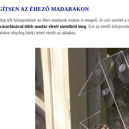
GÍTSEN AZ ÉHEZŐ MADARAKON
deg téli hónapokban az éhes madarak száma is megnő, és szó szerint a 
ásárlásával több madár életét mentheti meg
.
Ezt az etetőt kifejeze
módon tényleg bárki tehet etetőt az ablakra.