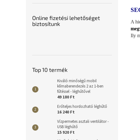
SE
Online fizetési lehetőséget
A hi
biztosítunk
megv
Ily 
Top 10 termék
Kiváló minőségű mobil
klímaberendezés 2 az 1-ben
fűtéssel - léghűtővel
49 180 Ft
Erőteljes hordozható léghűtő
16 240 Ft
Vízpermetes asztali ventilátor -
USB léghűtő
15 920 Ft