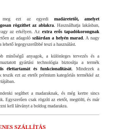
je meg ezt az egyedi
madáretetőt, amelyet
ágosan rögzíthet az ablakra
.
Használhatja lakásban,
vagy az erkélyen. Az
extra erős tapadókorongnak
etően az adagoló
szilárdan a helyén marad
.
A nagy
 lehető legegyszerűbbé teszi a használást.
bb minőségű anyagok, a különleges tervezés és a
maztatott gyártási technológia biztosítja a termék
is élettartamát és funkcionalitását
.
Mindezek a
k teszik ezt az etetőt prémium kategóriás termékké az
riájában.
ndenki segíthet a madaraknak, és még kertre sincs
k. Egyszerűen csak rögzíti az etetőt, megtölti, és már
ezni kell látványt a boldog madarakra.
ENES SZÁLLÍTÁS