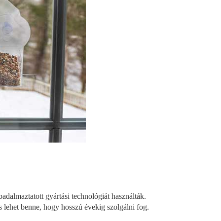
dalmaztatott gyártási technológiát használták.
s lehet benne, hogy hosszú évekig szolgálni fog.