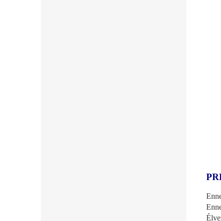
PR
Enne
Enne
Élve