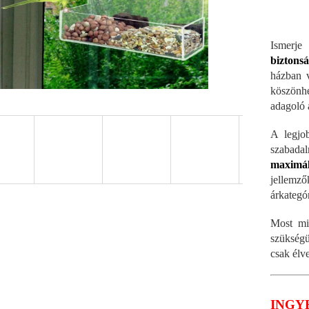
Ismer
biztons
házban 
köszönh
adagoló a
A legjo
szabadal
maximál
jellemző
árkategó
Most mi
szükségü
csak élv
INGY