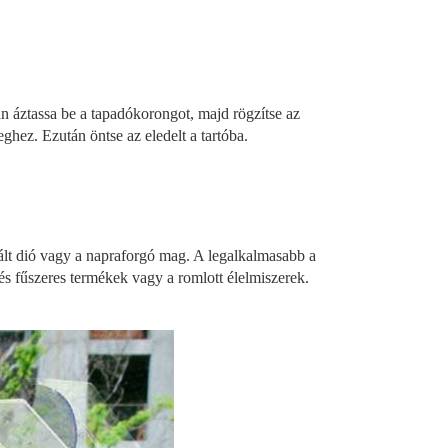
n áztassa be a tapadókorongot, majd rögzítse az
ghez. Ezután öntse az eledelt a tartóba.
ált dió vagy a napraforgó mag. A legalkalmasabb a
t és fűszeres termékek vagy a romlott élelmiszerek.