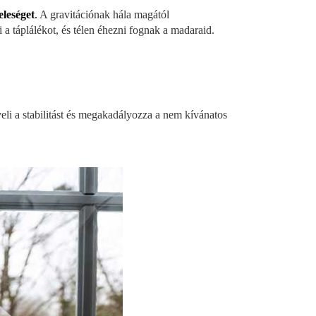
eleséget
.
A gravitációnak hála magától
i a táplálékot, és télen éhezni fognak a madaraid.
li a stabilitást és megakadályozza a nem kívánatos