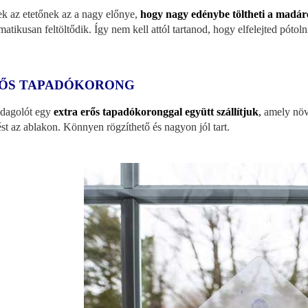
k az etetőnek az a nagy előnye,
hogy nagy edénybe töltheti a madár
matikusan feltöltődik. Így nem kell attól tartanod, hogy elfelejted pótoln
ŐS TAPADÓKORONG
dagolót egy
extra erős tapadókoronggal együtt szállítjuk
,
amely növe
ést az ablakon. Könnyen rögzíthető és nagyon jól tart.