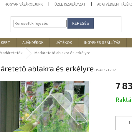
HOGYAN VÁSÁROLJUNK
ÜZLETSZABÁLYZAT
ADATVÉDELMI TÁJÉ
KERESÉS
 KERT
AJÁNDÉKOK
JÁTÉKOK
INGYENES SZÁLLÍTÁS
Madáretetők
Madáretető ablakra és erkélyre
retető ablakra és erkélyre
DS48521732
7 8
Egységár
Rakt