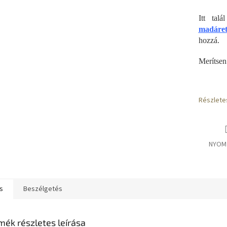
Itt tal
madáret
hozzá.
Merítsen
Részlete
NYOM
s
Beszélgetés
mék részletes leírása