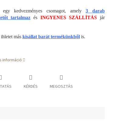
ál egy kedvezményes csomagot, amely
3 darab
etőt tartalmaz
és
INGYENES SZÁLLÍTÁS
jár
 ihletet más
kisállat barát termékünkből
is.
s információ
TATÁS
KÉRDÉS
MEGOSZTÁS