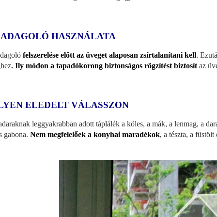
 ADAGOLÓ HASZNÁLATA
adagoló
felszerelése előtt az üveget alaposan zsírtalanítani kell
.
Ezutá
ghez
.
Ily módon a tapadókorong biztonságos rögzítést biztosít
az üve
LYEN ELEDELT VÁLASSZON
daraknak leggyakrabban adott táplálék a köles, a mák, a lenmag, a dar
s gabona.
Nem megfelelőek a konyhai maradékok
,
a tészta, a füstöl