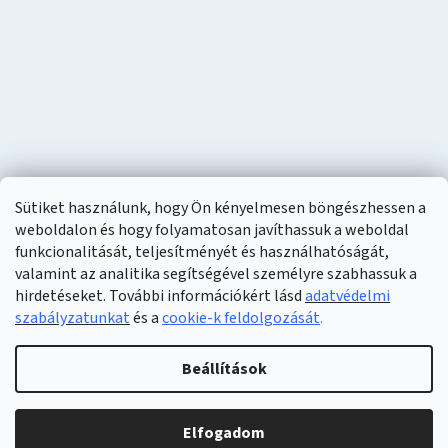
Sütiket használunk, hogy Ön kényelmesen böngészhessen a
weboldalon és hogy folyamatosan javíthassuk a weboldal
funkcionalitását, teljesítményét és használhatóságát,
valamint az analitika segítségével személyre szabhassuk a
hirdetéseket. További információkért lásd
adatvédelmi
szabályzatunkat
és a
cookie-k feldolgozását
.
Shoptet készítette
Beállítások
Copyright 2026
Naturzon
. Minden jog fenntartva.
Elfogadom