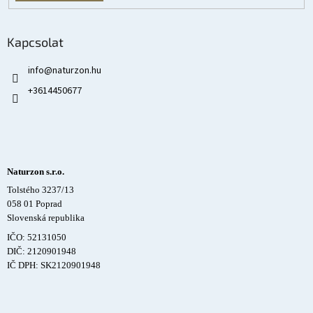
Kapcsolat
info
@
naturzon.hu
+3614450677
Naturzon s.r.o.
Tolstého 3237/13
058 01 Poprad
Slovenská republika
IČO: 52131050
DIČ: 2120901948
IČ DPH: SK2120901948