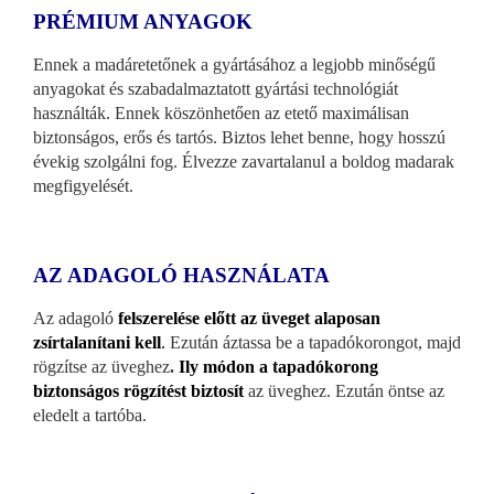
PRÉMIUM ANYAGOK
Ennek a madáretetőnek a gyártásához a legjobb minőségű
anyagokat és szabadalmaztatott gyártási technológiát
használták. Ennek köszönhetően az etető maximálisan
biztonságos, erős és tartós. Biztos lehet benne, hogy hosszú
évekig szolgálni fog. Élvezze zavartalanul a boldog madarak
megfigyelését.
AZ ADAGOLÓ HASZNÁLATA
Az adagoló
felszerelése előtt az üveget alaposan
zsírtalanítani kell
.
Ezután áztassa be a tapadókorongot, majd
rögzítse az üveghez
.
Ily módon a tapadókorong
biztonságos rögzítést biztosít
az üveghez. Ezután öntse az
eledelt a tartóba.