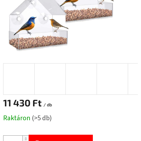
11 430 Ft
/ db
Egységár:
Raktáron
(>5 db)