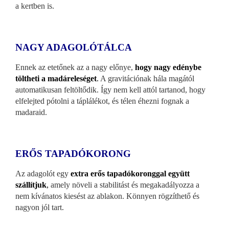
a kertben is.
NAGY ADAGOLÓTÁLCA
Ennek az etetőnek az a nagy előnye,
hogy nagy edénybe
töltheti a madáreleséget
.
A gravitációnak hála magától
automatikusan feltöltődik. Így nem kell attól tartanod, hogy
elfelejted pótolni a táplálékot, és télen éhezni fognak a
madaraid.
ERŐS TAPADÓKORONG
Az adagolót egy
extra erős tapadókoronggal együtt
szállítjuk
,
amely növeli a stabilitást és megakadályozza a
nem kívánatos kiesést az ablakon. Könnyen rögzíthető és
nagyon jól tart.