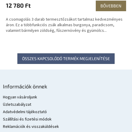
12 780 Ft
BŐVEBBEN
A csomagolás 3 darab termesztőzsákot tartalmaz kedvezményes
áron. Ez a többfunkciós zsák alkalmas burgonya, paradicsom,
valamint bármilyen zöldség, fűszernövény és gyümölcs...
ÖSSZES KAPCSOLÓDÓ TERMÉK MEGJELENÍTÉSE
L
á
Információk önnek
b
l
Hogyan vásároljunk
é
Üzletszabályzat
c
Adatvédelmi tájékoztató
Szállítási és fizetési módok
Reklamációk és visszaküldések