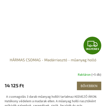
I
INGYENES
N
HÁRMAS CSOMAG - Madárriasztó - műanyag holló
G
Y
Raktáron
(>5 db)
E
14 125 Ft
BŐVEBBEN
N
A csomagolás 3 darab műanyag hollót tartalmaz KEDVEZŐ ÁRON.
E
Hatékony védelem a madarak ellen. A műanyag holló riasztóként
működik galambok, seregélyek, rigók, fecskék és más...