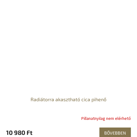
Radiátorra akasztható cica pihenő
Pillanatnyilag nem elérhető
10 980 Ft
BŐVEBBEN