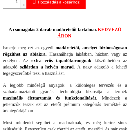
Hozzáadás a kosárhoz
A csomagolás 2 darab madáretetőt tartalmaz
KEDVEZŐ
ÁRON
.
Ismerje meg ezt az egyedi
madáretetőt, amelyet biztonságosan
rögzíthet az ablakra
.
Használhatja lakásban, házban vagy az
erkélyen. Az
extra erős tapadókorongnak
köszönhetően az
adagoló
szilárdan a helyén marad
.
A nagy adagoló a lehető
legegyszerűbbé teszi a használást.
A legjobb minőségű anyagok, a különleges tervezés és a
szabadalmaztatott gyártási technológia biztosítja a termék
maximális élettartamát és funkcionalitását
.
Mindezek a
jellemzők teszik ezt az etetőt prémium kategóriás termékké az
árkategóriájában.
Most mindenki segíthet a madaraknak, és még kertre sincs
szükségük. Egyszerűen csak rögzíti az etetőt, megtölti, és már csak