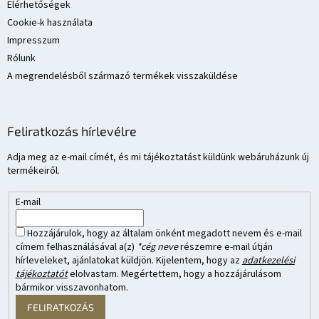
Elérhetőségek
Cookie-k használata
Impresszum
Rólunk
A megrendelésből származó termékek visszaküldése
Feliratkozás hírlevélre
Adja meg az e-mail címét, és mi tájékoztatást küldünk webáruházunk új
termékeiről.
E-mail
Hozzájárulok, hogy az általam önként megadott nevem és e-mail
címem felhasználásával a(z)
*cég neve
részemre e-mail útján
hírleveleket, ajánlatokat küldjön. Kijelentem, hogy az
adatkezelési
tájékoztatót
elolvastam. Megértettem, hogy a hozzájárulásom
bármikor visszavonhatom.
FELIRATKOZÁS