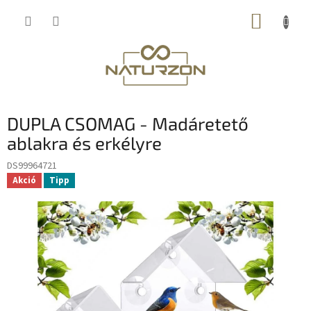
Ugrás
KOSÁR
a
fő
tartalomhoz
DUPLA CSOMAG - Madáretető
ablakra és erkélyre
DS99964721
Akció
Tipp