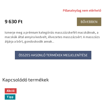
Pillanatnyilag nem elérhető
9 630 Ft
BŐVEBBEN
Ismerje meg a prémium kategóriás masszázskefét macskáknak, a
macskák által annyira kedvelt, élvezetes masszázsért. A masszázs
átjárja a bőrt, gondoskodik annak...
ÖSSZES HASONLÓ TERMÉKEK MEGJELENÍTÉSE
Kapcsolódó termékek
Akció
Tipp