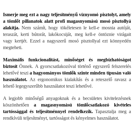
Ismerje meg ezt a nagy teljesítményű víznyomó pisztolyt, amely
a tömlőt pillanatok alatt profi magasnyomású mosó pisztollyá
alakítja.
Nem számít, hogy tökéletesen le kell-e mosnia autóját,
teraszát, kerti bútorát, lakókocsiját, meg kell-e öntöznie virágait
vagy kertjét. Ezzel a nagyszerű mosó pisztollyal ezt könnyedén
megteheti.
Maximális funkcionalitást, minőséget és megbízhatóságot
biztosít
Önnek. A gyorscsatlakozóval történő egyszerű felszerelés
lehetővé teszi
a hagyományos tömlők szinte minden típusán való
használatot.
Az ergonomikus kialakítás és a reteszelő ravasz a
lehető legegyszerűbb használatot teszi lehetővé.
A legjobb minőségű anyagoknak és a becsületes kivitelezésnek
köszönhetően
a magasnyomású tömlőcsatlakozó kivételes
tartóssággal és teljesítménnyel rendelkezik.
Tapasztalja meg a
rendkívüli teljesítményt, tartósságot és kényelmes használatot.