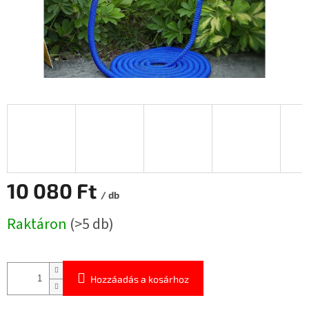
10 080 Ft
/ db
Egységár:
Raktáron
(>5 db)
Hozzáadás a kosárhoz