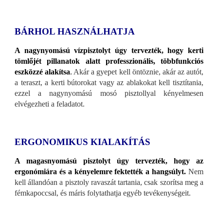
BÁRHOL HASZNÁLHATJA
A nagynyomású vízpisztolyt úgy tervezték, hogy kerti
tömlőjét pillanatok alatt professzionális, többfunkciós
eszközzé alakítsa
.
Akár a gyepet kell öntöznie, akár az autót,
a teraszt, a kerti bútorokat vagy az ablakokat kell tisztítania,
ezzel a nagynyomású mosó pisztollyal kényelmesen
elvégezheti a feladatot.
ERGONOMIKUS KIALAKÍTÁS
A magasnyomású pisztolyt úgy tervezték, hogy az
ergonómiára és a kényelemre fektették a hangsúlyt.
Nem
kell állandóan a pisztoly ravaszát tartania, csak szorítsa meg a
fémkapoccsal, és máris folytathatja egyéb tevékenységeit.