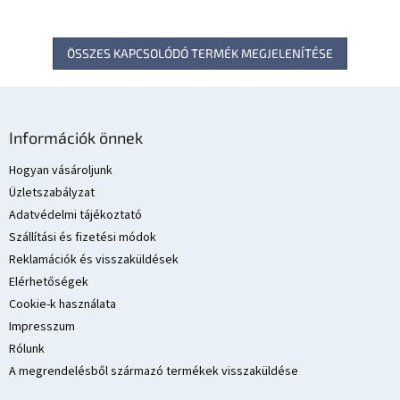
ÖSSZES KAPCSOLÓDÓ TERMÉK MEGJELENÍTÉSE
L
á
Információk önnek
b
l
Hogyan vásároljunk
é
Üzletszabályzat
c
Adatvédelmi tájékoztató
Szállítási és fizetési módok
Reklamációk és visszaküldések
Elérhetőségek
Cookie-k használata
Impresszum
Rólunk
A megrendelésből származó termékek visszaküldése