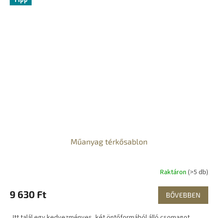
Műanyag térkősablon
Raktáron
(>5 db)
9 630 Ft
BŐVEBBEN
Itt talál egy kedvezményes, két öntőformából álló csomagot,