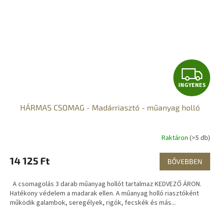
I
INGYENES
N
HÁRMAS CSOMAG - Madárriasztó - műanyag holló
G
Y
Raktáron
(>5 db)
E
14 125 Ft
BŐVEBBEN
N
A csomagolás 3 darab műanyag hollót tartalmaz KEDVEZŐ ÁRON.
E
Hatékony védelem a madarak ellen. A műanyag holló riasztóként
működik galambok, seregélyek, rigók, fecskék és más...
S