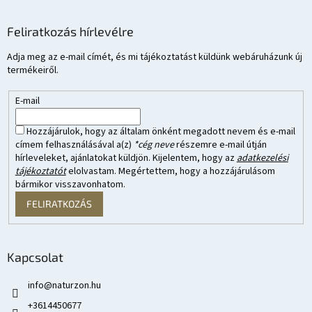
Feliratkozás hírlevélre
Adja meg az e-mail címét, és mi tájékoztatást küldünk webáruházunk új
termékeiről.
E-mail
Hozzájárulok, hogy az általam önként megadott nevem és e-mail
címem felhasználásával a(z)
*cég neve
részemre e-mail útján
hírleveleket, ajánlatokat küldjön. Kijelentem, hogy az
adatkezelési
tájékoztatót
elolvastam. Megértettem, hogy a hozzájárulásom
bármikor visszavonhatom.
FELIRATKOZÁS
Kapcsolat
info
@
naturzon.hu
+3614450677