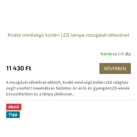
Kiváló minőségű kültéri LED lámpa mozgásérzékelővel
Raktáron
(>5 db)
11 430 Ft
BŐVEBBEN
A mozgásérzékelővel ellátott, kiváló minőségű kültéri LED világítás
segít a kültért maximálisan feldobni. Az erős és gyengéd LED-eknek
köszönhetően ez a lámpa játékosan...
Akció
Tipp