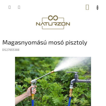
Ugrás
KOSÁR
a
fő
tartalomhoz
Magasnyomású mosó pisztoly
DS27655388