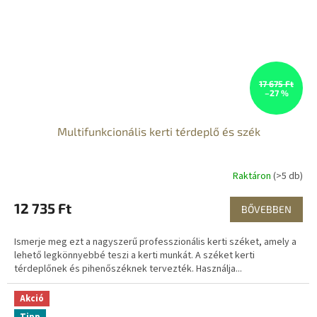
17 675 Ft
–27 %
Multifunkcionális kerti térdeplő és szék
Raktáron
(>5 db)
12 735 Ft
BŐVEBBEN
Ismerje meg ezt a nagyszerű professzionális kerti széket, amely a
lehető legkönnyebbé teszi a kerti munkát. A széket kerti
térdeplőnek és pihenőszéknek tervezték. Használja...
Akció
Tipp