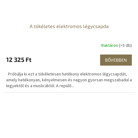
A tökéletes elektromos légycsapda
Raktáron
(>5 db)
12 325 Ft
BŐVEBBEN
Próbálja ki ezt a tökéletesen hatékony elektromos légycsapdát,
amely hatékonyan, kényelmesen és nagyon gyorsan megszabadul a
legyektől és a muslicáktól. A repülő...