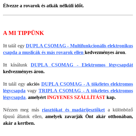
Élvezze a rovarok és atkák nélküli időt.
A MI TIPPÜNK
Itt talál egy
DUPLA CSOMAG - Multifunkcionális elektronikus
csapda a muslicák és más rovarok ellen
kedvezményes áron
.
Itt kínálunk
DUPLA CSOMAG - Elektromos légycsapdát
kedvezményes áron.
Itt talál egy
akciós
DUPLA CSOMAG - A tökéletes elektromos
légycsapda
vagy
TRIPLA CSOMAG - A tökéletes elektromos
légycsapda
,
amelyért
INGYENES SZÁLLÍTÁST
kap.
Nézzen meg más
riasztókat és madárijesztőket
a különböző
típusú állatok ellen,
amelyek zavarják Önt akár otthonában,
akár a kertben.