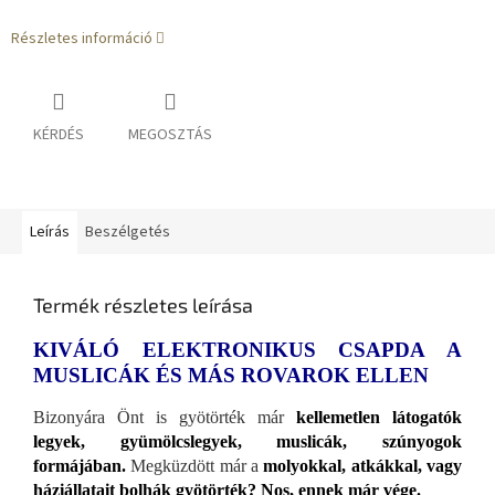
Részletes információ
KÉRDÉS
MEGOSZTÁS
Leírás
Beszélgetés
Termék részletes leírása
KIVÁLÓ ELEKTRONIKUS CSAPDA A
MUSLICÁK ÉS MÁS ROVAROK ELLEN
Bizonyára Önt is gyötörték már
kellemetlen látogatók
legyek, gyümölcslegyek, muslicák, szúnyogok
formájában.
Megküzdött már a
molyokkal, atkákkal, vagy
háziállatait bolhák gyötörték? Nos, ennek már vége.