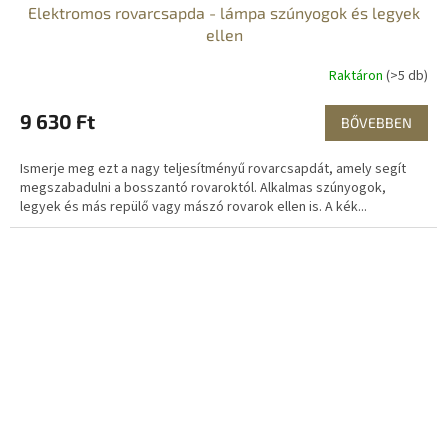
Elektromos rovarcsapda - lámpa szúnyogok és legyek
ellen
Raktáron
(>5 db)
9 630 Ft
BŐVEBBEN
Ismerje meg ezt a nagy teljesítményű rovarcsapdát, amely segít
megszabadulni a bosszantó rovaroktól. Alkalmas szúnyogok,
legyek és más repülő vagy mászó rovarok ellen is. A kék...