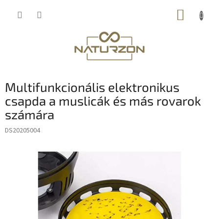
Ugrás
KOSÁR
a
fő
tartalomhoz
Multifunkcionális elektronikus
csapda a muslicák és más rovarok
számára
DS20205004