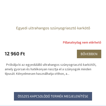
Egyedi ultrahangos szúnyogriasztó karkötő
Pillanatnyilag nem elérhető
12 960 Ft
BŐVEBBEN
Próbálja ki az egyedülálló ultrahangos szúnyogriasztó karkötőt,
amely gyorsan és hatékonyan riasztja el a szúnyogok minden
típusát. Kényelmesen használhatja otthon, a...
ÖSSZES KAPCSOLÓDÓ TERMÉK MEGJELENÍTÉSE