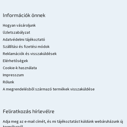
L
á
Információk önnek
b
l
Hogyan vásároljunk
é
Üzletszabályzat
c
Adatvédelmi tájékoztató
Szállítási és fizetési módok
Reklamációk és visszaküldések
Elérhetőségek
Cookie-k használata
Impresszum
Rólunk
A megrendelésből származó termékek visszaküldése
Feliratkozás hírlevélre
Adja meg az e-mail címét, és mi tájékoztatást küldünk webáruházunk új
termékeiről.