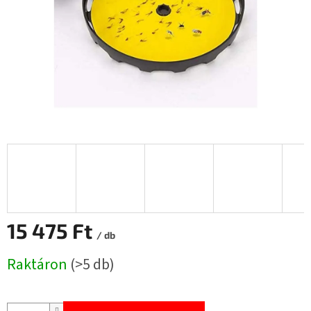
15 475 Ft
/ db
Egységár:
Raktáron
(>5 db)