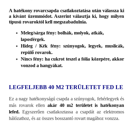
A hatékony rovarcsapda csatlakoztatása után válassza ki
a kívánt üzemmódot. Aszerint választja ki, hogy milyen
típusú rovaroktól kell megszabadulnia.
Meleg/sárga fény: bolhák, molyok, atkák,
laposférgek.
Hideg / Kék fény: szúnyogok, legyek, muslicák,
repülő rovarok.
Nincs fény: ha cukrot teszel a fólia közepére, akkor
vonzod a hangyákat.
LEGFELJEBB 40 M2 TERÜLETET FED LE
Ez a nagy hatékonyságú csapda a szúnyogok, fehérlegyek és
más rovarok ellen
akár 40 m2 területet is hatékonyan
lefed.
Egyszerűen csatlakoztassa a csapdát az elektromos
hálózathoz, és az összes bosszantó rovart magához vonzza.