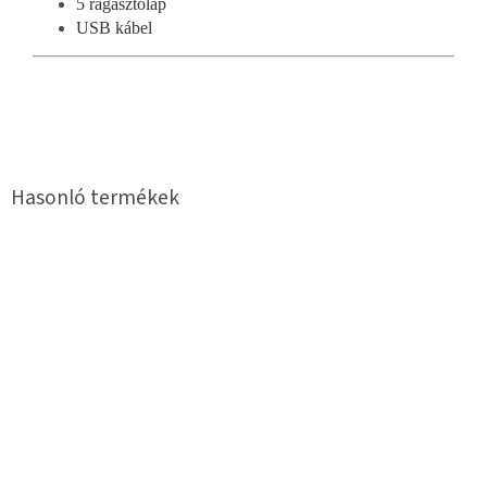
5 ragasztólap
USB kábel