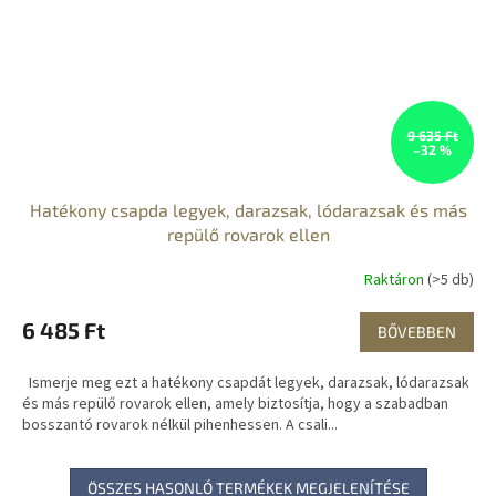
9 635 Ft
–32 %
Hatékony csapda legyek, darazsak, lódarazsak és más
repülő rovarok ellen
Raktáron
(>5 db)
6 485 Ft
BŐVEBBEN
Ismerje meg ezt a hatékony csapdát legyek, darazsak, lódarazsak
és más repülő rovarok ellen, amely biztosítja, hogy a szabadban
bosszantó rovarok nélkül pihenhessen. A csali...
ÖSSZES HASONLÓ TERMÉKEK MEGJELENÍTÉSE