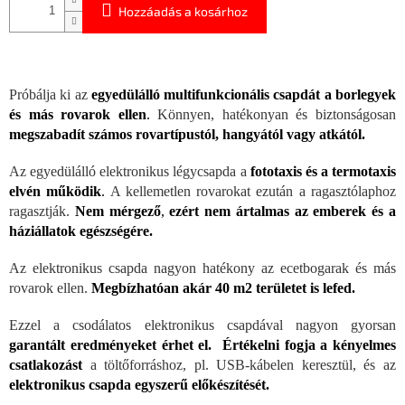
Hozzáadás a kosárhoz
Próbálja ki az
egyedülálló multifunkcionális csapdát a borlegyek
és más rovarok ellen
.
Könnyen, hatékonyan és biztonságosan
megszabadít számos rovartípustól, hangyától vagy atkától.
Az egyedülálló elektronikus légycsapda a
fototaxis és a termotaxis
elvén működik
.
A kellemetlen rovarokat ezután a ragasztólaphoz
ragasztják.
Nem mérgező
,
ezért nem ártalmas az emberek és a
háziállatok egészségére.
Az elektronikus csapda nagyon hatékony az ecetbogarak és más
rovarok ellen.
Megbízhatóan akár 40 m2 területet is lefed.
Ezzel a csodálatos elektronikus csapdával nagyon gyorsan
garantált eredményeket érhet el.
Értékelni fogja a kényelmes
csatlakozást
a töltőforráshoz, pl. USB-kábelen keresztül, és az
elektronikus csapda egyszerű előkészítését.