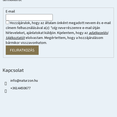
E-mail
Hozzájárulok, hogy az általam önként megadott nevem és e-mail
címem felhasználásával a(z)
*cég neve
részemre e-mail útján
hírleveleket, ajánlatokat küldjön. Kijelentem, hogy az
adatkezelési
tájékoztatót
elolvastam. Megértettem, hogy a hozzájárulásom
bármikor visszavonhatom.
FELIRATKOZÁS
Kapcsolat
info
@
naturzon.hu
+3614450677