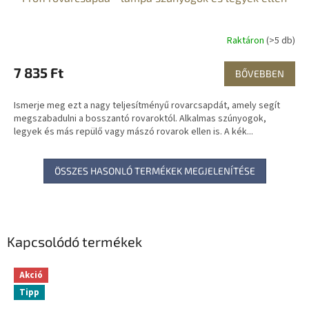
Raktáron
(>5 db)
7 835 Ft
BŐVEBBEN
Ismerje meg ezt a nagy teljesítményű rovarcsapdát, amely segít
megszabadulni a bosszantó rovaroktól. Alkalmas szúnyogok,
legyek és más repülő vagy mászó rovarok ellen is. A kék...
ÖSSZES HASONLÓ TERMÉKEK MEGJELENÍTÉSE
Kapcsolódó termékek
Akció
Tipp