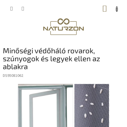
Ugrás
KOSÁR
a
fő
tartalomhoz
Minőségi védőháló rovarok,
szúnyogok és legyek ellen az
ablakra
DS95081062