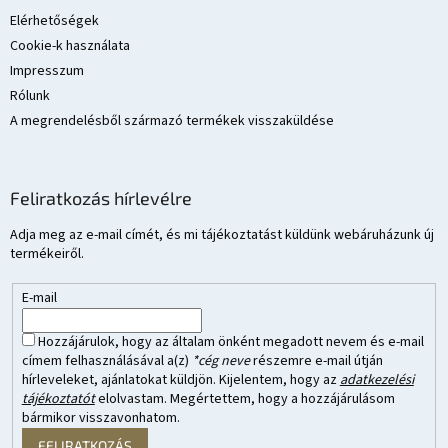
Elérhetőségek
Cookie-k használata
Impresszum
Rólunk
A megrendelésből származó termékek visszaküldése
Feliratkozás hírlevélre
Adja meg az e-mail címét, és mi tájékoztatást küldünk webáruházunk új
termékeiről.
E-mail
Hozzájárulok, hogy az általam önként megadott nevem és e-mail
címem felhasználásával a(z)
*cég neve
részemre e-mail útján
hírleveleket, ajánlatokat küldjön. Kijelentem, hogy az
adatkezelési
tájékoztatót
elolvastam. Megértettem, hogy a hozzájárulásom
bármikor visszavonhatom.
FELIRATKOZÁS