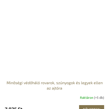
Minőségi védőháló rovarok, szúnyogok és legyek ellen
az ajtóra
Raktáron
(>5 db)
7 835 Ft