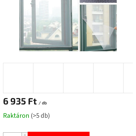
6 935 Ft
/ db
Egységár:
Raktáron
(>5 db)