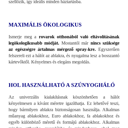
szellőzik, így ideális minden háztartásba.
MAXIMÁLIS ÖKOLOGIKUS
Ismerje meg a
rovarok otthonából való eltávolításának
legökologikusabb módját.
Mostantól már
nincs szüksége
az egészségre ártalmas mérgező spray-kre.
Egyszerűen
felszereli ezt a hálót az ablakra, és nyugalma lesz a bosszantó
kártevőktől. Kényelmes és elegáns megoldás.
HOL HASZNÁLHATÓ A SZÚNYOGHÁLÓ
Az univerzális kialakításnak köszönhetően a hálót
kényelmesen a kívánt méretre igazíthatja. Ez lehetővé teszi,
hogy bármilyen ablakra biztonságosan használja. Alkalmas
műanyag ablakokhoz, Euro ablakokhoz, fa ablakokhoz és
egyéb különböző méretű és formájú ablakokhoz. Alkalmas