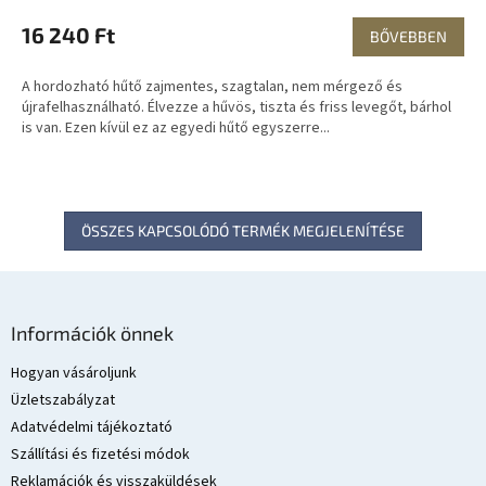
16 240 Ft
BŐVEBBEN
A hordozható hűtő zajmentes, szagtalan, nem mérgező és
újrafelhasználható. Élvezze a hűvös, tiszta és friss levegőt, bárhol
is van. Ezen kívül ez az egyedi hűtő egyszerre...
ÖSSZES KAPCSOLÓDÓ TERMÉK MEGJELENÍTÉSE
L
á
Információk önnek
b
l
Hogyan vásároljunk
é
Üzletszabályzat
c
Adatvédelmi tájékoztató
Szállítási és fizetési módok
Reklamációk és visszaküldések