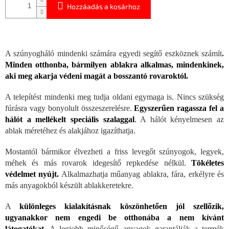
Hozzáadás a kosárhoz
A szúnyogháló mindenki számára egyedi segítő eszköznek számít
.
Minden otthonba, bármilyen ablakra alkalmas, mindenkinek,
aki meg akarja védeni magát a bosszantó rovaroktól.
A telepítést mindenki meg tudja oldani egymaga is. Nincs szükség
fúrásra vagy bonyolult összeszerelésre.
Egyszerűen ragassza fel a
hálót a mellékelt speciális szalaggal
.
A hálót kényelmesen az
ablak méretéhez és alakjához igazíthatja.
Mostantól bármikor élvezheti a friss levegőt szúnyogok, legyek,
méhek és más rovarok idegesítő repkedése nélkül.
Tökéletes
védelmet nyújt.
Alkalmazhatja műanyag ablakra, fára, erkélyre és
más anyagokból készült ablakkeretekre.
A
különleges kialakításnak köszönhetően jól szellőzik,
ugyanakkor nem engedi be otthonába a nem kívánt
látogatókat.
A legjobb minőségű anyagok garantálják a termék