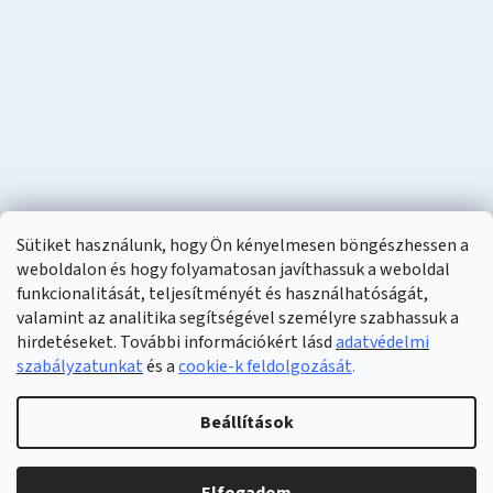
Sütiket használunk, hogy Ön kényelmesen böngészhessen a
weboldalon és hogy folyamatosan javíthassuk a weboldal
funkcionalitását, teljesítményét és használhatóságát,
valamint az analitika segítségével személyre szabhassuk a
hirdetéseket. További információkért lásd
adatvédelmi
szabályzatunkat
és a
cookie-k feldolgozását
.
Shoptet készítette
Beállítások
Copyright 2026
Naturzon
. Minden jog fenntartva.