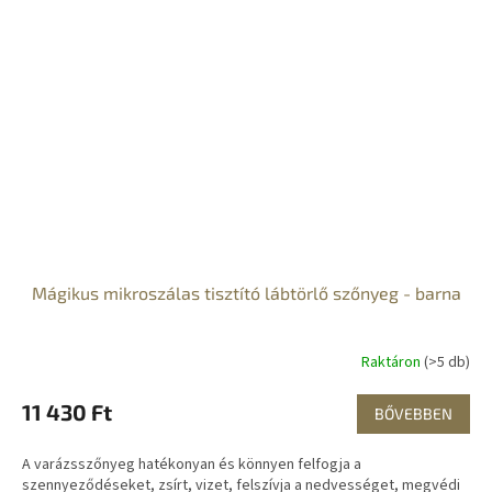
Mágikus mikroszálas tisztító lábtörlő szőnyeg - barna
Raktáron
(>5 db)
11 430 Ft
BŐVEBBEN
A varázsszőnyeg hatékonyan és könnyen felfogja a
szennyeződéseket, zsírt, vizet, felszívja a nedvességet, megvédi