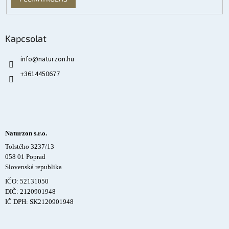
Kapcsolat
info
@
naturzon.hu
+3614450677
Naturzon s.r.o.
Tolstého 3237/13
058 01 Poprad
Slovenská republika
IČO: 52131050
DIČ: 2120901948
IČ DPH: SK2120901948