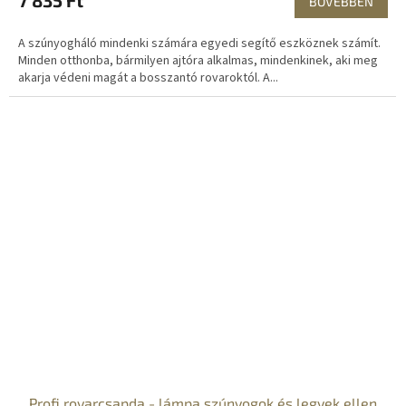
BŐVEBBEN
A szúnyogháló mindenki számára egyedi segítő eszköznek számít.
Minden otthonba, bármilyen ajtóra alkalmas, mindenkinek, aki meg
akarja védeni magát a bosszantó rovaroktól. A...
Profi rovarcsapda - lámpa szúnyogok és legyek ellen