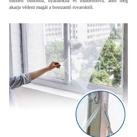
minden otthonba, nyaralókba és mindenhova, ahol meg
akarja védeni magát a bosszantó rovaroktól.