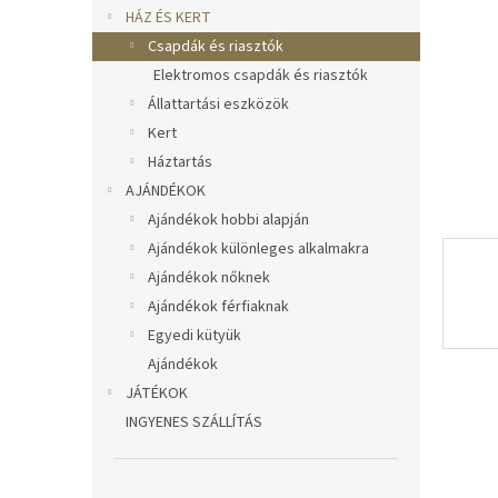
l
HÁZ ÉS KERT
Csapdák és riasztók
Elektromos csapdák és riasztók
Állattartási eszközök
Kert
Háztartás
AJÁNDÉKOK
Ajándékok hobbi alapján
Ajándékok különleges alkalmakra
Ajándékok nőknek
Ajándékok férfiaknak
Egyedi kütyük
Ajándékok
JÁTÉKOK
INGYENES SZÁLLÍTÁS