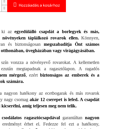
Hozzáadás a kosárhoz
a ki az
egyedülálló csapdát a borlegyek és más,
s növényeken táplálkozó rovarok ellen.
Könnyen,
yan és biztonságosan
megszabadítja Önt számos
l otthonában, üvegházában vagy virágágyásában.
 szín vonzza a növényevő rovarokat. A kellemetlen
 ezután megtapadnak a ragasztólapon. A ragadós
nem mérgező
,
ezért
biztonságos az emberek és a
tok számára.
a nagyon hatékony az ecetbogarak és más rovarok
Egy nagy csomag
akár 12 cserepet is lefed. A csapdát
 kicserélni, amíg teljesen meg nem telik.
 csodálatos ragasztócsapdával
garantáltan
nagyon
eredményt érhet el. Fedezze fel ezt a hatékony,