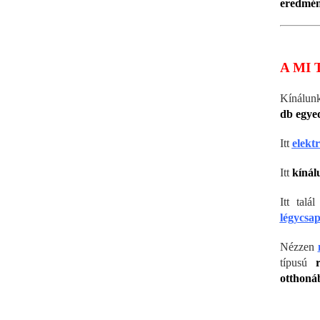
eredmén
A MI 
Kínálun
db egyed
Itt
elekt
Itt
kínál
Itt tal
légycsa
Nézzen
típusú
otthoná