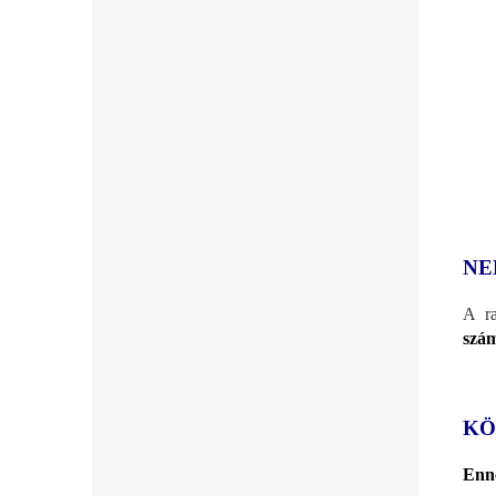
NE
A r
szá
KÖ
Enne