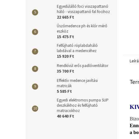
Egyedülálló foci visszapattanó
háló - visszapattanó fal focihoz
22 665 Ft
Úszómedence ph és klór mérő
eszköz
15 475 Ft
Felfújható röplabdaháló
labdával a medencéhez
15 920 Ft
Leírá
Rendkívül erős padlóventilátor
35 700 Ft
Effektív medence javítási
Ter
matricák
5 585 Ft
Egyedi elektromos pumpa SUP
deszkákhoz és felfújható
KI
matracokhoz
40 640 Ft
Bizo
Enne
a bo