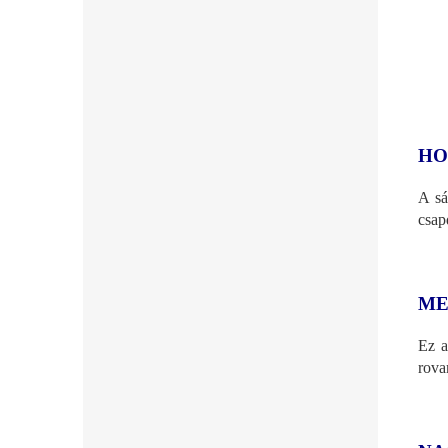
HO
A sá
csap
ME
Ez a
rova