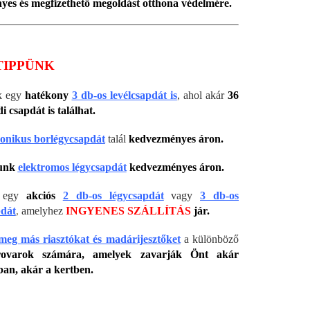
yes és megfizethető megoldást otthona védelmére.
TIPPÜNK
k egy
hatékony
3 db-os levélcsapdát is
, ahol akár
36
i csapdát is találhat.
ronikus borlégycsapdát
talál
kedvezményes áron.
unk
elektromos légycsapdát
kedvezményes áron.
ál egy
akciós
2 db-os légycsapdát
vagy
3 db-os
pdát
,
amelyhez
INGYENES SZÁLLÍTÁS
jár.
meg más riasztókat és madárijesztőket
a különböző
rovarok számára, amelyek zavarják Önt akár
ban, akár a kertben.