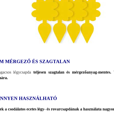
M MÉRGEZŐ ÉS SZAGTALAN
agacsos légycsapda
teljesen szagtalan és mérgezőanyag-mentes.
mára.
NNYEN HASZNÁLHATÓ
k a csodálatos ecetes légy- és rovarcsapdának a használata nagyo