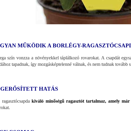
GYAN MŰKÖDIK A BORLÉGY-RAGASZTÓCSAP
rga szín vonzza a növényekkel táplálkozó rovarokat. A csapdát egysze
dához tapadnak, így mozgásképtelenné válnak, és nem tudnak tovább s
GERŐSÍTETT HATÁS
 ragasztócsapda
kiváló minőségű ragasztót tartalmaz, amely már
rokat.