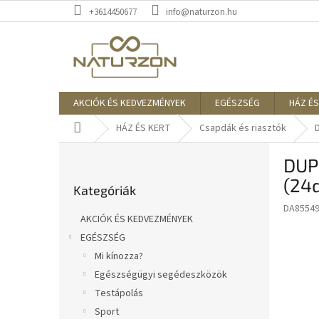
Ugrás
+3614450677
info@naturzon.hu
a
fő
tartalomhoz
AKCIÓK ÉS KEDVEZMÉNYEK
EGÉSZSÉG
HÁZ ÉS
Kezdőlap
HÁZ ÉS KERT
Csapdák és riasztók
O
DUP
l
Kategóriák
d
(24
Kategóriák
átugrása
a
DA8554
l
AKCIÓK ÉS KEDVEZMÉNYEK
s
EGÉSZSÉG
ó
Mi kínozza?
p
a
Egészségügyi segédeszközök
n
Testápolás
e
Sport