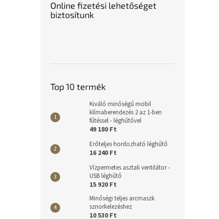
Online fizetési lehetőséget
biztosítunk
Top 10 termék
Kiváló minőségű mobil
klímaberendezés 2 az 1-ben
fűtéssel - léghűtővel
49 180 Ft
Erőteljes hordozható léghűtő
16 240 Ft
Vízpermetes asztali ventilátor -
USB léghűtő
15 920 Ft
Minőségi teljes arcmaszk
sznorkelezéshez
10 530 Ft