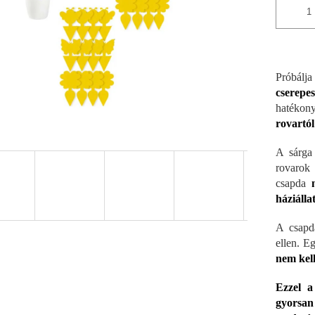
Próbálj
cserepe
hatékon
rovartó
A sárga
rovarok
csapda
háziálla
A csapd
ellen. 
nem kell
Ezzel a
gyorsan