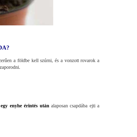
DA?
rűen a földbe kell szúrni, és a vonzott rovarok a
zaporodni.
 egy enyhe érintés után
alaposan csapdába ejti a