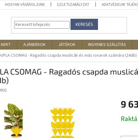
HOGYAN VÁSÁROLJUNK
ÜZLETSZABÁLYZAT
ADATVÉDELMI TÁJÉ
KERESÉS
 KERT
AJÁNDÉKOK
JÁTÉKOK
INGYENES SZÁLLÍTÁS
DUPLA CSOMAG - Ragadós csapda muslicák és más rovarok számára (24db)
LA CSOMAG - Ragadós csapda muslicá
db)
9602
9 6
Egységár
Rakt