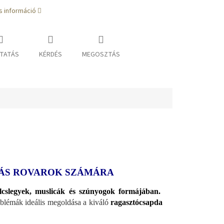
s információ
TATÁS
KÉRDÉS
MEGOSZTÁS
MÁS ROVAROK SZÁMÁRA
lcslegyek, muslicák és szúnyogok formájában.
blémák ideális megoldása a kiváló
ragasztócsapda