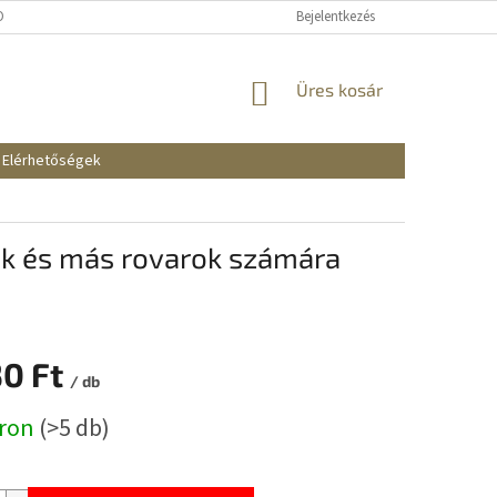
KOZTATÓ
SZÁLLÍTÁSI ÉS FIZETÉSI MÓDOK
Bejelentkezés
REKLAMÁCIÓK ÉS VISSZAKÜ
KOSÁR
Üres kosár
Elérhetőségek
k és más rovarok számára
30 Ft
/ db
:
áron
(>5 db)