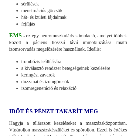
sérülések
menstruációs görcsök
hát- és ízületi fájdalmak
fejfájás
EMS
- ez egy neuromuszkuláris stimuláció, amelyet többek
között a páciens hosszú távú immobilizálása miatti
izomsorvadás megelőzésére használnak. Ideális:
trombózis leállítására
a kiválasztó rendszer betegségeinek kezelésére
keringési zavarok
duzzanat és izomgörcsök
izomregeneráció és relaxáció
IDŐT ÉS PÉNZT TAKARÍT MEG
Hagyja a túlárazott kezeléseket a masszázsközpontban.
Vásároljon masszázskészüléket és spóroljon. Ezzel is értékes