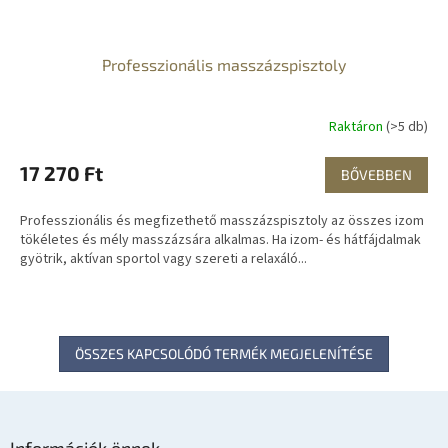
Professzionális masszázspisztoly
Raktáron
(>5 db)
17 270 Ft
BŐVEBBEN
Professzionális és megfizethető masszázspisztoly az összes izom
tökéletes és mély masszázsára alkalmas. Ha izom- és hátfájdalmak
gyötrik, aktívan sportol vagy szereti a relaxáló...
ÖSSZES KAPCSOLÓDÓ TERMÉK MEGJELENÍTÉSE
L
á
Információk önnek