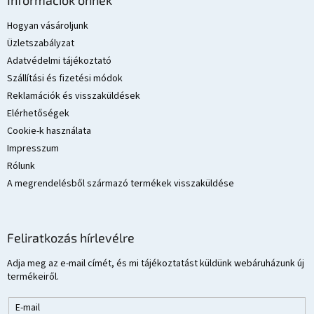
b
l
Hogyan vásároljunk
é
Üzletszabályzat
c
Adatvédelmi tájékoztató
Szállítási és fizetési módok
Reklamációk és visszaküldések
Elérhetőségek
Cookie-k használata
Impresszum
Rólunk
A megrendelésből származó termékek visszaküldése
Feliratkozás hírlevélre
Adja meg az e-mail címét, és mi tájékoztatást küldünk webáruházunk új
termékeiről.
E-mail