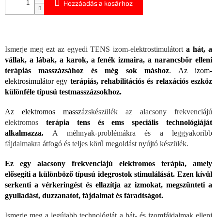
Hozzáadás a kosárhoz
Ismerje meg ezt az egyedi TENS izom-elektrostimulátort
a hát, a
vállak, a lábak, a karok, a fenék izmaira, a narancsbőr elleni
terápiás masszázsához és még sok máshoz
. Az izom-
elektrosimulátor egy
terápiás, rehabilitációs és relaxációs eszköz
különféle típusú testmasszázsokhoz.
Az elektromos massz
ázskészülék az alacsony frekvenciájú
elektromos
terápia tens és ems speciális technológiáját
alkalmazza.
A méhnyak-problémákra és a leggyakoribb
fájdalmakra átfogó és teljes körű megoldást nyújtó készülék.
Ez egy alacsony frekvenciájú elektromos terápia, amely
elősegíti a különböző típusú idegrostok stimulálását. Ezen kívül
serkenti a vérkeringést és ellazítja az izmokat, megszünteti a
gyulladást, duzzanatot, fájdalmat és fáradtságot.
Ismerje meg a legújabb technológiát a hát- és izomfájdalmak elleni