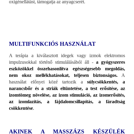
oxigénellátást, támogatja az anyagcserét.
MULTIFUNKCIÓS HASZNÁLAT
A terápia a kiválasztott idegek vagy izmok elektromos
impulzusokkal történő stimulálásából áll -
a gyógyszeres
eszközökkel összehasonlítva egészségesebb megoldás,
nem okoz mellékhatásokat, teljesen biztonságos.
A
használat előnyei közé tartozik a
súlycsökkentés, a
narancsbőr és a striák eltüntetése, a test erősítése, az
izomtömeg növelése, az izom stimuláció, az izomerősítés,
az izomlazítás, a fájdalomcsillapítás, a fáradtság
csökkentése
.
AKINEK A MASSZÁZS KÉSZÜLÉK