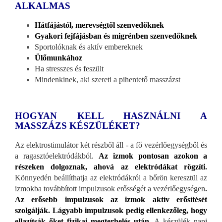
ALKALMAS
Hátfájástól, merevségtől szenvedőknek
Gyakori fejfájásban és migrénben szenvedőknek
Sportolóknak és aktív embereknek
Ülőmunkához
Ha stresszes és feszült
Mindenkinek, aki szereti a pihentető masszázst
HOGYAN KELL HASZNÁLNI A
MASSZÁZS KÉSZÜLÉKET?
Az elektrostimulátor két részből áll - a fő vezérlőegységből és
a ragasztóelektródákból.
Az izmok pontosan azokon a
részeken dolgoznak, ahová az elektródákat rögzíti
.
Könnyedén beállíthatja az elektródákról a bőrön keresztül az
izmokba továbbított impulzusok erősségét a vezérlőegységen
.
Az erősebb impulzusok az izmok aktív erősítését
szolgálják. Lágyabb impulzusok pedig ellenkezőleg, hogy
ellazítsák őket fizikai megterhelés után
.
A készülék napi