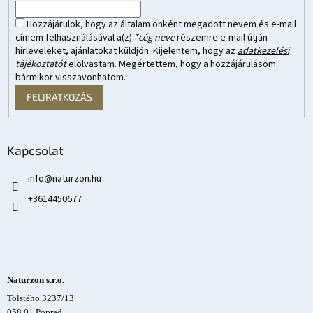
Hozzájárulok, hogy az általam önként megadott nevem és e-mail
címem felhasználásával a(z)
*cég neve
részemre e-mail útján
hírleveleket, ajánlatokat küldjön. Kijelentem, hogy az
adatkezelési
tájékoztatót
elolvastam. Megértettem, hogy a hozzájárulásom
bármikor visszavonhatom.
FELIRATKOZÁS
Kapcsolat
info
@
naturzon.hu
+3614450677
Naturzon s.r.o.
Tolstého 3237/13
058 01 Poprad