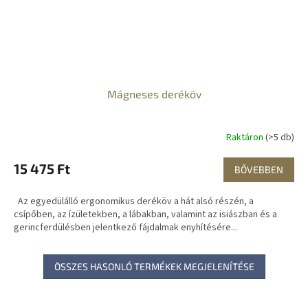
Mágneses deréköv
Raktáron
(>5 db)
15 475 Ft
BŐVEBBEN
Az egyedülálló ergonomikus deréköv a hát alsó részén, a
csípőben, az ízületekben, a lábakban, valamint az isiászban és a
gerincferdülésben jelentkező fájdalmak enyhítésére...
ÖSSZES HASONLÓ TERMÉKEK MEGJELENÍTÉSE