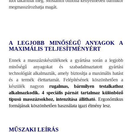
időt takaríthat meg. Mostantól otthona kényelmében bármikor
megmasszírozhatja magát.
A LEGJOBB MINŐSÉGŰ ANYAGOK A
MAXIMÁLIS TELJESÍTMÉNYÉRT
Ennek a masszázskészüléknek a gyártása során a legjobb
minőségű anyagokat és szabadalmaztatott gyártási
technológiát alkalmazták, amely biztosítja a maximális hatást
és a termék élettartamát. Felépítésének köszönhetően a
készülék nagyon
rugalmas, bármilyen testalkathoz
alkalmazkodik. 4 speciális párnát tartalmaz különböző
típusú masszázsokhoz, intenzitása állítható
. Ergonómikus
formájának köszönhetően használata igazi élmény lesz.
MŰSZAKI LEÍRÁS