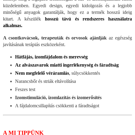
küzdelemben. Egyedi design, egyedi kidolgozás és a legjobb
minőségű anyagok garantálják, hogy ez a termék hosszú ideig
kitart. A készülék
hosszú távú és rendszeres használatra
alkalmas.
A csontkovácsok, terapeuták és orvosok ajánlják
az egészség
javításának terápiás eszközeként.
Hátfájás, izomfájdalom és merevség
Az alvászavarok miatti ingerlékenység és fáradtság
Nem megfelelő véráramlás
,
súlycsökkentés
Narancsbőr és striák eltávolítása
Feszes test
Izomstimuláció, izomlazítás és izomerősítés
A fájdalomcsillapítás csökkenti a fáradtságot
A MI TIPPÜNK