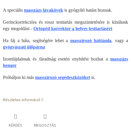
A speciális
masszázs lávakövek
is gyógyító hatást hoznak.
Gerinckorrekcióra és rossz testtartás megszüntetésére is kínálunk
egy megoldást -
Ortopéd korrektor a helyes testtartásért
Ha fáj a háta, segítségére lehet a
masszírozó háttámla
,
vagy a
gyógyászati ülőpárna
Izomfájdalmak és fáradtság esetén enyhítést hozhat a
masszázs
henger
Próbáljon ki más
masszírozó segédeszközöket
is.
Részletes információ
KÉRDÉS
MEGOSZTÁS