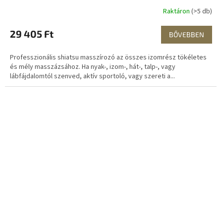
Raktáron
(>5 db)
29 405 Ft
BŐVEBBEN
Professzionális shiatsu masszírozó az összes izomrész tökéletes
és mély masszázsához. Ha nyak-, izom-, hát-, talp-, vagy
lábfájdalomtól szenved, aktív sportoló, vagy szereti a...