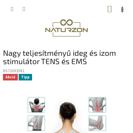
Ugrás
KOSÁR
a
fő
tartalomhoz
Nagy teljesítményű ideg és izom
stimulátor TENS és EMS
DS72033582
Akció
Tipp