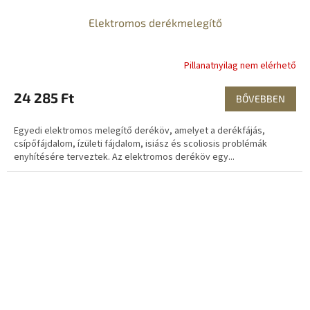
Elektromos derékmelegítő
Pillanatnyilag nem elérhető
24 285 Ft
BŐVEBBEN
Egyedi elektromos melegítő deréköv, amelyet a derékfájás,
csípőfájdalom, ízületi fájdalom, isiász és scoliosis problémák
enyhítésére terveztek. Az elektromos deréköv egy...