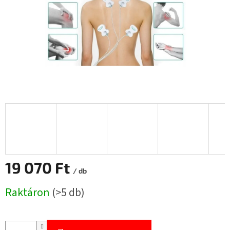
19 070 Ft
/ db
Egységár:
Raktáron
(>5 db)