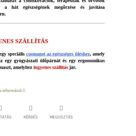
támaszt a csontkovácsok, terapeuták és orvosok
ák a hát egészségének megőrzése és javítása
en.
ENES SZÁLLÍTÁS
 egy speciális
csomagot az egészséges üléshez
, amely
az egy gyógyászati ülőpárnát és egy ergonomikus
maszt, amelyhez
ingyenes szállítás
jár.
s információ
TATÁS
KÉRDÉS
MEGOSZTÁS