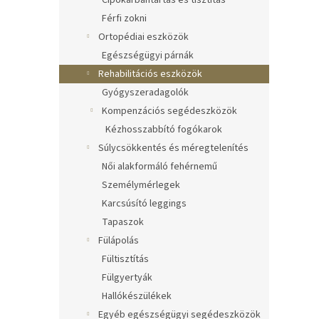
Cipőkarbantartás és tisztítás
Férfi zokni
Ortopédiai eszközök
Egészségügyi párnák
Rehabilitációs eszközök
Gyógyszeradagolók
Kompenzációs segédeszközök
Kézhosszabbító fogókarok
Súlycsökkentés és méregtelenítés
Női alakformáló fehérnemű
Személymérlegek
Karcsúsító leggings
Tapaszok
Fülápolás
Fültisztítás
Fülgyertyák
Hallókészülékek
Egyéb egészségügyi segédeszközök