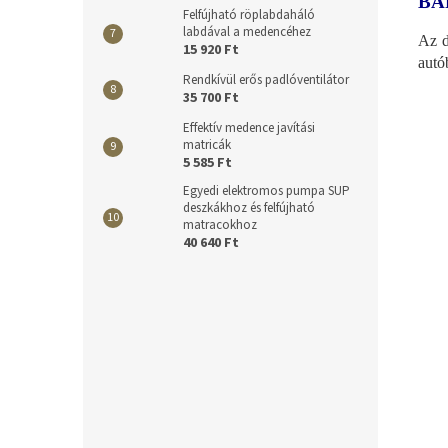
BÁ
Felfújható röplabdaháló
labdával a medencéhez
Az d
15 920 Ft
autó
Rendkívül erős padlóventilátor
35 700 Ft
Effektív medence javítási
matricák
5 585 Ft
Egyedi elektromos pumpa SUP
deszkákhoz és felfújható
matracokhoz
40 640 Ft