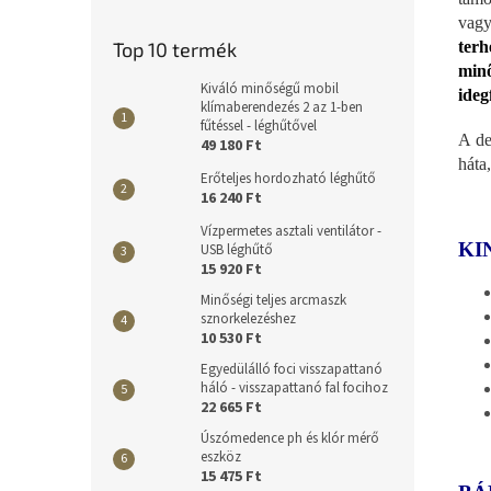
vagy
terh
Top 10 termék
minő
Kiváló minőségű mobil
ideg
klímaberendezés 2 az 1-ben
fűtéssel - léghűtővel
A de
49 180 Ft
háta
Erőteljes hordozható léghűtő
16 240 Ft
Vízpermetes asztali ventilátor -
KI
USB léghűtő
15 920 Ft
Minőségi teljes arcmaszk
sznorkelezéshez
10 530 Ft
Egyedülálló foci visszapattanó
háló - visszapattanó fal focihoz
22 665 Ft
Úszómedence ph és klór mérő
eszköz
15 475 Ft