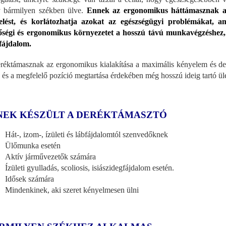
 bármilyen székben ülve.
Ennek az ergonomikus háttámasznak a h
elést, és korlátozhatja azokat az egészségügyi problémákat, 
ségi és ergonomikus környezetet a hosszú távú munkavégzéshez, min
fájdalom.
réktámasznak az ergonomikus kialakítása a maximális kényelem és der
, és a megfelelő pozíció megtartása érdekében még hosszú ideig tartó ü
NEK KÉSZÜLT A DERÉKTÁMASZTÓ
Hát-, izom-, ízületi és lábfájdalomtól szenvedőknek
Ülőmunka esetén
Aktív járművezetők számára
Ízületi gyulladás, scoliosis, isiászidegfájdalom esetén.
Idősek számára
Mindenkinek, aki szeret kényelmesen ülni