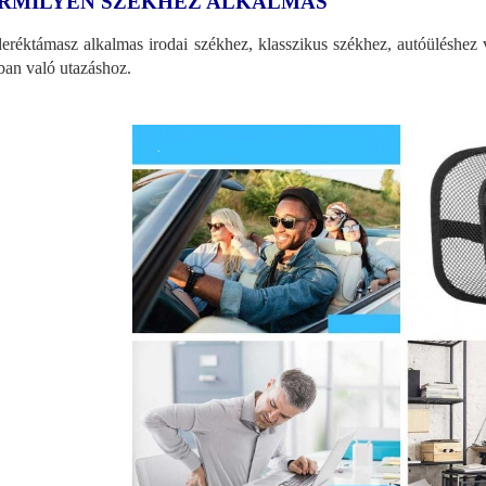
RMILYEN SZÉKHEZ ALKALMAS
eréktámasz alkalmas irodai székhez, klasszikus székhez, autóüléshez v
ban való utazáshoz.