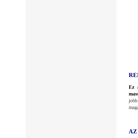
RE
Ez 
mass
jobb
magá
AZ