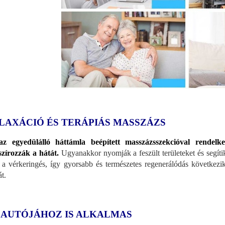
LAXÁCIÓ ÉS TERÁPIÁS MASSZÁZS
az egyedülálló háttámla beépített masszázsszekcióval rendelk
zírozzák a hátát.
Ugyanakkor nyomják a feszült területeket és segítik
 a vérkeringés, így gyorsabb és természetes regenerálódás következ
t.
 AUTÓJÁHOZ IS ALKALMAS