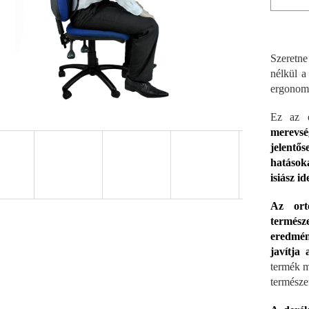
Szeretne
nélkül a
ergonomi
Ez az 
merevsé
jelentős
hatásoka
isiász i
Az orto
termész
eredmén
javítja 
termék m
természe