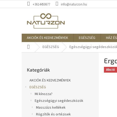
Ugrás
+3614450677
info@naturzon.hu
a
fő
tartalomhoz
AKCIÓK ÉS KEDVEZMÉNYEK
EGÉSZSÉG
HÁZ ÉS
Kezdőlap
EGÉSZSÉG
Egészségügyi segédeszközö
O
Erg
l
Kategóriák
d
Kategóriák
átugrása
Akció
a
l
AKCIÓK ÉS KEDVEZMÉNYEK
s
EGÉSZSÉG
ó
Mi kínozza?
p
a
Egészségügyi segédeszközök
n
Masszázs kellékek
e
Rögzítők és ortézisek