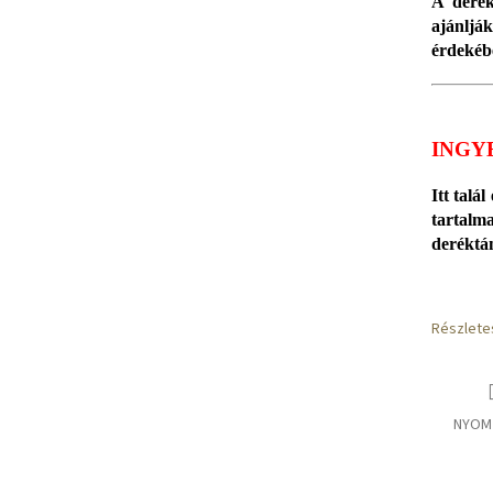
A derék
ajánlj
érdekéb
INGY
Itt talál
tartalm
deréktá
Részlete
NYOM