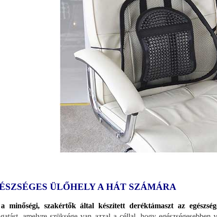
ÉSZSÉGES ÜLŐHELY A HÁT SZÁMÁRA
a minőségi, szakértők által készített deréktámaszt az egészség
gatást, amelyre szüksége van azzal a céllal, hogy egészségesebben 