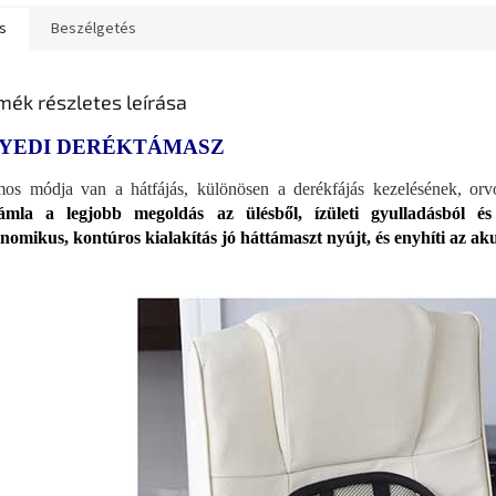
s
Beszélgetés
mék részletes leírása
YEDI DERÉKTÁMASZ
os módja van a hátfájás, különösen a derékfájás kezelésének, orvo
támla a legjobb megoldás az ülésből, ízületi gyulladásból és
nomikus, kontúros kialakítás jó háttámaszt nyújt, és enyhíti az ak