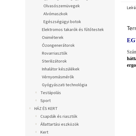
Olvasószemüvegek
Leírá
Alvómaszkok
Egészségügyi botok
Ter
Elektromos takarók és fűtőtestek
Oximéterek
EG
Ózongenerátorok
Szám
Rovarriasztók
hát
Sterilizátorok
ergo
Inhalátor készülékek
Vérnyomásmérők
Gyógyászati technológia
Testápolás
Sport
HÁZ ÉS KERT
Csapdák és riasztók
Állattartási eszközök
Kert