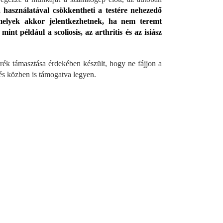
asználatával csökkentheti a testére nehezedő
amelyek akkor jelentkezhetnek, ha nem teremt
t például a scoliosis, az arthritis és az isiász
ék támasztása érdekében készült, hogy ne fájjon a
lés közben is támogatva legyen.