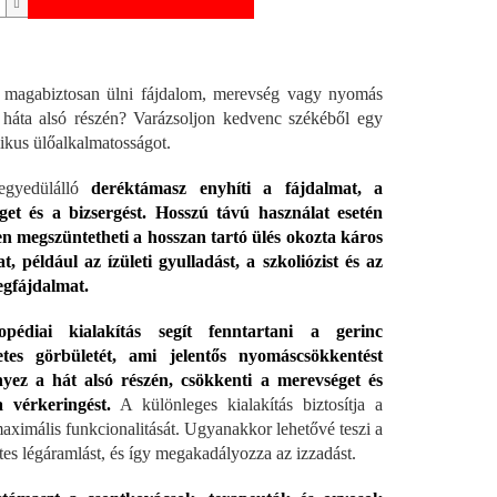
 magabiztosan ülni fájdalom, merevség vagy nyomás
 háta alsó részén? Varázsoljon kedvenc székéből egy
kus ülőalkalmatosságot.
egyedülálló
deréktámasz enyhíti a fájdalmat, a
get és a bizsergést. Hosszú távú használat esetén
en megszüntetheti a hosszan tartó ülés okozta káros
t, például az ízületi gyulladást, a szkoliózist és az
degfájdalmat.
pédiai kialakítás segít fenntartani a gerinc
etes görbületét, ami jelentős nyomáscsökkentést
yez a hát alsó részén, csökkenti a merevséget és
a vérkeringést.
A különleges kialakítás biztosítja a
aximális funkcionalitását. Ugyanakkor lehetővé teszi a
tes légáramlást, és így megakadályozza az izzadást.