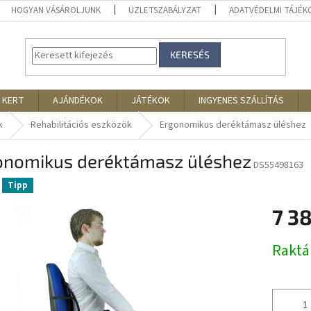
HOGYAN VÁSÁROLJUNK
ÜZLETSZABÁLYZAT
ADATVÉDELMI TÁJÉ
KERESÉS
 KERT
AJÁNDÉKOK
JÁTÉKOK
INGYENES SZÁLLÍTÁS
k
Rehabilitációs eszközök
Ergonomikus deréktámasz üléshez
onomikus deréktámasz üléshez
DS55498163
Tipp
7 3
Egységár
Rakt