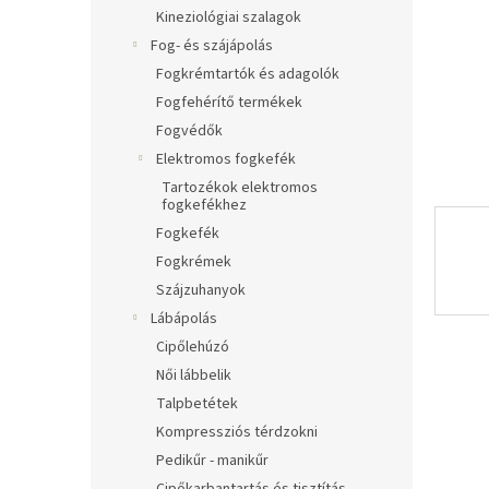
l
Kineziológiai szalagok
Fog- és szájápolás
Fogkrémtartók és adagolók
Fogfehérítő termékek
Fogvédők
Elektromos fogkefék
Tartozékok elektromos
fogkefékhez
Fogkefék
Fogkrémek
Szájzuhanyok
Lábápolás
Cipőlehúzó
Női lábbelik
Talpbetétek
Kompressziós térdzokni
Pedikűr - manikűr