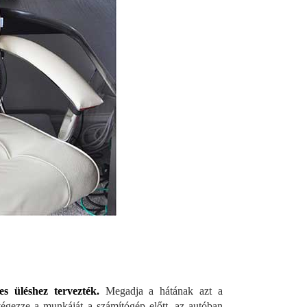
es üléshez tervezték.
Megadja a hátának azt a
végezze a munkáját a számítógép előtt, az autóban