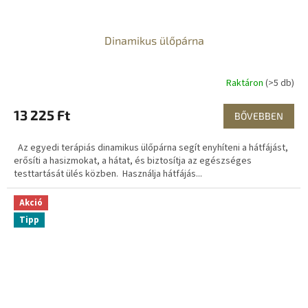
Dinamikus ülőpárna
Raktáron
(>5 db)
13 225 Ft
BŐVEBBEN
Az egyedi terápiás dinamikus ülőpárna segít enyhíteni a hátfájást,
erősíti a hasizmokat, a hátat, és biztosítja az egészséges
testtartását ülés közben. Használja hátfájás...
Akció
Tipp