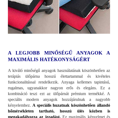
A LEGJOBB MINŐSÉGŰ ANYAGOK A
MAXIMÁLIS HATÉKONYSÁGÉRT
A kiváló minőségű anyagok használatának köszönhetően az
terápiás ülőpárna hosszú élettartammal és kivételes
funkcionalitással rendelkezik. Anyaga kellemes tapintású,
rugalmas, ugyanakkor nagyon erős és elegáns. Ez a
kombináció teszi ezt az ülőpárnát prémium termékké. A
speciális modern anyagok hozzájárulnak a nagyobb
kényelemhez.
A speciális huzatnak köszönhetően állandó
hőmérsékleten tartható, hosszú ülés közben is
megakadályozza az izzadást.
Ez maximális kényelmet és