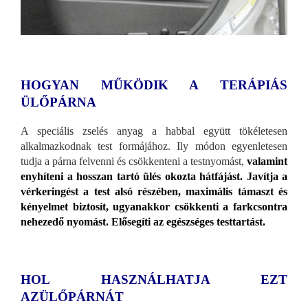
HOGYAN MŰKÖDIK A TERÁPIÁS
ÜLŐPÁRNA
A speciális zselés anyag a habbal együtt tökéletesen
alkalmazkodnak test formájához. Ily módon egyenletesen
tudja a párna felvenni és csökkenteni a testnyomást,
valamint
enyhíteni a hosszan tartó ülés okozta hátfájást. Javítja a
vérkeringést a test alsó részében, maximális támaszt és
kényelmet biztosít, ugyanakkor csökkenti a farkcsontra
nehezedő nyomást. Elősegíti az egészséges testtartást.
HOL HASZNÁLHATJA EZT
AZÜLŐPÁRNÁT