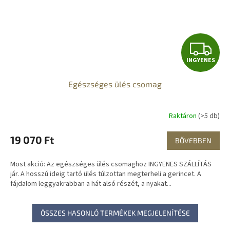
I
INGYENES
N
Egészséges ülés csomag
G
Y
Raktáron
(>5 db)
E
19 070 Ft
BŐVEBBEN
N
Most akció: Az egészséges ülés csomaghoz INGYENES SZÁLLÍTÁS
E
jár. A hosszú ideig tartó ülés túlzottan megterheli a gerincet. A
fájdalom leggyakrabban a hát alsó részét, a nyakat...
S
ÖSSZES HASONLÓ TERMÉKEK MEGJELENÍTÉSE