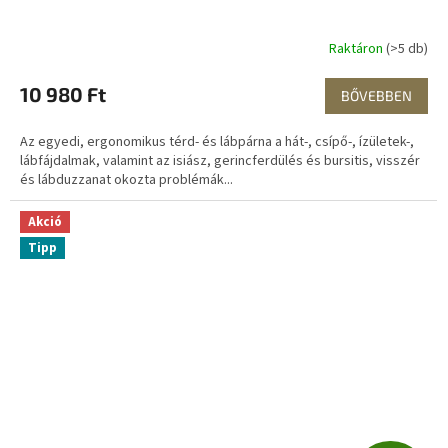
Raktáron
(>5 db)
10 980 Ft
BŐVEBBEN
Az egyedi, ergonomikus térd- és lábpárna a hát-, csípő-, ízületek-,
lábfájdalmak, valamint az isiász, gerincferdülés és bursitis, visszér
és lábduzzanat okozta problémák...
Akció
Tipp