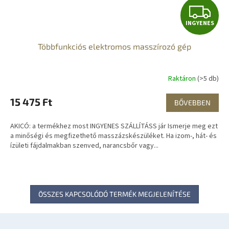
I
INGYENES
N
Többfunkciós elektromos masszírozó gép
G
Y
Raktáron
(>5 db)
E
15 475 Ft
BŐVEBBEN
N
AKICÓ: a termékhez most INGYENES SZÁLLÍTÁSS jár Ismerje meg ezt
E
a minőségi és megfizethető masszázskészüléket. Ha izom-, hát- és
ízületi fájdalmakban szenved, narancsbőr vagy...
S
ÖSSZES KAPCSOLÓDÓ TERMÉK MEGJELENÍTÉSE
L