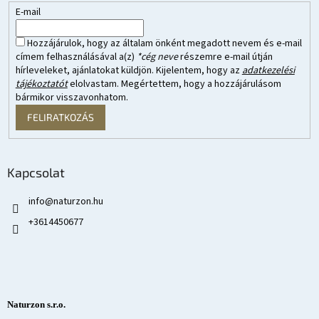
E-mail
Hozzájárulok, hogy az általam önként megadott nevem és e-mail
címem felhasználásával a(z)
*cég neve
részemre e-mail útján
hírleveleket, ajánlatokat küldjön. Kijelentem, hogy az
adatkezelési
tájékoztatót
elolvastam. Megértettem, hogy a hozzájárulásom
bármikor visszavonhatom.
FELIRATKOZÁS
Kapcsolat
info
@
naturzon.hu
+3614450677
Naturzon s.r.o.