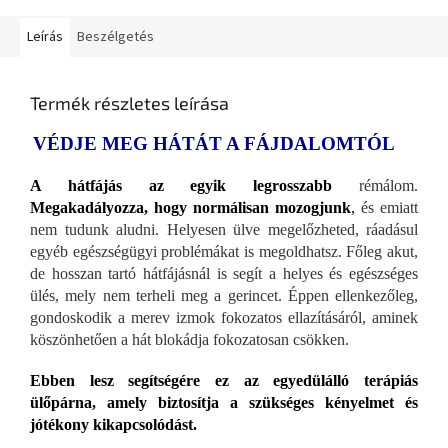
Leírás
Beszélgetés
Termék részletes leírása
VÉDJE MEG HÁTÁT A FÁJDALOMTÓL
A hátfájás az egyik legrosszabb
rémálom.
Megakadályozza, hogy normálisan mozogjunk
,
és emiatt
nem tudunk aludni. Helyesen ülve megelőzheted, ráadásul
egyéb egészségügyi problémákat is megoldhatsz. Főleg akut,
de hosszan tartó hátfájásnál is segít a helyes és egészséges
ülés, mely nem terheli meg a gerincet. Éppen ellenkezőleg,
gondoskodik a merev izmok fokozatos ellazításáról, aminek
köszönhetően a hát blokádja fokozatosan csökken.
Ebben lesz segítségére ez az egyedülálló terápiás
ülőpárna, amely biztosítja a szükséges kényelmet és
jótékony kikapcsolódást.