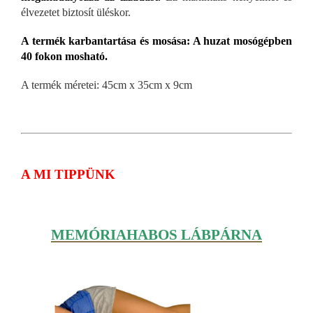
élvezetet biztosít üléskor.
A termék karbantartása és mosása: A huzat mosógépben
40 fokon mosható.
A termék méretei: 45cm x 35cm x 9cm
A MI TIPPÜNK
MEMÓRIAHABOS LÁBPÁRNA