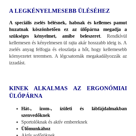
A LEGKÉNYELMESEBB ÜLÉSÉHEZ
A speciális zselés bélésnek, habnak és kellemes pamut
huzatnak köszönhetően ez az ülőpárna megadja a
szükséges kényelmet, amibe beleszeret
.
Rendkívül
kellemesen és kényelmesen ül rajta akár hosszabb ideig is. A
zselés anyag felfogja és eloszlatja a hőt, hogy kellemesebb
környezetet teremtsen. A légcsatornák megakadályozzák az
izzadást.
KINEK ALKALMAS AZ ERGONÓMIAI
ÜLŐPÁRNA
Hát-, izom-, ízületi és lábfájdalmakban
szenvedőknek
Sportolóknak és aktív embereknek
Ülőmunkához
Aktív sofőröknek