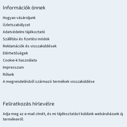
á
Információk önnek
b
l
Hogyan vásároljunk
é
Üzletszabályzat
c
Adatvédelmi tájékoztató
Szállítási és fizetési módok
Reklamációk és visszaküldések
Elérhetőségek
Cookie-k használata
Impresszum
Rólunk
A megrendelésből származó termékek visszaküldése
Feliratkozás hírlevélre
Adja meg az e-mail címét, és mi tájékoztatást küldünk webáruházunk új
termékeiről.