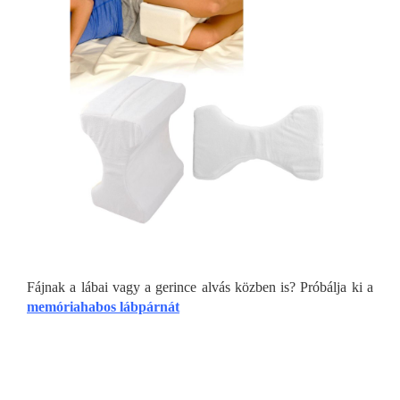
Fájnak a lábai vagy a gerince alvás közben is? Próbálja ki a
memóriahabos lábpárnát