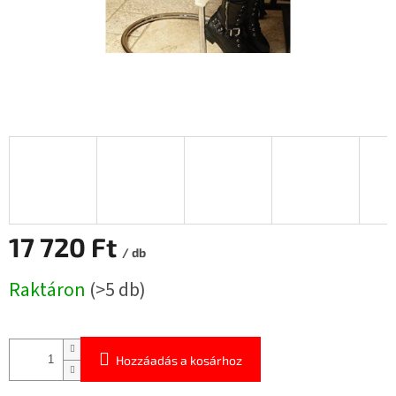
17 720 Ft
/ db
Egységár:
Raktáron
(>5 db)
Hozzáadás a kosárhoz