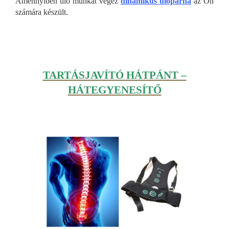
Amennyiben ülő munkát végez
dinamikus ülőpárna
az Ön
számára készült.
TARTÁSJAVÍTÓ HÁTPÁNT –
HÁTEGYENESÍTŐ