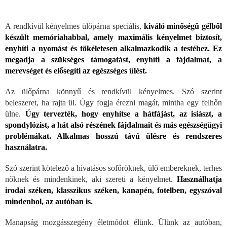
A rendkívül kényelmes ülőpárna speciális,
kiváló minőségű gélből
készült memóriahabbal, amely maximális kényelmet biztosít,
enyhíti a nyomást és tökéletesen alkalmazkodik a testéhez. Ez
megadja a szükséges támogatást, enyhíti a fájdalmat, a
merevséget és elősegíti az egészséges ülést.
Az ülőpárna könnyű és rendkívül kényelmes. Szó szerint
beleszeret, ha rajta ül. Úgy fogja érezni magát, mintha egy felhőn
ülne.
Úgy tervezték, hogy enyhítse a hátfájást, az isiászt, a
spondylózist, a hát alsó részének fájdalmait és más egészségügyi
problémákat. Alkalmas hosszú távú ülésre és rendszeres
használatra.
Szó szerint kötelező a hivatásos sofőröknek, ülő embereknek, terhes
nőknek és mindenkinek, aki szereti a kényelmet.
Használhatja
irodai széken, klasszikus széken, kanapén, fotelben, egyszóval
mindenhol, az autóban is.
Manapság mozgásszegény életmódot élünk. Ülünk az autóban,