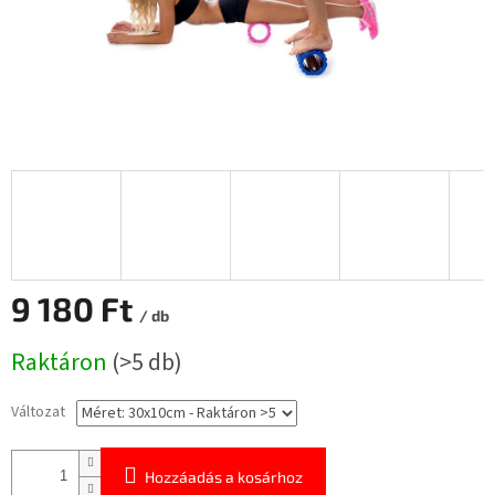
9 180 Ft
/ db
Egységár:
Raktáron
(>5 db)
Változat
Hozzáadás a kosárhoz