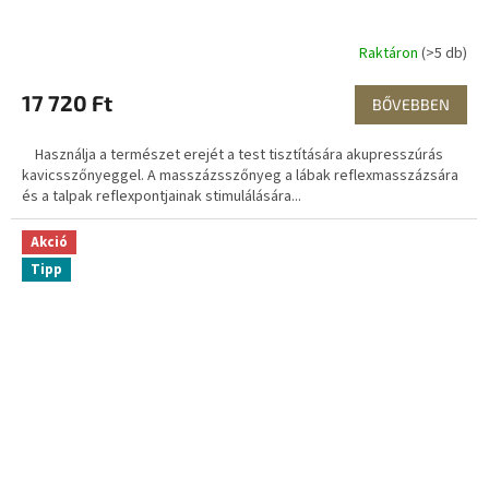
Raktáron
(>5 db)
17 720 Ft
BŐVEBBEN
Használja a természet erejét a test tisztítására akupresszúrás
kavicsszőnyeggel. A masszázsszőnyeg a lábak reflexmasszázsára
és a talpak reflexpontjainak stimulálására...
Akció
Tipp