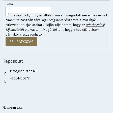
E-mail
Hozzájárulok, hogy az általam önként megadott nevem és e-mail
címem felhasználásával a(z)
*cég neve
részemre e-mail útján
hírleveleket, ajánlatokat küldjön. Kijelentem, hogy az
adatkezelési
tájékoztatót
elolvastam. Megértettem, hogy a hozzájárulásom
bármikor visszavonhatom.
FELIRATKOZÁS
Kapcsolat
info
@
naturzon.hu
+3614450677
Naturzon s.r.o.