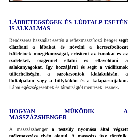
LÁBBETEGSÉGEK ÉS LÚDTALP ESETÉN
IS ALKALMAS
Rendszeres használat esetén a reflexmasszírozó henger
segít
ellazítani a lábakat és növelni a keresztboltozat
ízületeinek mozgékonyságát, erősíteni az izmokat és az
ízületeket, oxigénnel ellátni és eltávolítani a
salakanyagokat. Így hozzájárul és segít a vádliizmok
túlterheltségén, a sarokcsontok kialakulásán, a
lúdtalpakon vagy a bütykökön és a kalapácsujjakon.
Lábai egészségesebbek és fáradtságtól mentesek lesznek.
HOGYAN MŰKÖDIK A
MASSZÁZSHENGER
A masszázshenger
a testsúly nyomása által végzett
mélymasszázs elvén alapul. A masszázs úgy történik,