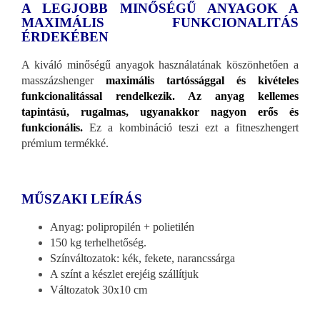
A LEGJOBB MINŐSÉGŰ ANYAGOK A
MAXIMÁLIS FUNKCIONALITÁS
ÉRDEKÉBEN
A kiváló minőségű anyagok használatának köszönhetően a
masszázshenger
maximális tartóssággal és kivételes
funkcionalitással rendelkezik. Az anyag kellemes
tapintású, rugalmas, ugyanakkor nagyon erős és
funkcionális.
Ez a kombináció teszi ezt a fitneszhengert
prémium termékké.
MŰSZAKI LEÍRÁS
Anyag: polipropilén + polietilén
150 kg terhelhetőség.
Színváltozatok: kék, fekete, narancssárga
A színt a készlet erejéig szállítjuk
Változatok 30x10 cm