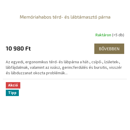
Memóriahabos térd- és lábtámasztó párna
Raktáron
(>5 db)
10 980 Ft
BŐVEBBEN
Az egyedi, ergonomikus térd- és lábpárna a hát-, csípő-, ízületek-,
lábfájdalmak, valamint az isiász, gerincferdülés és bursitis, visszér
és lábduzzanat okozta problémák...
Akció
Tipp