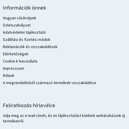
á
Információk önnek
b
l
Hogyan vásároljunk
é
Üzletszabályzat
c
Adatvédelmi tájékoztató
Szállítási és fizetési módok
Reklamációk és visszaküldések
Elérhetőségek
Cookie-k használata
Impresszum
Rólunk
A megrendelésből származó termékek visszaküldése
Feliratkozás hírlevélre
Adja meg az e-mail címét, és mi tájékoztatást küldünk webáruházunk új
termékeiről.