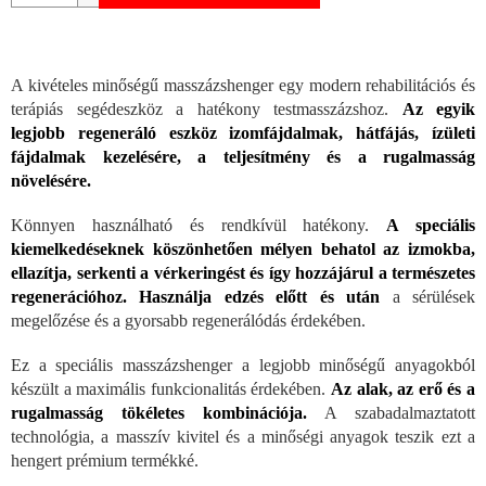
A kivételes minőségű masszázshenger egy modern rehabilitációs és
terápiás segédeszköz a hatékony testmasszázshoz.
Az egyik
legjobb regeneráló eszköz izomfájdalmak, hátfájás, ízületi
fájdalmak kezelésére, a teljesítmény és a rugalmasság
növelésére.
Könnyen használható és rendkívül hatékony.
A speciális
kiemelkedéseknek köszönhetően mélyen behatol az izmokba,
ellazítja, serkenti a vérkeringést és így hozzájárul a természetes
regenerációhoz. Használja edzés előtt és után
a sérülések
megelőzése és a gyorsabb regenerálódás érdekében.
Ez a speciális masszázshenger a legjobb minőségű anyagokból
készült a maximális funkcionalitás érdekében.
Az alak, az erő és a
rugalmasság tökéletes kombinációja.
A szabadalmaztatott
technológia, a masszív kivitel és a minőségi anyagok teszik ezt a
hengert prémium termékké.