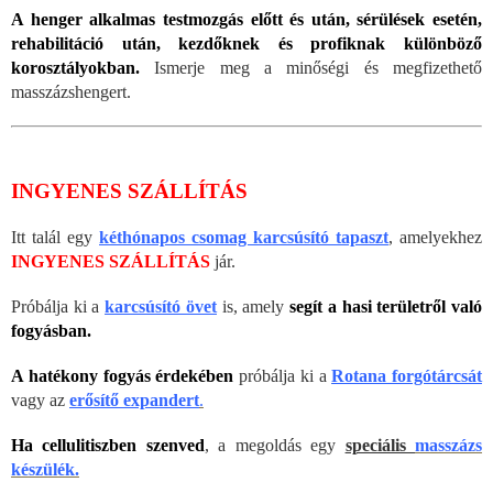
A henger alkalmas testmozgás előtt és után, sérülések esetén,
rehabilitáció után, kezdőknek és profiknak különböző
korosztályokban.
Ismerje meg a minőségi és megfizethető
masszázshengert.
INGYENES SZÁLLÍTÁS
Itt talál egy
kéthónapos csomag karcsúsító tapaszt
, amelyekhez
INGYENES SZÁLLÍTÁS
jár.
Próbálja ki a
karcsúsító övet
is, amely
segít a hasi területről való
fogyásban.
A hatékony fogyás érdekében
próbálja ki a
Rotana forgótárcsát
vagy az
erősítő expandert
.
Ha cellulitiszben szenved
, a megoldás egy
speciális
masszázs
készülék.