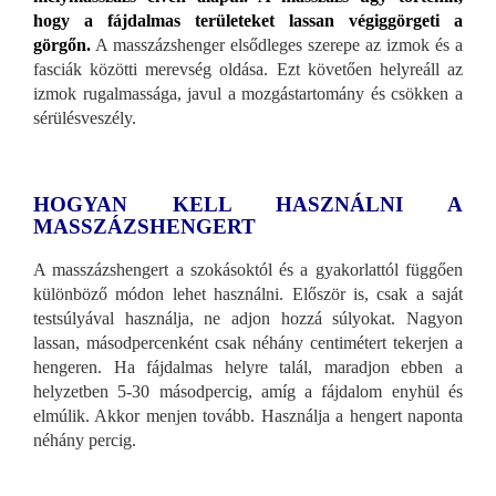
hogy a fájdalmas területeket lassan végiggörgeti a
görgőn.
A masszázshenger elsődleges szerepe az izmok és a
fasciák közötti merevség oldása. Ezt követően helyreáll az
izmok rugalmassága, javul a mozgástartomány és csökken a
sérülésveszély.
HOGYAN KELL HASZNÁLNI A
MASSZÁZSHENGERT
A masszázshengert a szokásoktól és a gyakorlattól függően
különböző módon lehet használni. Először is, csak a saját
testsúlyával használja, ne adjon hozzá súlyokat. Nagyon
lassan, másodpercenként csak néhány centimétert tekerjen a
hengeren. Ha fájdalmas helyre talál, maradjon ebben a
helyzetben 5-30 másodpercig, amíg a fájdalom enyhül és
elmúlik. Akkor menjen tovább. Használja a hengert naponta
néhány percig.