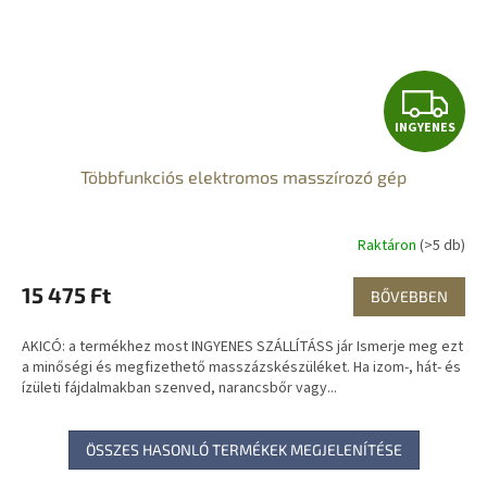
I
INGYENES
N
Többfunkciós elektromos masszírozó gép
G
Y
Raktáron
(>5 db)
E
15 475 Ft
BŐVEBBEN
N
AKICÓ: a termékhez most INGYENES SZÁLLÍTÁSS jár Ismerje meg ezt
E
a minőségi és megfizethető masszázskészüléket. Ha izom-, hát- és
ízületi fájdalmakban szenved, narancsbőr vagy...
S
ÖSSZES HASONLÓ TERMÉKEK MEGJELENÍTÉSE