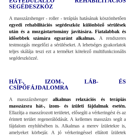
EGYEDÜLÁLLÓ REHABILITÁCIÓS
SEGÉDESZKÖZ
A masszázshenger - roller - terápiás hatásának köszönhetően
egyedi rehabilitációs segédeszköz különböző sérülések
után és a mozgástartomány javítására. Fiatalabbak és
idősebbek számára egyaránt alkalmas.
A rendszeres
testmozgás megelőzi a sérüléseket. A lehetséges gyakorlatok
teljes skálája teszi ezt a terméket kötelező multifunkcionális
segédeszközzé.
HÁT-, IZOM-, LÁB- ÉS
CSÍPŐFÁJDALOMRA
A masszázshenger
alkalmas relaxációs és terápiás
masszázsra hát-, izom- és ízületi fájdalmak esetén.
Ellazítja a masszírozott területet, elősegíti a vérkeringést és az
érintett terület regenerálódását. A kellemes masszázs segít a
fájdalom enyhítésében is. Alkalmas a merev ízületekre is,
amelyeket körbejár. A jó vérkeringéssel ellátott ízületek