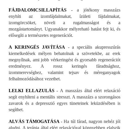
FÁJDALOMCSILLAPÍTÁS
-
a jótékony masszázs
enyhíti az izomfájdalmakat, ízületi fájdalmakat,
izomgörcsöket, növeli a rugalmasságot és a
mozgástartományt. Ugyanakkor mélyreható hatást fejt ki, és
elősegíti a természetes regenerációt.
A KERINGÉS JAVÍTÁSA
- a speciális akupresszúrás
kiemelkedések mélyen behatolnak a szövetekbe, az erek
megnyílnak, ami jobb vérkeringést és gyorsabb regenerációt
eredményez. A rossz keringés fáradtsághoz,
izommerevséghez, valamint tejsav és méreganyagok
felhalmozódásához vezethet.
LELKI ELLAZULÁS
-
A masszázs által elért relaxáció
segít enyhíteni a mentális stresszt. A masszázs a szorongásos
zavarok és a depresszió egyes tüneteinek leküzdésében is
segíthet.
ALVÁS TÁMOGATÁSA
-
Ha túl fárad, nagyon nehéz jól
aludni. A terápia által elért relaxációval könnyebben elalszik