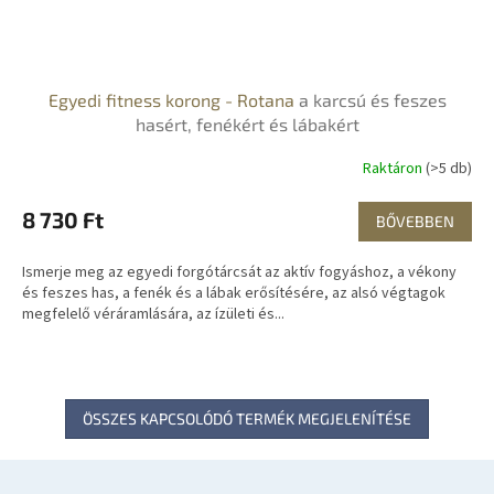
Egyedi fitness korong - Rotana
a karcsú és feszes
hasért, fenékért és lábakért
Raktáron
(>5 db)
8 730 Ft
BŐVEBBEN
Ismerje meg az egyedi forgótárcsát az aktív fogyáshoz, a vékony
és feszes has, a fenék és a lábak erősítésére, az alsó végtagok
megfelelő véráramlására, az ízületi és...
ÖSSZES KAPCSOLÓDÓ TERMÉK MEGJELENÍTÉSE
L