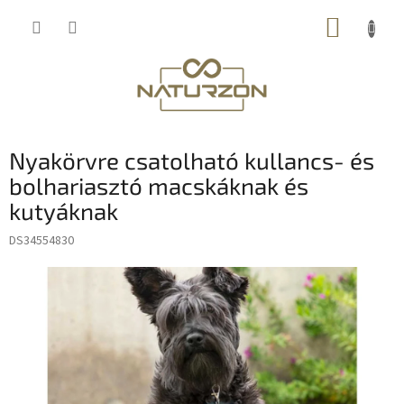
Ugrás
KOSÁR
a
fő
tartalomhoz
Nyakörvre csatolható kullancs- és
bolhariasztó macskáknak és
kutyáknak
DS34554830