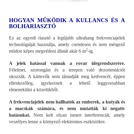
HOGYAN MŰKÖDIK A KULLANCS ÉS A
BOLHARIASZTÓ
Ez az egyedi riasztó a legújabb ultrahang frekvenciajelek
technológiáját használja, amely csendesen és nem mérgező
2
módon képes megvédeni állatát akár 6 m
-ig.
A jelek hatással vannak a rovar idegrendszerére.
Félelmet, szorongást és a terepen való dezorientációt
okozzák. A kártevők nem támadják meg kedvencét, éppen
ellenkezőleg, igyekeznek a lehető leggyorsabban
elmenekülni a közelükből.
A frekvenciajelek nem hallhatók az emberek, a kutyák és
a macskák számára, és nem mutatták ki negatív
hatásukat.
Nem kelt olyan ismert interferenciát, amely
veszélyes lenne a környező elektromos eszközökre.