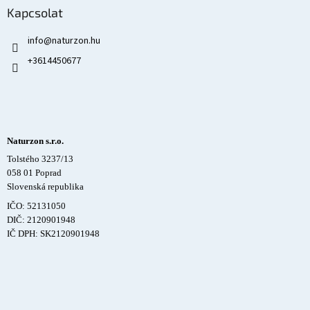
Kapcsolat
info
@
naturzon.hu
+3614450677
Naturzon s.r.o.
Tolstého 3237/13
058 01 Poprad
Slovenská republika
IČO: 52131050
DIČ: 2120901948
IČ DPH: SK2120901948