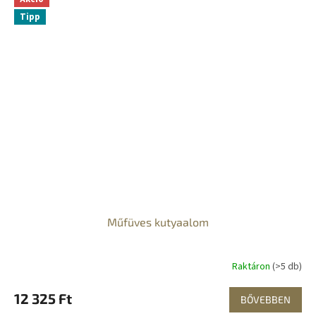
Tipp
Műfüves kutyaalom
Raktáron
(>5 db)
12 325 Ft
BŐVEBBEN