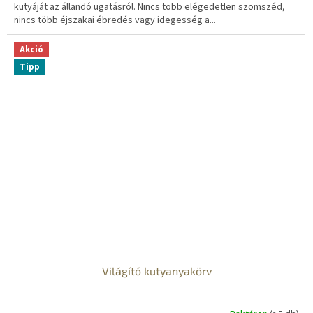
kutyáját az állandó ugatásról. Nincs több elégedetlen szomszéd,
nincs több éjszakai ébredés vagy idegesség a...
Akció
Tipp
Világító kutyanyakörv