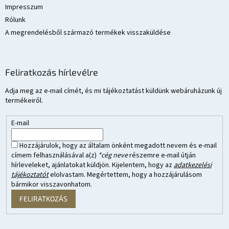
Impresszum
Rólunk
A megrendelésből származó termékek visszaküldése
Feliratkozás hírlevélre
Adja meg az e-mail címét, és mi tájékoztatást küldünk webáruházunk új
termékeiről.
E-mail
Hozzájárulok, hogy az általam önként megadott nevem és e-mail
címem felhasználásával a(z)
*cég neve
részemre e-mail útján
hírleveleket, ajánlatokat küldjön. Kijelentem, hogy az
adatkezelési
tájékoztatót
elolvastam. Megértettem, hogy a hozzájárulásom
bármikor visszavonhatom.
FELIRATKOZÁS