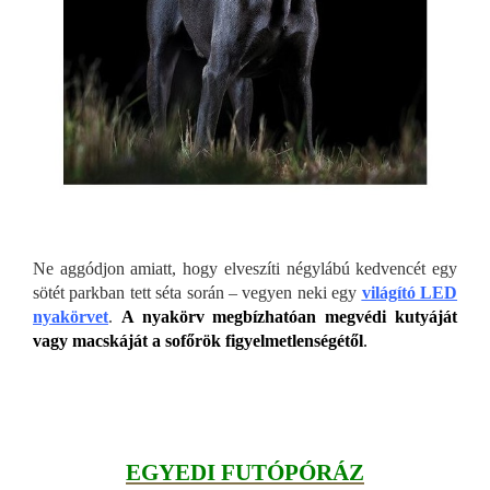
Ne aggódjon amiatt, hogy elveszíti négylábú kedvencét egy
sötét parkban tett séta során – vegyen neki egy
világító LED
nyakörvet
.
A nyakörv megbízhatóan megvédi kutyáját
vagy macskáját a sofőrök figyelmetlenségétől
.
EGYEDI FUTÓPÓRÁZ