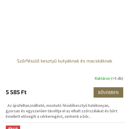
Szőrfésülő kesztyű kutyáknak és macskáknak
Raktáron
(>5 db)
5 585 Ft
BŐVEBBEN
Az újrafelhasználható, mosható fésülőkesztyű hatékonyan,
gyorsan és egyszerűen távolítja el az elhalt szőrszálakat és bőrt.
Emellett elősegíti a vérkeringést, serkenti a bőr...
Akció