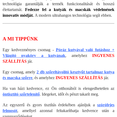
technológia garantálják a termék funkcionalitását és hosszú
élettartamát.
Fedezze fel a kutyák és macskák védelmének
innovatív módját
.
A modern ultrahangos technológia segít ebben.
A MI TIPPÜNK
Egy kedvezményes csomag -
Póráz kutyával való futáshoz +
Világító nyakörv a kutyának
, amelyhez
INGYENES
SZÁLLÍTÁS
jár.
Egy csomag, amely
2 db szőreltávolító kesztyűt tartalmaz kutya
és macska szőrre
, és amelyhez
INGYENES SZÁLLÍTÁS
jár.
Ha van házi kedvence, ez Ön otthonából is elengedhetetlen az
öntisztító szőrtelenítő
. Idegeket, időt és pénzt takarít meg.
Az egyszerű és gyors tisztítás érdekében ajánljuk a
szórófejes
felmosót
, amellyel azonnal feltakaríthatja kedvence után a
szennyeződéseket.