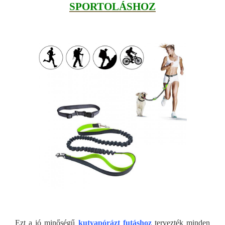
SPORTOLÁSHOZ
Ezt a jó minőségű
kutyapórázt futáshoz
tervezték minden