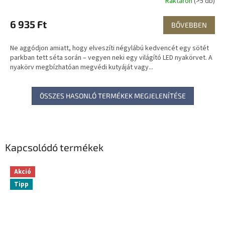
Raktáron
(>5 db)
6 935 Ft
BŐVEBBEN
Ne aggódjon amiatt, hogy elveszíti négylábú kedvencét egy sötét
parkban tett séta során – vegyen neki egy világító LED nyakörvet. A
nyakörv megbízhatóan megvédi kutyáját vagy...
ÖSSZES HASONLÓ TERMÉKEK MEGJELENÍTÉSE
Kapcsolódó termékek
Akció
Tipp