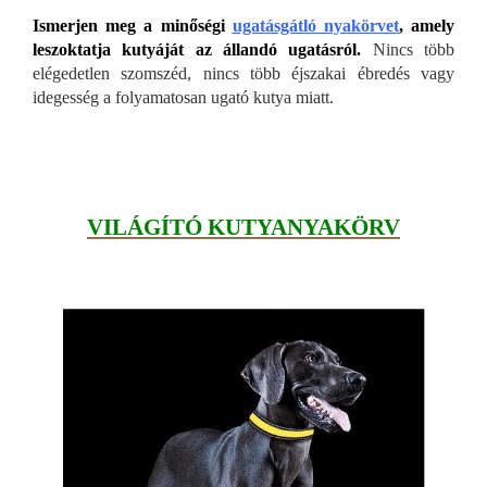
Ismerjen meg a minőségi
ugatásgátló nyakörvet
, amely
leszoktatja kutyáját az állandó ugatásról.
Nincs több
elégedetlen szomszéd, nincs több éjszakai ébredés vagy
idegesség a folyamatosan ugató kutya miatt.
VILÁGÍTÓ KUTYANYAKÖRV