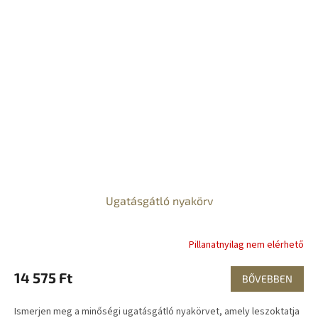
Ugatásgátló nyakörv
Pillanatnyilag nem elérhető
14 575 Ft
BŐVEBBEN
Ismerjen meg a minőségi ugatásgátló nyakörvet, amely leszoktatja