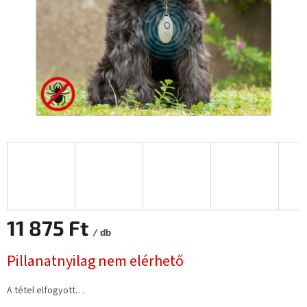
11 875 Ft
/ db
Egységár:
Pillanatnyilag nem elérhető
A tétel elfogyott…