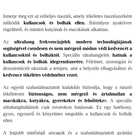
Ismerje meg ezt az erőteljes riasztót, amely tökéletes riasztószerként
működik
kullancsok és bolhák ellen.
Bármilyen nyakörvre
rögzíthető, és minden kutyának és macskának alkalmas.
Az
ultrahang frekvenciajelek modern technológiájának
segítségével csendesen és nem mérgező módon védi kedvencét a
kullancsoktól és bolháktól
.
Speciális ultrahangjelek
hatnak a
kullancsok és
bolhák idegrendszerére.
Félelmet, szorongást és
dezorientációt okoznak a terepen, ami a helyszín elhagyásához és
kedvence tökéletes védelméhez vezet.
Az egyedi szabadalmaztatott kialakítás biztosítja, hogy a riasztó
tökéletesen
biztonságos, nem mérgező és ártalmatlan a
macskákra, kutyákra, gyerekekre és felnőttekr
e.
A speciális
ultrahanghullámok csak rovarokon hatásosak. Ez egy hatékony,
gyors, egyszerű és kényelmes megoldás a kullancsok és bolhák
ellen.
A legjobb minőségű anyagok és a szabadalmaztatott gyártási