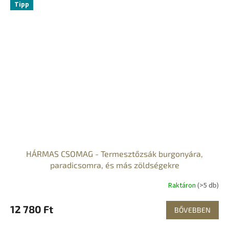
Tipp
HÁRMAS CSOMAG - Termesztőzsák burgonyára,
paradicsomra, és más zöldségekre
Raktáron
(>5 db)
12 780 Ft
BŐVEBBEN