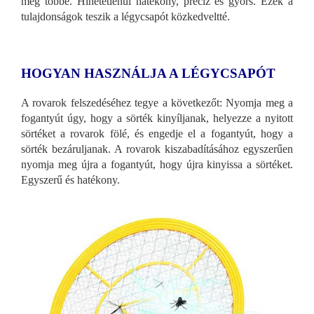
meg többé. Hihetetlenül hatékony, precíz és gyors. Ezek a
tulajdonságok teszik a légycsapót közkedveltté.
HOGYAN HASZNÁLJA A LÉGYCSAPÓT
A rovarok felszedéséhez tegye a következőt: Nyomja meg a
fogantyút úgy, hogy a sörték kinyíljanak, helyezze a nyitott
sörtéket a rovarok fölé, és engedje el a fogantyút, hogy a
sörték bezáruljanak. A rovarok kiszabadításához egyszerűen
nyomja meg újra a fogantyút, hogy újra kinyissa a sörtéket.
Egyszerű és hatékony.