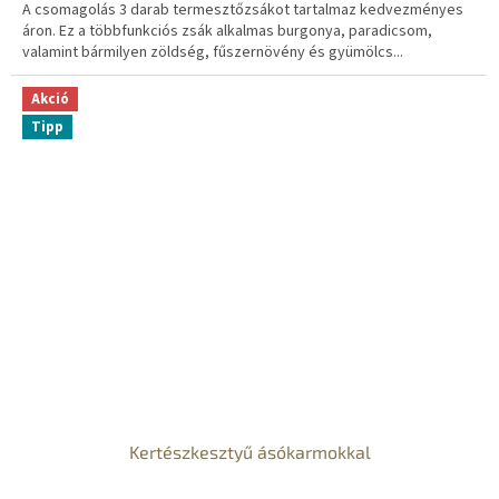
A csomagolás 3 darab termesztőzsákot tartalmaz kedvezményes
áron. Ez a többfunkciós zsák alkalmas burgonya, paradicsom,
valamint bármilyen zöldség, fűszernövény és gyümölcs...
Akció
Tipp
Kertészkesztyű ásókarmokkal