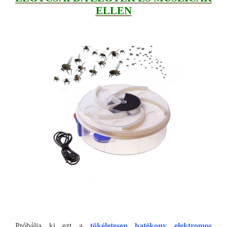
ELLEN
Próbálja ki ezt a
tökéletesen hatékony elektromos