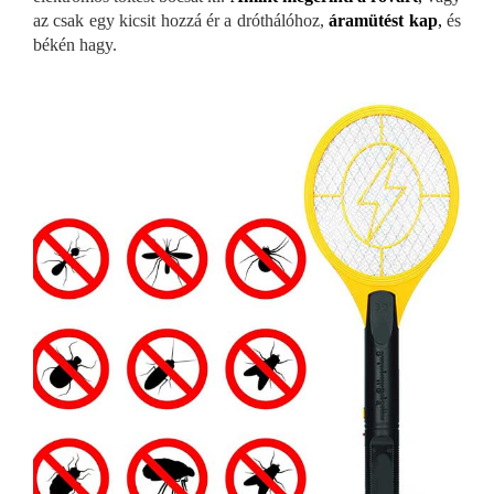
az csak egy kicsit hozzá ér a dróthálóhoz,
áramütést kap
,
és
békén hagy.