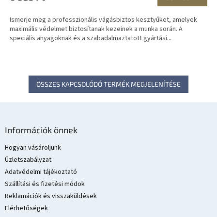
Ismerje meg a professzionális vágásbiztos kesztyűket, amelyek
maximális védelmet biztosítanak kezeinek a munka során. A
speciális anyagoknak és a szabadalmaztatott gyártási...
ÖSSZES KAPCSOLÓDÓ TERMÉK MEGJELENÍTÉSE
L
á
Információk önnek
b
l
Hogyan vásároljunk
é
Üzletszabályzat
c
Adatvédelmi tájékoztató
Szállítási és fizetési módok
Reklamációk és visszaküldések
Elérhetőségek