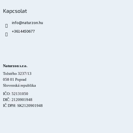
Kapcsolat
info
@
naturzon.hu
+3614450677
Naturzon s.r.o.
Tolstého 3237/13
058 01 Poprad
Slovenská republika
IČO: 52131050
DIČ: 2120901948
IČ DPH: SK2120901948