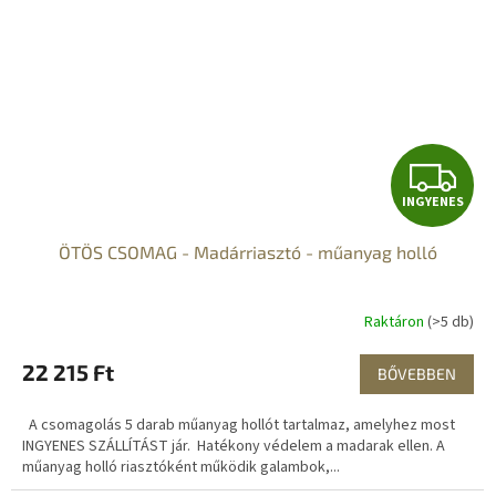
I
INGYENES
N
ÖTÖS CSOMAG - Madárriasztó - műanyag holló
G
Y
Raktáron
(>5 db)
E
22 215 Ft
BŐVEBBEN
N
A csomagolás 5 darab műanyag hollót tartalmaz, amelyhez most
E
INGYENES SZÁLLÍTÁST jár. Hatékony védelem a madarak ellen. A
műanyag holló riasztóként működik galambok,...