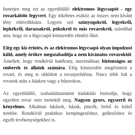
Ismerjen meg ezt az egyedülálló
elektromos légycsapót - egy
rovarkábító fegyvert
.
Egy tökéletes eszköz az összes nem kívánt
lény eltávolítására. Legyen szó
szúnyogokról, legyekről,
lepkékről, darazsakról, pókokról és más rovarokról,
számíthat
arra, hogy ez a légycsapó könnyedén elintézi őket.
Elég egy kis érintés, és az elektromos légycsapó olyan impulzust
küld, amely örökre megszabadítja a nem kívánatos rovaroktól
.
Amellett, hogy rendkívül hatékony, maximálisan
biztonságos az
emberek és állatok számára
.
Elég könnyedén megérinteni a
rovart, és meg is oldódott a rovarprobléma. Nincs több folt a
rovarok után a falakon vagy a bútorokon.
Az egyedülálló, szabadalmaztatott kialakítás biztosítja, hogy
egyetlen rovar sem menekül meg.
Nagyon gyors, egyszerű és
kényelmes
.
Alkalmas lakások, házak, pincék, belső és külső
terekbe. Rendkívül praktikus kempingezéshez, grillezéshez és
egyéb tevékenységekhez is.