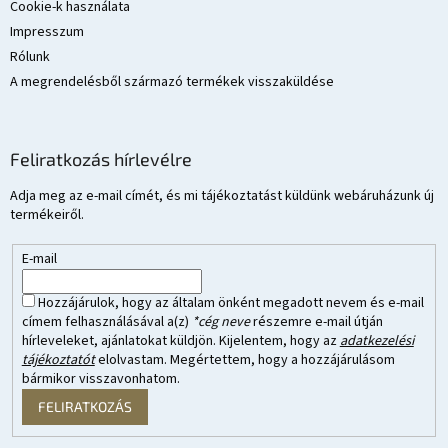
Cookie-k használata
Impresszum
Rólunk
A megrendelésből származó termékek visszaküldése
Feliratkozás hírlevélre
Adja meg az e-mail címét, és mi tájékoztatást küldünk webáruházunk új
termékeiről.
E-mail
Hozzájárulok, hogy az általam önként megadott nevem és e-mail
címem felhasználásával a(z)
*cég neve
részemre e-mail útján
hírleveleket, ajánlatokat küldjön. Kijelentem, hogy az
adatkezelési
tájékoztatót
elolvastam. Megértettem, hogy a hozzájárulásom
bármikor visszavonhatom.
FELIRATKOZÁS