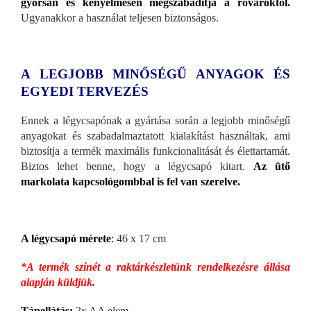
gyorsan és kényelmesen megszabadítja a rovaroktól.
Ugyanakkor a használat teljesen biztonságos.
A LEGJOBB MINŐSÉGŰ ANYAGOK ÉS
EGYEDI TERVEZÉS
Ennek a légycsapónak a gyártása során a legjobb minőségű
anyagokat és szabadalmaztatott kialakítást használtak, ami
biztosítja a termék maximális funkcionalitását és élettartamát.
Biztos lehet benne, hogy a légycsapó kitart.
Az ütő
markolata kapcsológombbal is fel van szerelve.
A légycsapó mérete
:
46 x 17 cm
*A termék színét a raktárkészletünk rendelkezésre állása
alapján küldjük.
Tápellátás:
2x AA elem