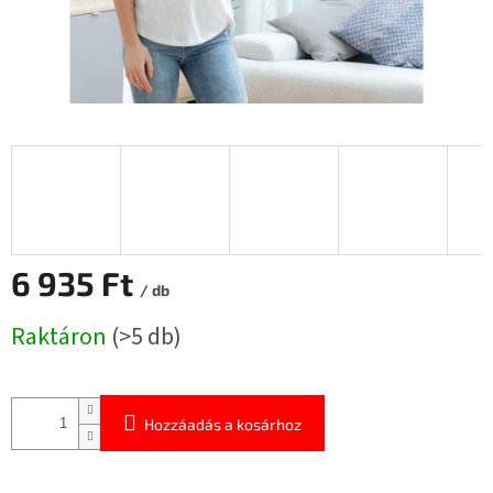
6 935 Ft
/ db
Egységár:
Raktáron
(>5 db)
Hozzáadás a kosárhoz