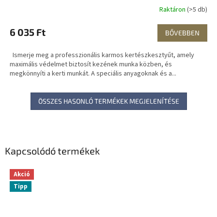
Raktáron
(>5 db)
6 035 Ft
BŐVEBBEN
Ismerje meg a professzionális karmos kertészkesztyűt, amely
maximális védelmet biztosít kezének munka közben, és
megkönnyíti a kerti munkát. A speciális anyagoknak és a...
ÖSSZES HASONLÓ TERMÉKEK MEGJELENÍTÉSE
Kapcsolódó termékek
Akció
Tipp