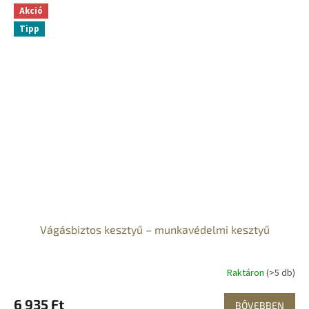
S
Akció
Tipp
Vágásbiztos kesztyű – munkavédelmi kesztyű
Raktáron
(>5 db)
6 935 Ft
BŐVEBBEN