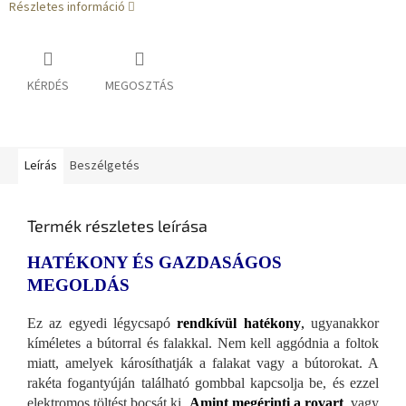
Részletes információ
KÉRDÉS
MEGOSZTÁS
Leírás
Beszélgetés
Termék részletes leírása
HATÉKONY ÉS GAZDASÁGOS
MEGOLDÁS
Ez az egyedi légycsapó
rendkívül hatékony
,
ugyanakkor
kíméletes a bútorral és falakkal. Nem kell aggódnia a foltok
miatt, amelyek károsíthatják a falakat vagy a bútorokat. A
rakéta fogantyúján található gombbal kapcsolja be, és ezzel
elektromos töltést bocsát ki.
Amint megérinti a rovart
,
vagy