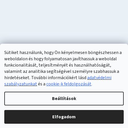
Sütiket használunk, hogy Ön kényelmesen böngészhessen a
weboldalon és hogy folyamatosan javíthassuk a weboldal
funkcionalitását, teljesítményét és használhatóságát,
valamint az analitika segítségével személyre szabhassuk a
hirdetéseket. További információkért lásd
adatvédelmi
szabályzatunkat
és a
cookie-k feldolgozását
.
Shoptet készítette
Beállítások
Copyright 2026
Naturzon
. Minden jog fenntartva.
Elfogadom