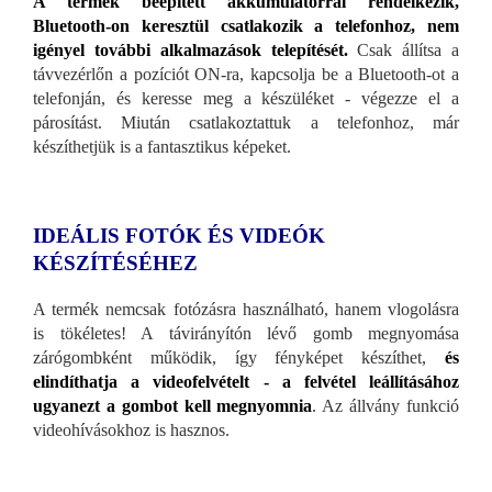
A termék beépített akkumulátorral rendelkezik,
Bluetooth-on keresztül csatlakozik a telefonhoz, nem
igényel további alkalmazások telepítését.
Csak állítsa a
távvezérlőn a pozíciót ON-ra, kapcsolja be a Bluetooth-ot a
telefonján, és keresse meg a készüléket - végezze el a
párosítást. Miután csatlakoztattuk a telefonhoz, már
készíthetjük is a fantasztikus képeket.
IDEÁLIS FOTÓK ÉS VIDEÓK
KÉSZÍTÉSÉHEZ
A termék nemcsak fotózásra használható, hanem vlogolásra
is tökéletes! A távirányítón lévő gomb megnyomása
zárógombként működik, így fényképet készíthet,
és
elindíthatja a videofelvételt - a felvétel leállításához
ugyanezt a gombot kell megnyomnia
. Az állvány funkció
videohívásokhoz is hasznos.