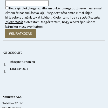
Hozzájárulok, hogy az általam önként megadott nevem és e-mail
címem felhasználásával a(z)
*cég neve
részemre e-mail útján
hírleveleket, ajánlatokat küldjön. Kijelentem, hogy az
adatkezelési
tájékoztatót
elolvastam. Megértettem, hogy a hozzájárulásom
bármikor visszavonhatom.
FELIRATKOZÁS
Kapcsolat
info
@
naturzon.hu
+3614450677
Naturzon s.r.o.
Tolstého 3237/13
058 01 Poprad