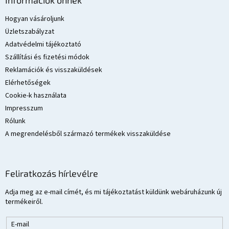
Információk önnek
b
l
Hogyan vásároljunk
é
Üzletszabályzat
c
Adatvédelmi tájékoztató
Szállítási és fizetési módok
Reklamációk és visszaküldések
Elérhetőségek
Cookie-k használata
Impresszum
Rólunk
A megrendelésből származó termékek visszaküldése
Feliratkozás hírlevélre
Adja meg az e-mail címét, és mi tájékoztatást küldünk webáruházunk új
termékeiről.
E-mail