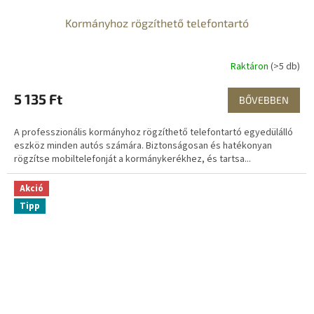
Kormányhoz rögzíthető telefontartó
Raktáron
(>5 db)
5 135 Ft
BŐVEBBEN
A professzionális kormányhoz rögzíthető telefontartó egyedülálló
eszköz minden autós számára. Biztonságosan és hatékonyan
rögzítse mobiltelefonját a kormánykerékhez, és tartsa...
Akció
Tipp