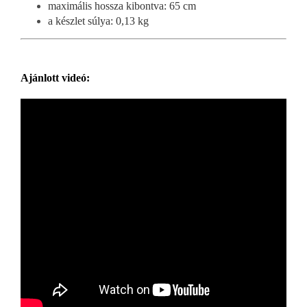
maximális hossza kibontva: 65 cm
a készlet súlya: 0,13 kg
Ajánlott videó: