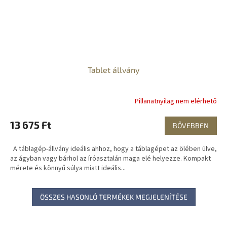
Tablet állvány
Pillanatnyilag nem elérhető
13 675 Ft
BŐVEBBEN
A táblagép-állvány ideális ahhoz, hogy a táblagépet az ölében ülve,
az ágyban vagy bárhol az íróasztalán maga elé helyezze. Kompakt
mérete és könnyű súlya miatt ideális...
ÖSSZES HASONLÓ TERMÉKEK MEGJELENÍTÉSE