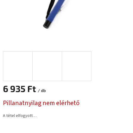
6 935 Ft
/ db
Egységár:
Pillanatnyilag nem elérhető
A tétel elfogyott…