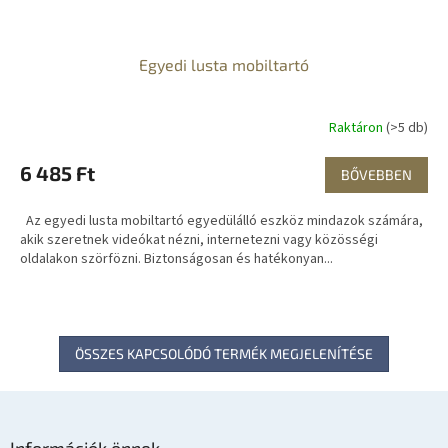
Egyedi lusta mobiltartó
Raktáron
(>5 db)
6 485 Ft
BŐVEBBEN
Az egyedi lusta mobiltartó egyedülálló eszköz mindazok számára,
akik szeretnek videókat nézni, internetezni vagy közösségi
oldalakon szörfözni. Biztonságosan és hatékonyan...
ÖSSZES KAPCSOLÓDÓ TERMÉK MEGJELENÍTÉSE
L
á