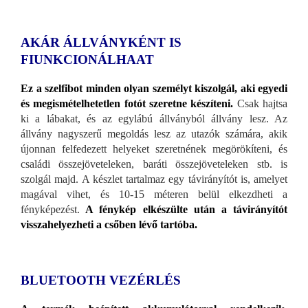
AKÁR ÁLLVÁNYKÉNT IS
FIUNKCIONÁLHAAT
Ez a szelfibot minden olyan személyt
kiszolgál, aki egyedi
és megismételhetetlen fotót szeretne készíteni.
Csak hajtsa
ki a lábakat, és az egylábú állványból állvány lesz. Az
állvány nagyszerű megoldás lesz az utazók számára, akik
újonnan felfedezett helyeket szeretnének megörökíteni, és
családi összejöveteleken, baráti összejöveteleken stb. is
szolgál majd. A készlet tartalmaz egy távirányítót is, amelyet
magával vihet, és 10-15 méteren belül elkezdheti a
fényképezést.
A fénykép elkészülte után a távirányítót
visszahelyezheti a csőben lévő tartóba.
BLUETOOTH VEZÉRLÉS