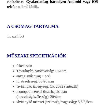
elkészítését.
Gyakorlatilag bármilyen Android vagy iOS
telefonnal működik.
A CSOMAG TARTALMA
1x szelfibot
MŰSZAKI SPECIFIKÁCIÓK
fekete szín
Távirányító hatótávolság: 10-15m
anyag: műanyag + acél
furatszélesség: 53-90 mm
távirányító tápegység: CR 2032 (tartozék)
monopod méretei összehajtás után
(hosszúság/szélesség): 20/4cm
távirányító méretei (szélesség/magasság): 5,5/3,5cm