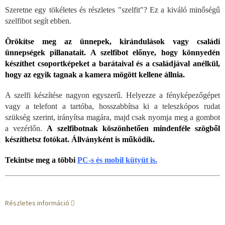
Szeretne egy tökéletes és részletes "szelfit"? Ez a kiváló minőségű
szelfibot segít ebben.
Örökítse meg az ünnepek, kirándulások vagy családi
ünnepségek pillanatait. A szelfibot előnye, hogy könnyedén
készíthet csoportképeket a barátaival és a családjával anélkül,
hogy az egyik tagnak a kamera mögött kellene állnia.
A szelfi készítése nagyon egyszerű. Helyezze a fényképezőgépet
vagy a telefont a tartóba, hosszabbítsa ki a teleszkópos rudat
szükség szerint, irányítsa magára, majd csak nyomja meg a gombot
a vezérlőn.
A szelfibotnak köszönhetően mindenféle szögből
készíthetsz fotókat. Állványként is működik.
Tekintse meg a többi
PC-s és mobil kütyüt is.
Részletes információ