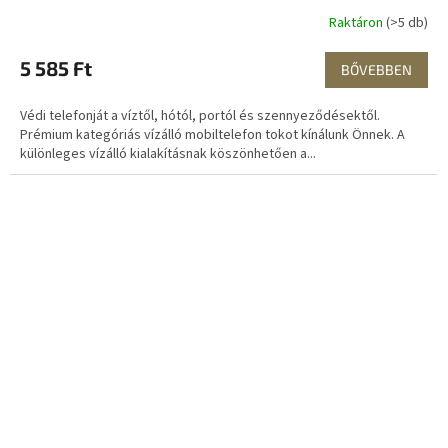
Raktáron
(>5 db)
5 585 Ft
BŐVEBBEN
Védi telefonját a víztől, hótól, portól és szennyeződésektől.
Prémium kategóriás vízálló mobiltelefon tokot kínálunk Önnek. A
különleges vízálló kialakításnak köszönhetően a...