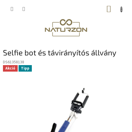
Ugrás
KOSÁR
a
fő
tartalomhoz
Selfie bot és távirányítós állvány
DS61358138
Akció
Tipp