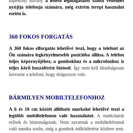
hajlékony állvány
a lehető legmagasabb szintű védelmet
nyújtja telefonja számára, még extrém terepi használat
esetén is.
360 FOKOS FORGATÁS
A 360 fokos elforgatás lehetővé teszi, hogy a telefont az
Ön számára legkényelmesebb pozícióba állítsa. A telefon
teljes képernyőjéhez, a gombokhoz és a mikrofonhoz is
teljes körű hozzáférést biztosít
.
Így nem kell fáradságosan
kivennie a telefont, hogy dolgozzon vele.
BÁRMILYEN MOBILTELEFONHOZ
A 6 és 10 cm között állítható markolat lehetővé teszi a
legtöbb mobiltelefonon való használatot
.
A markolatok
erősek és biztonságosak. Nem zavarnak a mobiltelefonnal
való munka során, még a gombok működtetése közben sem.