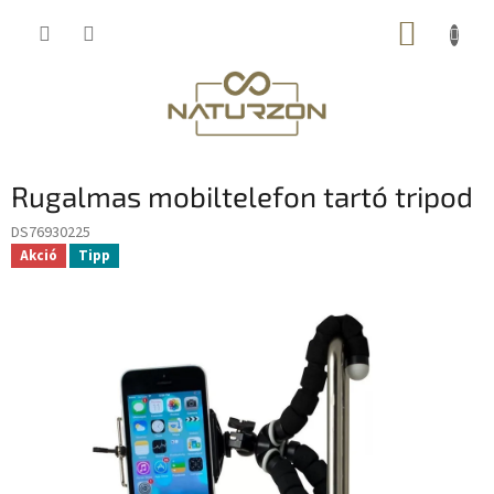
Ugrás
KOSÁR
a
fő
tartalomhoz
Rugalmas mobiltelefon tartó tripod
DS76930225
Akció
Tipp