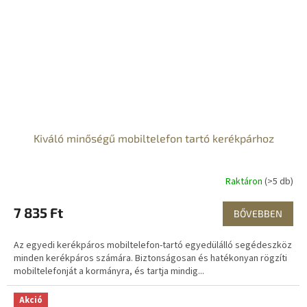
Kiváló minőségű mobiltelefon tartó kerékpárhoz
Raktáron
(>5 db)
7 835 Ft
BŐVEBBEN
Az egyedi kerékpáros mobiltelefon-tartó egyedülálló segédeszköz
minden kerékpáros számára. Biztonságosan és hatékonyan rögzíti
mobiltelefonját a kormányra, és tartja mindig...
Akció