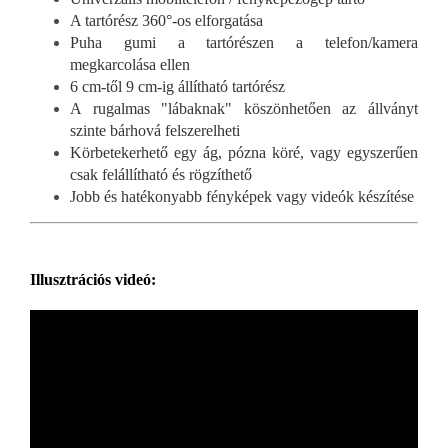
A tartórész 360°-os elforgatása
Puha gumi a tartórészen a telefon/kamera
megkarcolása ellen
6 cm-től 9 cm-ig állítható tartórész
A rugalmas "lábaknak" köszönhetően az állványt
szinte bárhová felszerelheti
Körbetekerhető egy ág, pózna köré, vagy egyszerűen
csak felállítható és rögzíthető
Jobb és hatékonyabb fényképek vagy videók készítése
Illusztrációs videó: