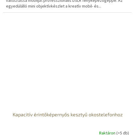
változtassa mobilját professzionális DSLR fényképezőgéppé. Az
egyedülálló mini objektívkészlet a kreatív mobil- és...
Kapacitív érintőképernyős kesztyű okostelefonhoz
Raktáron
(>5 db)