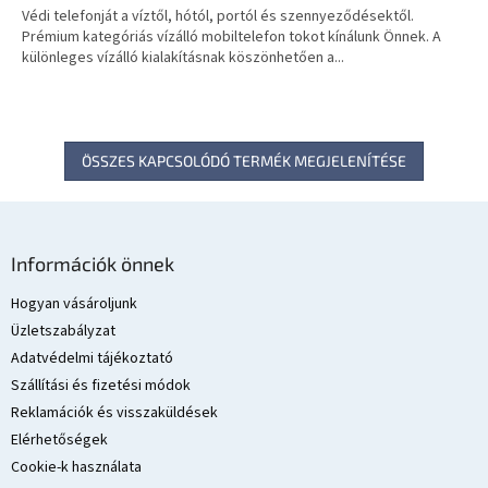
Védi telefonját a víztől, hótól, portól és szennyeződésektől.
Prémium kategóriás vízálló mobiltelefon tokot kínálunk Önnek. A
különleges vízálló kialakításnak köszönhetően a...
ÖSSZES KAPCSOLÓDÓ TERMÉK MEGJELENÍTÉSE
L
á
Információk önnek
b
l
Hogyan vásároljunk
é
Üzletszabályzat
c
Adatvédelmi tájékoztató
Szállítási és fizetési módok
Reklamációk és visszaküldések
Elérhetőségek
Cookie-k használata