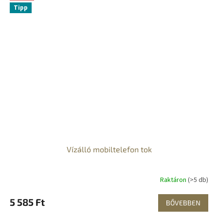
Tipp
Vízálló mobiltelefon tok
Raktáron
(>5 db)
5 585 Ft
BŐVEBBEN