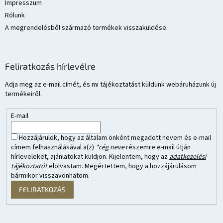
Impresszum
Rólunk
A megrendelésből származó termékek visszaküldése
Feliratkozás hírlevélre
Adja meg az e-mail címét, és mi tájékoztatást küldünk webáruházunk új
termékeiről.
E-mail
Hozzájárulok, hogy az általam önként megadott nevem és e-mail
címem felhasználásával a(z)
*cég neve
részemre e-mail útján
hírleveleket, ajánlatokat küldjön. Kijelentem, hogy az
adatkezelési
tájékoztatót
elolvastam. Megértettem, hogy a hozzájárulásom
bármikor visszavonhatom.
FELIRATKOZÁS