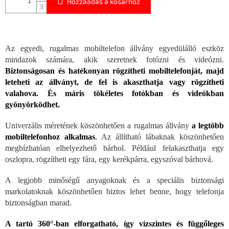
Hozzáadás a kosárhoz
Az egyedi, rugalmas mobiltelefon állvány egyedülálló eszköz
mindazok számára, akik szeretnek fotózni és videózni.
Biztonságosan és hatékonyan rögzítheti mobiltelefonját, majd
leteheti az állványt, de fel is akaszthatja vagy rögzítheti
valahova. És máris tökéletes fotókban és videókban
gyönyörködhet.
Univerzális méretének köszönhetően a rugalmas állvány
a legtöbb
mobiltelefonhoz alkalmas
.
Az állítható lábaknak köszönhetően
megbízhatóan elhelyezhető bárhol. Például felakaszthatja egy
oszlopra, rögzítheti egy fára, egy kerékpárra, egyszóval bárhová.
A legjobb minőségű anyagoknak és a speciális biztonsági
markolatoknak köszönhetően biztos lehet benne, hogy telefonja
biztonságban marad.
A tartó 360°-ban elforgatható, így vízszintes és függőleges