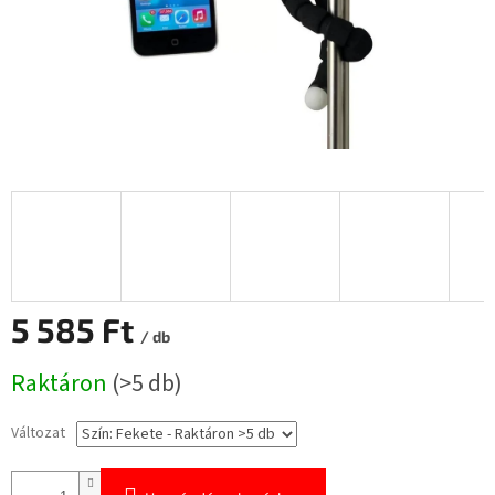
5 585 Ft
/ db
Egységár:
Raktáron
(>5 db)
Változat