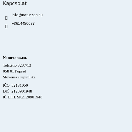
Kapcsolat
info
@
naturzon.hu
+3614450677
Naturzon s.r.o.
Tolstého 3237/13
058 01 Poprad
Slovenská republika
IČO: 52131050
DIČ: 2120901948
IČ DPH: SK2120901948