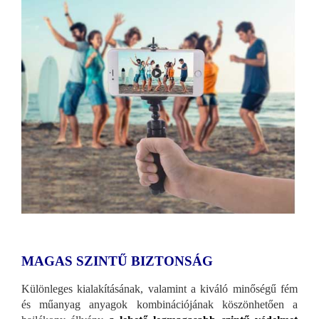
MAGAS SZINTŰ BIZTONSÁG
Különleges kialakításának, valamint a kiváló minőségű fém
és műanyag anyagok kombinációjának köszönhetően a