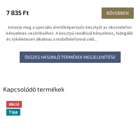
7 835 Ft
BŐVEBBEN
Ismerje meg a speciális érintőképernyős kesztyűt az okostelefon
kényelmes vezérléséhez. A kesztyű rendkívül kényelmes, hidegálló
és tökéletesen alkalmas a mobiltelefonnal való...
ÖSSZES HASONLÓ TERMÉKEK MEGJELENÍTÉSE
Kapcsolódó termékek
Akció
Tipp