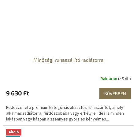
Minőségi ruhaszárító radiátorra
Raktáron
(>5 db)
9 630 Ft
BŐVEBBEN
Fedezze fel a prémium kategóriás akasztós ruhaszárítót, amely
alkalmas radiátorra, fürdőszobába vagy erkélyre. Ideális minden
lakásban vagy házban a szennyes gyors és kényelmes...
Akció