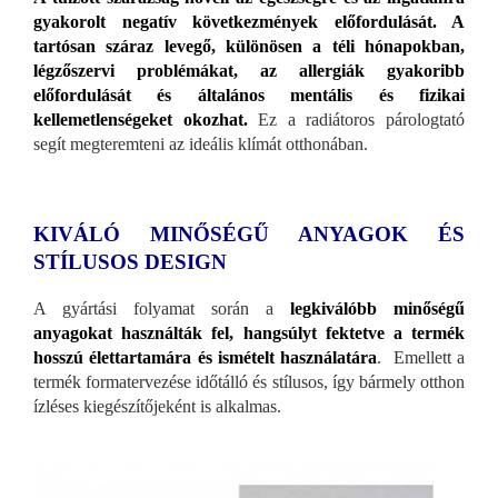
gyakorolt negatív következmények előfordulását. A
tartósan száraz levegő, különösen a téli hónapokban,
légzőszervi problémákat, az allergiák gyakoribb
előfordulását és általános mentális és fizikai
kellemetlenségeket okozhat.
Ez a radiátoros párologtató
segít megteremteni az ideális klímát otthonában.
KIVÁLÓ MINŐSÉGŰ ANYAGOK ÉS
STÍLUSOS DESIGN
A gyártási folyamat során a
legkiválóbb minőségű
anyagokat használták fel, hangsúlyt fektetve a termék
hosszú élettartamára és ismételt használatára
. Emellett a
termék formatervezése időtálló és stílusos, így bármely otthon
ízléses kiegészítőjeként is alkalmas.