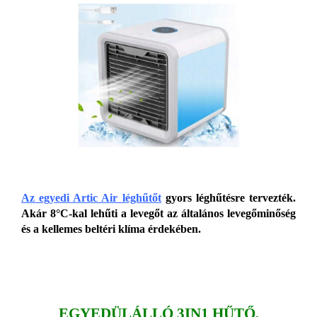
Az egyedi Artic Air léghűtőt
gyors léghűtésre tervezték.
Akár 8°C-kal lehűti a levegőt az általános levegőminőség
és a kellemes beltéri klíma érdekében.
EGYEDÜLÁLLÓ 3IN1 HŰTŐ,