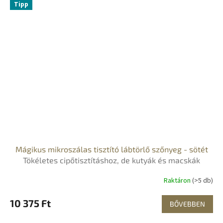
Tipp
Mágikus mikroszálas tisztító lábtörlő szőnyeg - sötét
Tökéletes cipőtisztításhoz, de kutyák és macskák
számára is
Raktáron
(>5 db)
10 375 Ft
BŐVEBBEN