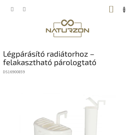
Ugrás
KOSÁR
a
fő
tartalomhoz
Légpárásító radiátorhoz –
felakasztható párologtató
DS16900859