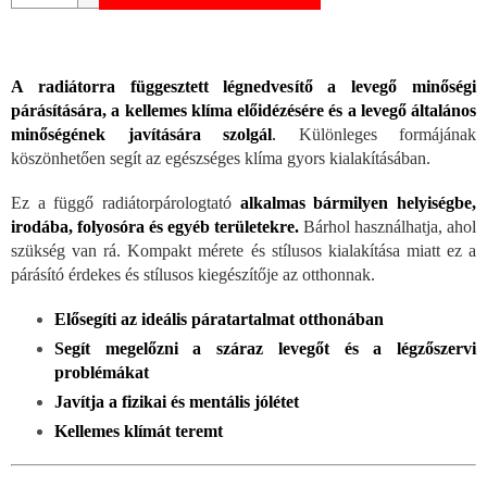
A radiátorra függesztett légnedvesítő a levegő minőségi
párásítására, a kellemes klíma előidézésére és a levegő általános
minőségének javítására szolgál
.
Különleges formájának
köszönhetően segít az egészséges klíma gyors kialakításában.
Ez a függő radiátorpárologtató
alkalmas bármilyen helyiségbe,
irodába, folyosóra és egyéb területekre.
Bárhol használhatja, ahol
szükség van rá. Kompakt mérete és stílusos kialakítása miatt ez a
párásító érdekes és stílusos kiegészítője az otthonnak.
Elősegíti az ideális páratartalmat otthonában
Segít megelőzni a száraz levegőt és a légzőszervi
problémákat
Javítja a fizikai és mentális jólétet
Kellemes klímát teremt