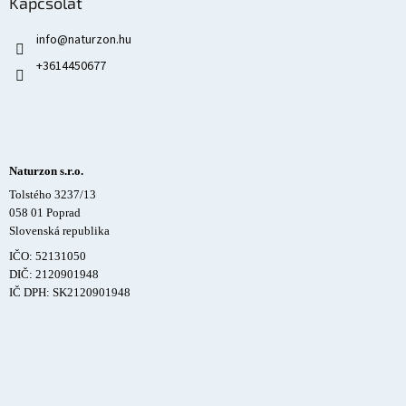
Kapcsolat
info
@
naturzon.hu
+3614450677
Naturzon s.r.o.
Tolstého 3237/13
058 01 Poprad
Slovenská republika
IČO: 52131050
DIČ: 2120901948
IČ DPH: SK2120901948