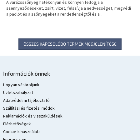
A varázsszőnyeg hatékonyan és könnyen felfogja a
szennyeződéseket, zsírt, vizet, felszívja a nedvességet, megvédi
a padlót és a szőnyegeket a rendetlenségtől és a...
ÖSSZES KAPCSOLÓDÓ TERMÉK MEGJELENÍTÉSE
L
á
Információk önnek
b
l
Hogyan vásároljunk
é
Üzletszabályzat
c
Adatvédelmi tájékoztató
Szállítási és fizetési módok
Reklamációk és visszaküldések
Elérhetőségek
Cookie-k használata
Impresszum