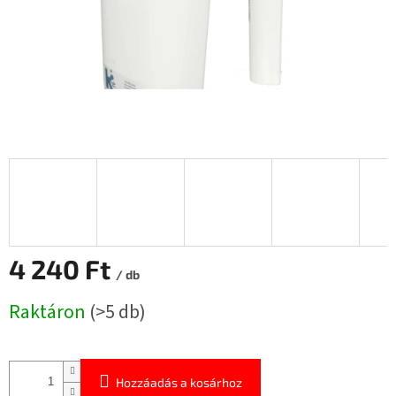
4 240 Ft
/ db
Egységár:
Raktáron
(>5 db)
Hozzáadás a kosárhoz