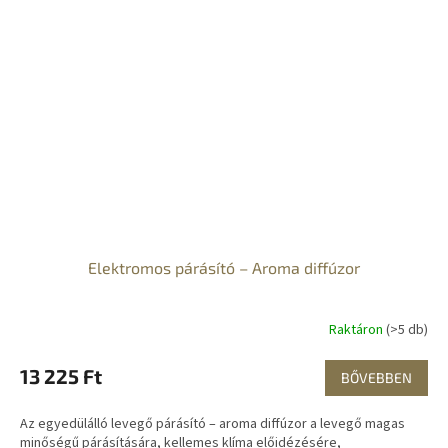
Elektromos párásító – Aroma diffúzor
Raktáron
(>5 db)
13 225 Ft
BŐVEBBEN
Az egyedülálló levegő párásító – aroma diffúzor a levegő magas
minőségű párásítására, kellemes klíma előidézésére,