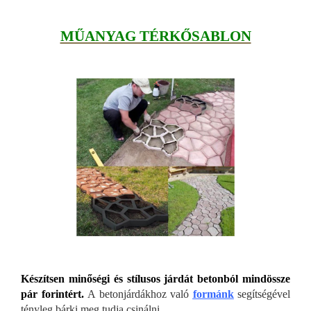
MŰANYAG TÉRKŐSABLON
Készítsen minőségi és stílusos járdát betonból mindössze
pár forintért.
A betonjárdákhoz való
formánk
segítségével
tényleg bárki meg tudja csinálni.