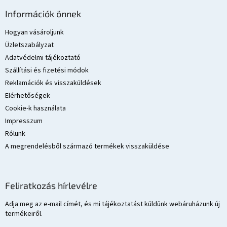
á
Információk önnek
b
l
Hogyan vásároljunk
é
Üzletszabályzat
c
Adatvédelmi tájékoztató
Szállítási és fizetési módok
Reklamációk és visszaküldések
Elérhetőségek
Cookie-k használata
Impresszum
Rólunk
A megrendelésből származó termékek visszaküldése
Feliratkozás hírlevélre
Adja meg az e-mail címét, és mi tájékoztatást küldünk webáruházunk új
termékeiről.