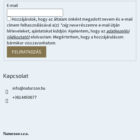
E-mail
Hozzájárulok, hogy az általam önként megadott nevem és e-mail
címem felhasználásával a(z)
*cég neve
részemre e-mail útján
hírleveleket, ajánlatokat küldjön. Kijelentem, hogy az
adatkezelési
tájékoztatót
elolvastam. Megértettem, hogy a hozzájárulásom
bármikor visszavonhatom.
FELIRATKOZÁS
Kapcsolat
info
@
naturzon.hu
+3614450677
Naturzon s.r.o.