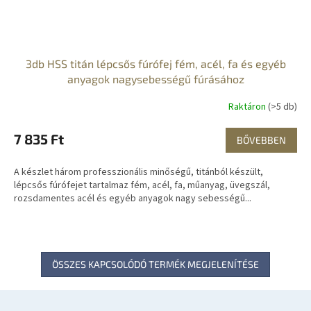
3db HSS titán lépcsős fúrófej fém, acél, fa és egyéb
anyagok nagysebességű fúrásához
Raktáron
(>5 db)
7 835 Ft
BŐVEBBEN
A készlet három professzionális minőségű, titánból készült,
lépcsős fúrófejet tartalmaz fém, acél, fa, műanyag, üvegszál,
rozsdamentes acél és egyéb anyagok nagy sebességű...
ÖSSZES KAPCSOLÓDÓ TERMÉK MEGJELENÍTÉSE
L