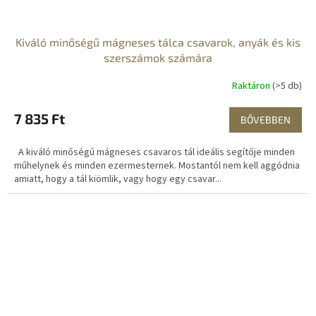
Kiváló minőségű mágneses tálca csavarok, anyák és kis
szerszámok számára
Raktáron
(>5 db)
7 835 Ft
BŐVEBBEN
A kiváló minőségű mágneses csavaros tál ideális segítője minden
műhelynek és minden ezermesternek. Mostantól nem kell aggódnia
amiatt, hogy a tál kiömlik, vagy hogy egy csavar...