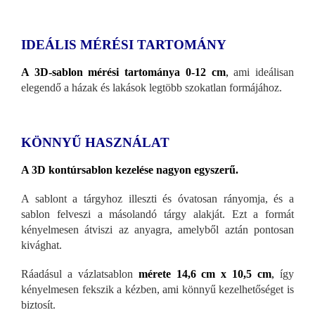
IDEÁLIS MÉRÉSI TARTOMÁNY
A 3D-sablon mérési tartománya 0-12 cm
,
ami ideálisan
elegendő a házak és lakások legtöbb szokatlan formájához.
KÖNNYŰ HASZNÁLAT
A 3D kontúrsablon kezelése nagyon egyszerű.
A sablont a tárgyhoz illeszti és óvatosan rányomja, és a
sablon felveszi a másolandó tárgy alakját. Ezt a formát
kényelmesen átviszi az anyagra, amelyből aztán pontosan
kivághat.
Ráadásul a vázlatsablon
mérete 14,6 cm x 10,5 cm
,
így
kényelmesen fekszik a kézben, ami könnyű kezelhetőséget is
biztosít.