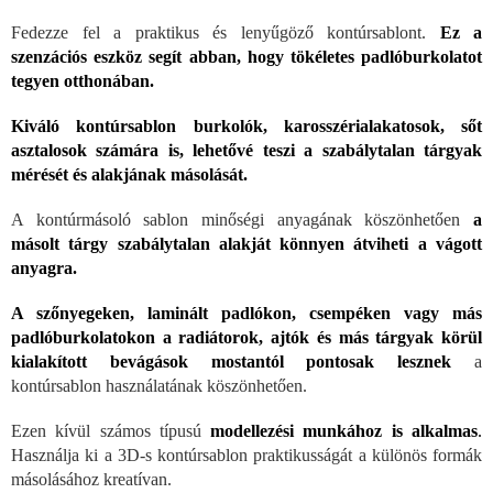
Fedezze fel a praktikus és lenyűgöző kontúrsablont.
Ez a
szenzációs eszköz segít abban, hogy tökéletes padlóburkolatot
tegyen otthonában.
Kiváló kontúrsablon burkolók, karosszérialakatosok, sőt
asztalosok számára is, lehetővé teszi a szabálytalan tárgyak
mérését és alakjának másolását.
A kontúrmásoló sablon minőségi anyagának köszönhetően
a
másolt tárgy szabálytalan alakját könnyen átviheti a vágott
anyagra.
A szőnyegeken, laminált padlókon, csempéken vagy más
padlóburkolatokon a radiátorok, ajtók és más tárgyak körül
kialakított bevágások mostantól pontosak lesznek
a
kontúrsablon használatának köszönhetően.
Ezen kívül számos típusú
modellezési munkához is alkalmas
.
Használja ki a 3D-s kontúrsablon praktikusságát a különös formák
másolásához kreatívan.