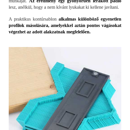
munkáját.
Az eredmény egy
gyönyörűen lerakott padló
lesz, anélkül, hogy a nem kívánt lyukakat ki kellene javítani.
A praktikus kontúrsablon
alkalmas különböző egyenetlen
profilok másolására, amelyekkel aztán pontos vágásokat
végezhet az adott alakzatnak megfelelően.