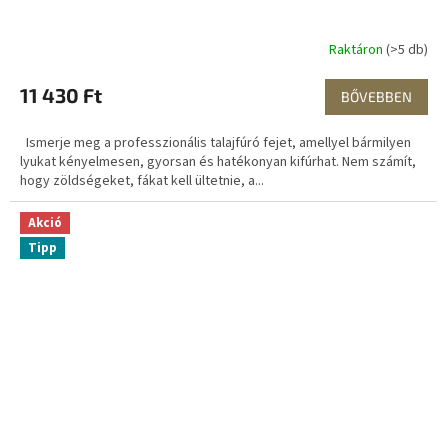
Raktáron
(>5 db)
11 430 Ft
BŐVEBBEN
Ismerje meg a professzionális talajfúró fejet, amellyel bármilyen
lyukat kényelmesen, gyorsan és hatékonyan kifúrhat. Nem számít,
hogy zöldségeket, fákat kell ültetnie, a...
Akció
Tipp