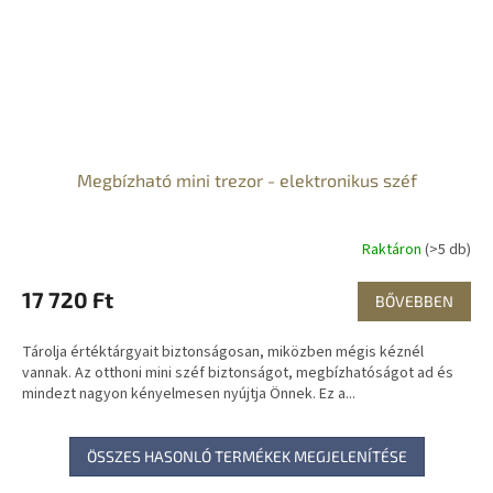
Megbízható mini trezor - elektronikus széf
Raktáron
(>5 db)
17 720 Ft
BŐVEBBEN
Tárolja értéktárgyait biztonságosan, miközben mégis kéznél
vannak. Az otthoni mini széf biztonságot, megbízhatóságot ad és
mindezt nagyon kényelmesen nyújtja Önnek. Ez a...
ÖSSZES HASONLÓ TERMÉKEK MEGJELENÍTÉSE