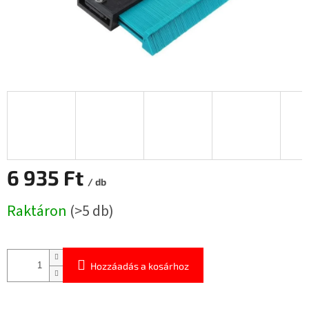
6 935 Ft
/ db
Egységár:
Raktáron
(>5 db)
Hozzáadás a kosárhoz