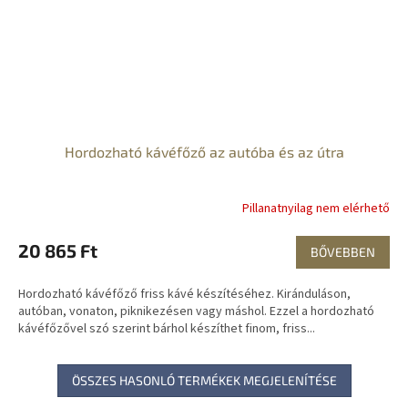
Hordozható kávéfőző az autóba és az útra
Pillanatnyilag nem elérhető
20 865 Ft
BŐVEBBEN
Hordozható kávéfőző friss kávé készítéséhez. Kiránduláson,
autóban, vonaton, piknikezésen vagy máshol. Ezzel a hordozható
kávéfőzővel szó szerint bárhol készíthet finom, friss...
ÖSSZES HASONLÓ TERMÉKEK MEGJELENÍTÉSE