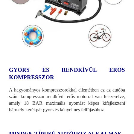
GYORS ÉS RENDKÍVÜL ERŐS
KOMPRESSZOR
A hagyományos kompresszorokkal ellentétben ez az autóba
szánt kompresszor rendkívül erős motorral van felszerelve,
amely 18 BAR maximális nyomást képes kifejleszteni
bármely kerékpár gyors és kényelmes felfújásához.
MINDEN TÍPUSÚ AUTÓHOZ ALKALMAS