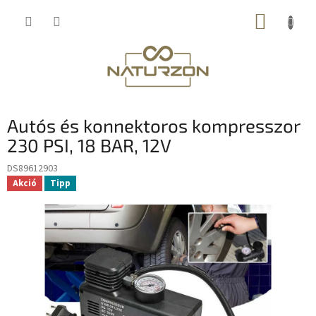
Ugrás
KOSÁR
a
fő
tartalomhoz
Autós és konnektoros kompresszor
230 PSI, 18 BAR, 12V
DS89612903
Akció
Tipp