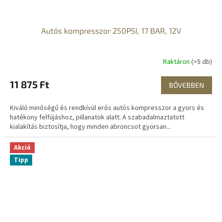
Autós kompresszor 250PSI, 17 BAR, 12V
Raktáron
(>5 db)
11 875 Ft
BŐVEBBEN
Kiváló minőségű és rendkívül erős autós kompresszor a gyors és
hatékony felfújáshoz, pillanatok alatt. A szabadalmaztatott
kialakítás biztosítja, hogy minden abroncsot gyorsan...
Akció
Tipp