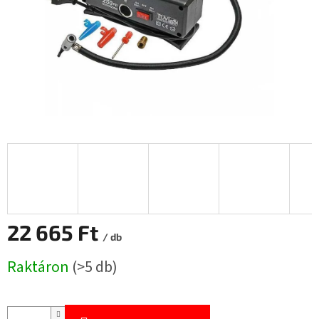
22 665 Ft
/ db
Egységár:
Raktáron
(>5 db)