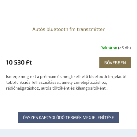
Autós bluetooth fm transzmitter
Raktáron
(>5 db)
10 530 Ft
BŐVEBBEN
Ismerje meg ezt a prémium és megfizethető bluetooth fm jeladót
többfunkciós felhasználással, amely zenelejátszáshoz,
rádióhallgatáshoz, autós töltőként és kihangosítóként...
ÖSSZES KAPCSOLÓDÓ TERMÉK MEGJELENÍTÉSE