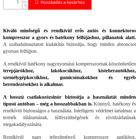
Hozzáadás a kosárhoz
Kiváló minőségű és rendkívül erős autós és konnektoros
kompresszor a gyors és hatékony felfújáshoz, pillanatok alatt.
A szabadalmaztatott kialakítás biztosítja, hogy minden abroncsot
gyorsan felfújjon.
A rendkívül hatékony nagynyomású kompresszornak köszönhetően
terepjárókhoz, lakókocsikhoz, kisteherautókhoz,
személygépkocsikhoz, gumicsónakokhoz és egyéb
berendezésekhez is alkalmas
.
A hosszú csatlakozózsinór biztosítja a használatát minden
típusú autóban – még a hosszabbakban is.
Könnyű, hatékony és
rendkívül biztonságos a használata. Intelligens védelmet tartalmaz a
termék túláramának, túlfeszültségének és rövidzárlatának
megakadályozására.
Rendkívül nagy teljesítményű kompresszor autókhoz,