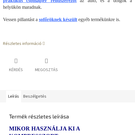
praktikus csomagtér rendszerezőt
az autó, és a dolgok a
helyükön maradnak.
Vessen pillantást a
sofőröknek készült
egyéb termékünkre is.
Részletes információ
KÉRDÉS
MEGOSZTÁS
Leírás
Beszélgetés
Termék részletes leírása
MIKOR HASZNÁLJA KI A