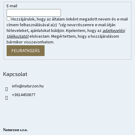
E-mail
Hozzájárulok, hogy az általam önként megadott nevem és e-mail
címem felhasználásával a(z)
*cég neve
részemre e-mail útján
hírleveleket, ajánlatokat küldjön. Kijelentem, hogy az
adatkezelési
tájékoztatót
elolvastam. Megértettem, hogy a hozzájárulásom
bármikor visszavonhatom.
FELIRATKOZÁS
Kapcsolat
info
@
naturzon.hu
+3614450677
Naturzon s.r.o.