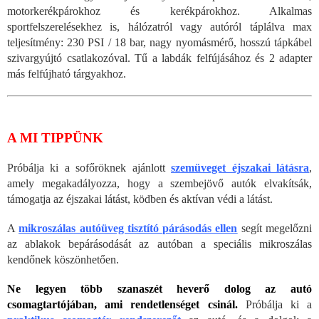
motorkerékpárokhoz és kerékpárokhoz. Alkalmas
sportfelszerelésekhez is, hálózatról vagy autóról táplálva max
teljesítmény: 230 PSI / 18 bar, nagy nyomásmérő, hosszú tápkábel
szivargyújtó csatlakozóval. Tű a labdák felfújásához és 2 adapter
más felfújható tárgyakhoz.
A MI TIPPÜNK
Próbálja ki a sofőröknek ajánlott
szemüveget éjszakai látásra
,
amely megakadályozza, hogy a szembejövő autók elvakítsák,
támogatja az éjszakai látást, ködben és aktívan védi a látást.
A
mikroszálas autóüveg tisztító párásodás ellen
segít megelőzni
az ablakok bepárásodását az autóban a speciális mikroszálas
kendőnek köszönhetően.
Ne legyen több szanaszét heverő dolog az autó
csomagtartójában, ami rendetlenséget csinál.
Próbálja ki a