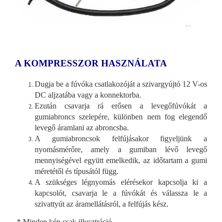
A KOMPRESSZOR HASZNÁLATA
Dugja be a fúvóka csatlakozóját a szivargyújtó 12 V-os
DC aljzatába vagy a konnektorba.
Ezután csavarja rá erősen a levegőfúvókát a
gumiabroncs szelepére, különben nem fog elegendő
levegő áramlani az abroncsba.
A gumiabroncsok felfújásakor figyeljünk a
nyomásmérőre, amely a gumiban lévő levegő
mennyiségével együtt emelkedik, az időtartam a gumi
méretétől és típusától függ.
A szükséges légnyomás elérésekor kapcsolja ki a
kapcsolót, csavarja le a fúvókát és válassza le a
szivattyút az áramellátásról, a felfújás kész.
* Minden kép csak illusztráció.