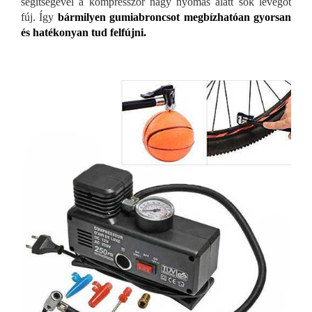
segítségével a kompresszor nagy nyomás alatt sok levegőt
fúj. Így
bármilyen gumiabroncsot megbízhatóan gyorsan
és hatékonyan tud felfújni.