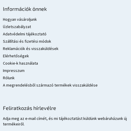
L
á
Információk önnek
b
l
Hogyan vásároljunk
é
Üzletszabályzat
c
Adatvédelmi tájékoztató
Szállítási és fizetési módok
Reklamációk és visszaküldések
Elérhetőségek
Cookie-k használata
Impresszum
Rólunk
A megrendelésből származó termékek visszaküldése
Feliratkozás hírlevélre
Adja meg az e-mail címét, és mi tájékoztatást küldünk webáruházunk új
termékeiről.