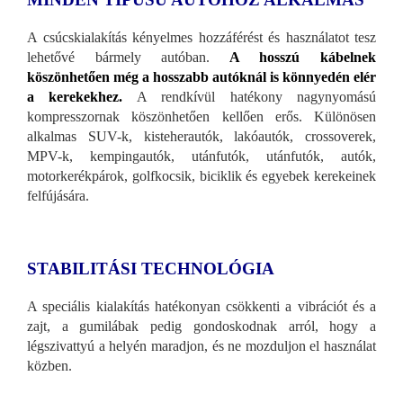
A csúcskialakítás kényelmes hozzáférést és használatot tesz
lehetővé bármely autóban.
A hosszú kábelnek
köszönhetően még a hosszabb autóknál is könnyedén elér
a kerekekhez.
A rendkívül hatékony nagynyomású
kompresszornak köszönhetően kellően erős. Különösen
alkalmas SUV-k, kisteherautók, lakóautók, crossoverek,
MPV-k, kempingautók, utánfutók, utánfutók, autók,
motorkerékpárok, golfkocsik, biciklik és egyebek kerekeinek
felfújására.
STABILITÁSI TECHNOLÓGIA
A speciális kialakítás hatékonyan csökkenti a vibrációt és a
zajt, a gumilábak pedig gondoskodnak arról, hogy a
légszivattyú a helyén maradjon, és ne mozduljon el használat
közben.