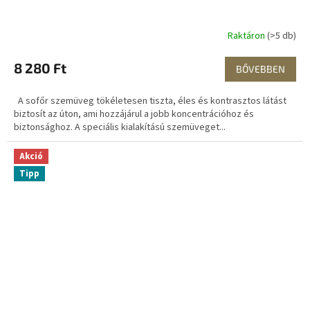
Raktáron
(>5 db)
8 280 Ft
BŐVEBBEN
A sofőr szemüveg tökéletesen tiszta, éles és kontrasztos látást
biztosít az úton, ami hozzájárul a jobb koncentrációhoz és
biztonsághoz. A speciális kialakítású szemüveget...
Akció
Tipp