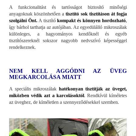
A funkcionalitást és tartósságot biztosító minőségi
anyagoknak köszönhetően a
tisztító sok tisztításon át fogja
szolgálni Önt.
A tisztító
kompakt és könnyen hordozható
,
így bárhol tarthatja az autójában. Az egyedülálló mikroszálak
különleges, a hagyományos kendőknél és egyéb
tisztítószereknél sokszor nagyobb nedvszívó képességgel
rendelkeznek.
NEM KELL AGGÓDNI AZ ÜVEG
MEGKARCOLÁSA MIATT
A speciális mikroszálak
hatékonyan tisztítják az üveget,
miközben védik azt a karcolásoktól
.
Rendkívül kíméletes
az üveghez, de kíméletlen a szennyeződésekkel szemben.