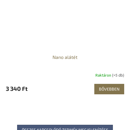
Nano alátét
Raktáron
(>5 db)
3 340 Ft
BŐVEBBEN
ÖSSZES KAPCSOLÓDÓ TERMÉK MEGJELENÍTÉSE