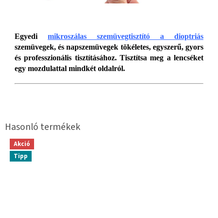
Egyedi
mikroszálas szemüvegtisztító a dioptriás
szemüvegek, és napszemüvegek tökéletes, egyszerű, gyors
és professzionális tisztításához. Tisztítsa meg a lencséket
egy mozdulattal mindkét oldalról.
Akció
Tipp