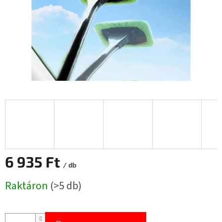
6 935 Ft
/ db
Egységár:
Raktáron
(>5 db)