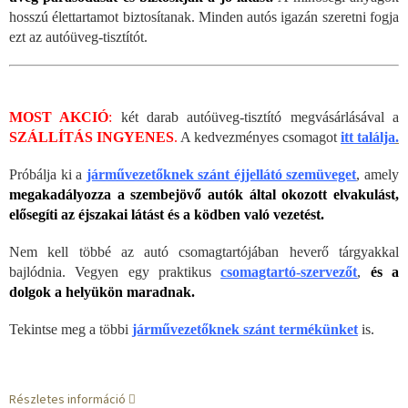
hosszú élettartamot biztosítanak. Minden autós igazán szeretni fogja
ezt az autóüveg-tisztítót.
MOST AKCIÓ
:
két darab autóüveg-tisztító megvásárlásával a
SZÁLLÍTÁS INGYENES
.
A kedvezményes csomagot
itt találja
.
Próbálja ki a
járművezetőknek szánt éjjellátó szemüveget
, amely
megakadályozza a szembejövő autók által okozott elvakulást,
elősegíti az éjszakai látást és a ködben való vezetést.
Nem kell többé az autó csomagtartójában heverő tárgyakkal
bajlódnia. Vegyen egy praktikus
csomagtartó-szervezőt
,
és a
dolgok a helyükön maradnak.
Tekintse meg a többi
járművezetőknek szánt termékünket
is.
Részletes információ