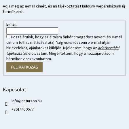
Adja meg az e-mail címét, és mi tájékoztatást küldünk webáruházunk új
termékeiről.
E-mail
Hozzájárulok, hogy az általam önként megadott nevem és e-mail
címem felhasználásával a(z)
*cég neve
részemre e-mail útján
hírleveleket, ajánlatokat küldjön. Kijelentem, hogy az
adatkezelési
tájékoztatót
elolvastam. Megértettem, hogy a hozzájárulásom
bármikor visszavonhatom.
FELIRATKOZÁS
Kapcsolat
info
@
naturzon.hu
+3614450677