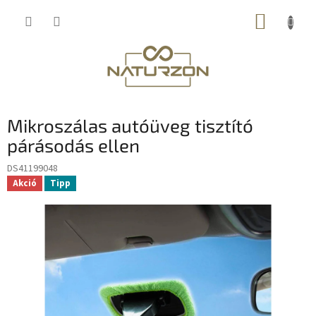
Ugrás
KOSÁR
a
fő
tartalomhoz
Mikroszálas autóüveg tisztító
párásodás ellen
DS41199048
Akció
Tipp