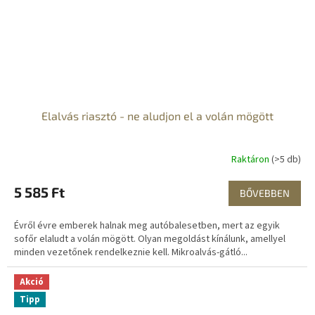
Elalvás riasztó - ne aludjon el a volán mögött
Raktáron
(>5 db)
5 585 Ft
BŐVEBBEN
Évről évre emberek halnak meg autóbalesetben, mert az egyik
sofőr elaludt a volán mögött. Olyan megoldást kínálunk, amellyel
minden vezetőnek rendelkeznie kell. Mikroalvás-gátló...
Akció
Tipp