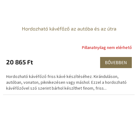
Hordozható kávéfőző az autóba és az útra
Pillanatnyilag nem elérhető
20 865 Ft
BŐVEBBEN
Hordozható kávéfőző friss kávé készítéséhez. Kiránduláson,
autóban, vonaton, piknikezésen vagy máshol. Ezzel a hordozható
kávéfőzővel szó szerint bárhol készíthet finom, friss...