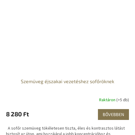
Szemüveg éjszakai vezetéshez sofőröknek
Raktáron
(>5 db)
8 280 Ft
BŐVEBBEN
A sofőr szemüveg tökéletesen tiszta, éles és kontrasztos látást
biztosít az úton, ami hozzájárul a jobb koncentrációhoz és