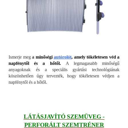
Ismerje meg
a
minős
égi
autórolót
, amely tökéletesen véd a
napfénytől és a hőtől.
A legmagasabb minőségű
anyagoknak és a speciális gyártási technológiának
köszönhetően úgy tervezték, hogy tökéletesen védjen a
napfénytől és a hőtől.
LÁTÁSJAVÍTÓ SZEMÜVEG -
PERFORÁLT SZEMTRÉNER