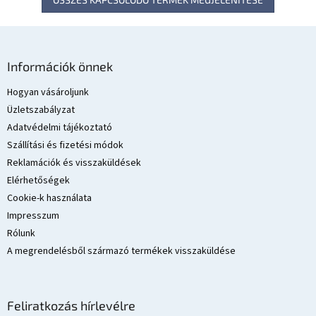
L
á
Információk önnek
b
l
Hogyan vásároljunk
é
Üzletszabályzat
c
Adatvédelmi tájékoztató
Szállítási és fizetési módok
Reklamációk és visszaküldések
Elérhetőségek
Cookie-k használata
Impresszum
Rólunk
A megrendelésből származó termékek visszaküldése
Feliratkozás hírlevélre