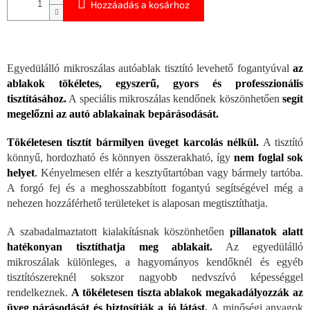
Hozzáadás a kosárhoz
Egyedülálló mikroszálas autóablak tisztító levehető fogantyúval
az
ablakok tökéletes, egyszerű, gyors és professzionális
tisztításához.
A speciális mikroszálas kendőnek köszönhetően
segít
megelőzni az autó ablakainak bepárásodását.
Tökéletesen tisztít bármilyen üveget karcolás nélkül.
A tisztító
könnyű, hordozható és könnyen összerakható, így
nem foglal sok
helyet
.
Kényelmesen elfér a kesztyűtartóban vagy bármely tartóba.
A forgó fej és a meghosszabbított fogantyú segítségével még a
nehezen hozzáférhető területeket is alaposan megtisztíthatja.
A szabadalmaztatott kialakításnak köszönhetően
pillanatok alatt
hatékonyan tisztíthatja meg ablakait.
Az egyedülálló
mikroszálak különleges, a hagyományos kendőknél és egyéb
tisztítószereknél sokszor nagyobb nedvszívó képességgel
rendelkeznek.
A tökéletesen tiszta ablakok megakadályozzák az
üveg párásodását és biztosítják a jó látást.
A minőségi anyagok