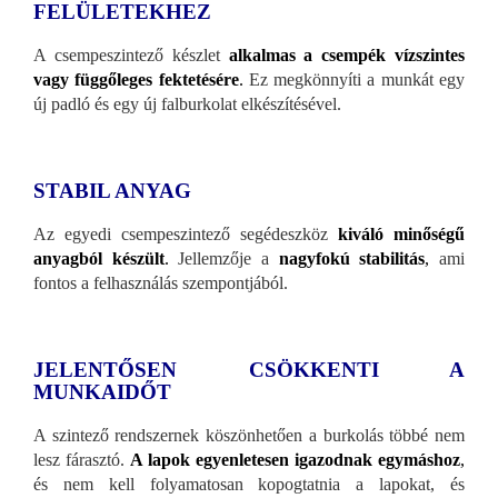
FELÜLETEKHEZ
A csempeszintező készlet
alkalmas a csempék vízszintes
vagy függőleges fektetésére
.
Ez megkönnyíti a munkát egy
új padló és egy új falburkolat elkészítésével.
STABIL ANYAG
Az egyedi csempeszintező segédeszköz
kiváló minőségű
anyagból készült
.
Jellemzője a
nagyfokú stabilitás
,
ami
fontos a felhasználás szempontjából.
JELENTŐSEN CSÖKKENTI A
MUNKAIDŐT
A szintező rendszernek köszönhetően a burkolás többé nem
lesz fárasztó.
A lapok egyenletesen igazodnak egymáshoz
,
és nem kell folyamatosan kopogtatnia a lapokat, és