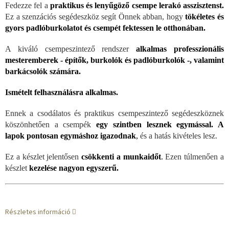
Fedezze fel a
praktikus és lenyűgöző csempe lerakó asszisztenst.
Ez a szenzációs segédeszköz segít Önnek abban, hogy
tökéletes és
gyors padlóburkolatot és csempét fektessen le otthonában.
A kiváló csempeszintező rendszer
alkalmas professzionális
mesteremberek - építők, burkolók és padlóburkolók -, valamint
barkácsolók számára.
Ismételt felhasználásra alkalmas.
Ennek a csodálatos és praktikus csempeszintező segédeszköznek
köszönhetően a csempék
egy szintben lesznek egymással. A
lapok pontosan egymáshoz igazodnak
,
és a hatás kivételes lesz.
Ez a készlet jelentősen
csökkenti a munkaidőt
.
Ezen túlmenően a
készlet
kezelése nagyon egyszerű.
Részletes információ