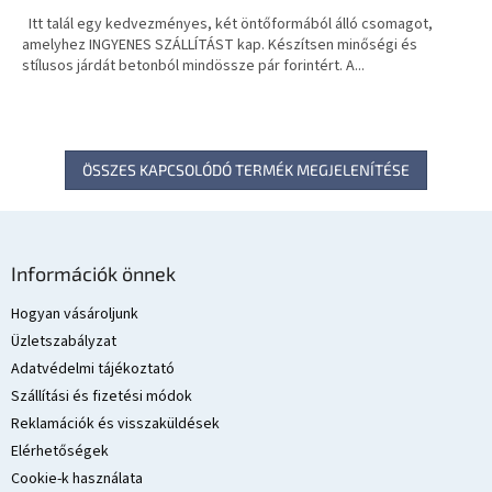
Itt talál egy kedvezményes, két öntőformából álló csomagot,
amelyhez INGYENES SZÁLLÍTÁST kap. Készítsen minőségi és
stílusos járdát betonból mindössze pár forintért. A...
ÖSSZES KAPCSOLÓDÓ TERMÉK MEGJELENÍTÉSE
L
á
Információk önnek
b
l
Hogyan vásároljunk
é
Üzletszabályzat
c
Adatvédelmi tájékoztató
Szállítási és fizetési módok
Reklamációk és visszaküldések
Elérhetőségek
Cookie-k használata