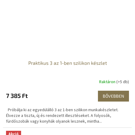
Praktikus 3 az 1-ben szilikon készlet
Raktáron
(>5 db)
7 385 Ft
BŐVEBBEN
Próbálja ki az egyedülálló 3 az 1-ben szilikon munkakészletet.
Élvezze a tiszta, új és rendezett illesztéseket. A folyosók,
fürdőszobák vagy konyhák olyanok lesznek, mintha...
Akció