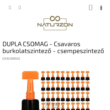
Ugrás
KOSÁR
a
fő
tartalomhoz
DUPLA CSOMAG - Csavaros
burkolatszintező - csempeszintező
DA91006925