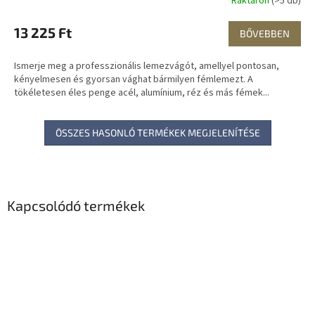
Raktáron
(>5 db)
13 225 Ft
BŐVEBBEN
Ismerje meg a professzionális lemezvágót, amellyel pontosan,
kényelmesen és gyorsan vághat bármilyen fémlemezt. A
tökéletesen éles penge acél, alumínium, réz és más fémek...
ÖSSZES HASONLÓ TERMÉKEK MEGJELENÍTÉSE
Kapcsolódó termékek