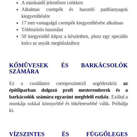
A munkaidő jelentősen csökken
Alkalmas csempék és hasonló padlóanyagok
kiegyenlítésére
17 mm vastagságú csempék kiegyenlítésére alkalmas
Többszörös használat
50 kiegyenlítő klipsz a készletben, plusz egy speciális
kulcs az anyák meghúzásához
KŐMŰVESEK ÉS BARKÁCSOLÓK
SZÁMÁRA
Ez a csodálatos csempeszintező segédeszköz
az
építőiparban dolgozó profi mesteremberek és a
barkácsolók számára egyaránt megfelelő eszköz
.
Ezáltal a
munkája sokkal könnyebbé és tökéletesebbé válik. Próbálja
ki.
VÍZSZINTES ÉS FÜGGŐLEGES