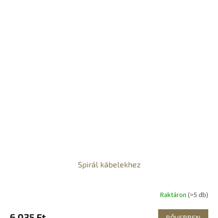
Spirál kábelekhez
Raktáron
(>5 db)
6 035 Ft
BŐVEBBEN