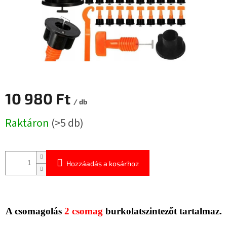
10 980 Ft
/ db
Egységár:
Raktáron
(>5 db)
Hozzáadás a kosárhoz
A csomagolás
2 csomag
burkolatszintezőt tartalmaz.