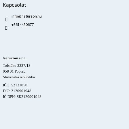
Kapcsolat
info
@
naturzon.hu
+3614450677
Naturzon s.r.o.
Tolstého 3237/13
058 01 Poprad
Slovenská republika
IČO: 52131050
DIČ: 2120901948
IČ DPH: SK2120901948