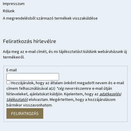
Impresszum
Rólunk
A megrendelésből származó termékek visszaküldése
Feliratkozás hírlevélre
Adja meg az e-mail címét, és mi tájékoztatást küldünk webáruházunk új
termékeiről.
E-mail
Hozzájárulok, hogy az általam önként megadott nevem és e-mail
címem felhasználásával a(z)
*cég neve
részemre e-mail útján
hírleveleket, ajánlatokat küldjön. Kijelentem, hogy az
adatkezelési
tájékoztatót
elolvastam. Megértettem, hogy a hozzájárulásom
bármikor visszavonhatom.
FELIRATKOZÁS