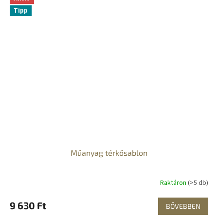
Tipp
Műanyag térkősablon
Raktáron
(>5 db)
9 630 Ft
BŐVEBBEN