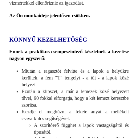
vízmértékkel ellenőriznie az igazodást.
Az Ön munkaideje jelentősen csökken.
KÖNNYŰ KEZELHETŐSÉG
Ennek a praktikus csempeszintező készletnek a kezelése
nagyon egyszerű:
Miután a ragasztót felvitte és a lapok a helyükre
kerültek, a fém "T" tengelyt - a tűt - a lapok közé
helyezi.
Ezután a klipszet, a már a lemezek közé helyezett
tűvel, 90 fokkal elforgatja, hogy a két lemezt keresztbe
szorítsa.
Kezdje el meghúzni a fekete anyát a mellékelt
csavarkulcs segítségével.
A szorítóerő függhet a lapok vastagságától és
típusától.