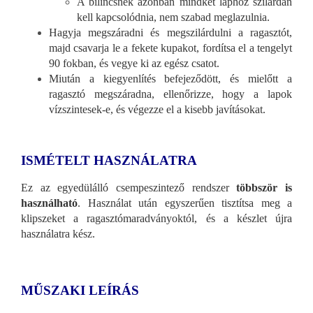
A bilincsnek azonban mindkét laphoz szilárdan
kell kapcsolódnia, nem szabad meglazulnia.
Hagyja megszáradni és megszilárdulni a ragasztót,
majd csavarja le a fekete kupakot, fordítsa el a tengelyt
90 fokban, és vegye ki az egész csatot.
Miután a kiegyenlítés befejeződött, és mielőtt a
ragasztó megszáradna, ellenőrizze, hogy a lapok
vízszintesek-e, és végezze el a kisebb javításokat.
ISMÉTELT HASZNÁLATRA
Ez az egyedülálló csempeszintező rendszer
többször is
használható
. Használat után egyszerűen tisztítsa meg a
klipszeket a ragasztómaradványoktól, és a készlet újra
használatra kész.
MŰSZAKI LEÍRÁS