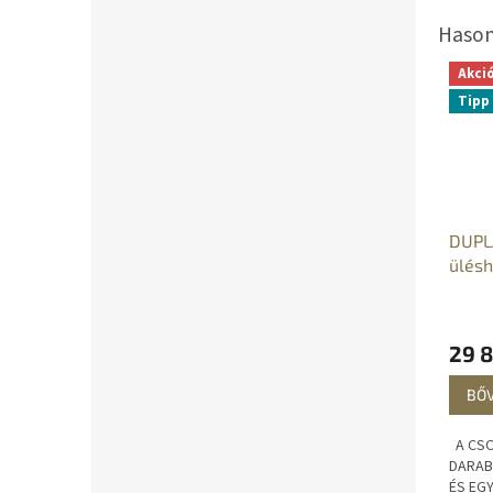
Akci
Tipp
DUPL
ülésh
termo
29 8
BŐ
A CSO
DARAB
ÉS EG