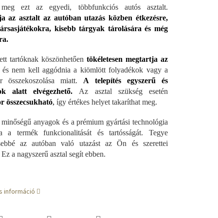
 meg ezt az egyedi, többfunkciós autós asztalt.
ja az asztalt az autóban utazás közben étkezésre,
társasjátékokra, kisebb tárgyak tárolására és még
ra.
ett tartóknak köszönhetően
tökéletesen megtartja az
, és nem kell aggódnia a kiömlött folyadékok vagy a
ér összekoszolása miatt.
A telepítés egyszerű és
tok alatt elvégezhető.
Az asztal szükség esetén
r összecsukható
,
így értékes helyet takaríthat meg.
 minőségű anyagok és a prémium gyártási technológia
ja a termék funkcionalitását és tartósságát. Tegye
esebbé az autóban való utazást az Ön és szerettei
 Ez a nagyszerű asztal segít ebben.
s információ