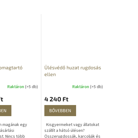
omagtartó
Ülésvédő huzat rugdosás
ellen
Raktáron
(>5 db)
Raktáron
(>5 db)
t
4 240 Ft
BEN
BŐVEBBEN
 magának egy
Kisgyermeket vagy állatokat
ásárlási
szállít a hátsó ülésen?
st. Nincs több
Összerugdossák, karcolják és