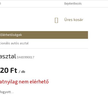
KOZTATÓ
SZÁLLÍTÁSI ÉS FIZETÉSI MÓDOK
Bejelentkezés
REKLAMÁCIÓK ÉS VISSZAKÜ
KOSÁR
Üres kosár
Elérhetőségek
ionális autós asztal
asztal
DA65990017
820 Ft
/ db
:
natnyilag nem elérhető
lfogyott…