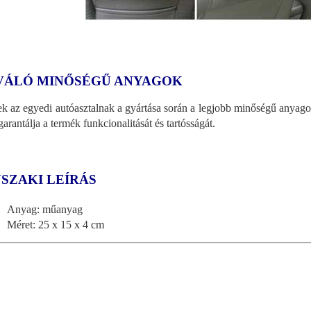
VÁLÓ MINŐSÉGŰ ANYAGOK
k az egyedi autóasztalnak a gyártása során a legjobb minőségű anyagok
garantálja a termék funkcionalitását és tartósságát.
SZAKI LEÍRÁS
Anyag: műanyag
Méret: 25 x 15 x 4 cm