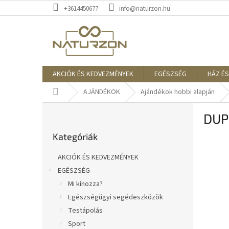
Ugrás
+3614450677
info@naturzon.hu
a
fő
tartalomhoz
AKCIÓK ÉS KEDVEZMÉNYEK
EGÉSZSÉG
HÁZ ÉS
Kezdőlap
AJÁNDÉKOK
Ajándékok hobbi alapján
O
DUP
l
Kategóriák
d
Kategóriák
átugrása
a
l
AKCIÓK ÉS KEDVEZMÉNYEK
s
EGÉSZSÉG
ó
Mi kínozza?
p
a
Egészségügyi segédeszközök
n
Testápolás
e
Sport