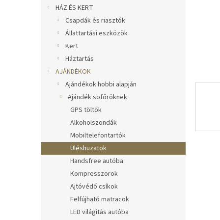
l
HÁZ ÉS KERT
Csapdák és riasztók
Állattartási eszközök
Kert
Háztartás
AJÁNDÉKOK
Ajándékok hobbi alapján
Ajándék sofőröknek
GPS töltők
Alkoholszondák
Mobiltelefontartók
Üléshuzatok
Handsfree autóba
Kompresszorok
Ajtóvédő csíkok
Felfújható matracok
LED világítás autóba