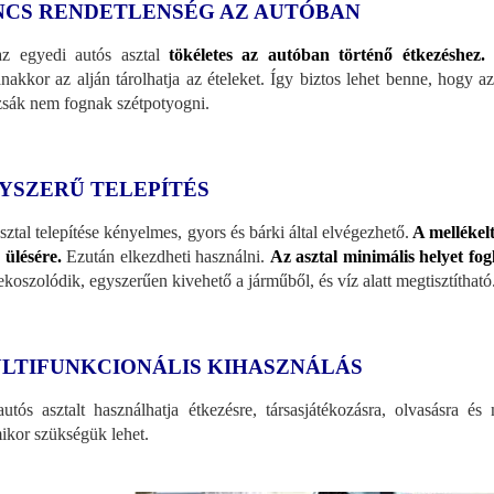
NCS RENDETLENSÉG AZ AUTÓBAN
z egyedi autós asztal
tökéletes az autóban történő étkezéshez.
K
nakkor az alján tárolhatja az ételeket. Így biztos lehet benne, hogy 
sák nem fognak szétpotyogni.
YSZERŰ TELEPÍTÉS
sztal telepítése kényelmes, gyors és bárki által elvégezhető.
A mellékelt
 ülésére.
Ezután elkezdheti használni.
Az asztal minimális helyet fog
ekoszolódik, egyszerűen kivehető a járműből, és víz alatt megtisztítható
LTIFUNKCIONÁLIS KIHASZNÁLÁS
utós asztalt használhatja étkezésre, társasjátékozásra, olvasásra és
ikor szükségük lehet.