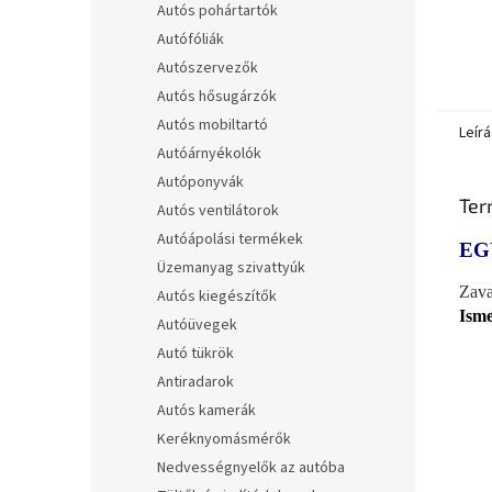
Autós pohártartók
Autófóliák
Autószervezők
Autós hősugárzók
Autós mobiltartó
Leírá
Autóárnyékolók
Autóponyvák
Ter
Autós ventilátorok
Autóápolási termékek
EG
Üzemanyag szivattyúk
Zava
Autós kiegészítők
Isme
Autóüvegek
Autó tükrök
Antiradarok
Autós kamerák
Keréknyomásmérők
Nedvességnyelők az autóba