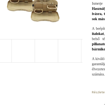
Ismerje
Használ
ivásra, 
sok más
A beépít
italokat
belső t
pillana
bármiko
A kiváló
garantál
élvezet
számára.
Részlete