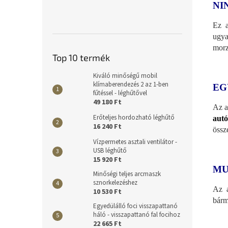
NI
Ez a
ugya
morz
Top 10 termék
Kiváló minőségű mobil
klímaberendezés 2 az 1-ben
EG
fűtéssel - léghűtővel
49 180 Ft
Az a
Erőteljes hordozható léghűtő
autó
16 240 Ft
össz
Vízpermetes asztali ventilátor -
USB léghűtő
15 920 Ft
MU
Minőségi teljes arcmaszk
sznorkelezéshez
Az a
10 530 Ft
bárm
Egyedülálló foci visszapattanó
háló - visszapattanó fal focihoz
22 665 Ft