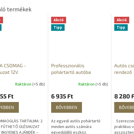
ó
Akció
Akció
Tipp
Tipp
A CSOMAG -
Professzionális
Autós cs
uzat 12V
pohártartó autóba
rendező
sztáttal
Raktáron
(>5 db)
Raktáron
(>5 db)
55 Ft
6 935 Ft
8 280 F
VEBBEN
BŐVEBBEN
BŐVEB
MAOGLÁS TARTALMA: 2
Az egyedi autós pohártartó
Szerezzen
 FŰTHETŐ ÜLÉSHUZAT
minden autós számára
praktikus v
Y INGYENES AJÁNDÉK –
egyedülálló eszköz.
assziszten