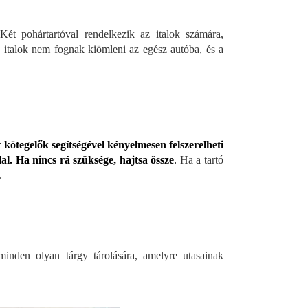
ét pohártartóval rendelkezik az italok számára,
az italok nem fognak kiömleni az egész autóba, és a
 kötegelők segítségével kényelmesen felszerelheti
lal. Ha nincs rá szüksége, hajtsa össze
.
Ha a tartó
.
 minden olyan tárgy tárolására, amelyre utasainak