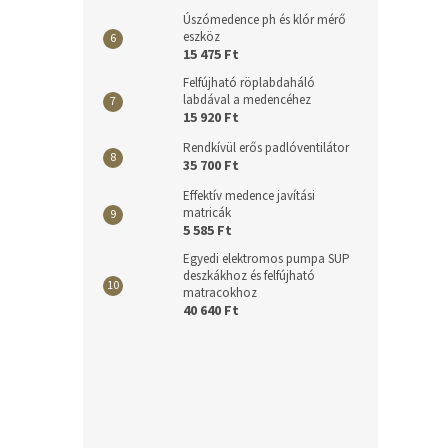
Úszómedence ph és klór mérő
eszköz
15 475 Ft
Felfújható röplabdaháló
labdával a medencéhez
15 920 Ft
Rendkívül erős padlóventilátor
35 700 Ft
Effektív medence javítási
matricák
5 585 Ft
Egyedi elektromos pumpa SUP
deszkákhoz és felfújható
matracokhoz
40 640 Ft