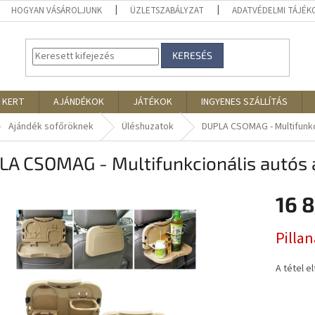
HOGYAN VÁSÁROLJUNK
ÜZLETSZABÁLYZAT
ADATVÉDELMI TÁJÉ
KERESÉS
 KERT
AJÁNDÉKOK
JÁTÉKOK
INGYENES SZÁLLÍTÁS
Ajándék sofőröknek
Üléshuzatok
DUPLA CSOMAG - Multifunkc
LA CSOMAG - Multifunkcionális autós 
16 
Egységár
Pilla
A tétel e