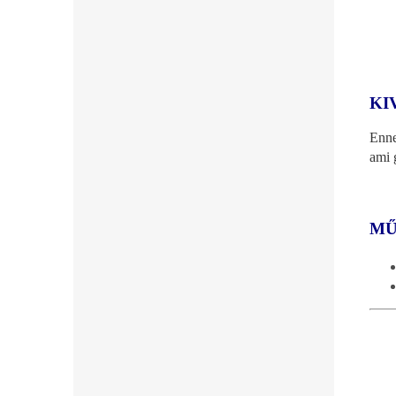
KI
Enne
ami 
M
Ű