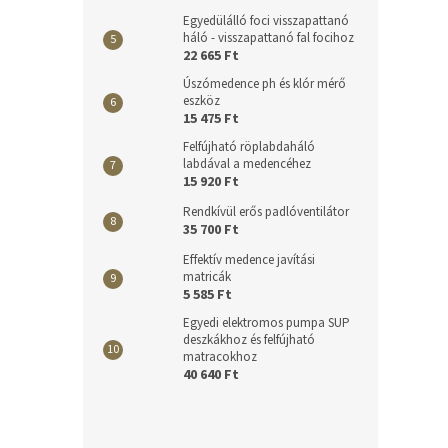
Egyedülálló foci visszapattanó
háló - visszapattanó fal focihoz
22 665 Ft
Úszómedence ph és klór mérő
eszköz
15 475 Ft
Felfújható röplabdaháló
labdával a medencéhez
15 920 Ft
Rendkívül erős padlóventilátor
35 700 Ft
Effektív medence javítási
matricák
5 585 Ft
Egyedi elektromos pumpa SUP
deszkákhoz és felfújható
matracokhoz
40 640 Ft