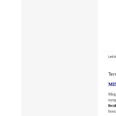
Leírá
Ter
MI
Meg 
nyug
fecs
boss