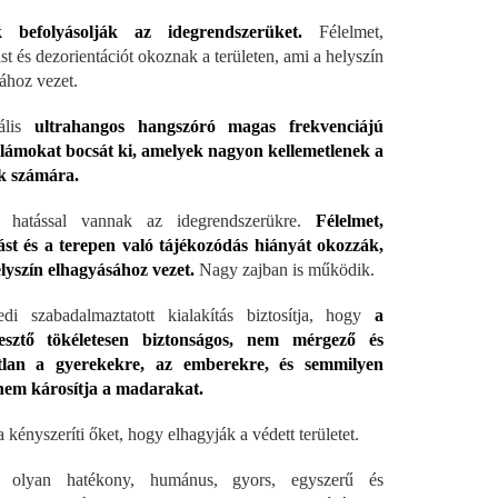
k befolyásolják az idegrendszerüket.
Félelmet,
t és dezorientációt okoznak a területen, ami a helyszín
ához vezet.
ális
ultrahangos hangszóró magas frekvenciájú
lámokat bocsát ki, amelyek nagyon kellemetlenek a
 számára.
 hatással vannak az idegrendszerükre.
Félelmet,
st és a terepen való tájékozódás hiányát okozzák,
lyszín elhagyásához vezet.
Nagy zajban is működik.
di szabadalmaztatott kialakítás biztosítja, hogy
a
esztő tökéletesen biztonságos, nem mérgező és
tlan a gyerekekre, az emberekre, és semmilyen
em károsítja a madarakat.
 kényszeríti őket, hogy elhagyják a védett területet.
olyan hatékony, humánus, gyors, egyszerű és