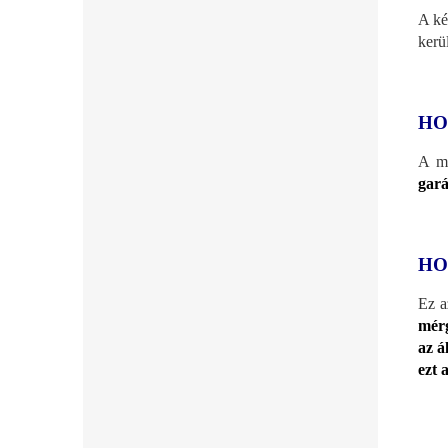
A ké
kerü
HO
A ma
gará
HO
Ez 
mérg
az á
ezt a