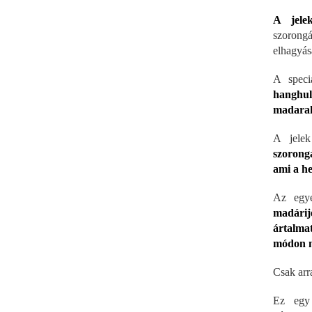
A jele
szorongás
elhagyás
A speci
hanghul
madarak
A jelek
szorongá
ami a he
Az egye
madárij
ártalma
módon n
Csak arra
Ez egy 