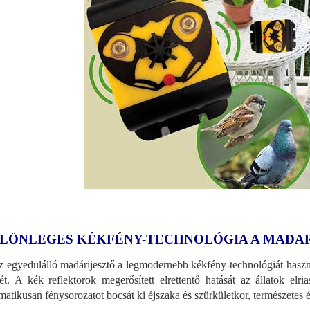
LÖNLEGES KÉKFÉNY-TECHNOLÓGIA A MADAR
z egyedülálló madárijesztő a legmodernebb kékfény-technológiát has
jét. A kék reflektorok megerősített elrettentő hatását az állatok el
matikusan fénysorozatot bocsát ki éjszaka és szürkületkor, természetes 