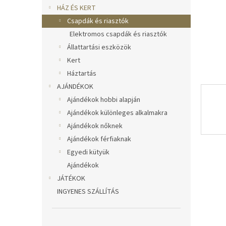
l
HÁZ ÉS KERT
Csapdák és riasztók
Elektromos csapdák és riasztók
Állattartási eszközök
Kert
Háztartás
AJÁNDÉKOK
Ajándékok hobbi alapján
Ajándékok különleges alkalmakra
Ajándékok nőknek
Ajándékok férfiaknak
Egyedi kütyük
Ajándékok
JÁTÉKOK
INGYENES SZÁLLÍTÁS