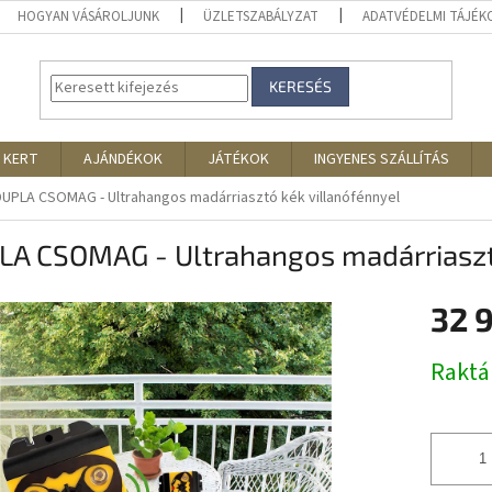
HOGYAN VÁSÁROLJUNK
ÜZLETSZABÁLYZAT
ADATVÉDELMI TÁJÉ
KERESÉS
 KERT
AJÁNDÉKOK
JÁTÉKOK
INGYENES SZÁLLÍTÁS
DUPLA CSOMAG - Ultrahangos madárriasztó kék villanófénnyel
LA CSOMAG - Ultrahangos madárriasztó
32 
Egységár
Rakt