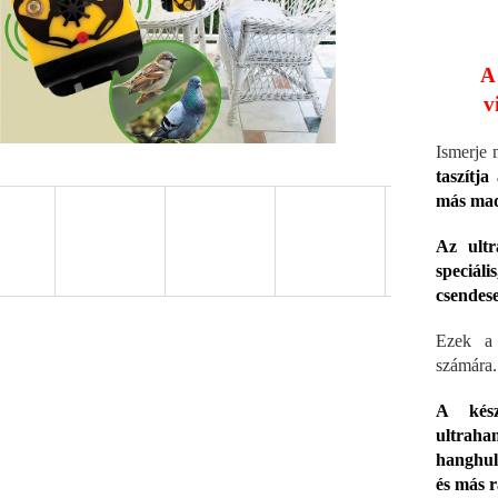
A
v
Ismerje 
taszítja
más mad
Az ultr
speciál
csendes
Ezek a 
számára
A kész
ultrah
hanghul
és más 