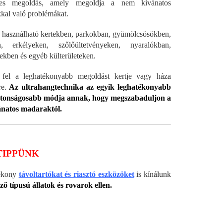
es megoldás, amely megoldja a nem kívánatos
kkal való problémákat.
ó használható kertekben, parkokban, gyümölcsösökben,
, erkélyeken, szőlőültetvényeken, nyaralókban,
kben és egyéb külterületeken.
 fel a leghatékonyabb megoldást kertje vagy háza
re.
Az ultrahangtechnika az egyik leghatékonyabb
iztonságosabb módja annak, hogy megszabaduljon a
natos madaraktól.
TIPPÜNK
ékony
távoltartókat és riasztó eszközöket
is kínálunk
ő típusú állatok és rovarok ellen.