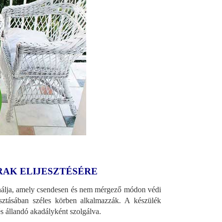
AK ELIJESZTÉSÉRE
ználja, amely csendesen és nem mérgező módon védi
riasztásában széles körben alkalmazzák. A készülék
és állandó akadályként szolgálva.