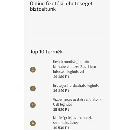
Online fizetési lehetőséget
biztosítunk
Top 10 termék
Kiváló minőségű mobil
klímaberendezés 2 az 1-ben
fűtéssel - léghűtővel
49 180 Ft
Erőteljes hordozható léghűtő
16 240 Ft
Vízpermetes asztali ventilátor -
USB léghűtő
15 920 Ft
Minőségi teljes arcmaszk
sznorkelezéshez
10 530 Ft