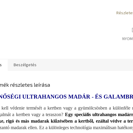
Részlete
NYOM
s
Beszélgetés
mék részletes leírása
NŐSÉGI ULTRAHANGOS MADÁR - ÉS GALAMB
kell védenie termését a kertben vagy a gyümölcsösben a különféle 
almát a kertben vagy a teraszon?
Egy speciális ultrahangos madárr
ke, rigó és más madarak kiűzésében a kertből, ezáltal védve a te
zantó madarak ellen. Ez a különleges technológia maximálisan hatékon