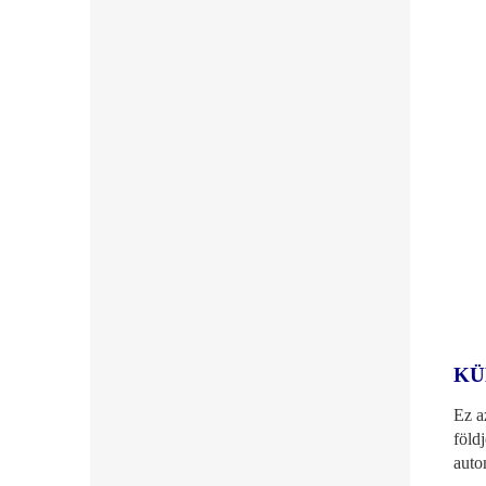
KÜ
Ez a
föld
auto