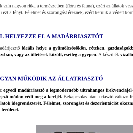
k szín nagyon ritka a természetben (flóra és fauna), ezért az állatok ve
li ezt a fényt. Félelmet és szorongást éreznek, ezért kerülik a védett kör
L HELYEZZE EL A MADÁRRIASZTÓT
dárijesztő
ideális helye a gyümölcsösökön, réteken, gazdaságokban
zsban, vagy az ültetések között, esetleg a gyepen
.
A készülék
vízáll
GYAN MŰKÖDIK AZ ÁLLATRIASZTÓ
az
egyedi madárriasztó a legmodernebb ultrahangos frekvenciajel-
ező módon védi meg a kertjét.
Bekapcsolás után a riasztó változó f
llatok idegrendszerét. Félelmet, szorongást és dezorientációt okozn
 területet.