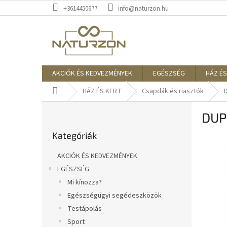
Ugrás
+3614450677
info@naturzon.hu
a
fő
tartalomhoz
AKCIÓK ÉS KEDVEZMÉNYEK
EGÉSZSÉG
HÁZ ÉS
Kezdőlap
HÁZ ÉS KERT
Csapdák és riasztók
O
DUP
l
Kategóriák
d
Kategóriák
átugrása
a
l
AKCIÓK ÉS KEDVEZMÉNYEK
s
EGÉSZSÉG
ó
Mi kínozza?
p
a
Egészségügyi segédeszközök
n
Testápolás
e
Sport