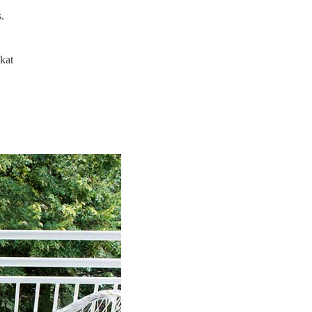
.
ókat