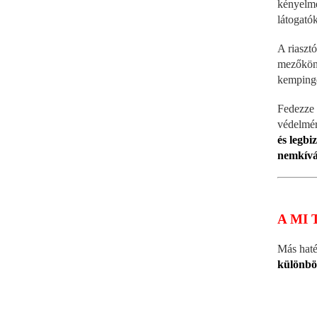
kényelm
látogató
A riaszt
mezőkön
kempinge
Fedezze
védelmé
és legb
nemkívá
A MI 
Más hat
különböz