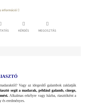
s információ
TATÁS
KÉRDÉS
MEGOSZTÁS
RIASZTÓ
madaraktól? Vagy az idegesítő galambok zaklatják
iasztó segít a madarak, például galamb, cinege,
rmést.
Alkalmas erkélyre vagy házba, riasztóként a
y és eredményes.