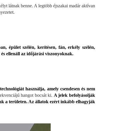
szélyt látnak benne. A legtöbb éjszakai madár aktívan
nyezetet.
, épület szélén, kerítésen, fán, erkély szélén,
ó és ellenáll az időjárási viszonyoknak.
technológiát használja, amely csendesen és nem
rekvenciájú hangot bocsát ki.
A jelek befolyásolják
ak a területen. Az állatok ezért inkább elhagyják