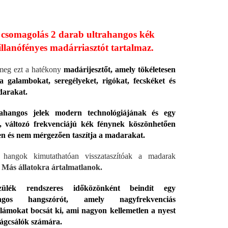
 csomagolás 2 darab ultrahangos kék
illanófényes madárriasztót tartalmaz.
meg ezt a hatékony
madárijesztőt, amely tökéletesen
 a galambokat, seregélyeket, rigókat, fecskéket és
arakat.
ahangos jelek modern technológiájának és egy
is, változó frekvenciájú kék fénynek köszönhetően
en és nem mérgezően taszítja a madarakat.
hangok kimutathatóan visszataszítóak a madarak
.
Más állatokra ártalmatlanok.
ülék rendszeres időközönként beindít egy
angos hangszórót, amely nagyfrekvenciás
lámokat bocsát ki, ami nagyon kellemetlen a nyest
rágcsálók számára.