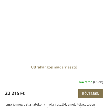
Ultrahangos madárriasztó
Raktáron
(>5 db)
22 215 Ft
BŐVEBBEN
Ismerje meg ezt a hatékony madárijesztőt, amely tökéletesen