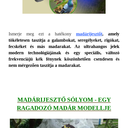
Ismerje meg ezt a hatékony
madárijesztőt
,
amely
tökéletesen taszítja a galambokat, seregélyeket, rigókat,
fecskéket és más madarakat.
Az ultrahangos jelek
modern technológiájának és egy speciális, változó
frekvenciájú kék fénynek köszönhetően csendesen és
nem mérgezően taszítja a madarakat.
MADÁRIJESZTŐ SÓLYOM - EGY
RAGADOZÓ MADÁR MODELLJE