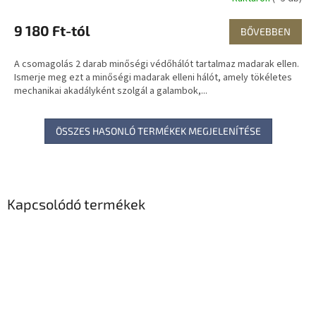
9 180 Ft-tól
BŐVEBBEN
A csomagolás 2 darab minőségi védőhálót tartalmaz madarak ellen.
Ismerje meg ezt a minőségi madarak elleni hálót, amely tökéletes
mechanikai akadályként szolgál a galambok,...
ÖSSZES HASONLÓ TERMÉKEK MEGJELENÍTÉSE
Kapcsolódó termékek