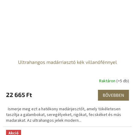
Ultrahangos madárriasztó kék villanófénnyel
Raktáron
(>5 db)
22 665 Ft
BŐVEBBEN
Ismerje meg ezt a hatékony madárijesztőt, amely tökéletesen
taszítja a galambokat, seregélyeket, rigókat, fecskéket és más
madarakat. Az ultrahangos jelek modern...
Akció