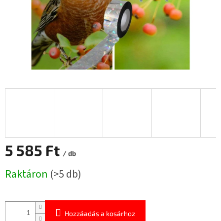
5 585 Ft
/ db
Egységár:
Raktáron
(>5 db)
Hozzáadás a kosárhoz