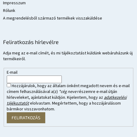
Impresszum
Rólunk
A megrendelésből származó termékek visszaküldése
Feliratkozás hírlevélre
Adja meg az e-mail címét, és mi tájékoztatást küldünk webáruházunk új
termékeiről.
E-mail
Hozzájárulok, hogy az általam önként megadott nevem és e-mail
címem felhasználásával a(z)
*cég neve
részemre e-mail útján
hírleveleket, ajánlatokat küldjön. Kijelentem, hogy az
adatkezelési
tájékoztatót
elolvastam. Megértettem, hogy a hozzájárulásom
bármikor visszavonhatom.
FELIRATKOZÁS