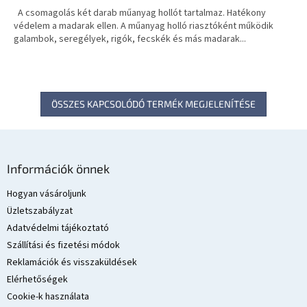
A csomagolás két darab műanyag hollót tartalmaz. Hatékony
védelem a madarak ellen. A műanyag holló riasztóként működik
galambok, seregélyek, rigók, fecskék és más madarak...
ÖSSZES KAPCSOLÓDÓ TERMÉK MEGJELENÍTÉSE
L
á
Információk önnek
b
l
Hogyan vásároljunk
é
Üzletszabályzat
c
Adatvédelmi tájékoztató
Szállítási és fizetési módok
Reklamációk és visszaküldések
Elérhetőségek
Cookie-k használata