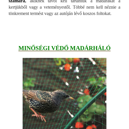
számára
,
akiknek távol kell tartaniuk a madarakat a
kertjükből vagy a veteményestől. Többé nem kell néznie a
tönkrement termést vagy az autóján lévő koszos foltokat.
MINŐSÉGI VÉDŐ MADÁRHÁLÓ