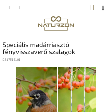
Ugrás
KOSÁR
a
fő
tartalomhoz
Speciális madárriasztó
fényvisszaverő szalagok
DS17519101