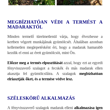
MEGBÍZHATÓAN VÉDI A TERMÉST A
MADARAKTÓL
Minden termelő türelmetlenül várja, hogy élvezhesse a
kertben végzett munkájának gyümölcsét. Általában azonban
kellemetlen meglepetésként éri, hogy a madarak hamarabb
kezdik el enni az érett gyümölcsöt, mint Ön.
Előzze meg a termés elpusztítását
azzal, hogy ezt az egyedi
fényvisszaverő szalagot a fecskék és más madarak ellen
akasztja fel gyümölcsfáira. A szalagok
megbízhatóan
elriasztják őket, és a termése védve lesz.
SZÉLESKÖRŰ ALKALMAZÁS
A fényvisszaverő szalagok madarak elleni
alkalmazása igen