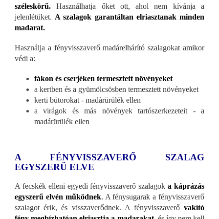
széleskörű.
Használhatja őket ott, ahol nem kívánja a
jelenlétüket.
A szalagok garantáltan elriasztanak minden
madarat.
Használja a fényvisszaverő madárelhárító szalagokat amikor
védi a:
fákon és cserjéken termesztett növényeket
a kertben és a gyümölcsösben termesztett növényeket
kerti bútorokat - madárürülék ellen
a virágok és más növények tartószerkezeteit - a
madárürülék ellen
A FÉNYVISSZAVERŐ SZALAG
EGYSZERŰ ELVE
A fecskék elleni egyedi fényvisszaverő szalagok
a káprázás
egyszerű elvén működnek
.
A fénysugarak a fényvisszaverő
szalagot érik, és visszaverődnek. A fényvisszaverő
vakító
fény megbízhatóan elriasztja a madarakat
,
és így nem kell