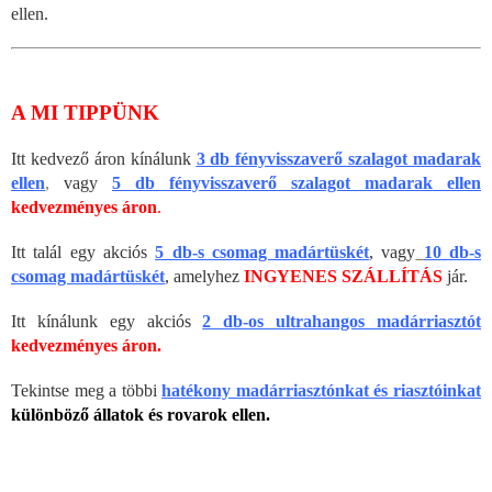
ellen.
A MI TIPPÜNK
Itt kedvező áron kínálunk
3 db fényvisszaverő szalagot madarak
ellen
,
vagy
5 db fényvisszaverő szalagot madarak ellen
kedvezményes áron
.
Itt talál egy akciós
5 db-s csomag madártüskét
, vagy
10 db-s
csomag madártüskét
, amelyhez
INGYENES SZÁLLÍTÁS
jár.
Itt kínálunk egy akciós
2 db-os ultrahangos madárriasztót
kedvezményes áron.
Tekintse meg a többi
hatékony madárriasztónkat és riasztóinkat
különböző állatok és rovarok ellen.