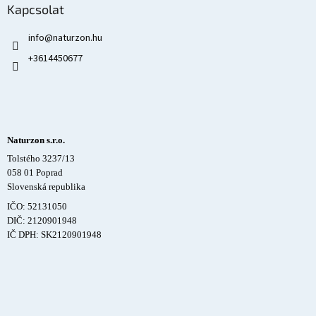
Kapcsolat
info
@
naturzon.hu
+3614450677
Naturzon s.r.o.
Tolstého 3237/13
058 01 Poprad
Slovenská republika
IČO: 52131050
DIČ: 2120901948
IČ DPH: SK2120901948