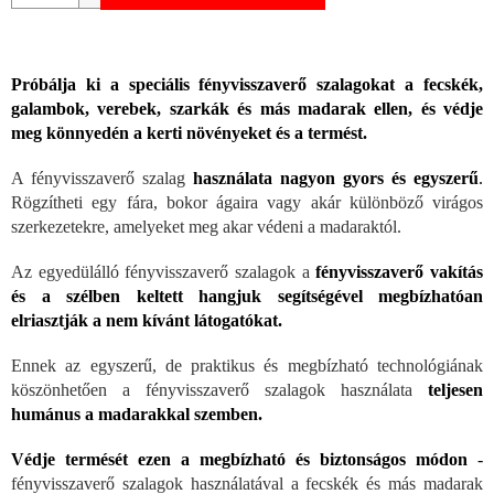
Próbálja ki a speciális fényvisszaverő szalagokat a fecskék,
galambok, verebek, szarkák és más madarak ellen, és védje
meg könnyedén a kerti növényeket és a termést.
A fényvisszaverő szalag
használata nagyon gyors és egyszerű
.
Rögzítheti egy fára, bokor ágaira vagy akár különböző virágos
szerkezetekre, amelyeket meg akar védeni a madaraktól.
Az egyedülálló fényvisszaverő szalagok a
fényvisszaverő vakítás
és a szélben keltett hangjuk segítségével megbízhatóan
elriasztják a nem kívánt látogatókat.
Ennek az egyszerű, de praktikus és megbízható technológiának
köszönhetően a fényvisszaverő szalagok használata
teljesen
humánus a madarakkal szemben.
Védje termését ezen a megbízható és biztonságos módon
-
fényvisszaverő szalagok használatával a fecskék és más madarak