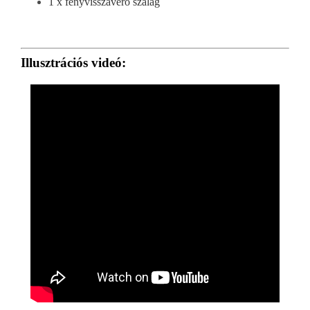
1 x fényvisszaverő szalag
Illusztrációs videó: