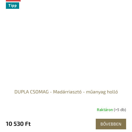
Tipp
DUPLA CSOMAG - Madárriasztó - műanyag holló
Raktáron
(>5 db)
10 530 Ft
BŐVEBBEN