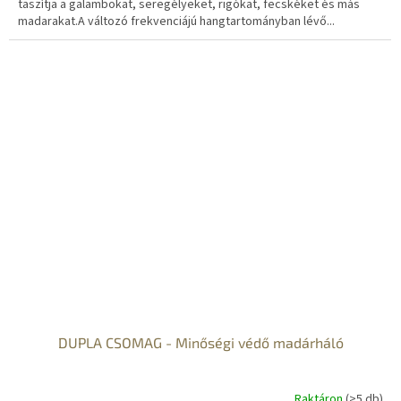
taszítja a galambokat, seregélyeket, rigókat, fecskéket és más
madarakat.A változó frekvenciájú hangtartományban lévő...
DUPLA CSOMAG - Minőségi védő madárháló
Raktáron
(>5 db)