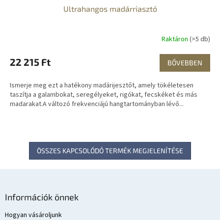
Ultrahangos madárriasztó
Raktáron
(>5 db)
22 215 Ft
BŐVEBBEN
Ismerje meg ezt a hatékony madárijesztőt, amely tökéletesen
taszítja a galambokat, seregélyeket, rigókat, fecskéket és más
madarakat.A változó frekvenciájú hangtartományban lévő...
ÖSSZES KAPCSOLÓDÓ TERMÉK MEGJELENÍTÉSE
L
á
Információk önnek
b
l
Hogyan vásároljunk