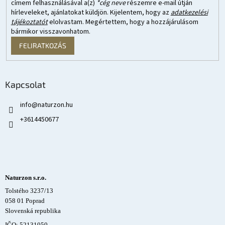
címem felhasználásával a(z)
*cég neve
részemre e-mail útján
hírleveleket, ajánlatokat küldjön. Kijelentem, hogy az
adatkezelési
tájékoztatót
elolvastam. Megértettem, hogy a hozzájárulásom
bármikor visszavonhatom.
FELIRATKOZÁS
Kapcsolat
info
@
naturzon.hu
+3614450677
Naturzon s.r.o.
Tolstého 3237/13
058 01 Poprad
Slovenská republika
IČO: 52131050