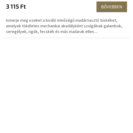
3 115 Ft
BŐVEBBEN
Ismerje meg ezeket a kiváló minőségű madárriasztó tüskéket,
amelyek tökéletes mechanikai akadályként szolgálnak galambok,
seregélyek, rigók, fecskék és más madarak ellen....