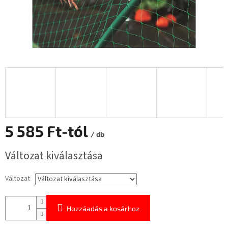
5 585 Ft
-tól
/ db
Egységár:
Változat kiválasztása
Változat
Hozzáadás a kosárhoz