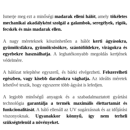
Ismerje meg ezt a minőségi
madarak elleni hálót
,
amely
tökéletes
mechanikai akadályként szolgál a galambok, seregélyek, rigók,
fecskék és más madarak ellen.
A nagy méreteknek köszönhetően a hálót
kerti ágyásokra,
gyümölcsfákra, gyümölcsösökre, szántóföldekre, virágokra és
egyebekre használhatja
.
A leghatékonyabb megoldás kertjének
védelmére.
A hálózat telepítése egyszerű, és bárki elvégezheti.
Felszerelheti
egészben, vagy kisebb darabokra vághatja.
Az ideális méretek
lehetővé teszik, hogy egyszerre több ágyást is lefedjen.
A legjobb minőségű anyagok és a szabadalmaztatott gyártási
technológia
garantálja a termék maximális élettartamát és
funkcionalitását
.
A háló ellenáll az UV sugárzásnak és az időjárási
viszonyoknak.
Ugyanakkor könnyű, így nem terheli
szükségtelenül a növényeket.