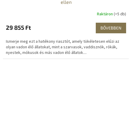
ellen
Raktáron
(>5 db)
29 855 Ft
BŐVEBBEN
Ismerje meg ezt a hatékony riasztót, amely tökéletesen elűzi az
olyan vadon élő állatokat, mint a szarvasok, vaddisznók, rókák,
nyestek, mókusok és más vadon élő állatok....