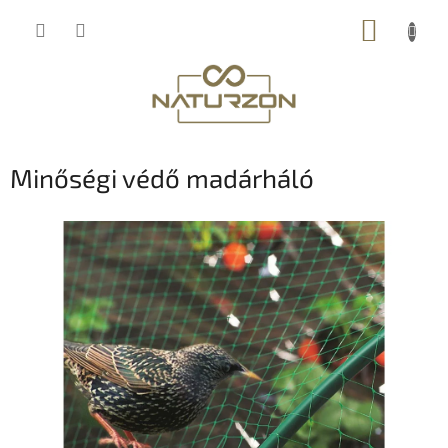
Ugrás
KOSÁR
a
fő
tartalomhoz
Minőségi védő madárháló