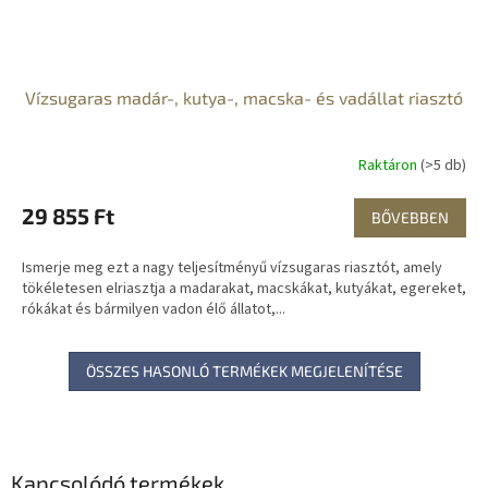
Vízsugaras madár-, kutya-, macska- és vadállat riasztó
Raktáron
(>5 db)
29 855 Ft
BŐVEBBEN
Ismerje meg ezt a nagy teljesítményű vízsugaras riasztót, amely
tökéletesen elriasztja a madarakat, macskákat, kutyákat, egereket,
rókákat és bármilyen vadon élő állatot,...
ÖSSZES HASONLÓ TERMÉKEK MEGJELENÍTÉSE
Kapcsolódó termékek