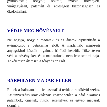
gyümölcsfáit, bogyóit, bokrait, szőlőit, növényeit,
virágágyásait, palántáit és zöldségeit biztonságosan és
ökológiailag.
VÉDJE MEG NÖVÉNYEIT
Ne hagyja, hogy a madarak és az állatok elpusztítsák a
gyümölcsöt a betakarítás előtt. A madárháló minőségi
anyagokból készült rugalmas hálóból készült. Tökéletesen
védi a növényeket, és a madaraknak nem lesz semmi baja.
Tökéletesen átereszti a fényt és az esőt.
BÁRMILYEN MADÁR ELLEN
Ennek a hálózatnak a felhasználási területe rendkívül széles.
Az univerzális kialakításnak köszönhetően a háló alkalmas
galambok, cinegek, rigók, seregélyek és egyéb madarak
számára.