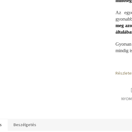
minőség
Az egye
gyorsab
meg azo
általában
Gyorsan 
mindig is
Részlete
NYOM
s
Beszélgetés