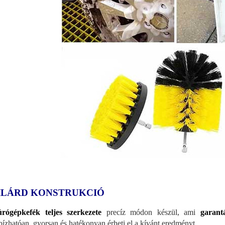
ILÁRD KONSTRUKCIÓ
úrógépkefék teljes szerkezete
precíz módon készül, ami
garant
ízhatóan, gyorsan és hatékonyan érheti el a kívánt eredményt.