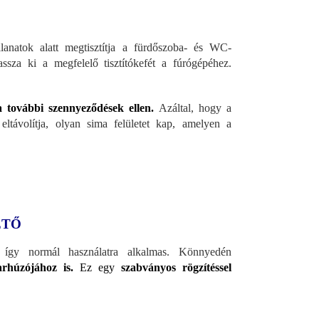
llanatok alatt megtisztítja a fürdőszoba- és WC-
ssza ki a megfelelő tisztítókefét a fúrógépéhez.
a további szennyeződések ellen.
Azáltal, hogy a
ltávolítja, olyan sima felületet kap, amelyen a
ETŐ
s, így normál használatra alkalmas. Könnyedén
rhúzójához is.
Ez egy
szabványos rögzítéssel