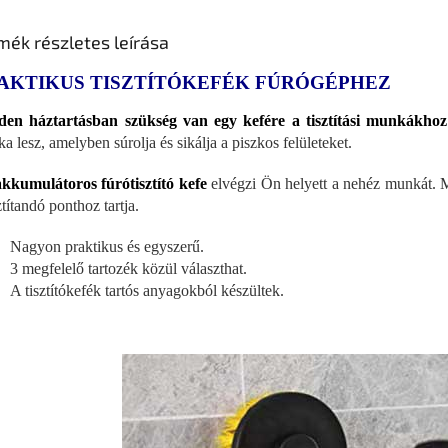
mék részletes leírása
AKTIKUS TISZTÍTÓKEFÉK FÚRÓGÉPHEZ
den háztartásban szükség van
egy kefére a
tisztítási munkákhoz
a lesz, amelyben súrolja és sikálja a piszkos felületeket.
akkumulátoros fúrótisztító kefe
elvégzi Ön helyett a nehéz munkát. Mi
ztítandó ponthoz tartja.
Nagyon praktikus és egyszerű.
3 megfelelő tartozék közül választhat.
A tisztítókefék tartós anyagokból készültek.