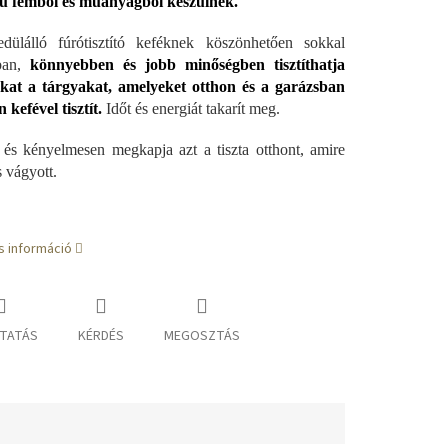
ű fémből és műanyagból készülnek.
dülálló fúrótisztító keféknek köszönhetően sokkal
ban,
könnyebben és jobb minőségben tisztíthatja
kat a tárgyakat, amelyeket otthon és a garázsban
 kefével tisztít.
Időt és energiát takarít meg.
és kényelmesen megkapja azt a tiszta otthont, amire
 vágyott.
s információ
TATÁS
KÉRDÉS
MEGOSZTÁS