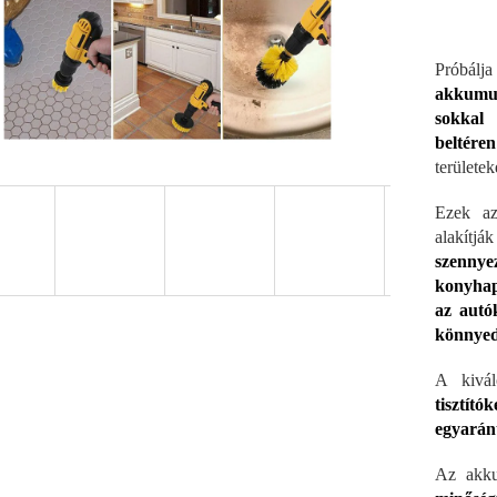
Próbálja
akkumul
sokkal 
beltéren
területek
Ezek az 
alakít
szennye
konyhapu
az autó
könnyed
A kivá
tisztító
egyarán
Az akku