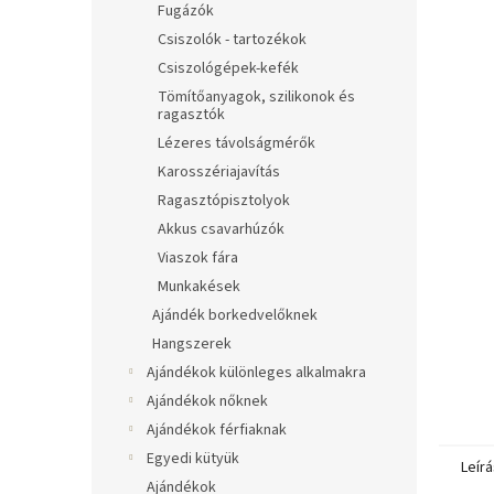
Fugázók
Csiszolók - tartozékok
Csiszológépek-kefék
Tömítőanyagok, szilikonok és
ragasztók
Lézeres távolságmérők
Karosszériajavítás
Ragasztópisztolyok
Akkus csavarhúzók
Viaszok fára
Munkakések
Ajándék borkedvelőknek
Hangszerek
Ajándékok különleges alkalmakra
Ajándékok nőknek
Ajándékok férfiaknak
Egyedi kütyük
Leírá
Ajándékok