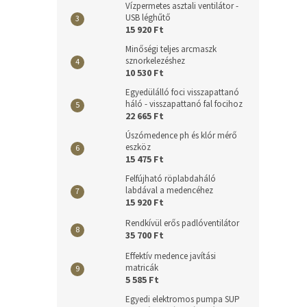
Vízpermetes asztali ventilátor -
USB léghűtő
15 920 Ft
Minőségi teljes arcmaszk
sznorkelezéshez
10 530 Ft
Egyedülálló foci visszapattanó
háló - visszapattanó fal focihoz
22 665 Ft
Úszómedence ph és klór mérő
eszköz
15 475 Ft
Felfújható röplabdaháló
labdával a medencéhez
15 920 Ft
Rendkívül erős padlóventilátor
35 700 Ft
Effektív medence javítási
matricák
5 585 Ft
Egyedi elektromos pumpa SUP