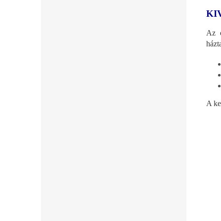
KI
Az e
házt
A ke