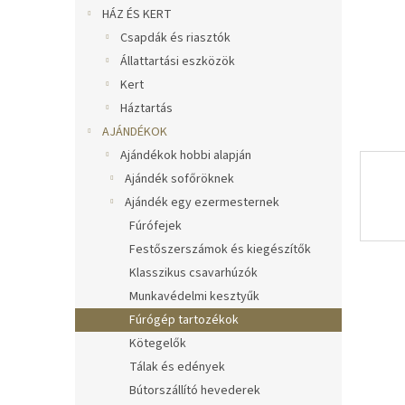
l
HÁZ ÉS KERT
Csapdák és riasztók
Állattartási eszközök
Kert
Háztartás
AJÁNDÉKOK
Ajándékok hobbi alapján
Ajándék sofőröknek
Ajándék egy ezermesternek
Fúrófejek
Festőszerszámok és kiegészítők
Klasszikus csavarhúzók
Munkavédelmi kesztyűk
Fúrógép tartozékok
Kötegelők
Tálak és edények
Bútorszállító hevederek