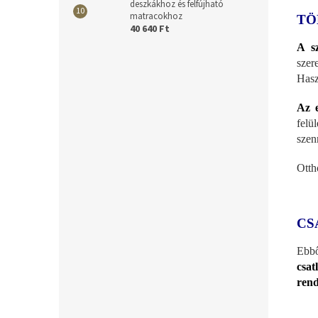
deszkákhoz és felfújható
matracokhoz
TÖ
40 640 Ft
A sz
szer
Haszn
Az e
felü
szen
Otth
CS
Ebbő
csat
rend