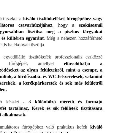
 ki ezeket a
kiváló tisztítókeféket fúrógépéhez vagy
átoros csavarhúzójához
, hogy a
szokásosnál
gyorsabban tisztítsa meg a piszkos tárgyakat
 és kültéren egyaránt
.
Még a nehezen hozzáférhető
et is hatékonyan tisztítja.
egyedülálló tisztítókefék professzionális eszközzé
ják fúrógépét, amellyel
eltávolíthatja a
ződéseket az olyan felületekről, mint a csempe, a
ltok, a fürdőszoba- és WC-felszerelések, valamint
kerekek, a kerékpárkeretek és sok más felületről
én.
ló készlet -
3 különböző méretű és formájú
kefét tartalmaz.
Kerek és sík felületek tisztítására
t alkalmasak.
mulátoros fúrógéphez való praktikus kefék
kiváló