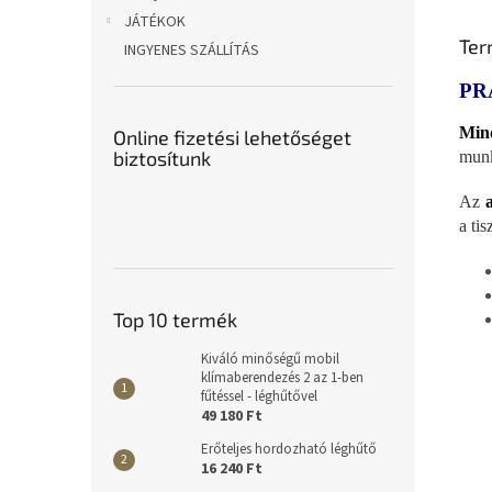
JÁTÉKOK
Ter
INGYENES SZÁLLÍTÁS
PR
Min
Online fizetési lehetőséget
biztosítunk
munk
Az
a tis
Top 10 termék
Kiváló minőségű mobil
klímaberendezés 2 az 1-ben
fűtéssel - léghűtővel
49 180 Ft
Erőteljes hordozható léghűtő
16 240 Ft