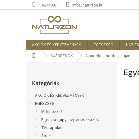
Ugrás
+3614450677
info@naturzon.hu
a
fő
tartalomhoz
AKCIÓK ÉS KEDVEZMÉNYEK
EGÉSZSÉG
HÁZ ÉS
Kezdőlap
AJÁNDÉKOK
Ajándékok hobbi alapján
O
Egye
l
Kategóriák
d
Kategóriák
átugrása
a
l
AKCIÓK ÉS KEDVEZMÉNYEK
s
EGÉSZSÉG
ó
Mi kínozza?
p
a
Egészségügyi segédeszközök
n
Testápolás
e
Sport