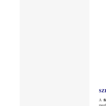
SZ
A
f
megb