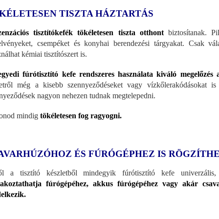
KÉLETESEN TISZTA HÁZTARTÁS
enzációs tisztítókefék tökéletesen tiszta otthont
biztosítanak. Pi
elvényeket, csempéket és konyhai berendezési tárgyakat. Csak vála
álhat kémiai tisztítószert is.
gyedi fúrótisztító kefe rendszeres használata kiváló megelőzés 
letről még a kisebb szennyeződéseket vagy vízkőlerakódásokat is e
nyeződések nagyon nehezen tudnak megtelepedni.
onod mindig
tökéletesen fog ragyogni.
AVARHÚZÓHOZ ÉS FÚRÓGÉPHEZ IS RÖGZÍTH
l a tisztító készletből mindegyik fúrótisztító kefe univerzáli
lakoztathatja fúrógépéhez, akkus fúrógépéhez vagy akár csava
elkezik.