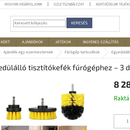
HOGYAN VÁSÁROLJUNK
ÜZLETSZABÁLYZAT
ADATVÉDELMI TÁJÉ
KERESÉS
 KERT
AJÁNDÉKOK
JÁTÉKOK
INGYENES SZÁLLÍTÁS
Ajándék egy ezermesternek
Fúrógép tartozékok
Egyedüláll
dülálló tisztítókefék fúrógéphez – 3 
8 2
Egységár
Rakt