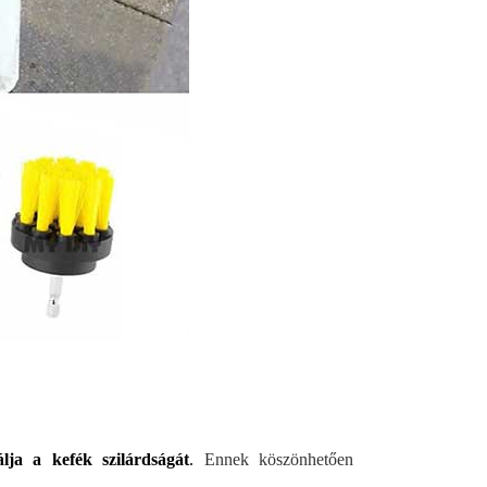
álja a kefék szilárdságát
.
Ennek köszönhetően