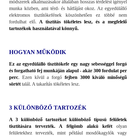
módszerek alkalmazásakor általában hosszas térdelést igényel
munka közben, ami térd- és hátfájást okoz. Az egyedülálló
elektromos tisztítókefének köszönhetően ez többé nem
fordulhat elő.
A tisztítás tökéletes lesz, és a megfelelő
tartozékok használatával könnyű.
HOGYAN MŰKÖDIK
Ez az egyedülálló tisztítókefe egy nagy sebességgel forgó
és forgatható fej munkáján alapul - akár 300 fordulat per
perc
.
Ezen kívül a forgó
fejben 3000 kiváló minőségű
sörtét
talál. A takarítás tökéletes lesz.
3 KÜLÖNBÖZŐ TARTOZÉK
A 3 különböző tartozékot különböző típusú felületek
tisztítására tervezték. A félgömb alakú kefét
olyan
felületekhez tervezték, mint például mosdókagylók vagy