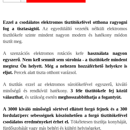
Ezzel a csodálatos elektromos tisztítókefével otthona ragyogni
fog a tisztaságtól.
Az egyedülálló vezeték nélküli elektromos
tisztítókefe szinte mindent nagyon modern és hatékony módon
tisztít meg.
A szenzációs elektromos rotációs kefe
használata nagyon
egyszerű
.
Nem kell semmit sem súrolnia - a tisztítókefe mindent
megtesz Ön helyett.
Még a nehezen hozzáférhető helyekre is
eljut.
Percek alatt tiszta otthont varázsol.
A tisztítás ezzel az elektromos súrolókefével egyszerű, kiváló
minőségű és rendkívül hatékony.
3 féle tisztítókefe fej közül
választhat
,
és szükség esetén
meghosszabbíthatja a fogantyút.
A 3000 kiváló minőségű sörtével ellátott forgó fejnek és a 300
fordulat/perc sebességnek köszönhetően a forgó tisztítókefével
csodálatos eredményeket érhet el.
Tökéletesen tisztítja konyháját,
fürdőszobáját vagy más beltéri és kültéri helyiségeket.