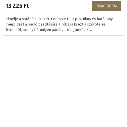
13 225 Ft
BŐVEBBEN
Kímélje a hátát és a kezét. Fedezze fel a praktikus és hatékony
megoldást a padló tisztítására. Próbálja ki ezt a szórófejes
felmosót, amely bármilyen padlóval megbirkózik....