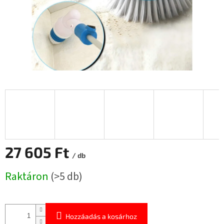
27 605 Ft
/ db
Egységár:
Raktáron
(>5 db)
Hozzáadás a kosárhoz