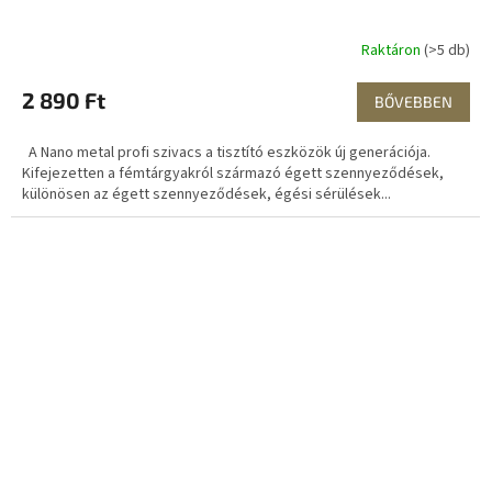
Raktáron
(>5 db)
2 890 Ft
BŐVEBBEN
A Nano metal profi szivacs a tisztító eszközök új generációja.
Kifejezetten a fémtárgyakról származó égett szennyeződések,
különösen az égett szennyeződések, égési sérülések...