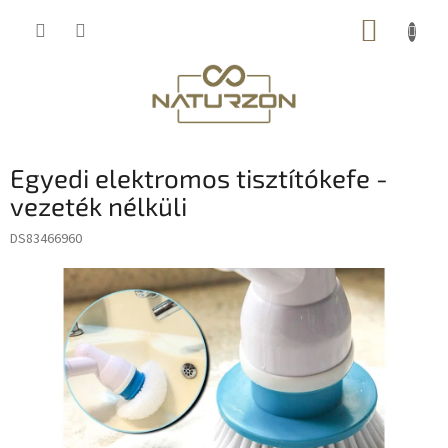
Ugrás
KOSÁR
a
fő
tartalomhoz
Egyedi elektromos tisztítókefe -
vezeték nélküli
DS83466960