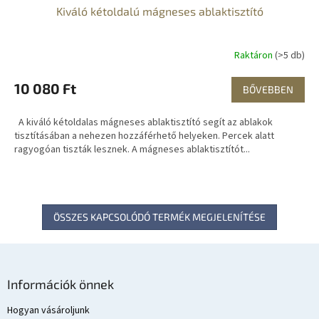
Kiváló kétoldalú mágneses ablaktisztító
Raktáron
(>5 db)
10 080 Ft
BŐVEBBEN
A kiváló kétoldalas mágneses ablaktisztító segít az ablakok
tisztításában a nehezen hozzáférhető helyeken. Percek alatt
ragyogóan tiszták lesznek. A mágneses ablaktisztítót...
ÖSSZES KAPCSOLÓDÓ TERMÉK MEGJELENÍTÉSE
L
á
Információk önnek
b
l
Hogyan vásároljunk