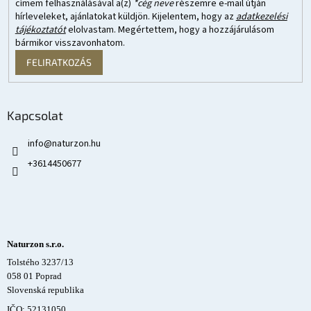
címem felhasználásával a(z)
*cég neve
részemre e-mail útján
hírleveleket, ajánlatokat küldjön. Kijelentem, hogy az
adatkezelési
tájékoztatót
elolvastam. Megértettem, hogy a hozzájárulásom
bármikor visszavonhatom.
FELIRATKOZÁS
Kapcsolat
info
@
naturzon.hu
+3614450677
Naturzon s.r.o.
Tolstého 3237/13
058 01 Poprad
Slovenská republika
IČO: 52131050