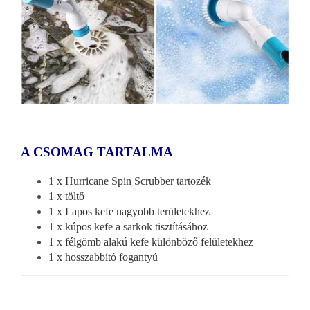
A CSOMAG TARTALMA
1 x Hurricane Spin Scrubber tartozék
1 x töltő
1 x Lapos kefe nagyobb területekhez
1 x kúpos kefe a sarkok tisztításához
1 x félgömb alakú kefe különböző felületekhez
1 x hosszabbító fogantyú