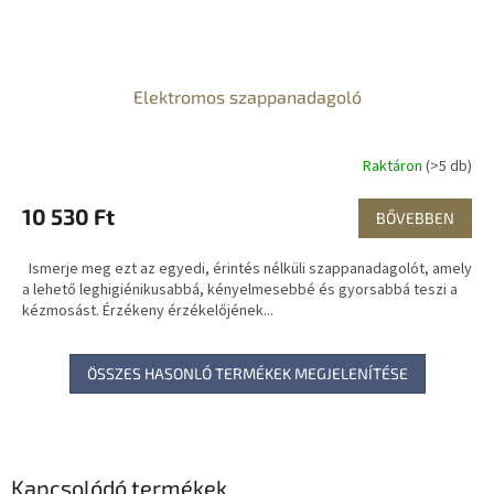
Elektromos szappanadagoló
Raktáron
(>5 db)
10 530 Ft
BŐVEBBEN
Ismerje meg ezt az egyedi, érintés nélküli szappanadagolót, amely
a lehető leghigiénikusabbá, kényelmesebbé és gyorsabbá teszi a
kézmosást. Érzékeny érzékelőjének...
ÖSSZES HASONLÓ TERMÉKEK MEGJELENÍTÉSE
Kapcsolódó termékek