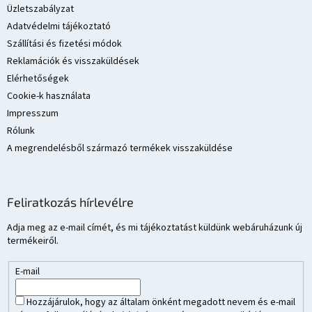
é
Üzletszabályzat
c
Adatvédelmi tájékoztató
Szállítási és fizetési módok
Reklamációk és visszaküldések
Elérhetőségek
Cookie-k használata
Impresszum
Rólunk
A megrendelésből származó termékek visszaküldése
Feliratkozás hírlevélre
Adja meg az e-mail címét, és mi tájékoztatást küldünk webáruházunk új
termékeiről.
E-mail
Hozzájárulok, hogy az általam önként megadott nevem és e-mail