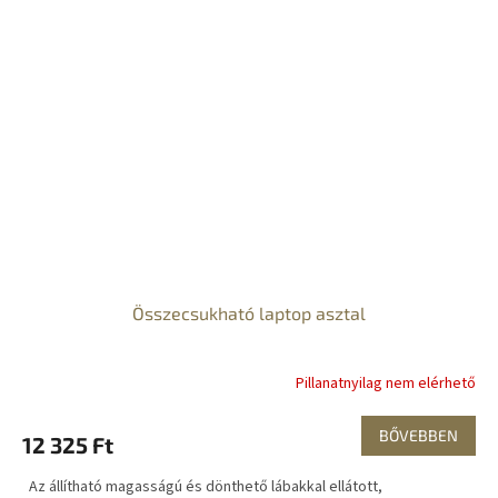
Összecsukható laptop asztal
Pillanatnyilag nem elérhető
BŐVEBBEN
12 325 Ft
Az állítható magasságú és dönthető lábakkal ellátott,