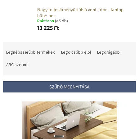
Nagy teljesítményű külső ventilátor - laptop
hűtéshez
Raktáron
(>5 db)
13 225 Ft
T
e
Legnépszerűbb termékek
Legolcsóbb elöl
Legdrágább
r
m
ABC szerint
é
k
e
SZŰRŐ MEGNYITÁSA
k
r
T
e
e
n
r
d
m
e
é
z
k