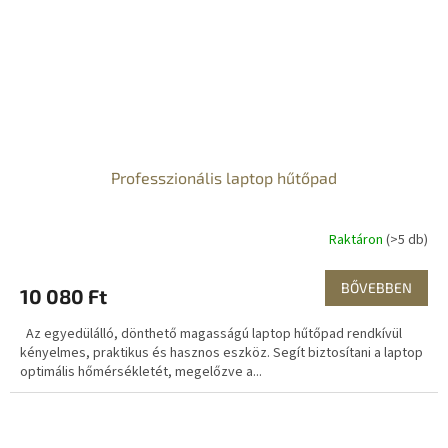
Professzionális laptop hűtőpad
Raktáron
(>5 db)
BŐVEBBEN
10 080 Ft
Az egyedülálló, dönthető magasságú laptop hűtőpad rendkívül
kényelmes, praktikus és hasznos eszköz. Segít biztosítani a laptop
optimális hőmérsékletét, megelőzve a...