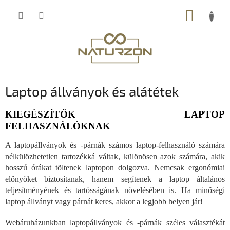
Ugrás
KOSÁR
a
fő
tartalomhoz
Laptop állványok és alátétek
KIEGÉSZÍTŐK LAPTOP
FELHASZNÁLÓKNAK
A laptopállványok és -párnák számos laptop-felhasználó számára
nélkülözhetetlen tartozékká váltak, különösen azok számára, akik
hosszú órákat töltenek laptopon dolgozva. Nemcsak ergonómiai
előnyöket biztosítanak, hanem segítenek a laptop általános
teljesítményének és tartósságának növelésében is. Ha minőségi
laptop állványt vagy párnát keres, akkor a legjobb helyen jár!
Webáruházunkban laptopállványok és -párnák széles választékát