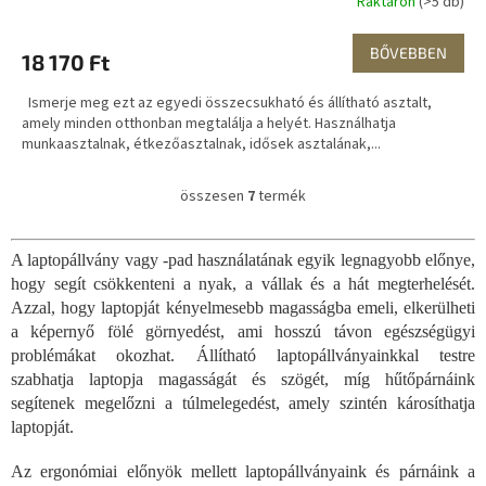
Raktáron
(>5 db)
BŐVEBBEN
18 170 Ft
Ismerje meg ezt az egyedi összecsukható és állítható asztalt,
amely minden otthonban megtalálja a helyét. Használhatja
munkaasztalnak, étkezőasztalnak, idősek asztalának,...
összesen
7
termék
L
i
s
A laptopállvány vagy -pad használatának egyik legnagyobb előnye,
t
hogy segít csökkenteni a nyak, a vállak és a hát megterhelését.
a
i
Azzal, hogy laptopját kényelmesebb magasságba emeli, elkerülheti
r
a képernyő fölé görnyedést, ami hosszú távon egészségügyi
á
problémákat okozhat. Állítható laptopállványainkkal testre
n
szabhatja laptopja magasságát és szögét, míg hűtőpárnáink
y
segítenek megelőzni a túlmelegedést, amely szintén károsíthatja
í
laptopját.
t
á
s
Az ergonómiai előnyök mellett laptopállványaink és párnáink a