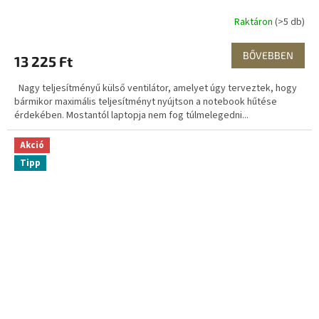
Raktáron
(>5 db)
BŐVEBBEN
13 225 Ft
Nagy teljesítményű külső ventilátor, amelyet úgy terveztek, hogy
bármikor maximális teljesítményt nyújtson a notebook hűtése
érdekében. Mostantól laptopja nem fog túlmelegedni...
Akció
Tipp