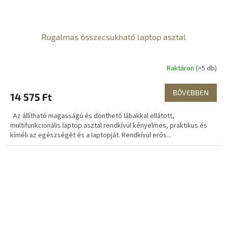
Rugalmas összecsukható laptop asztal
Raktáron
(>5 db)
BŐVEBBEN
14 575 Ft
Az állítható magasságú és dönthető lábakkal ellátott,
multifunkcionális laptop asztal rendkívül kényelmes, praktikus és
kíméli az egészségét és a laptopját. Rendkívül erős...