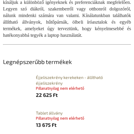
kínáljuk a különböző igényeknek és preferenciáknak megfelelően.
Legyen szó diákról, szakemberről vagy otthonról dolgozóról,
nálunk mindenki számára van valami. Kínálatunkban találhatók
állítható állványok, hűtőpárnák, ölbeli íróasztalok és egyéb
termékek, amelyeket úgy terveztünk, hogy kényelmesebbé és
hatékonyabbá tegyék a laptop használatát.
Legnépszerűbb termékek
Éjjeliszekrény kerekeken - állítható
éjjeliszekrény
Pillanatnyilag nem elérhető
22 625 Ft
Tablet állvány
Pillanatnyilag nem elérhető
13 675 Ft