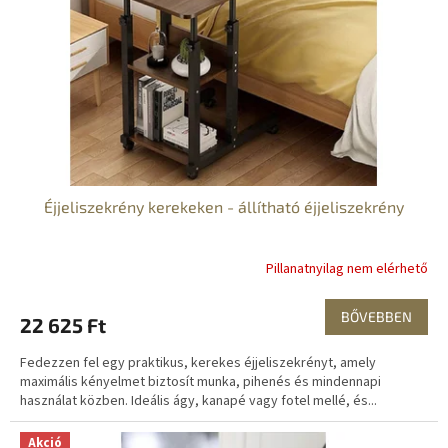
é
e
s
k
e
l
i
s
t
á
j
a
Éjjeliszekrény kerekeken - állítható éjjeliszekrény
Pillanatnyilag nem elérhető
BŐVEBBEN
22 625 Ft
Fedezzen fel egy praktikus, kerekes éjjeliszekrényt, amely
maximális kényelmet biztosít munka, pihenés és mindennapi
használat közben. Ideális ágy, kanapé vagy fotel mellé, és...
Akció