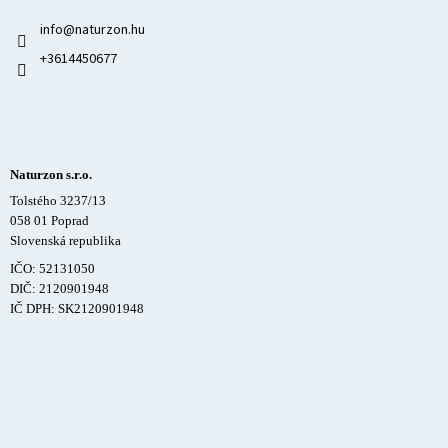
info
@
naturzon.hu
+3614450677
Naturzon s.r.o.
Tolstého 3237/13
058 01 Poprad
Slovenská republika
IČO: 52131050
DIČ: 2120901948
IČ DPH: SK2120901948