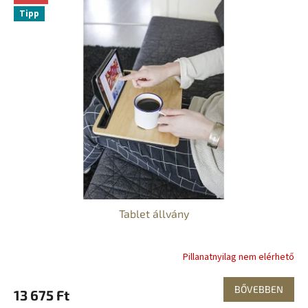
Tipp
Tablet állvány
Pillanatnyilag nem elérhető
BŐVEBBEN
13 675 Ft