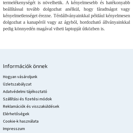
e
termelékenységét is növelhetik. A kényelmesebb és hatékonyabb
l
beállítással tovább dolgozhat anélkül, hogy fáradtságot vagy
e
kényelmetlenséget érezne. Térdállványainkkal például kényelmesen
m
dolgozhat a kanapéról vagy az ágyból, hordozható állványainkkal
e
pedig könnyedén magával viheti laptopját útközben is.
i
L
á
Információk önnek
b
l
Hogyan vásároljunk
é
Üzletszabályzat
c
Adatvédelmi tájékoztató
Szállítási és fizetési módok
Reklamációk és visszaküldések
Elérhetőségek
Cookie-k használata
Impresszum