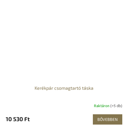
Kerékpár csomagtartó táska
Raktáron
(>5 db)
10 530 Ft
BŐVEBBEN