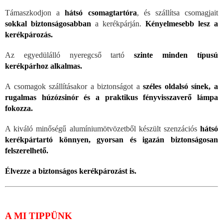
Támaszkodjon a
hátsó csomagtartóra
, és szállítsa csomagjait
sokkal biztonságosabban
a kerékpárján.
Kényelmesebb lesz a
kerékpározás.
Az egyedülálló nyeregcső tartó
szinte minden típusú
kerékpárhoz alkalmas.
A csomagok szállításakor a biztonságot a
széles oldalsó sínek, a
rugalmas húzózsinór és a praktikus fényvisszaverő lámpa
fokozza.
A kiváló minőségű alumíniumötvözetből készült szenzációs
hátsó
kerékpártartó könnyen, gyorsan és igazán biztonságosan
felszerelhető.
Élvezze a biztonságos kerékpározást is.
A MI TIPPÜNK