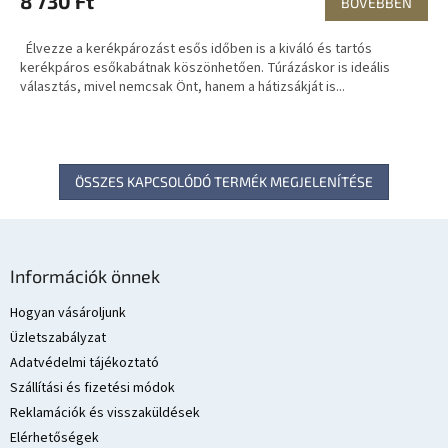
8 730 Ft
BŐVEBBEN
Élvezze a kerékpározást esős időben is a kiváló és tartós
kerékpáros esőkabátnak köszönhetően. Túrázáskor is ideális
választás, mivel nemcsak Önt, hanem a hátizsákját is...
ÖSSZES KAPCSOLÓDÓ TERMÉK MEGJELENÍTÉSE
L
á
Információk önnek
b
l
Hogyan vásároljunk
é
Üzletszabályzat
c
Adatvédelmi tájékoztató
Szállítási és fizetési módok
Reklamációk és visszaküldések
Elérhetőségek