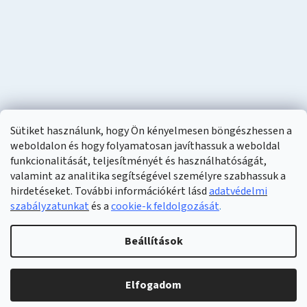
Sütiket használunk, hogy Ön kényelmesen böngészhessen a
weboldalon és hogy folyamatosan javíthassuk a weboldal
funkcionalitását, teljesítményét és használhatóságát,
valamint az analitika segítségével személyre szabhassuk a
hirdetéseket. További információkért lásd
adatvédelmi
szabályzatunkat
és a
cookie-k feldolgozását
.
Shoptet készítette
Beállítások
Copyright 2026
Naturzon
. Minden jog fenntartva.
Elfogadom