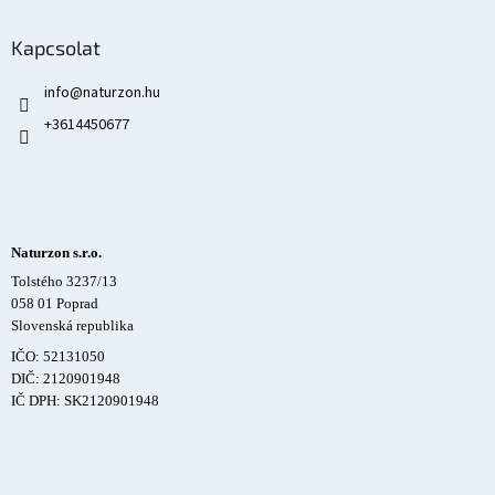
Kapcsolat
info
@
naturzon.hu
+3614450677
Naturzon s.r.o.
Tolstého 3237/13
058 01 Poprad
Slovenská republika
IČO: 52131050
DIČ: 2120901948
IČ DPH: SK2120901948