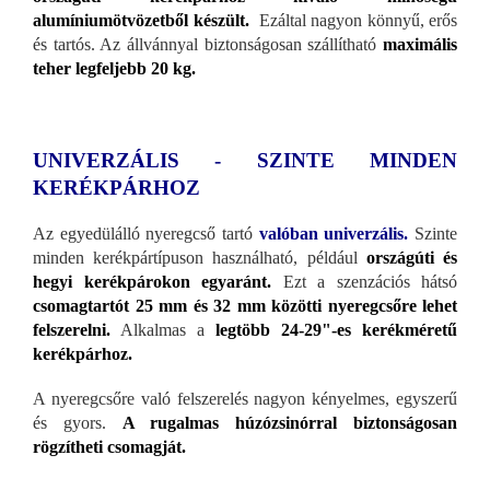
alumíniumötvözetből készült.
Ezáltal nagyon könnyű, erős
és tartós. Az állvánnyal biztonságosan szállítható
maximális
teher legfeljebb 20 kg.
UNIVERZÁLIS - SZINTE MINDEN
KERÉKPÁRHOZ
Az egyedülálló nyeregcső tartó
valóban univerzális.
Szinte
minden kerékpártípuson használható, például
országúti és
hegyi kerékpárokon egyaránt.
Ezt a szenzációs hátsó
csomagtartót 25 mm és 32 mm közötti nyeregcsőre lehet
felszerelni.
Alkalmas a
legtöbb 24-29"-es kerékméretű
kerékpárhoz.
A nyeregcsőre való felszerelés nagyon kényelmes, egyszerű
és gyors.
A rugalmas húzózsinórral biztonságosan
rögzítheti csomagját.