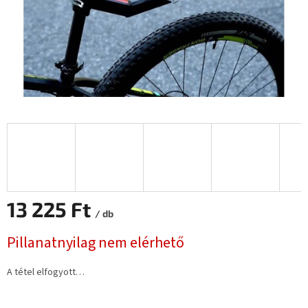
13 225 Ft
/ db
Egységár:
Pillanatnyilag nem elérhető
A tétel elfogyott…