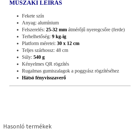
MŰSZAKI LEÍRÁS
Fekete szín
Anyag: alumínium
Felszerelés:
25-32 mm
átmérőjű nyeregcsőre (ferde)
Terhelhetőség:
9 kg-ig
Platform méretei:
30 x 12 cm
Teljes szárhossz: 48 cm
Súly:
540 g
Kényelmes QR rögzítés
Rugalmas gumiszalagok a poggyász rögzítéséhez
Hátsó fényvisszaverő