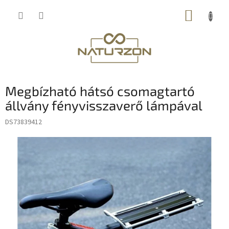
Ugrás
KOSÁR
a
fő
tartalomhoz
Megbízható hátsó csomagtartó
állvány fényvisszaverő lámpával
DS73839412