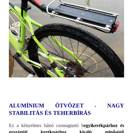
ALUMÍNIUM ÖTVÖZET - NAGY
STABILITÁS ÉS TEHERBÍRÁS
Ez a kényelmes hátsó csomagtartó h
egyikerékpárhoz és
országúti kerékpárhoz kiváló minőségű