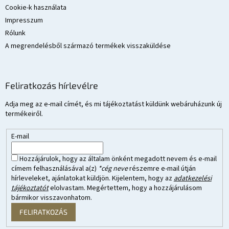
Cookie-k használata
Impresszum
Rólunk
A megrendelésből származó termékek visszaküldése
Feliratkozás hírlevélre
Adja meg az e-mail címét, és mi tájékoztatást küldünk webáruházunk új
termékeiről.
E-mail
Hozzájárulok, hogy az általam önként megadott nevem és e-mail
címem felhasználásával a(z)
*cég neve
részemre e-mail útján
hírleveleket, ajánlatokat küldjön. Kijelentem, hogy az
adatkezelési
tájékoztatót
elolvastam. Megértettem, hogy a hozzájárulásom
bármikor visszavonhatom.
FELIRATKOZÁS