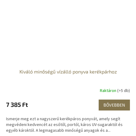
Kiváló minőségű vízálló ponyva kerékpárhoz
Raktáron
(>5 db)
7 385 Ft
BŐVEBBEN
Ismerje meg ezt a nagyszerű kerékpáros ponyvát, amely segít
megvédeni kedvencét az esőtől, portól, káros UV-sugaraktól és
egyéb károktól. A legmagasabb minőségű anyagok és a...