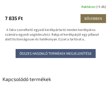
Raktáron
(>5 db)
7 835 Ft
BŐVEBBEN
A falra szerelhető egyedi kerékpártartó minden kerékpáros
számára egyedi segédeszköz. Rakja el kerékpárját egy pillanat
alatt biztonságosan és hatékonyan. Ezzel a tartóval a...
ÖSSZES HASONLÓ TERMÉKEK MEGJELENÍTÉSE
Kapcsolódó termékek