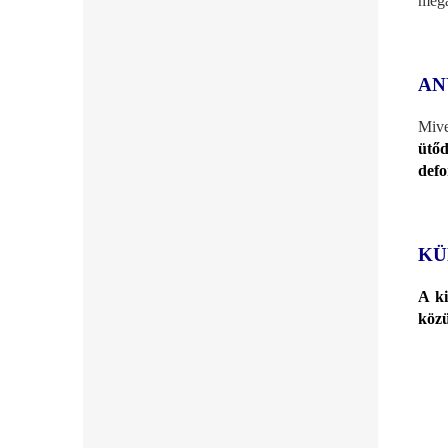
mega
AN
Mive
ütőd
def
KÜ
A ki
közü