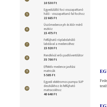
10 530 Ft
Egyedülálló foci visszapattanó
háló - visszapattanó fal focihoz
22 665 Ft
Úszómedence ph és klór mérő
eszköz
15 475 Ft
Felfújható röplabdaháló
labdával a medencéhez
15 920 Ft
Rendkívül erős padlóventilátor
35 700 Ft
Effektív medence javítási
EG
matricák
5 585 Ft
Fede
Egyedi elektromos pumpa SUP
test
deszkákhoz és felfújható
matracokhoz
40 640 Ft
EG