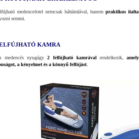
lfújható medencefotel nemcsak háttámlával, hanem
praktikus italt
yozni semmi.
FELFÚJHATÓ KAMRA
a medencés nyugágy
2 felfújható kamrával
rendelkezik,
amely
onságot, a kényelmet és a könnyű felf
újást
.