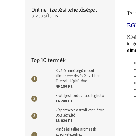
Online fizetési lehetőséget
Ter
biztosítunk
EG
Kívá
teng
dime
Top 10 termék
Kiváló minőségű mobil
klímaberendezés 2 az 1-ben
fűtéssel - léghűtővel
49 180 Ft
Erőteljes hordozható léghűtő
16 240 Ft
Vízpermetes asztali ventilátor -
USB léghűtő
15 920 Ft
Minőségi teljes arcmaszk
sznorkelezéshez