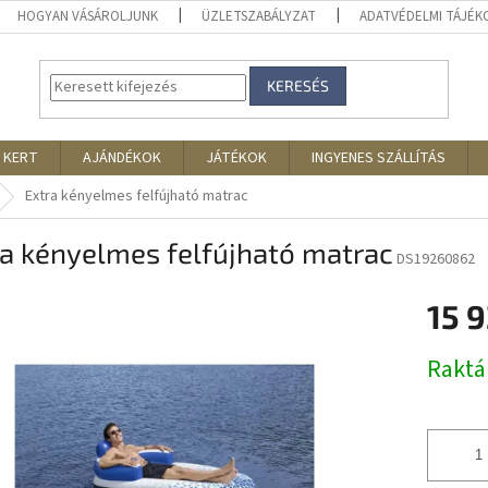
HOGYAN VÁSÁROLJUNK
ÜZLETSZABÁLYZAT
ADATVÉDELMI TÁJÉ
KERESÉS
 KERT
AJÁNDÉKOK
JÁTÉKOK
INGYENES SZÁLLÍTÁS
Extra kényelmes felfújható matrac
a kényelmes felfújható matrac
DS19260862
15 
Egységár
Rakt