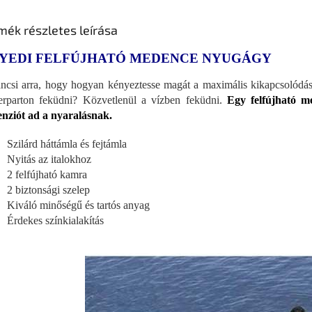
mék részletes leírása
YEDI FELFÚJHATÓ MEDENCE NYUGÁGY
ncsi arra, hogy hogyan kényeztesse magát a maximális kikapcsolódásr
erparton feküdni? Közvetlenül a vízben feküdni.
Egy felfújható m
nziót ad a nyaralásnak.
Szilárd háttámla és fejtámla
Nyitás az italokhoz
2 felfújható kamra
2 biztonsági szelep
Kiváló minőségű és tartós anyag
Érdekes színkialakítás