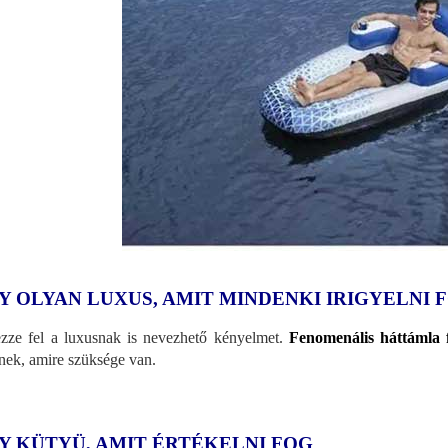
Y OLYAN LUXUS, AMIT MINDENKI IRIGYELNI 
zze fel a luxusnak is nevezhető kényelmet.
Fenomenális háttámla 
ének, amire szüksége van.
Y KÜTYÜ, AMIT ÉRTÉKELNI FOG