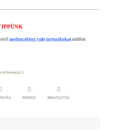
TIPPÜNK
nböző
medencékhez való tartozékokat
találhat.
s információ
TATÁS
KÉRDÉS
MEGOSZTÁS