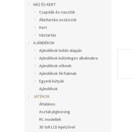
l
HÁZ ÉS KERT
Csapdák és riasztók
Állattartási eszközök
Kert
Háztartás
AJÁNDÉKOK
Ajándékok hobbi alapján
Ajándékok különleges alkalmakra
Ajándékok nőknek
Ajándékok férfiaknak
Egyedi kütyük
Ajándékok
JÁTÉKOK
Általános
Asztali jégkorong
RC modellek
3D toll LCD kijelzővel