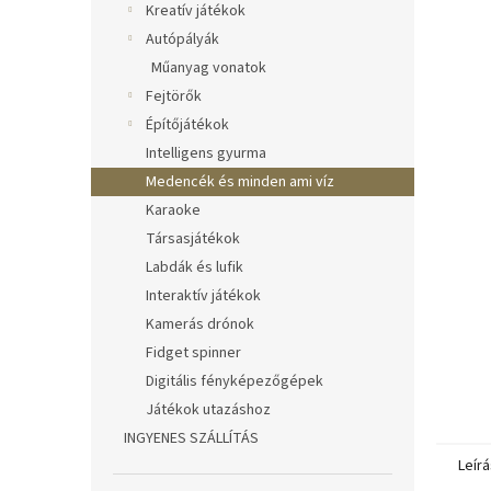
Kreatív játékok
Autópályák
Műanyag vonatok
Fejtörők
Építőjátékok
Intelligens gyurma
Medencék és minden ami víz
Karaoke
Társasjátékok
Labdák és lufik
Interaktív játékok
Kamerás drónok
Fidget spinner
Digitális fényképezőgépek
Játékok utazáshoz
INGYENES SZÁLLÍTÁS
Leírá