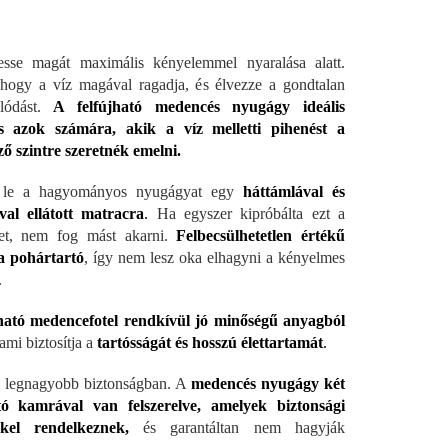
esse magát maximális kényelemmel nyaralása alatt.
hogy a víz magával ragadja, és élvezze a gondtalan
olódást.
A felfújható medencés nyugágy ideális
ás azok számára, akik a víz melletti pihenést a
ő szintre szeretn
ék emelni.
e le a hagyományos nyugágyat egy
háttámlával és
val ellátott matracra
.
Ha egyszer kipróbálta ezt a
et, nem fog mást akarni.
Felbecsülhetetlen értékű
a pohártartó
, így nem lesz oka elhagyni a kényelmes
.
ható medencefotel rendkívül jó minős
égű anyagból
ami biztosítja a
tartósságát és hosszú élettartamát
.
a legnagyobb biztonságban. A
medencés nyugágy két
ató kamrával van felszerelve, amelyek biztonsági
kkel rendelkeznek,
és garantáltan nem hagyják