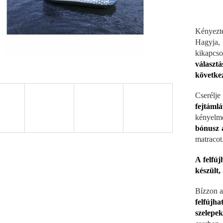
Kényezt
Hagyja, 
kikapcs
választ
következ
Cserélj
fejtámlá
kényelm
b
ónusz 
matracot
A felfúj
készült,
Bízzon 
felfújh
szelepe