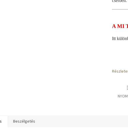
cserben.
A MI 
Itt külö
Részlete
NYOM
s
Beszélgetés