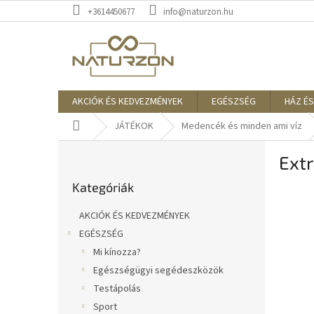
Ugrás
+3614450677
info@naturzon.hu
a
fő
tartalomhoz
AKCIÓK ÉS KEDVEZMÉNYEK
EGÉSZSÉG
HÁZ ÉS
Kezdőlap
JÁTÉKOK
Medencék és minden ami víz
O
Extr
l
Kategóriák
d
Kategóriák
átugrása
a
l
AKCIÓK ÉS KEDVEZMÉNYEK
s
EGÉSZSÉG
ó
Mi kínozza?
p
a
Egészségügyi segédeszközök
n
Testápolás
e
Sport