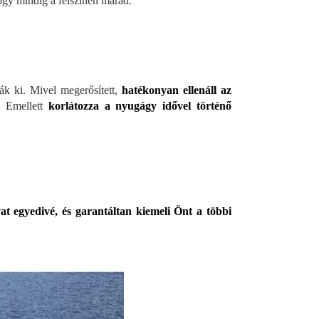
ogy mindig a felszínen marad.
ák ki. Mivel megerősített,
hatékonyan ellenáll az
t.
Emellett
korlátozza a nyugágy idővel történő
gyat egyedivé, és garantáltan kiemeli Önt a többi