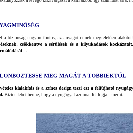
kadályozzák a levegő kiszivárgását a kamrákból. Így számíthat arra, h
YAGMINŐS
ÉG
l a biztonság nagyon fontos, az anyagot ennek megfelelően alakított
éseknek, csökkentve a sérülések és a kilyukadások kockázatá
ormálódását
is.
LÖNBÖZTESSE MEG MAGÁT A TÖBBIEKTŐL
vételes kialakítás és a színes design teszi ezt a felfújható nyugá
l
.
Biztos lehet benne, hogy a nyugágyat azonnal fel fogja ismerni.