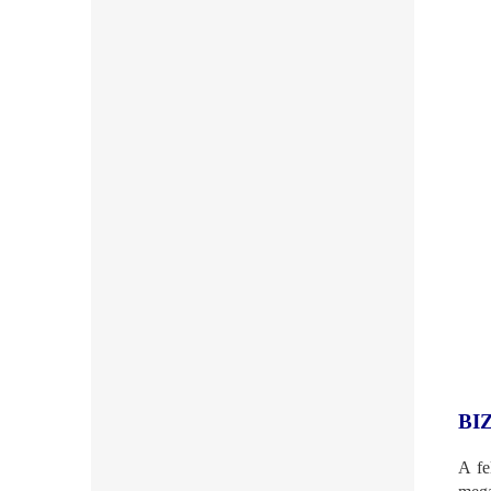
BI
A fe