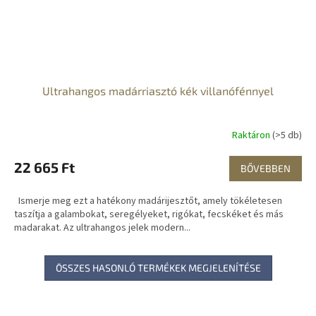
Ultrahangos madárriasztó kék villanófénnyel
Raktáron
(>5 db)
22 665 Ft
BŐVEBBEN
Ismerje meg ezt a hatékony madárijesztőt, amely tökéletesen
taszítja a galambokat, seregélyeket, rigókat, fecskéket és más
madarakat. Az ultrahangos jelek modern...
ÖSSZES HASONLÓ TERMÉKEK MEGJELENÍTÉSE