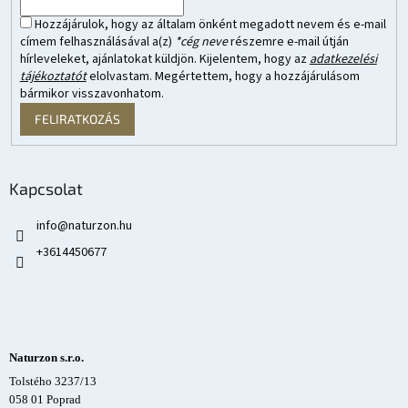
Hozzájárulok, hogy az általam önként megadott nevem és e-mail
címem felhasználásával a(z)
*cég neve
részemre e-mail útján
hírleveleket, ajánlatokat küldjön. Kijelentem, hogy az
adatkezelési
tájékoztatót
elolvastam. Megértettem, hogy a hozzájárulásom
bármikor visszavonhatom.
FELIRATKOZÁS
Kapcsolat
info
@
naturzon.hu
+3614450677
Naturzon s.r.o.
Tolstého 3237/13
058 01 Poprad