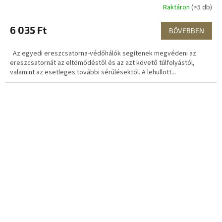
Raktáron
(>5 db)
6 035 Ft
BŐVEBBEN
Az egyedi ereszcsatorna-védőhálók segítenek megvédeni az
ereszcsatornát az eltömődéstől és az azt követő túlfolyástól,
valamint az esetleges további sérülésektől. A lehullott...