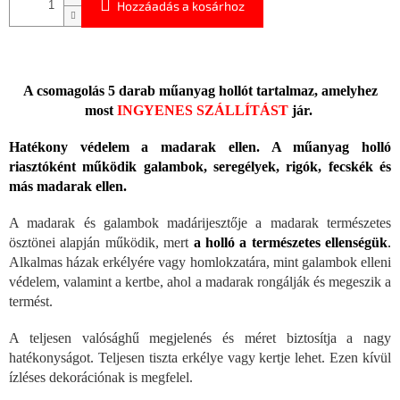
Hozzáadás a kosárhoz
A csomagolás 5 darab műanyag hollót tartalmaz, amelyhez
most
INGYENES SZÁLLÍTÁST
jár.
Hatékony védelem a madarak ellen. A műanyag holló
riasztóként működik galambok, seregélyek, rigók, fecskék és
más madarak ellen.
A madarak és galambok madárijesztője a madarak természetes
ösztönei alapján működik, mert
a holló a természetes ellenségük
.
Alkalmas házak erkélyére vagy homlokzatára, mint galambok elleni
védelem, valamint a kertbe, ahol a madarak rongálják és megeszik a
termést.
A teljesen valósághű megjelenés és méret biztosítja a nagy
hatékonyságot. Teljesen tiszta erkélye vagy kertje lehet. Ezen kívül
ízléses dekorációnak is megfelel.