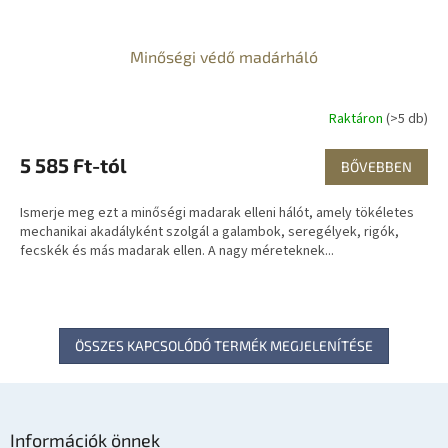
Minőségi védő madárháló
Raktáron
(>5 db)
5 585 Ft-tól
BŐVEBBEN
Ismerje meg ezt a minőségi madarak elleni hálót, amely tökéletes
mechanikai akadályként szolgál a galambok, seregélyek, rigók,
fecskék és más madarak ellen. A nagy méreteknek...
ÖSSZES KAPCSOLÓDÓ TERMÉK MEGJELENÍTÉSE
L
á
Információk önnek