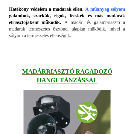
Hatékony védelem a madarak ellen
.
A műanyag sólyom
galambok, szarkák, rigók, fecskék és más madarak
elriasztójaként működik.
A madár- és galambriasztó a
madarak természetes ösztönei alapján működik, mivel a
sólyom a természetes ellenségük.
MADÁRRIASZTÓ RAGADOZÓ
HANGUTÁNZÁSSAL