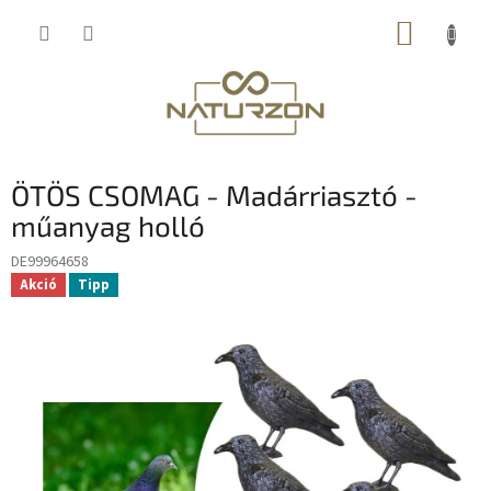
Ugrás
KOSÁR
a
fő
tartalomhoz
ÖTÖS CSOMAG - Madárriasztó -
műanyag holló
DE99964658
Akció
Tipp