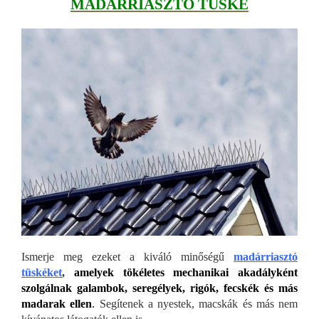
MADÁRRIASZTÓ TÜSKE
Ismerje meg ezeket a kiváló minőségű
madárriasztó
tüskéket
,
amelyek tökéletes mechanikai akadályként
szolgálnak galambok, seregélyek, rigók, fecskék és más
madarak ellen
.
Segítenek a nyestek, macskák és más nem