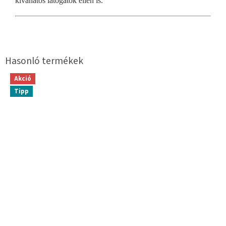
kívánatos látogatók ellen is.
Akció
Tipp