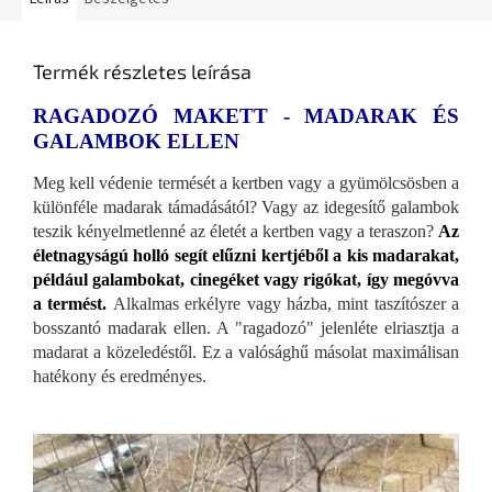
Termék részletes leírása
RAGADOZÓ MAKETT - MADARAK ÉS
GALAMBOK ELLEN
Meg kell védenie termését a kertben vagy a gyümölcsösben a
különféle madarak támadásától? Vagy az idegesítő galambok
teszik kényelmetlenné az életét a kertben vagy a teraszon?
Az
életnagyságú holló segít elűzni kertjéből a kis madarakat,
például galambokat, cinegéket vagy rigókat, így megóvva
a termést.
Alkalmas erkélyre vagy házba, mint taszítószer a
bosszantó madarak ellen. A "ragadozó" jelenléte elriasztja a
madarat a közeledéstől. Ez a valósághű másolat maximálisan
hatékony és eredményes.