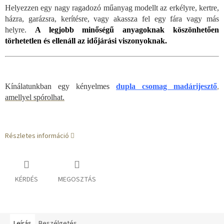
Helyezzen egy nagy ragadozó műanyag modellt az erkélyre, kertre,
házra, garázsra, kerítésre, vagy akassza fel egy fára vagy más
helyre.
A legjobb minőségű anyagoknak köszönhetően
törhetetlen és ellenáll az időjárási viszonyoknak.
Kínálatunkban egy kényelmes
dupla csomag madárijesztő
,
amellyel spórolhat.
Részletes információ
KÉRDÉS
MEGOSZTÁS
Leírás
Beszélgetés