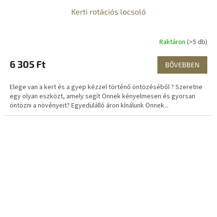
Kerti rotációs locsoló
Raktáron
(>5 db)
6 305 Ft
BŐVEBBEN
Elege van a kert és a gyep kézzel történő öntözéséből ? Szeretne
egy olyan eszközt, amely segít Önnek kényelmesen és gyorsan
öntözni a növényeit? Egyedülálló áron kínálunk Önnek...