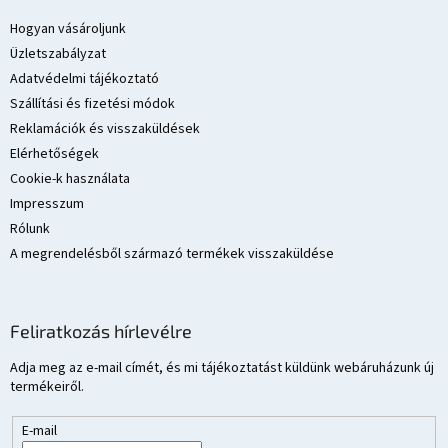
b
l
Hogyan vásároljunk
é
Üzletszabályzat
c
Adatvédelmi tájékoztató
Szállítási és fizetési módok
Reklamációk és visszaküldések
Elérhetőségek
Cookie-k használata
Impresszum
Rólunk
A megrendelésből származó termékek visszaküldése
Feliratkozás hírlevélre
Adja meg az e-mail címét, és mi tájékoztatást küldünk webáruházunk új
termékeiről.
E-mail