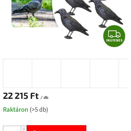
I
INGYENES
N
G
Y
E
N
22 215 Ft
/ db
E
Egységár:
Raktáron
(>5 db)
S