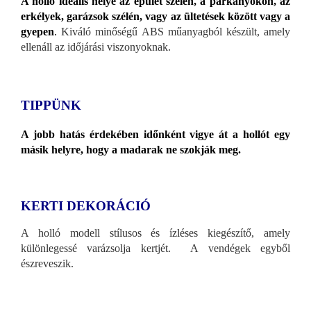
A holló ideális helye az épület szélén, a párkányokon, az
erkélyek, garázsok szélén, vagy az ültetések között vagy a
gyepen
.
Kiváló minőségű ABS műanyagból készült, amely
ellenáll az időjárási viszonyoknak.
TIPPÜNK
A jobb hatás érdekében időnként vigye át a hollót egy
másik helyre, hogy a madarak ne szokják meg.
KERTI DEKORÁCIÓ
A holló modell stílusos és ízléses kiegészítő, amely
különlegessé varázsolja kertjét. A vendégek egyből
észreveszik.