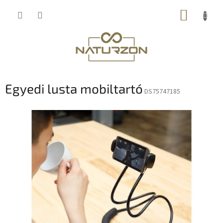
Ugrás
KOSÁR
a
fő
tartalomhoz
Egyedi lusta mobiltartó
DS75747185