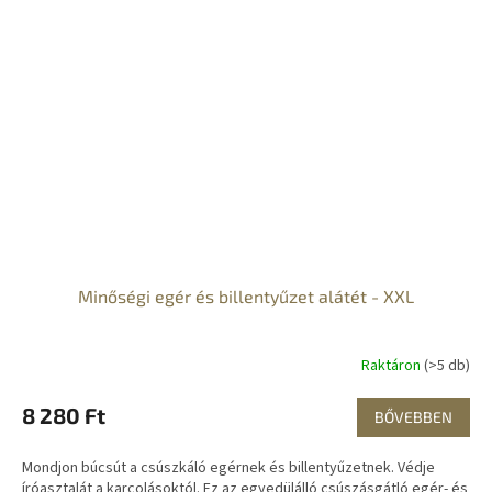
Minőségi egér és billentyűzet alátét - XXL
Raktáron
(>5 db)
8 280 Ft
BŐVEBBEN
Mondjon búcsút a csúszkáló egérnek és billentyűzetnek. Védje
íróasztalát a karcolásoktól. Ez az egyedülálló csúszásgátló egér- és