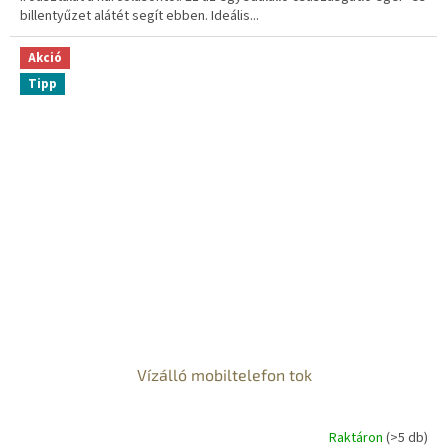
billentyűzet alátét segít ebben. Ideális...
Akció
Tipp
Vízálló mobiltelefon tok
Raktáron
(>5 db)