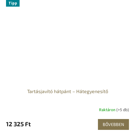
Tipp
Tartásjavító hátpánt – Hátegyenesítő
Raktáron
(>5 db)
12 325 Ft
BŐVEBBEN