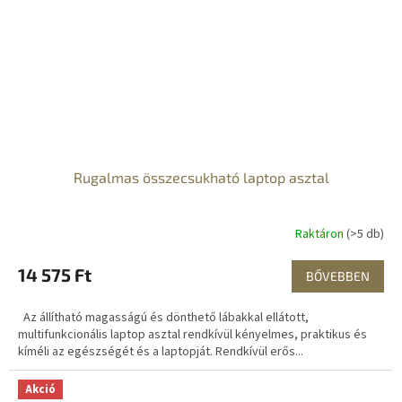
Rugalmas összecsukható laptop asztal
Raktáron
(>5 db)
14 575 Ft
BŐVEBBEN
Az állítható magasságú és dönthető lábakkal ellátott,
multifunkcionális laptop asztal rendkívül kényelmes, praktikus és
kíméli az egészségét és a laptopját. Rendkívül erős...
Akció