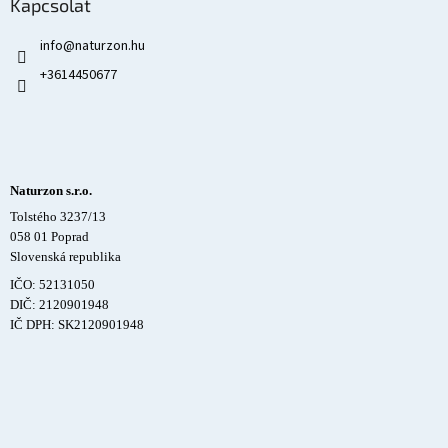
Kapcsolat
info
@
naturzon.hu
+3614450677
Naturzon s.r.o.
Tolstého 3237/13
058 01 Poprad
Slovenská republika
IČO: 52131050
DIČ: 2120901948
IČ DPH: SK2120901948