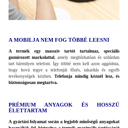
A MOBILJA NEM FOG TÖBBÉ LEESNI
A termék egy masszív tartót tartalmaz, speciális
gumírozott markolattal
,
amely megbízhatóan és szilárdan
tart bármilyen telefont. Így többé nem kell azon aggódnia,
hogy hová tegye a telefonját főzés, takarítás és egyéb
tevékenységek közben.
Telefonja mindig kéznél lesz, és
biztonságosan megtartva.
PRÉMIUM ANYAGOK ÉS HOSSZÚ
ÉLETTARTAM
A gyártási folyamat során a legjobb minőségű anyagokat
használták fel, biztosítva a termék maximális tartósságát