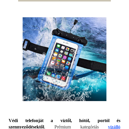
Védi telefonját a víztől, hótól, portól és
szennyeződésektől
.
Prémium kategóriás
vízálló