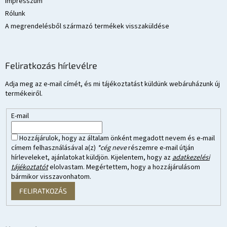
Impresszum
Rólunk
A megrendelésből származó termékek visszaküldése
Feliratkozás hírlevélre
Adja meg az e-mail címét, és mi tájékoztatást küldünk webáruházunk új
termékeiről.
E-mail
Hozzájárulok, hogy az általam önként megadott nevem és e-mail
címem felhasználásával a(z)
*cég neve
részemre e-mail útján
hírleveleket, ajánlatokat küldjön. Kijelentem, hogy az
adatkezelési
tájékoztatót
elolvastam. Megértettem, hogy a hozzájárulásom
bármikor visszavonhatom.
FELIRATKOZÁS