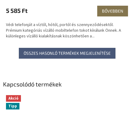
5 585 Ft
BŐVEBBEN
Védi telefonját a víztől, hótól, portól és szennyeződésektől.
Prémium kategóriás vízálló mobiltelefon tokot kínálunk Önnek. A
különleges vízálló kialakításnak köszönhetően a...
ÖSSZES HASONLÓ TERMÉKEK MEGJELENÍTÉSE
Kapcsolódó termékek
Akció
Tipp