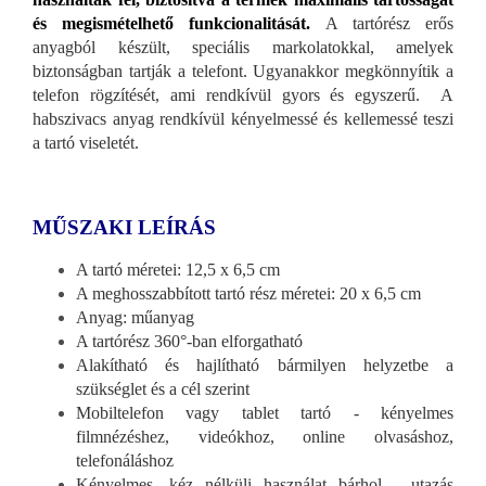
és megismételhető funkcionalitását.
A tartórész erős
anyagból készült, speciális markolatokkal, amelyek
biztonságban tartják a telefont. Ugyanakkor megkönnyítik a
telefon rögzítését, ami rendkívül gyors és egyszerű. A
habszivacs anyag rendkívül kényelmessé és kellemessé teszi
a tartó viseletét.
MŰSZAKI LEÍRÁS
A tartó méretei: 12,5 x 6,5 cm
A meghosszabbított tartó rész méretei: 20 x 6,5 cm
Anyag: műanyag
A tartórész 360°-ban elforgatható
Alakítható és hajlítható bármilyen helyzetbe a
szükséglet és a cél szerint
Mobiltelefon vagy tablet tartó - kényelmes
filmnézéshez, videókhoz, online olvasáshoz,
telefonáláshoz
Kényelmes, kéz nélküli használat bárhol - utazás