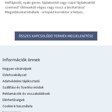
Hátfájástól, nyaki gerinc fájdalomtól vagy csípő fájdalmaktól
szenved? Ülőmunkát végez vagy rossz a testtartása?
Megoldásokat kínálunk - ortopéd korrektor a helyes...
ÖSSZES KAPCSOLÓDÓ TERMÉK MEGJELENÍTÉSE
L
á
Információk önnek
b
l
Hogyan vásároljunk
é
Üzletszabályzat
c
Adatvédelmi tájékoztató
Szállítási és fizetési módok
Reklamációk és visszaküldések
Elérhetőségek
Cookie-k használata