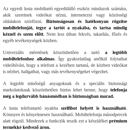
Az egyedi lusta mobiltartó egyedülálló eszköz mindazok számára,
akik szeretnek videókat nézni, internetezni vagy közösségi
oldalakon szörfözni.
Biztonságosan és hatékonyan rögzítse
mobiltelefonját, tegye a tartót a nyakába, és tartsa mindig
kéznél és szem előtt
.
Nem lesz útban fekvés, takarítás, főzés és
egyéb tevékenységek közben.
Univerzális méretének köszönhetően a tartó
a legtöbb
mobiltelefonhoz alkalmas
.
Így gyakorlatilag anélkül folytathat
videóhívást, hogy a telefont a kezében tartaná, de közben videókat
is nézhet, hallgathat, vagy más tevékenységeket végezhet.
A legjobb minőségű anyagoknak és a speciális biztonsági
markolatoknak köszönhetően biztos lehet benne, hogy
telefonja
még a legdurvább bánásmódban is biztonságban marad.
A lusta telefontartó nyakba
szelfibot helyett is használható
.
Könnyen és kényelmesen használható. Mobiltelefonja másodpercek
alatt rögzül. Mindezek a funkciók teszik ezt a készüléket
prémium
termékké kedvező áron.