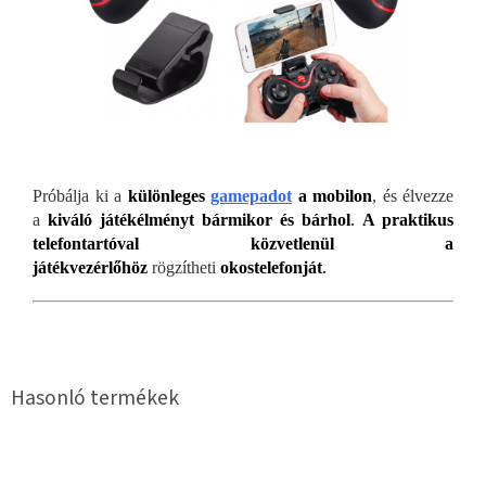
Próbálja ki a
különleges
gamepadot
a mobilon
, és élvezze
a
kiváló játékélményt bármikor és bárhol
.
A praktikus
telefontartóval közvetlenül a
játékvezérlőh
öz
rögzítheti
okostelefonját
.