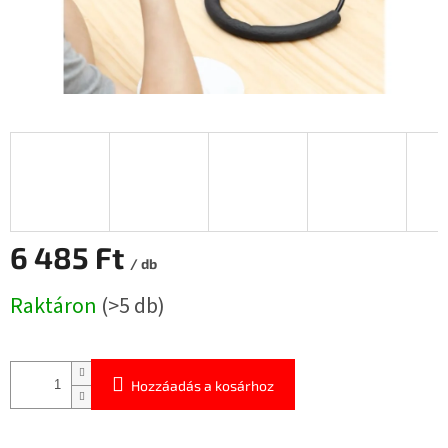
6 485 Ft
/ db
Egységár:
Raktáron
(>5 db)
Hozzáadás a kosárhoz