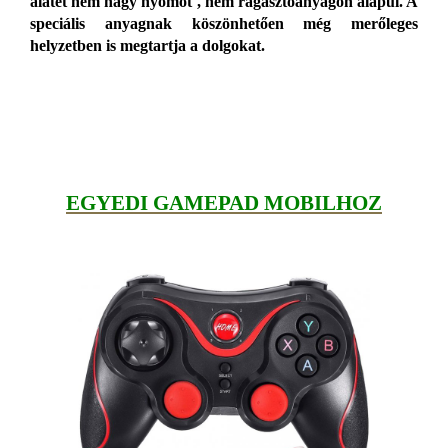
alátét nem hagy nyomot , nem ragasztóanyagon alapul. A
speciális anyagnak köszönhetően még merőleges
helyzetben is megtartja a dolgokat.
EGYEDI GAMEPAD MOBILHOZ