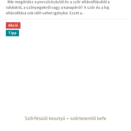
Már megőrülsz a porszívózástól és a szőr eltávolításától a
ruháidról, a szőnyegekről vagy a kanapéról? A szőr és a haj
eltávolítása sok időt vehet igénybe. Ezzel a...
Akció
Tipp
Szőrfésülő kesztyű + szőrtelenítő kefe