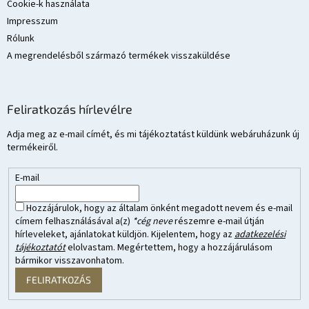
Cookie-k használata
Impresszum
Rólunk
A megrendelésből származó termékek visszaküldése
Feliratkozás hírlevélre
Adja meg az e-mail címét, és mi tájékoztatást küldünk webáruházunk új
termékeiről.
E-mail
Hozzájárulok, hogy az általam önként megadott nevem és e-mail
címem felhasználásával a(z)
*cég neve
részemre e-mail útján
hírleveleket, ajánlatokat küldjön. Kijelentem, hogy az
adatkezelési
tájékoztatót
elolvastam. Megértettem, hogy a hozzájárulásom
bármikor visszavonhatom.
FELIRATKOZÁS