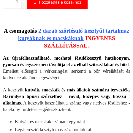
Hozzáadás a kosárhoz
A csomagolás
2 darab szőrfésülő kesztyűt tartalmaz
kutyáknak és macskáknak
INGYENES
SZÁLLÍTÁSSAL.
Az újrafelhasználható, mosható fésülőkesztyű hatékonyan,
gyorsan és egyszerűen távolítja el az elhalt szőrszálakat és bőrt
.
Emellett elősegíti a vérkeringést, serkenti a bőr vérellátását és
kedvence általános egészségét.
A kesztyűt
kutyák, macskák és más állatok számára
tervezték.
Bármilyen típusú szőrzethez - rövid, közepes vagy hosszú -
alkalmas.
A kesztyűt használhatja száraz vagy nedves fésüléshez -
hatékony fürdetési segédeszközként.
Kutyák és macskák számára egyaránt
Légáteresztő kesztyű masszázspontokkal