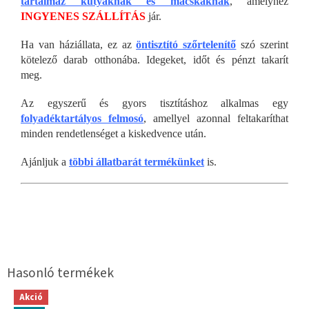
tartalmaz kutyáknak és macskáknak
, amelyhez
INGYENES SZÁLLÍTÁS
jár.
Ha van háziállata, ez az
öntisztító szőrtelenítő
szó szerint
kötelező darab otthonába. Idegeket, időt és pénzt takarít
meg.
Az egyszerű és gyors tisztításhoz alkalmas egy
folyadéktartályos felmosó
, amellyel azonnal feltakaríthat
minden rendetlenséget a kiskedvence után.
Ajánljuk a
többi állatbarát termékünket
is.
Akció