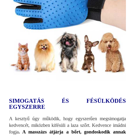
SIMOGATÁS ÉS FÉSÜLKÖDÉS
EGYSZERRE
A kesztyű úgy működik, hogy egyszerűen megsimogatja
kedvencét, miközben kifésüli a laza szőrt. Kedvence imádni
fogja
.
A masszázs átjárja a bőrt, gondoskodik annak