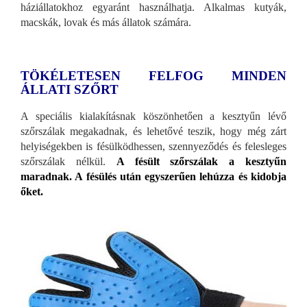
háziállatokhoz egyaránt használhatja. Alkalmas kutyák,
macskák, lovak és más állatok számára.
TÖKÉLETESEN FELFOG MINDEN
ÁLLATI SZŐRT
A speciális kialakításnak köszönhetően a kesztyűn lévő
szőrszálak megakadnak, és lehetővé teszik, hogy még zárt
helyiségekben is fésülködhessen, szennyeződés és felesleges
szőrszálak nélkül.
A fésült szőrszálak a kesztyűn
maradnak. A fésülés után egyszerűen lehúzza és kidobja
őket.