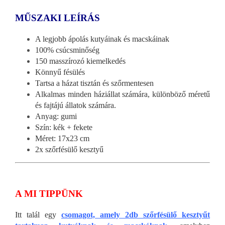
MŰSZAKI LEÍRÁS
A legjobb ápolás kutyáinak és macskáinak
100% csúcsminőség
150 masszírozó kiemelkedés
Könnyű fésülés
Tartsa a házat tisztán és szőrmentesen
Alkalmas minden háziállat számára, különböző méretű
és fajtájú állatok számára.
Anyag: gumi
Szín: kék + fekete
Méret: 17x23 cm
2x szőrfésülő kesztyű
A MI TIPPÜNK
Itt talál egy
csomagot, amely 2db szőrfésülő kesztyűt