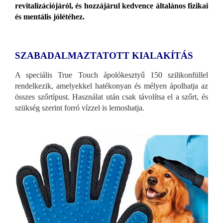
revitalizációjáról, és hozzájárul kedvence általános fizikai
és mentális jólétéhez.
SZABADALMAZTATOTT KIALAKÍTÁS
A speciális True Touch ápolókesztyű 150 szilikonfüllel
rendelkezik, amelyekkel hatékonyan és mélyen ápolhatja az
összes szőrtípust. Használat után csak távolítsa el a szőrt, és
szükség szerint forró vízzel is lemoshatja.