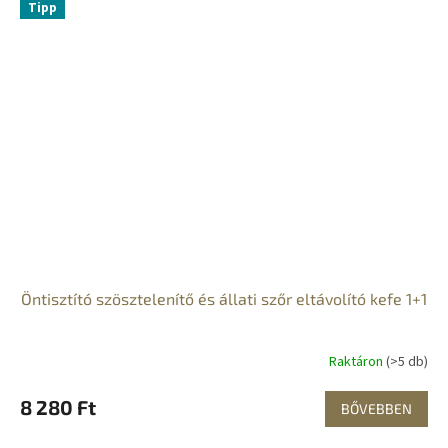
Tipp
Öntisztító szösztelenítő és állati szőr eltávolító kefe 1+1
Raktáron
(>5 db)
8 280 Ft
BŐVEBBEN