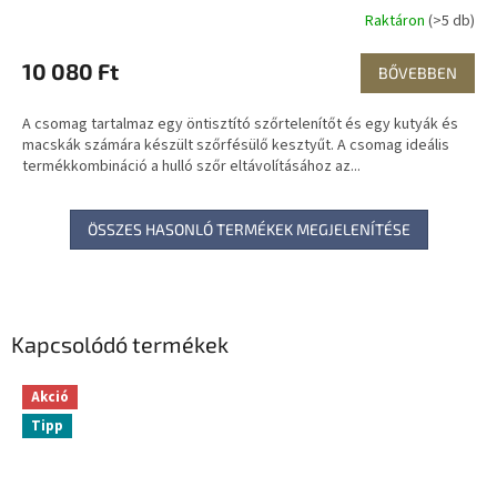
Raktáron
(>5 db)
10 080 Ft
BŐVEBBEN
A csomag tartalmaz egy öntisztító szőrtelenítőt és egy kutyák és
macskák számára készült szőrfésülő kesztyűt. A csomag ideális
termékkombináció a hulló szőr eltávolításához az...
ÖSSZES HASONLÓ TERMÉKEK MEGJELENÍTÉSE
Kapcsolódó termékek
Akció
Tipp