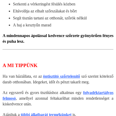
Serkenti a vérkeringést fésülés közben
Eltávolítja az elhalt szőrszálakat és bőrt
Segít tisztán tartani az otthonát, szőrök nélkül
A haj a kesztyűn marad
A mindennapos ápolással kedvence szőrzete gyönyörűen fényes
és puha lesz.
A MI TIPPÜNK
Ha van háziállata, ez az
öntisztító szőrtelenítő
szó szerint kötelező
darab otthonában. Idegeket, időt és pénzt takarít meg.
Az egyszerű és gyors tisztításhoz alkalmas egy
folyadéktartályos
felmosó
, amellyel azonnal feltakaríthat minden rendetlenséget a
kiskedvence után.
Ajánljuk a
többi állatbarát termékünket
is.