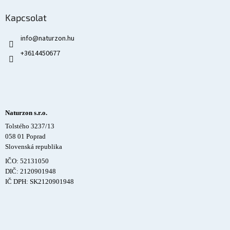
Kapcsolat
info
@
naturzon.hu
+3614450677
Naturzon s.r.o.
Tolstého 3237/13
058 01 Poprad
Slovenská republika
IČO: 52131050
DIČ: 2120901948
IČ DPH: SK2120901948