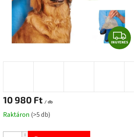
I
INGYENES
N
G
Y
E
N
10 980 Ft
/ db
E
Egységár:
Raktáron
(>5 db)
S