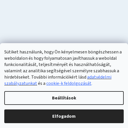
Sütiket használunk, hogy Ön kényelmesen böngészhessen a
weboldalon és hogy folyamatosan javíthassuk a weboldal
funkcionalitását, teljesítményét és használhatóságát,
valamint az analitika segítségével személyre szabhassuk a
hirdetéseket. További információkért lásd
adatvédelmi
szabályzatunkat
és a
cookie-k feldolgozását
.
Shoptet készítette
Beállítások
Copyright 2026
Naturzon
. Minden jog fenntartva.
Elfogadom