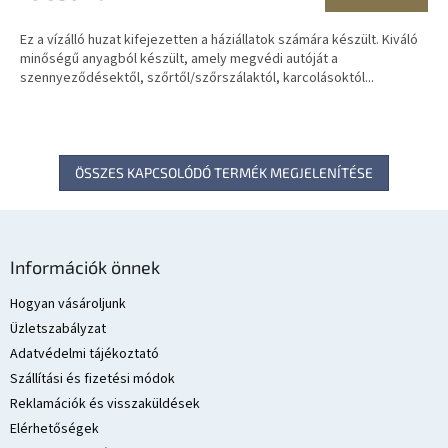
Ez a vízálló huzat kifejezetten a háziállatok számára készült. Kiváló
minőségű anyagból készült, amely megvédi autóját a
szennyeződésektől, szőrtől/szőrszálaktól, karcolásoktól...
ÖSSZES KAPCSOLÓDÓ TERMÉK MEGJELENÍTÉSE
L
á
Információk önnek
b
l
Hogyan vásároljunk
é
Üzletszabályzat
c
Adatvédelmi tájékoztató
Szállítási és fizetési módok
Reklamációk és visszaküldések
Elérhetőségek