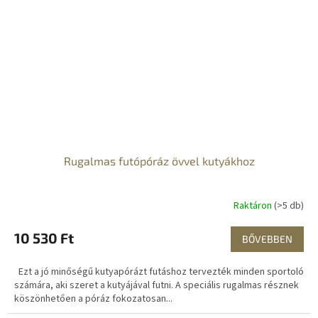
Rugalmas futópóráz övvel kutyákhoz
Raktáron
(>5 db)
10 530 Ft
BŐVEBBEN
Ezt a jó minőségű kutyapórázt futáshoz tervezték minden sportoló
számára, aki szeret a kutyájával futni. A speciális rugalmas résznek
köszönhetően a póráz fokozatosan...