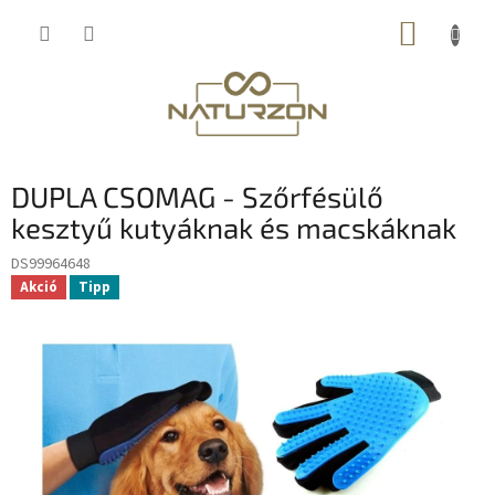
Ugrás
KOSÁR
a
fő
tartalomhoz
DUPLA CSOMAG - Szőrfésülő
kesztyű kutyáknak és macskáknak
DS99964648
Akció
Tipp