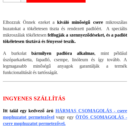
Elhozzuk Önnek ezeket a
kiváló minőségű csere
mikroszálas
huzatokat a tökéletesen tiszta és rendezett padlóért. A speciális
mikroszálak tökéletesen
felfogják a szennyeződéseket, és a padlót
tökéletesen tisztává és fényessé teszik.
A burkolat
bármilyen padlóra alkalmas
,
mint például
úszóparkarketta, fapadló, csempe, linóleum és így tovább. A
legmagasabb minőségű anyagok garantálják a termék
funkcionalitását és tartósságát.
INGYENES SZÁLLÍTÁS
Itt talál egy kedvező árú
HÁRMAS
CSOMAGOLÁS -
csere
mophuzatot permetezővel
vagy egy
ÖTÖS CSOMAGOLÁS -
csere mophuzatot permetezővel.