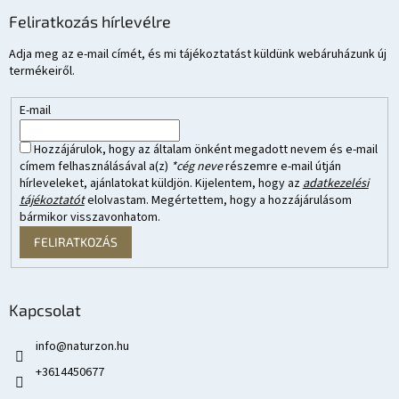
Feliratkozás hírlevélre
Adja meg az e-mail címét, és mi tájékoztatást küldünk webáruházunk új
termékeiről.
E-mail
Hozzájárulok, hogy az általam önként megadott nevem és e-mail
címem felhasználásával a(z)
*cég neve
részemre e-mail útján
hírleveleket, ajánlatokat küldjön. Kijelentem, hogy az
adatkezelési
tájékoztatót
elolvastam. Megértettem, hogy a hozzájárulásom
bármikor visszavonhatom.
FELIRATKOZÁS
Kapcsolat
info
@
naturzon.hu
+3614450677