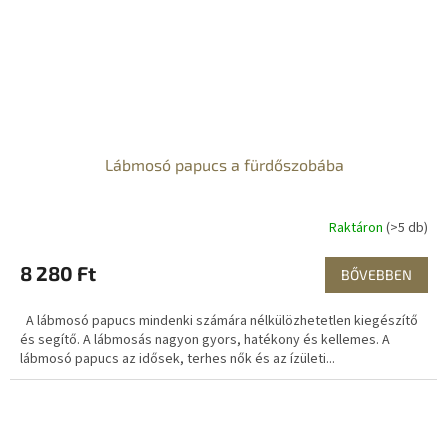
Lábmosó papucs a fürdőszobába
Raktáron
(>5 db)
8 280 Ft
BŐVEBBEN
A lábmosó papucs mindenki számára nélkülözhetetlen kiegészítő
és segítő. A lábmosás nagyon gyors, hatékony és kellemes. A
lábmosó papucs az idősek, terhes nők és az ízületi...