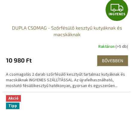
I
INGYENES
N
DUPLA CSOMAG - Szőrfésülő kesztyű kutyáknak és
G
macskáknak
Y
Raktáron
(>5 db)
E
10 980 Ft
BŐVEBBEN
N
A csomagolás 2 darab szőrfésülő kesztyűt tartalmaz kutyáknak és
E
macskáknak INGYENES SZÁLLÍTÁSSAL. Az újrafelhasználható,
mosható fésülőkesztyű hatékonyan, gyorsan és egyszerűen...
S
Akció
Tipp