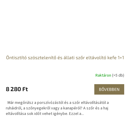
Öntisztító szösztelenítő és állati szőr eltávolító kefe 1+1
Raktáron
(>5 db)
8 280 Ft
BŐVEBBEN
Már megőrülsz a porszívózástól és a szőr eltávolításától a
ruháidról, a szőnyegekről vagy a kanapéról? A szőr és a haj
eltávolítása sok időt vehet igénybe. Ezzel a...