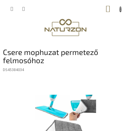
Ugrás
KOSÁR
a
fő
tartalomhoz
Csere mophuzat permetező
felmosóhoz
DS45384034