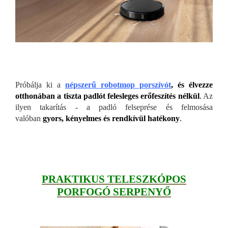
Próbálja ki a
népszerű robotmop porsz
ívót
, és élvezze
otthonában a tiszta padlót felesleges erőfeszítés nélkül
.
Az
ilyen takarítás - a padló felseprése és felmosása
valóban
gyors, kényelmes és rendkívül hatékony
.
PRAKTIKUS TELESZKÓPOS
PORFOGÓ SERPENYŐ