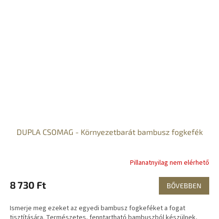
DUPLA CSOMAG - Környezetbarát bambusz fogkefék
Pillanatnyilag nem elérhető
8 730 Ft
BŐVEBBEN
Ismerje meg ezeket az egyedi bambusz fogkeféket a fogat
tisztítására. Természetes, fenntartható bambuszból készülnek,