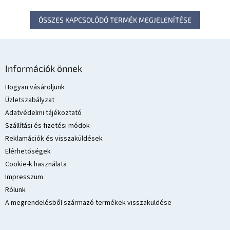
ÖSSZES KAPCSOLÓDÓ TERMÉK MEGJELENÍTÉSE
L
á
Információk önnek
b
l
Hogyan vásároljunk
é
Üzletszabályzat
c
Adatvédelmi tájékoztató
Szállítási és fizetési módok
Reklamációk és visszaküldések
Elérhetőségek
Cookie-k használata
Impresszum
Rólunk
A megrendelésből származó termékek visszaküldése