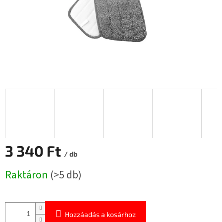
3 340 Ft
/ db
Egységár:
Raktáron
(>5 db)
Hozzáadás a kosárhoz