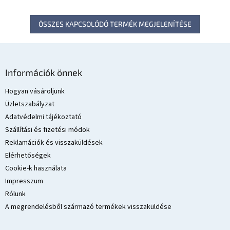
ÖSSZES KAPCSOLÓDÓ TERMÉK MEGJELENÍTÉSE
L
á
Információk önnek
b
l
Hogyan vásároljunk
é
Üzletszabályzat
c
Adatvédelmi tájékoztató
Szállítási és fizetési módok
Reklamációk és visszaküldések
Elérhetőségek
Cookie-k használata
Impresszum
Rólunk
A megrendelésből származó termékek visszaküldése