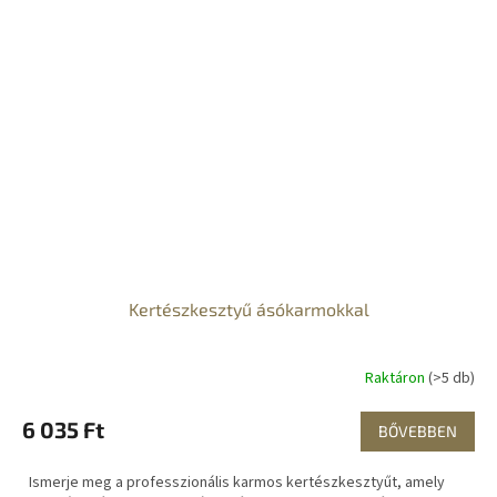
Kertészkesztyű ásókarmokkal
Raktáron
(>5 db)
6 035 Ft
BŐVEBBEN
Ismerje meg a professzionális karmos kertészkesztyűt, amely