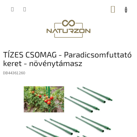
Ugrás
KOSÁR
a
fő
tartalomhoz
TÍZES CSOMAG - Paradicsomfuttató
keret - növénytámasz
DB44361260