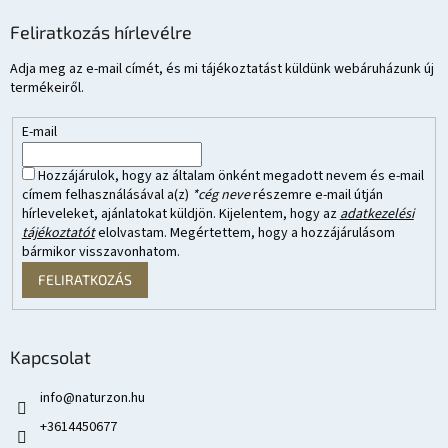
Feliratkozás hírlevélre
Adja meg az e-mail címét, és mi tájékoztatást küldünk webáruházunk új
termékeiről.
E-mail
Hozzájárulok, hogy az általam önként megadott nevem és e-mail
címem felhasználásával a(z)
*cég neve
részemre e-mail útján
hírleveleket, ajánlatokat küldjön. Kijelentem, hogy az
adatkezelési
tájékoztatót
elolvastam. Megértettem, hogy a hozzájárulásom
bármikor visszavonhatom.
FELIRATKOZÁS
Kapcsolat
info
@
naturzon.hu
+3614450677