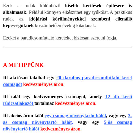
Ezek a rudak különböző
kisebb kerítések építésére is
alkalmasak
.
Például könnyen elkészíthet egy tyúkólat. A praktikus
rudak az
időjárási körülményekkel szembeni ellenálló
képességüknek
köszönhetően évekig kitartanak.
Ezeket a paradicsomfuttató kereteket biztosan szeretni fogja.
A MI TIPPÜNK
Itt akciósan találhat egy
20 darabos paradicsomfuttató keret
csomagot
kedvezményes áron
.
Itt talál egy kedvezményes csomagot, amely
12 db kerti
rúdcsatlakozót
tartalmaz
kedvezményes áron.
Itt akciós áron talál
egy csomag növénytartó hálót
, vagy egy
3-
as csomag növénytartó hálót
,
vagy egy
5-ös csomag
növénytartó hálót
kedvezményes áron.