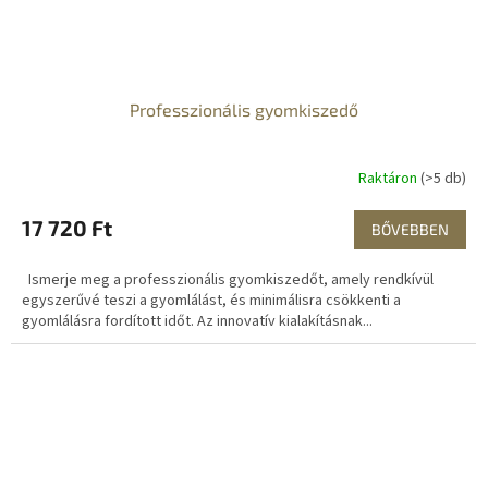
Professzionális gyomkiszedő
Raktáron
(>5 db)
17 720 Ft
BŐVEBBEN
Ismerje meg a professzionális gyomkiszedőt, amely rendkívül
egyszerűvé teszi a gyomlálást, és minimálisra csökkenti a
gyomlálásra fordított időt. Az innovatív kialakításnak...