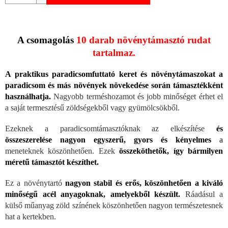
A csomagolás
10 darab növénytámasztó rudat
tartalmaz.
A praktikus paradicsomfuttató keret és növénytámaszokat a
paradicsom és más növények növekedése során támasztékként
használhatja.
Nagyobb terméshozamot és jobb minőséget érhet el
a saját termesztésű zöldségekből vagy gyümölcsökből.
Ezeknek a paradicsomtámasztóknak az elkészítése
és
összeszerelése nagyon egyszerű, gyors és kényelmes
a
meneteknek köszönhetően. Ezek
összeköthetők, így bármilyen
méretű támasztót készíthet.
Ez a növénytartó
nagyon stabil és erős, köszönhetően a kiváló
minőségű acél anyagoknak, amelyekből készült.
Ráadásul a
külső műanyag zöld színének köszönhetően nagyon természetesnek
hat a kertekben.