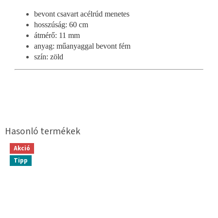
bevont csavart acélrúd menetes
hosszúság: 60 cm
átmérő: 11 mm
anyag: műanyaggal bevont fém
szín: zöld
Akció
Tipp