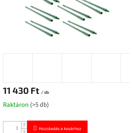
11 430 Ft
/ db
Egységár:
Raktáron
(>5 db)
Hozzáadás a kosárhoz