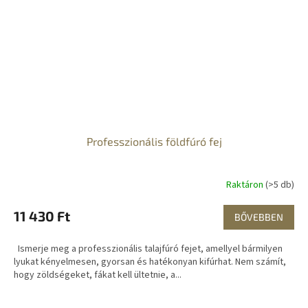
Professzionális földfúró fej
Raktáron
(>5 db)
11 430 Ft
BŐVEBBEN
Ismerje meg a professzionális talajfúró fejet, amellyel bármilyen
lyukat kényelmesen, gyorsan és hatékonyan kifúrhat. Nem számít,
hogy zöldségeket, fákat kell ültetnie, a...