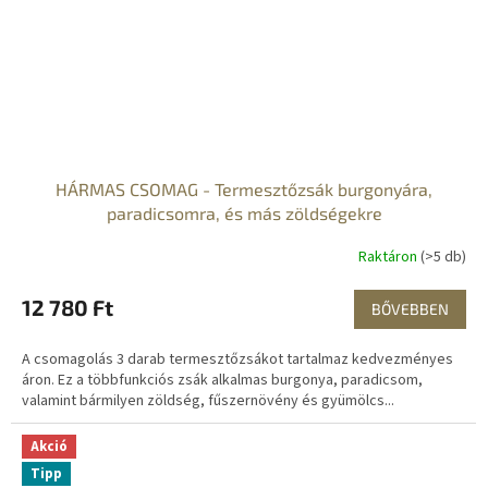
HÁRMAS CSOMAG - Termesztőzsák burgonyára,
paradicsomra, és más zöldségekre
Raktáron
(>5 db)
12 780 Ft
BŐVEBBEN
A csomagolás 3 darab termesztőzsákot tartalmaz kedvezményes
áron. Ez a többfunkciós zsák alkalmas burgonya, paradicsom,
valamint bármilyen zöldség, fűszernövény és gyümölcs...
Akció
Tipp