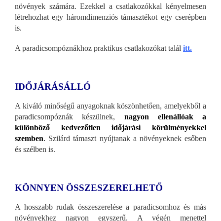
növények számára. Ezekkel a csatlakozókkal kényelmesen
létrehozhat egy háromdimenziós támasztékot egy cserépben
is.
A paradicsompóznákhoz praktikus csatlakozókat talál
itt.
IDŐJÁRÁSÁLLÓ
A kiváló minőségű anyagoknak köszönhetően, amelyekből a
paradicsompóznák készülnek,
nagyon ellenállóak a
különböző kedvezőtlen időjárási körülményekkel
szemben
.
Szilárd támaszt nyújtanak a növényeknek esőben
és szélben is.
KÖNNYEN ÖSSZESZERELHETŐ
A hosszabb rudak összeszerelése a paradicsomhoz és más
növényekhez nagyon egyszerű. A végén menettel