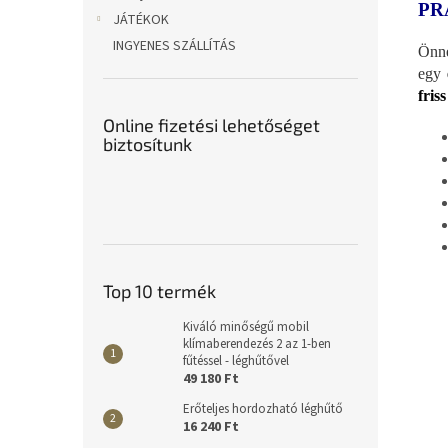
PR
JÁTÉKOK
INGYENES SZÁLLÍTÁS
Önn
egy
friss
Online fizetési lehetőséget
biztosítunk
Top 10 termék
Kiváló minőségű mobil
klímaberendezés 2 az 1-ben
fűtéssel - léghűtővel
49 180 Ft
Erőteljes hordozható léghűtő
16 240 Ft