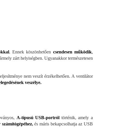
okkal
.
Ennek köszönhetően
csendesen működik
,
 bármely zárt helyiségben. Ugyanakkor természetesen
eljesítménye nem veszít érzékelhetően. A ventilátor
elegedésének veszélye.
abványos,
A-típusú USB-portról
történik, amely a
y számítógépéhez
,
és máris bekapcsolhatja az USB