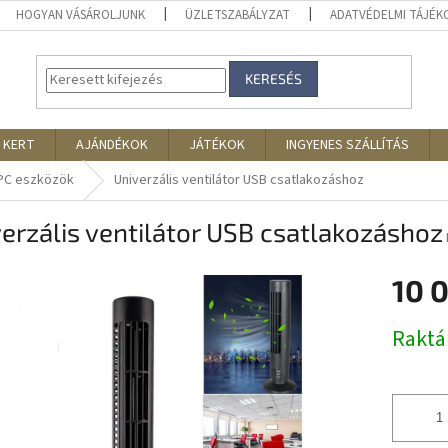
HOGYAN VÁSÁROLJUNK
ÜZLETSZABÁLYZAT
ADATVÉDELMI TÁJÉ
KERESÉS
 KERT
AJÁNDÉKOK
JÁTÉKOK
INGYENES SZÁLLÍTÁS
PC eszközök
Univerzális ventilátor USB csatlakozáshoz
erzális ventilátor USB csatlakozáshoz
10 
Egységár
Rakt