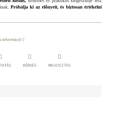
tően ideális,
kellemes és praktikus kiegészítője lesz
lának.
Próbálja ki az előnyeit, és biztosan értékelni
s információ
TATÁS
KÉRDÉS
MEGOSZTÁS