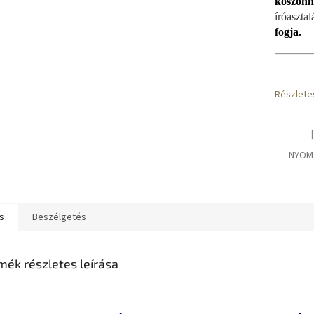
köszönhe
íróaszta
fogja.
Részlete
NYOM
s
Beszélgetés
mék részletes leírása