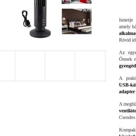
Ismerj
amely b
alkalma
Rövid id
Az egy
Önnek m
gyengéd 
A prakt
USB-káb
adapter 
A megbíz
ventilá
Csendes 
Kompak