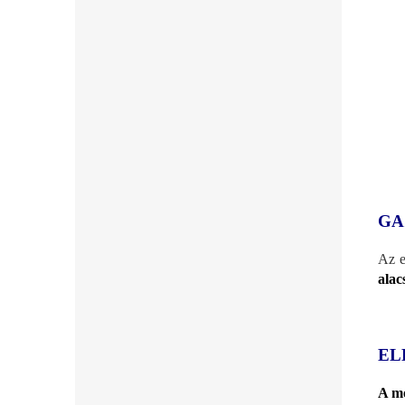
GA
Az e
alac
EL
A mo