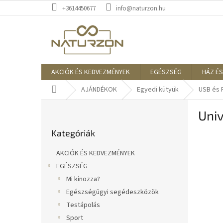
Ugrás
+3614450677
info@naturzon.hu
a
fő
tartalomhoz
AKCIÓK ÉS KEDVEZMÉNYEK
EGÉSZSÉG
HÁZ ÉS
Kezdőlap
AJÁNDÉKOK
Egyedi kütyük
USB és 
O
Univ
l
Kategóriák
d
Kategóriák
átugrása
a
l
AKCIÓK ÉS KEDVEZMÉNYEK
s
EGÉSZSÉG
ó
Mi kínozza?
p
a
Egészségügyi segédeszközök
n
Testápolás
e
Sport