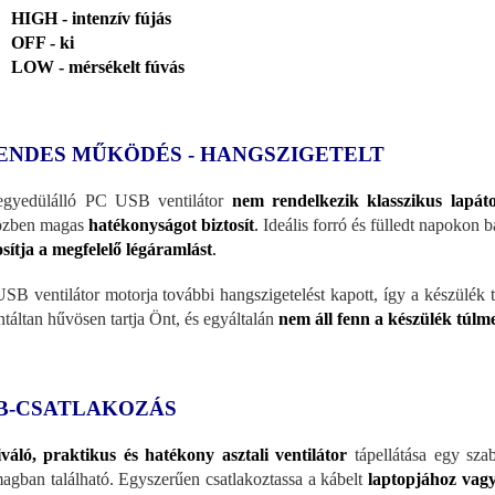
HIGH - intenzív fújás
OFF - ki
LOW - mérsékelt fúvás
ENDES MŰKÖDÉS - HANGSZIGETELT
gyedülálló PC USB ventilátor
nem rendelkezik klasszikus lapát
özben magas
hatékonyságot biztosít
.
Ideális forró és fülledt napokon
osítja a megfelelő légáramlást
.
SB ventilátor motorja további hangszigetelést kapott, így a készülék t
ntáltan hűvösen tartja Önt, és egyáltalán
nem áll fenn a készülék túlm
B-CSATLAKOZÁS
váló, praktikus és hatékony asztali ventilátor
tápellátása egy sz
agban található. Egyszerűen csatlakoztassa a kábelt
laptopjához vag