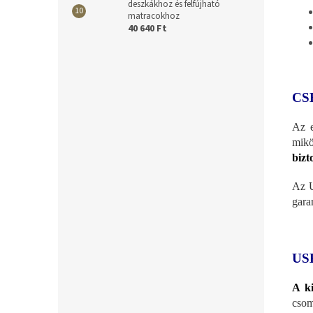
deszkákhoz és felfújható
matracokhoz
40 640 Ft
CS
Az e
mik
bizt
Az U
gara
US
A ki
csom