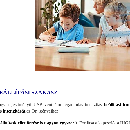
BEÁLLÍTÁSI SZAKASZ
gy teljesítményű USB ventilátor légáramlás intenzitás
beállítási fu
s intenzitását
az Ön igényeihez.
állítások ellenőrzése is nagyon egyszerű
.
Fordítsa a kapcsolót a HI