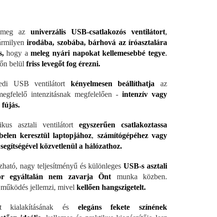
e meg az
univerzális USB-csatlakozós ventilátort
,
ármilyen
irodába, szobába, bárhová az íróasztalára
s,
hogy a
meleg nyári napokat kellemesebbé tegye
.
őn belül
friss levegőt fog érezni.
edi USB ventilátort
kényelmesen beállíthatja
az
egfelelő intenzitásnak megfelelően -
intenzív vagy
fújás.
ikus asztali ventilátort
egyszerűen csatlakoztassa
elen keresztül laptopjához
,
számítógépéhez vagy
segítségével közvetlenül a hálózathoz.
ható, nagy teljesítményű és különleges
USB-s asztali
tor egyáltalán nem zavarja Önt
munka közben.
működés jellemzi, mivel
kellően hangszigetelt.
t kialakításának és
elegáns fekete színének