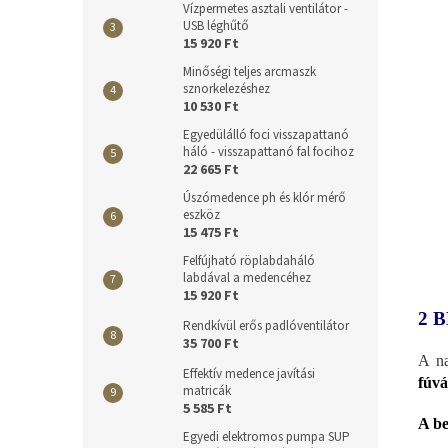
Vízpermetes asztali ventilátor -
USB léghűtő
15 920 Ft
Minőségi teljes arcmaszk
sznorkelezéshez
10 530 Ft
Egyedülálló foci visszapattanó
háló - visszapattanó fal focihoz
22 665 Ft
Úszómedence ph és klór mérő
eszköz
15 475 Ft
Felfújható röplabdaháló
labdával a medencéhez
15 920 Ft
2 
Rendkívül erős padlóventilátor
35 700 Ft
A na
Effektív medence javítási
fúvá
matricák
5 585 Ft
A be
Egyedi elektromos pumpa SUP