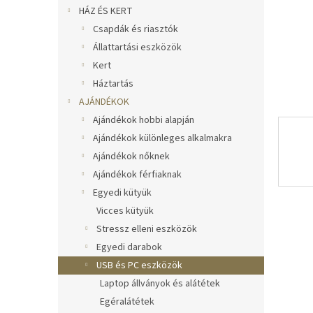
l
HÁZ ÉS KERT
Csapdák és riasztók
Állattartási eszközök
Kert
Háztartás
AJÁNDÉKOK
Ajándékok hobbi alapján
Ajándékok különleges alkalmakra
Ajándékok nőknek
Ajándékok férfiaknak
Egyedi kütyük
Vicces kütyük
Stressz elleni eszközök
Egyedi darabok
USB és PC eszközök
Laptop állványok és alátétek
Egéralátétek