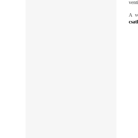
venti
A ve
csat