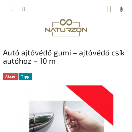
Ugrás
KOSÁR
a
fő
tartalomhoz
Autó ajtóvédő gumi – ajtóvédő csík
autóhoz – 10 m
Akció
Tipp