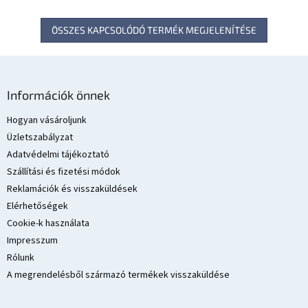
ÖSSZES KAPCSOLÓDÓ TERMÉK MEGJELENÍTÉSE
L
á
Információk önnek
b
l
Hogyan vásároljunk
é
Üzletszabályzat
c
Adatvédelmi tájékoztató
Szállítási és fizetési módok
Reklamációk és visszaküldések
Elérhetőségek
Cookie-k használata
Impresszum
Rólunk
A megrendelésből származó termékek visszaküldése