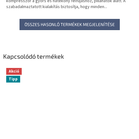
kompresszor a gyors és hatékony felfújáshoz, pillanatok alatt. A
szabadalmaztatott kialakítás biztosítja, hogy minden...
ÖSSZES HASONLÓ TERMÉKEK MEGJELENÍTÉSE
Kapcsolódó termékek
Akció
Tipp