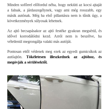
Minden sofőrrel előfordul néha, hogy nekiüti az kocsi ajtaját
a falnak, a járdaszegélynek, vagy ami még rosszabb, egy
másik autónak. Még ha első pillantásra nem is tűnik úgy, a
következmények súlyosak lehetnek.
Az ajtó becsapásakor az ajtó festéke gyakran megsérül, és
idővel korrodálódni kezd. Arról nem is beszélve, ha
véletlenül megrongálja valaki más autóját.
Pontosan ettől védenek meg ezek az egyedi gumicsíkok az
autóajtón.
Tökéletesen illeszkednek az ajtóhoz, és
megóvják a sérülésektől.