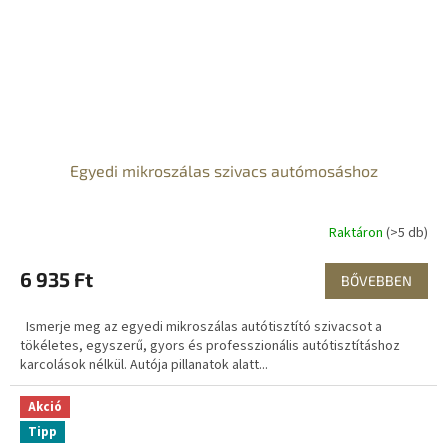
Egyedi mikroszálas szivacs autómosáshoz
Raktáron
(>5 db)
6 935 Ft
BŐVEBBEN
Ismerje meg az egyedi mikroszálas autótisztító szivacsot a
tökéletes, egyszerű, gyors és professzionális autótisztításhoz
karcolások nélkül. Autója pillanatok alatt...
Akció
Tipp