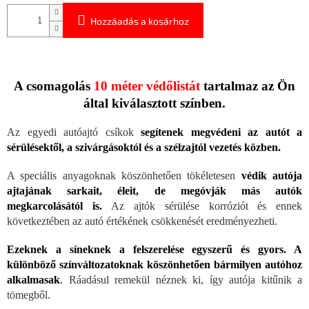
Hozzáadás a kosárhoz
A csomagolás
10 méter védőlistát
tartalmaz az Ön
által kiválasztott színben.
Az egyedi autóajtó csíkok
segítenek megvédeni az autót a
sérülésektől, a szivárgásoktól és a szélzajtól vezetés közben.
A speciális anyagoknak köszönhetően tökéletesen
védik autója
ajtajának sarkait, éleit, de megóvják más autók
megkarcolásától is.
Az ajtók sérülése korróziót és ennek
következtében az autó értékének csökkenését eredményezheti.
Ezeknek a síneknek a felszerelése egyszerű és gyors. A
különböző színváltozatoknak köszönhetően bármilyen autóhoz
alkalmasak
.
Ráadásul remekül néznek ki, így autója kitűnik a
tömegből.