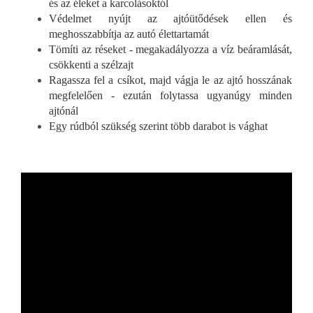
és az éleket a karcolásoktól
Védelmet nyújt az ajtóütődések ellen és
meghosszabbítja az autó élettartamát
Tömíti az réseket - megakadályozza a víz beáramlását,
csökkenti a szélzajt
Ragassza fel a csíkot, majd vágja le az ajtó hosszának
megfelelően - ezután folytassa ugyanúgy minden
ajtónál
Egy rúdból szükség szerint több darabot is vághat