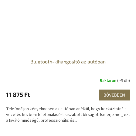
Bluetooth-kihangosító az autóban
Raktáron
(>5 db)
11 875 Ft
BŐVEBBEN
Telefonáljon kényelmesen az autóban anélkül, hogy kockáztatná a
vezetés közbeni telefonálásért kiszabott bírságot. Ismerje meg ezt
a kiváló minőségű, professzionális és...