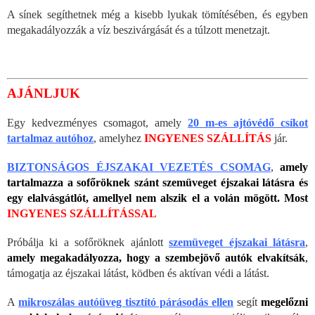
A sínek segíthetnek még a kisebb lyukak tömítésében, és egyben
megakadályozzák a víz beszivárgását és a túlzott menetzajt.
AJÁNLJUK
Egy kedvezményes csomagot, amely
20 m-es ajtóvédő csíkot
tartalmaz autóhoz
, amelyhez
INGYENES SZÁLLÍTÁS
jár.
BIZTONSÁGOS ÉJSZAKAI VEZETÉS CSOMAG
,
amely
tartalmazza a sofőröknek szánt szemüveget éjszakai látásra és
egy elalvásgátlót, amellyel nem alszik el a volán mögött.
Most
INGYENES SZÁLLÍTÁSSAL
Próbálja ki a sofőröknek ajánlott
szemüveget éjszakai látásra
,
amely megakadályozza, hogy a szembejövő autók elvakítsák
,
támogatja az éjszakai látást, ködben és aktívan védi a látást.
A
mikroszálas autóüveg tisztító párásodás ellen
segít
megelőzni