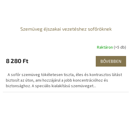
Szemüveg éjszakai vezetéshez sofőröknek
Raktáron
(>5 db)
8 280 Ft
BŐVEBBEN
A sofőr szemüveg tökéletesen tiszta, éles és kontrasztos látást
biztosít az úton, ami hozzájárul a jobb koncentrációhoz és
biztonsághoz. A speciális kialakítású szemüveget...