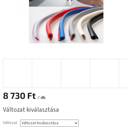
8 730 Ft
/ db
Egységár:
Változat kiválasztása
Változat