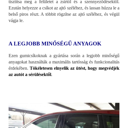
tisztítsa meg a felületet a zsírtól és a szennyeződésektől.
Ezután helyezze a csíkot az ajtó széléhez, és lassan húzza le a
belső piros részt. A többit rögzítse az ajtó széléhez, és végül
vágja le.
A LEGJOBB MINŐSÉGŰ ANYAGOK
Ezen gumicsíkoknak a gyártása során a legjobb minőségű
anyagokat használták a maximális tartósság és funkcionalitás
érdekében.
Tökéletesen elnyelik az ütést, hogy megvédjék
az autót a sérülésektől
.