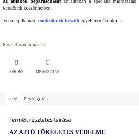
az ablakok bepárásodását
az autóban a speciális mikroszálas
kendőnek köszönhetően.
Vessen pillantást a
sofőröknek készült
egyéb termékünkre is.
Részletes információ
KÉRDÉS
MEGOSZTÁS
Leírás
Beszélgetés
Termék részletes leírása
AZ AJTÓ TÖKÉLETES VÉDELME