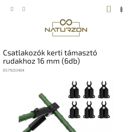
Ugrás
KOSÁR
a
fő
tartalomhoz
Csatlakozók kerti támasztó
rudakhoz 16 mm (6db)
DS79253404