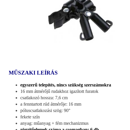
MŰSZAKI LEÍRÁS
egyszerű telepítés, nincs szükség szerszámokra
16 mm átmérőjű rudakhoz igazított furatok
csatlakozó hossza: 7,6 cm
a fenntartott rúd átmérője: 16 mm
póluscsatlakozási szög: 90°
fekete szín
anyag: műanyag + fém mechanizmus
rögzítőelemek száma a csomagban: 6 db