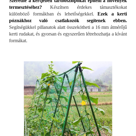
Szeretne a kertjében tartóoszlopokat építeni a növények
termesztéséhez?
Készítsen érdekes támasztékokat
különböző formákban és lehetőségekkel.
Ezek a kerti
póznákhoz való csatlakozók segítenek ebben.
Segítségükkel pillanatok alatt összekötheti a 16 mm átmérőjű
kerti rudakat, és gyorsan és egyszerűen létrehozhatja a kívánt
formákat.