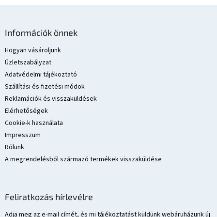
L
á
Információk önnek
b
l
Hogyan vásároljunk
é
Üzletszabályzat
c
Adatvédelmi tájékoztató
Szállítási és fizetési módok
Reklamációk és visszaküldések
Elérhetőségek
Cookie-k használata
Impresszum
Rólunk
A megrendelésből származó termékek visszaküldése
Feliratkozás hírlevélre
Adja meg az e-mail címét, és mi tájékoztatást küldünk webáruházunk új