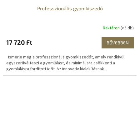
Professzionális gyomkiszedő
Raktáron
(>5 db)
17 720 Ft
BŐVEBBEN
Ismerje meg a professzionális gyomkiszedőt, amely rendkívül
egyszerűvé teszi a gyomlálást, és minimálisra csökkenti a
gyomlálásra fordított időt. Az innovatív kialakításnak...