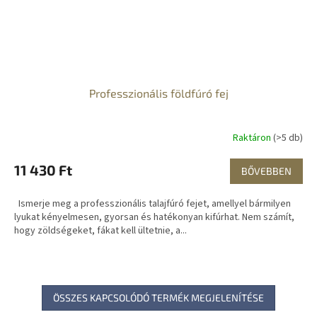
Professzionális földfúró fej
Raktáron
(>5 db)
11 430 Ft
BŐVEBBEN
Ismerje meg a professzionális talajfúró fejet, amellyel bármilyen
lyukat kényelmesen, gyorsan és hatékonyan kifúrhat. Nem számít,
hogy zöldségeket, fákat kell ültetnie, a...
ÖSSZES KAPCSOLÓDÓ TERMÉK MEGJELENÍTÉSE