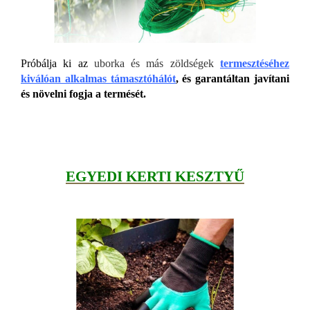
Próbálja ki
az
uborka és más zöldségek
termesztéséhez
kiválóan alkalmas támasztóhálót
, és garantáltan javítani
és növelni fogja a termését.
EGYEDI KERTI KESZTYŰ