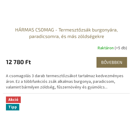
HÁRMAS CSOMAG - Termesztőzsák burgonyára,
paradicsomra, és más zöldségekre
Raktáron
(>5 db)
12 780 Ft
BŐVEBBEN
A csomagolás 3 darab termesztőzsákot tartalmaz kedvezményes
áron. Ez a többfunkciós zsák alkalmas burgonya, paradicsom,
valamint bármilyen zöldség, fűszernövény és gyümölcs...
Akció
Tipp