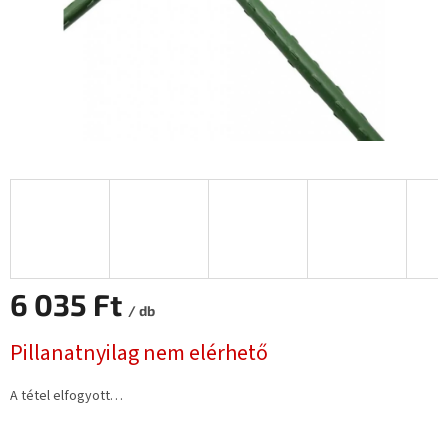
6 035 Ft
/ db
Egységár:
Pillanatnyilag nem elérhető
A tétel elfogyott…