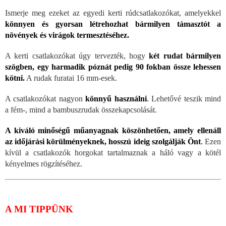
Ismerje meg ezeket az egyedi kerti rúdcsatlakozókat, amelyekkel
könnyen és gyorsan létrehozhat bármilyen támasztót a
növények és virágok termesztéséhez.
A kerti csatlakozókat úgy tervezték, hogy
két rudat bármilyen
szögben, egy harmadik póznát pedig 90 fokban össze lehessen
kötni.
A rudak furatai 16 mm-esek.
A csatlakozókat nagyon
könnyű használni
.
Lehetővé teszik mind
a fém-, mind a bambuszrudak összekapcsolását.
A kiváló minőségű műanyagnak köszönhetően, amely ellenáll
az időjárási körülményeknek, hosszú ideig szolgálják Önt
.
Ezen
kívül a csatlakozók horgokat tartalmaznak a háló vagy a kötél
kényelmes rögzítéséhez.
A MI TIPPÜNK