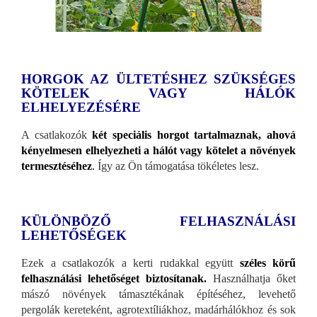
HORGOK AZ ÜLTETÉSHEZ SZÜKSÉGES
KÖTELEK VAGY HÁLÓK
ELHELYEZÉSÉRE
A csatlakozók
két speciális horgot tartalmaznak, ahová
kényelmesen elhelyezheti a hálót vagy kötelet a növények
termesztéséhez
.
Így az Ön támogatása tökéletes lesz.
KÜLÖNBÖZŐ FELHASZNÁLÁSI
LEHETŐSÉGEK
Ezek a csatlakozók a kerti rudakkal együtt
széles körű
felhasználási lehetőséget biztosítanak.
Használhatja őket
mászó növények támasztékának építéséhez, levehető
pergolák kereteként, agrotextíliákhoz, madárhálókhoz és sok