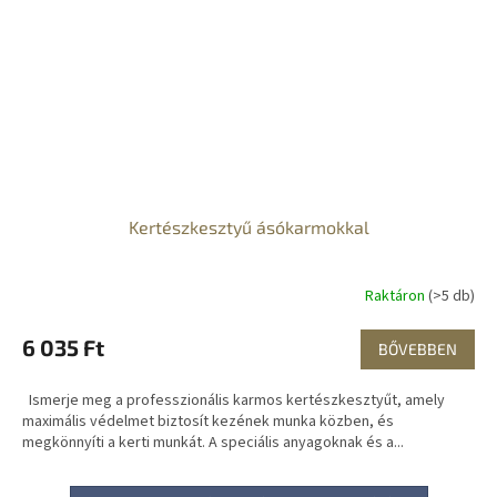
Kertészkesztyű ásókarmokkal
Raktáron
(>5 db)
6 035 Ft
BŐVEBBEN
Ismerje meg a professzionális karmos kertészkesztyűt, amely
maximális védelmet biztosít kezének munka közben, és
megkönnyíti a kerti munkát. A speciális anyagoknak és a...