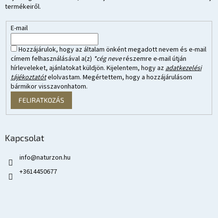
termékeiről.
E-mail
Hozzájárulok, hogy az általam önként megadott nevem és e-mail
címem felhasználásával a(z)
*cég neve
részemre e-mail útján
hírleveleket, ajánlatokat küldjön. Kijelentem, hogy az
adatkezelési
tájékoztatót
elolvastam. Megértettem, hogy a hozzájárulásom
bármikor visszavonhatom.
FELIRATKOZÁS
Kapcsolat
info
@
naturzon.hu
+3614450677