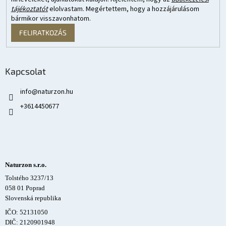
tájékoztatót
elolvastam. Megértettem, hogy a hozzájárulásom
bármikor visszavonhatom.
FELIRATKOZÁS
Kapcsolat
info
@
naturzon.hu
+3614450677
Naturzon s.r.o.
Tolstého 3237/13
058 01 Poprad
Slovenská republika
IČO: 52131050
DIČ: 2120901948