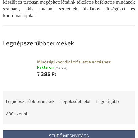
készült és tartósan megépített létráink tökéletes befektetés mindazok
számára, akik javítani szeretnék általános fittségüket és
koordinációjukat.
Legnépszerűbb termékek
Minőségi koordinációs létra edzéshez
Raktáron
(>5 db)
7 385 Ft
T
e
Legnépszerűbb termékek
Legolcsóbb elöl
Legdrágább
r
m
ABC szerint
é
k
e
SZŰRŐ MEGNYITÁSA