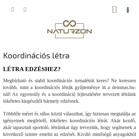
Ugrás
KOSÁR
a
fő
tartalomhoz
Koordinációs létra
LÉTRA EDZÉSHEZ?
Megbízható és stabil koordinációs tornalétrát keres? Ne keressen
tovább, mint a koordinációs létrák gyűjteménye itt a deminas.hu-
nál! Az egyensúly és a koordináció fejlesztésére tervezett létráink
tökéletes kiegészítői bármely edzésnek.
Többféle méret és stílus közül választhat, így biztosan megtalálja az
igényeinek megfelelő, tökéletes koordinációs létrát. Akár kezdő,
akár tapasztalt sportoló, létráinkat úgy terveztük, hogy segítsenek a
következő szintre emelni az edzését. Kiváló minőségű anyagokból