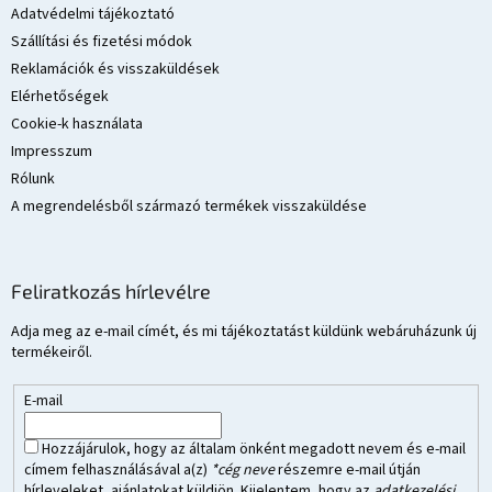
l
c
Adatvédelmi tájékoztató
e
Szállítási és fizetési módok
m
Reklamációk és visszaküldések
e
i
Elérhetőségek
Cookie-k használata
Impresszum
Rólunk
A megrendelésből származó termékek visszaküldése
Feliratkozás hírlevélre
Adja meg az e-mail címét, és mi tájékoztatást küldünk webáruházunk új
termékeiről.
E-mail
Hozzájárulok, hogy az általam önként megadott nevem és e-mail
címem felhasználásával a(z)
*cég neve
részemre e-mail útján
hírleveleket, ajánlatokat küldjön. Kijelentem, hogy az
adatkezelési