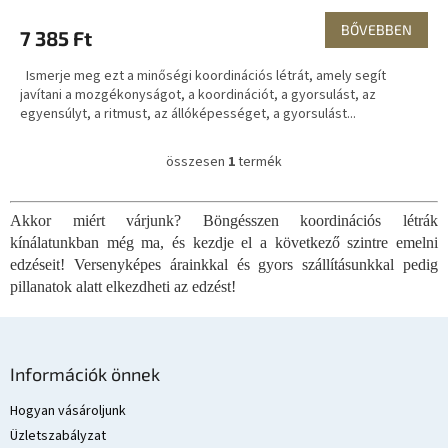
BŐVEBBEN
7 385 Ft
Ismerje meg ezt a minőségi koordinációs létrát, amely segít
javítani a mozgékonyságot, a koordinációt, a gyorsulást, az
egyensúlyt, a ritmust, az állóképességet, a gyorsulást...
összesen
1
termék
L
i
s
Akkor miért várjunk? Böngésszen koordinációs létrák
t
kínálatunkban még ma, és kezdje el a következő szintre emelni
a
i
edzéseit! Versenyképes árainkkal és gyors szállításunkkal pedig
r
pillanatok alatt elkezdheti az edzést!
á
n
y
L
í
á
Információk önnek
t
b
á
l
Hogyan vásároljunk
s
é
e
Üzletszabályzat